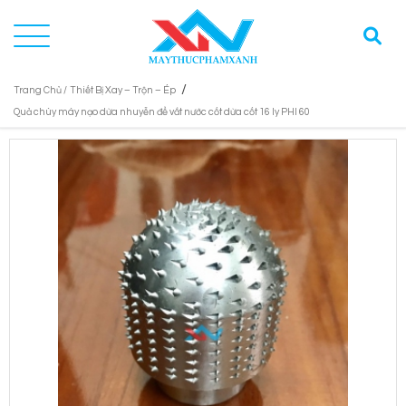
/
Trang Chủ /
Thiết Bị Xay – Trộn – Ép
Quả chùy máy nạo dừa nhuyễn để vắt nước cốt dừa cốt 16 ly PHI 60