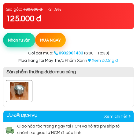
Giá gốc:
160.000 đ
-21.9%
125.000 đ
Nhận tư vấn
MUA NGAY
Gọi đặt mua:
0932001433
(8:00 - 18:30)
Mua hàng tại Máy Thực Phẩm Xanh
Xem đường đi
Sản phẩm thường được mua cùng
ƯU ĐÃI DỊCH VỤ
Xem chi tiết
Giao hỏa tốc trong ngày tại HCM và hỗ trợ phí ship tới
chành xe giao từ HCM đi các tỉnh