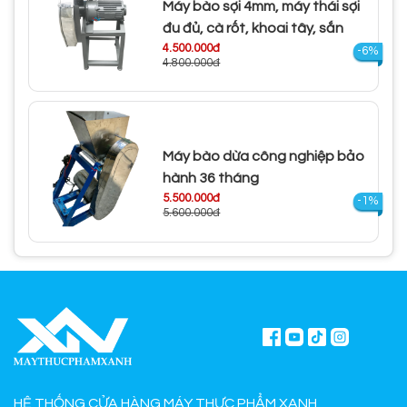
Máy bào sợi 4mm, máy thái sợi
đu đủ, cà rốt, khoai tây, sắn
4.500.000đ
-6%
4.800.000đ
Máy bào dừa công nghiệp bảo
hành 36 tháng
5.500.000đ
-1%
5.600.000đ
HỆ THỐNG CỬA HÀNG MÁY THỰC PHẨM XANH