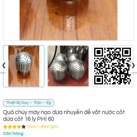
‹
›
Thiết Bị Xay – Trộn – Ép
Quả chùy máy nạo dừa nhuyễn để vắt nước cốt
dừa cốt 16 ly PHI 60
(Xem 1 đánh giá)
Còn hàng