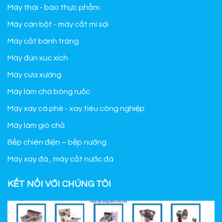
Máy thái - bào thực phẩm
Máy cán bột - máy cắt mì sợi
Máy cắt bánh tráng
Máy đùn xúc xích
Máy cưa xương
Máy làm chà bông ruốc
Máy xay cà phê - xay tiêu công nghiệp
Máy làm giò chả
Bếp chiên điện – bếp nướng
Máy xay đá , máy cắt nước đá
KẾT NỐI VỚI CHÚNG TÔI