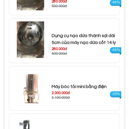
280.000đ
-44%
500.000đ
Dụng cụ nạo dừa thành sợi dài
5cm của máy nạo dừa cốt 14 ly
280.000đ
-44%
500.000đ
Máy bóc tỏi mini bằng điện
2.000.000đ
-35%
3.100.000đ