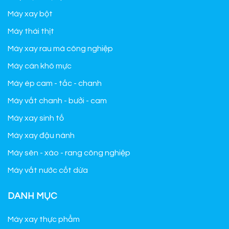
Máy xay bột
Máy thái thịt
Máy xay rau má công nghiệp
Máy cán khô mực
Máy ép cam - tắc - chanh
Máy vắt chanh - bưởi - cam
Máy xay sinh tố
Máy xay đậu nành
Máy sên - xào - rang công nghiệp
Máy vắt nước cốt dừa
DANH MỤC
Máy xay thực phẩm