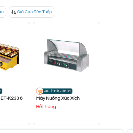
ao
Giá Cao Đến Thấp
y
Giá Tốt Hốt Liền Tay
 ET-K233 6
Máy Nướng Xúc Xích
Hết hàng