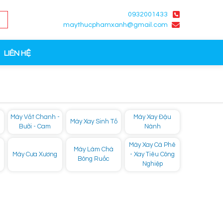
0932001433
maythucphamxanh@gmail.com
LIÊN HỆ
Máy Vắt Chanh -
Máy Xay Đậu
Máy Xay Sinh Tố
Bưởi - Cam
Nành
Máy Xay Cà Phê
Máy Làm Chà
Máy Cưa Xương
- Xay Tiêu Công
Bông Ruốc
Nghiệp