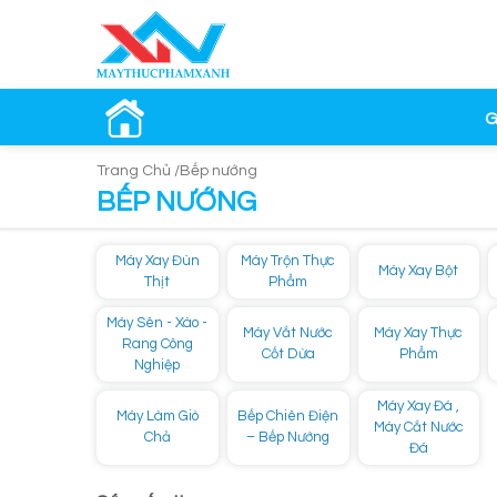
G
Trang Chủ /
Bếp nướng
BẾP NƯỚNG
Máy Xay Đùn
Máy Trộn Thực
Máy Xay Bột
Thịt
Phẩm
Máy Sên - Xào -
Máy Vắt Nước
Máy Xay Thực
Rang Công
Cốt Dừa
Phẩm
Nghiệp
Máy Xay Đá ,
Máy Làm Giò
Bếp Chiên Điện
Máy Cắt Nước
Chả
– Bếp Nướng
Đá