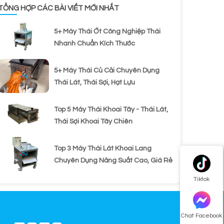
TỔNG HỢP CÁC BÀI VIẾT MỚI NHẤT
5+ Máy Thái Ớt Công Nghiệp Thái
Nhanh Chuẩn Kích Thước
5+ Máy Thái Củ Cải Chuyên Dụng
Thái Lát, Thái Sợi, Hạt Lựu
Top 5 Máy Thái Khoai Tây - Thái Lát,
Thái Sợi Khoai Tây Chiên
Top 3 Máy Thái Lát Khoai Lang
Chuyên Dụng Năng Suất Cao, Giá Rẻ
Tiktok
Chat Facebook