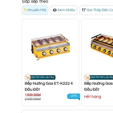
Sắp xếp theo
Khuyến Mãi
Xem Nhiều
Giá Thấp Đến C
Giá Tốt Hốt Liền Tay
Giá Tốt Hốt Liền Ta
Bếp Nướng Gas ET-K222 4
Bếp Nướng Gas
Đầu Đốt
Đầu Đốt
1.900.000đ
-20%
Hết hàng
2.400.000đ