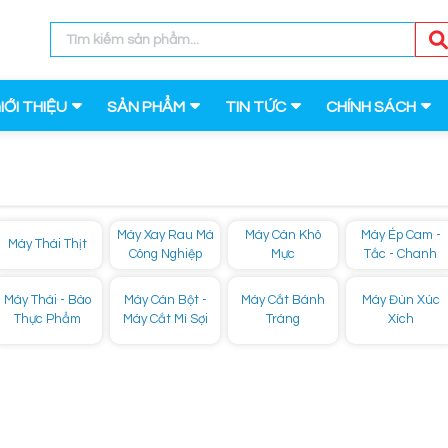
IỚI THIỆU
SẢN PHẨM
TIN TỨC
CHÍNH SÁCH
Máy Xay Rau Má
Máy Cán Khô
Máy Ép Cam -
Máy Thái Thịt
Công Nghiệp
Mực
Tắc - Chanh
Máy Thái - Bào
Máy Cán Bột -
Máy Cắt Bánh
Máy Đùn Xúc
Thực Phẩm
Máy Cắt Mì Sợi
Tráng
Xích