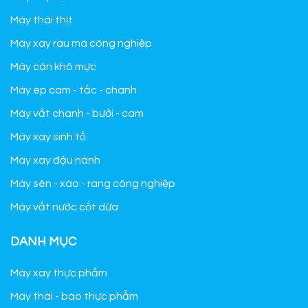
Máy thái thịt
Máy xay rau má công nghiệp
Máy cán khô mực
Máy ép cam - tắc - chanh
Máy vắt chanh - bưởi - cam
Máy xay sinh tố
Máy xay đậu nành
Máy sên - xào - rang công nghiệp
Máy vắt nước cốt dừa
DANH MỤC
Máy xay thực phẩm
Máy thái - bào thực phẩm