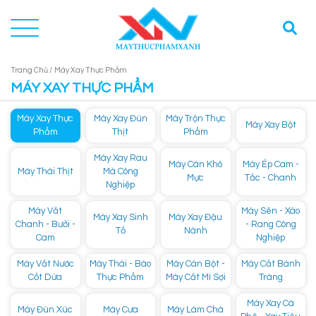
Trang Chủ /
Máy Xay Thực Phẩm
MÁY XAY THỰC PHẨM
Máy Xay Thực
Máy Xay Đùn
Máy Trộn Thực
Máy Xay Bột
Phẩm
Thịt
Phẩm
Máy Xay Rau
Máy Cán Khô
Máy Ép Cam -
Máy Thái Thịt
Má Công
Mực
Tắc - Chanh
Nghiệp
Máy Vắt
Máy Sên - Xào
Máy Xay Sinh
Máy Xay Đậu
Chanh - Bưởi -
- Rang Công
Tố
Nành
Cam
Nghiệp
Máy Vắt Nước
Máy Thái - Bào
Máy Cán Bột -
Máy Cắt Bánh
Cốt Dừa
Thực Phẩm
Máy Cắt Mì Sợi
Tráng
Máy Xay Cà
Máy Đùn Xúc
Máy Cưa
Máy Làm Chà