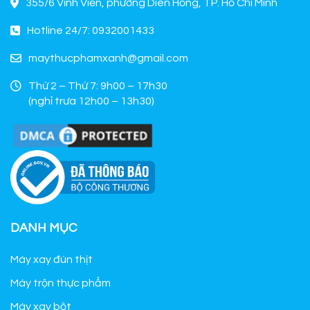
355/6 Vĩnh Viễn, phường Diên Hồng, TP. Hồ Chí Minh
Hotline 24/7: 0932001433
maythucphamxanh@gmail.com
Thứ 2 – Thứ 7: 9h00 – 17h30
(nghỉ trưa 12h00 – 13h30)
DANH MỤC
Máy xay đùn thịt
Máy trộn thực phẩm
Máy xay bột