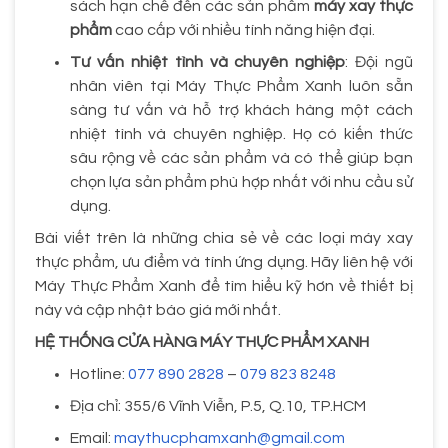
sách hạn chế đến các sản phẩm
máy xay thực
phẩm
cao cấp với nhiều tính năng hiện đại.
Tư vấn nhiệt tình và chuyên nghiệp
: Đội ngũ
nhân viên tại Máy Thực Phẩm Xanh luôn sẵn
sàng tư vấn và hỗ trợ khách hàng một cách
nhiệt tình và chuyên nghiệp. Họ có kiến thức
sâu rộng về các sản phẩm và có thể giúp bạn
chọn lựa sản phẩm phù hợp nhất với nhu cầu sử
dụng.
Bài viết trên là những chia sẻ về các loại máy xay
thực phẩm, ưu điểm và tính ứng dụng. Hãy liên hệ với
Máy Thực Phẩm Xanh để tìm hiểu kỹ hơn về thiết bị
này và cập nhật báo giá mới nhất.
HỆ THỐNG CỬA HÀNG MÁY THỰC PHẨM XANH
Hotline:
077 890 2828
–
079 823 8248
Địa chỉ: 355/6 Vĩnh Viễn, P.5, Q.10, TP.HCM
Email:
maythucphamxanh@gmail.com