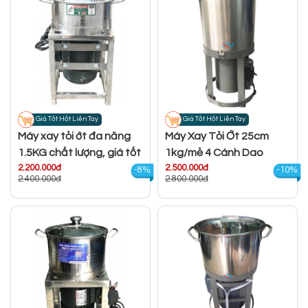
Giá Tốt Hốt Liền Tay
Giá Tốt Hốt Liền Tay
Máy xay tỏi ớt đa năng
Máy Xay Tỏi Ớt 25cm
1.5KG chất lượng, giá tốt
1kg/mẻ 4 Cánh Dao
2.200.000đ
2.500.000đ
-8%
-10%
2.400.000đ
2.800.000đ