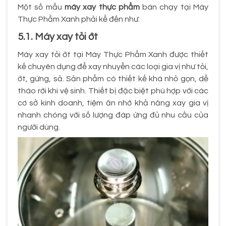
Một số mẫu
máy xay thực phẩm
bán chạy tại Máy
Thực Phẩm Xanh phải kể đến như:
5.1. Máy xay tỏi ớt
Máy xay tỏi ớt tại Máy Thực Phẩm Xanh được thiết
kế chuyên dụng để xay nhuyễn các loại gia vị như tỏi,
ớt, gừng, sả. Sản phẩm có thiết kế khá nhỏ gọn, dễ
tháo rời khi vệ sinh. Thiết bị đặc biệt phù hợp với các
cơ sở kinh doanh, tiệm ăn nhờ khả năng xay gia vị
nhanh chóng với số lượng đáp ứng đủ nhu cầu của
người dùng.