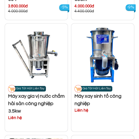
3.800.000đ
4.000.000đ
-5%
-9%
4.000.000đ
4.400.000đ
Giá Tốt Hốt Liền Tay
Giá Tốt Hốt Liền Tay
Máy xay gia vị nước chấm
Máy xay sinh tố công
hải sản công nghiệp
nghiệp
Liên hệ
3.5kw
Liên hệ