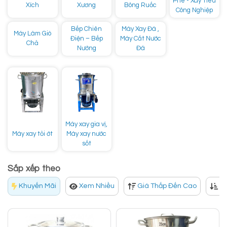
Phê - Xay Tiêu
Xích
Xương
Bông Ruốc
Công Nghiệp
Bếp Chiên
Máy Xay Đá ,
Máy Làm Giò
Điện – Bếp
Máy Cắt Nước
Chả
Nướng
Đá
Máy xay gia vị,
Máy xay tỏi ớt
Máy xay nước
sốt
Sắp xếp theo
Khuyến Mãi
Xem Nhiều
Giá Thấp Đến Cao
Gi