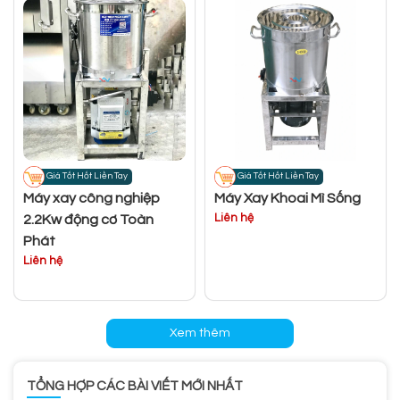
Giá Tốt Hốt Liền Tay
Giá Tốt Hốt Liền Tay
Máy xay công nghiệp
Máy Xay Khoai Mì Sống
Liên hệ
2.2Kw động cơ Toàn
Phát
Liên hệ
Xem thêm
TỔNG HỢP CÁC BÀI VIẾT MỚI NHẤT