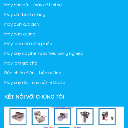
Máy cán bột - máy cắt mì sợi
Máy cắt bánh tráng
Máy đùn xúc xích
Máy cưa xương
Máy làm chà bông ruốc
Máy xay cà phê - xay tiêu công nghiệp
Máy làm giò chả
Bếp chiên điện – bếp nướng
Máy xay đá , máy cắt nước đá
KẾT NỐI VỚI CHÚNG TÔI