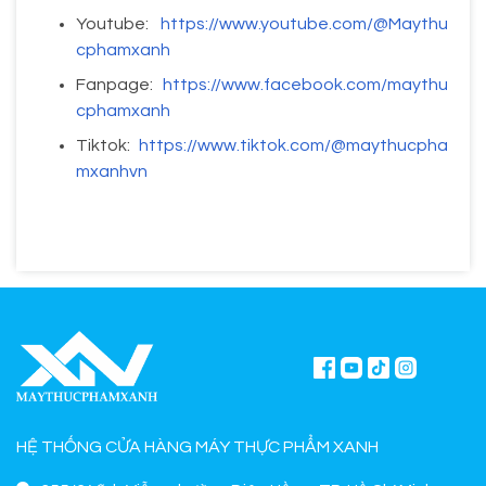
Youtube:
https://www.youtube.com/@Maythu
cphamxanh
Fanpage:
https://www.facebook.com/maythu
cphamxanh
Tiktok:
https://www.tiktok.com/@maythucpha
mxanhvn
HỆ THỐNG CỬA HÀNG MÁY THỰC PHẨM XANH