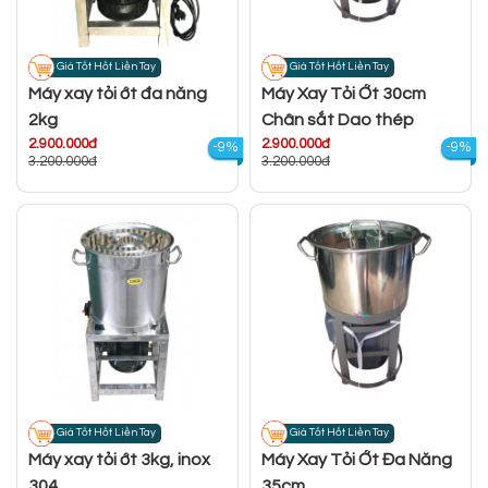
Giá Tốt Hốt Liền Tay
Giá Tốt Hốt Liền Tay
Máy xay tỏi ớt đa năng
Máy Xay Tỏi Ớt 30cm
2kg
Chân sắt Dao thép
2.900.000đ
2.900.000đ
-9%
-9%
3.200.000đ
3.200.000đ
Giá Tốt Hốt Liền Tay
Giá Tốt Hốt Liền Tay
Máy xay tỏi ớt 3kg, inox
Máy Xay Tỏi Ớt Đa Năng
304
35cm