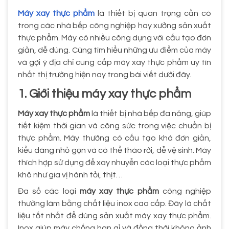
Máy xay thực phẩm
là thiết bị quan trọng cần có
trong các nhà bếp công nghiệp hay xưởng sản xuất
thực phẩm. Máy có nhiều công dụng với cấu tạo đơn
giản, dễ dùng. Cùng tìm hiểu những ưu điểm của máy
và gợi ý địa chỉ cung cấp máy xay thực phẩm uy tín
nhất thị trường hiện nay trong bài viết dưới đây.
1. Giới thiệu máy xay thực phẩm
Máy xay thực phẩm
là thiết bị nhà bếp đa năng, giúp
tiết kiệm thời gian và công sức trong việc chuẩn bị
thực phẩm. Máy thường có cấu tạo khá đơn giản,
kiểu dáng nhỏ gọn và có thể tháo rời, dễ vệ sinh. Máy
thích hợp sử dụng để xay nhuyễn các loại thực phẩm
khô như gia vị hành tỏi, thịt…
Đa số các loại
máy xay thực phẩm
công nghiệp
thường làm bằng chất liệu inox cao cấp. Đây là chất
liệu tốt nhất để dùng sản xuất máy xay thực phẩm.
Inox giúp máy chống han gỉ và đồng thời không ảnh