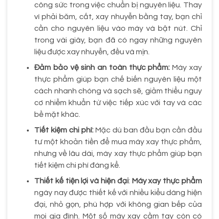
công sức trong việc chuẩn bị nguyên liệu. Thay
vì phải băm, cắt, xay nhuyễn bằng tay, bạn chỉ
cần cho nguyên liệu vào máy và bật nút. Chỉ
trong vài giây, bạn đã có ngay những nguyên
liệu được xay nhuyễn, đều và mịn.
Đảm bảo vệ sinh an toàn thực phẩm:
Máy xay
thực phẩm giúp bạn chế biến nguyên liệu một
cách nhanh chóng và sạch sẽ, giảm thiểu nguy
cơ nhiễm khuẩn từ việc tiếp xúc với tay và các
bề mặt khác.
Tiết kiệm chi phí:
Mặc dù ban đầu bạn cần đầu
tư một khoản tiền để mua máy xay thực phẩm,
nhưng về lâu dài, máy xay thực phẩm giúp bạn
tiết kiệm chi phí đáng kể.
Thiết kế tiện lợi và hiện đại
:
Máy xay thực phẩm
ngày nay được thiết kế với nhiều kiểu dáng hiện
đại, nhỏ gọn, phù hợp với không gian bếp của
mọi gia đình. Một số máy xay cầm tay còn có