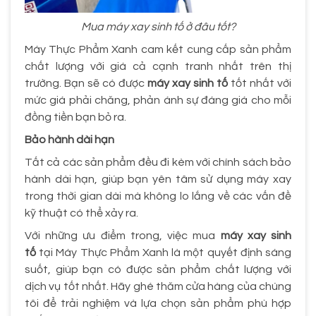
Mua máy xay sinh tố ở đâu tốt?
Máy Thực Phẩm Xanh cam kết cung cấp sản phẩm
chất lượng với giá cả cạnh tranh nhất trên thị
trường. Bạn sẽ có được
máy xay sinh tố
tốt nhất với
mức giá phải chăng, phản ánh sự đáng giá cho mỗi
đồng tiền bạn bỏ ra.
Bảo hành dài hạn
Tất cả các sản phẩm đều đi kèm với chính sách bảo
hành dài hạn, giúp bạn yên tâm sử dụng máy xay
trong thời gian dài mà không lo lắng về các vấn đề
kỹ thuật có thể xảy ra.
Với những ưu điểm trong, việc mua
máy xay sinh
tố
tại Máy Thực Phẩm Xanh là một quyết định sáng
suốt, giúp bạn có được sản phẩm chất lượng với
dịch vụ tốt nhất. Hãy ghé thăm cửa hàng của chúng
tôi để trải nghiệm và lựa chọn sản phẩm phù hợp