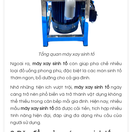
Tổng quan máy xay sinh tố
Ngoài ra,
máy xay sinh tố
còn giúp pha chế nhiều
loại đồ uống phong phú, đặc biệt là các món sinh tố
thơm ngon, bổ dưỡng cho cả gia đình.
Nhờ những tiện ích vượt trội,
máy xay sinh tố
ngày
càng trở nên phổ biến và trở thành vật dụng không
thể thiếu trong căn bếp mỗi gia đình. Hiện nay, nhiều
mẫu
máy xay sinh tố
đã được cải tiến, tích hợp nhiều
tính năng hiện đại, đáp ứng đa dạng nhu cầu của
người sử dụng.