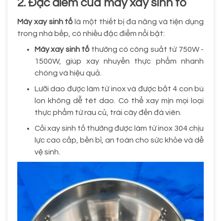
2. Đặc điểm của máy xay sinh tố
Máy xay sinh tố
là một thiết bị đa năng và tiện dụng
trong nhà bếp, có nhiều đặc điểm nổi bật:
Máy xay sinh tố
thường có công suất từ 750W -
1500W, giúp xay nhuyễn thực phẩm nhanh
chóng và hiệu quả.
Lưỡi dao được làm từ inox và được bắt 4 con bù
lon không dễ tét dao. Có thể xay mịn mọi loại
thực phẩm từ rau củ, trái cây đến đá viên.
Cối xay sinh tố thường được làm từ inox 304 chịu
lực cao cấp, bền bỉ, an toàn cho sức khỏe và dễ
vệ sinh.