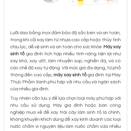
Lưỡi dao bằng inox đảm bảo độ sắc bén và an toàn,
trong khi cối xay làm từ nhựa cao cấp hoặc thủy tinh
chịu lực, dễ vệ sinh và an toàn cho sức khỏe.
Máy xay
sinh tố
gia đình tích hợp nhiều tính năng tiện lợi như
xay khô, xay ướt, làm nhuyễn súp, nghiền đá, và có
các chế độ xay tự động. Với mức giá đa dạng, từ phổ
thông đến cao cấp,
máy xay sinh tố
gia đình tại Máy
Thực Phẩm Xanh phù hợp với nhu cầu và ngân sách
của nhiều gia đình.
Tuy nhiên cần lưu ý để lựa chọn loại máy phù hợp với
nhu cầu sử dụng. Máy gia đình hoặc bán công
nghiệp mua về để xay trái cây làm sinh tố là chính,
không khuyến khích dùng để xay kinh doanh các loại
nước chấm vì nguyên liệu làm nước chấm vừa nhiều