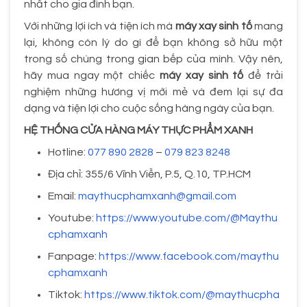
nhất cho gia đình bạn.
Với những lợi ích và tiện ích mà
máy xay sinh tố
mang
lại, không còn lý do gì để bạn không sở hữu một
trong số chúng trong gian bếp của mình. Vậy nên,
hãy mua ngay một chiếc
máy xay sinh tố
để trải
nghiệm những hương vị mới mẻ và đem lại sự đa
dạng và tiện lợi cho cuộc sống hàng ngày của bạn.
HỆ THỐNG CỬA HÀNG MÁY THỰC PHẨM XANH
Hotline:
077 890 2828
–
079 823 8248
Địa chỉ: 355/6 Vĩnh Viễn, P.5, Q.10, TP.HCM
Email:
maythucphamxanh@gmail.com
Youtube:
https://www.youtube.com/@Maythu
cphamxanh
Fanpage:
https://www.facebook.com/maythu
cphamxanh
Tiktok:
https://www.tiktok.com/@maythucpha