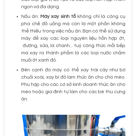
ngon và đa dạng.
Nấu ăn:
Máy xay sinh tố
không chỉ là công cụ
pha chế đồ uống mà còn là một phần không
thể thiếu trong việc nấu ăn. Bạn có thể sử dụng
máy để xay các loại nguyên liệu hỗn hợp ớt,
đường, sữa, lá chanh... tuỳ công thức mỗi bếp
mà xay ra thành phẩm là các loại nước chấm
muối ớt xanh đỏ.
Bên cạnh đó máy có thể xay trái cây như bơ
chuối xoài, xay bí đỏ làm thức ăn cho chó mèo.
Phù hợp cho các cơ sở kinh doanh thức ăn chó
mèo hoặc gia đình tự làm cho các bé thú cưng
ăn.