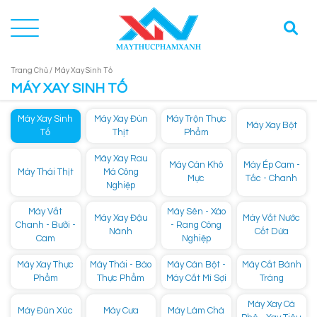
Trang Chủ /
Máy Xay Sinh Tố
MÁY XAY SINH TỐ
Máy Xay Sinh
Máy Xay Đùn
Máy Trộn Thực
Máy Xay Bột
Tố
Thịt
Phẩm
Máy Xay Rau
Máy Cán Khô
Máy Ép Cam -
Máy Thái Thịt
Má Công
Mực
Tắc - Chanh
Nghiệp
Máy Vắt
Máy Sên - Xào
Máy Xay Đậu
Máy Vắt Nước
Chanh - Bưởi -
- Rang Công
Nành
Cốt Dừa
Cam
Nghiệp
Máy Xay Thực
Máy Thái - Bào
Máy Cán Bột -
Máy Cắt Bánh
Phẩm
Thực Phẩm
Máy Cắt Mì Sợi
Tráng
Máy Xay Cà
Máy Đùn Xúc
Máy Cưa
Máy Làm Chà