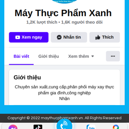
Copyright © 2022 maythucphamxanh.vn. All Rights Reserved