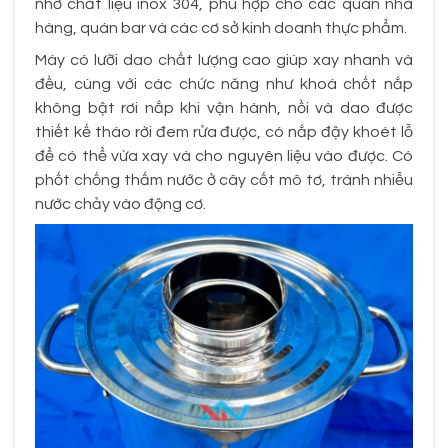
nhờ chất liệu inox 304, phù hợp cho các quán nhà
hàng, quán bar và các cơ sở kinh doanh thực phẩm.
Máy có lưỡi dao chất lượng cao giúp xay nhanh và
đều, cùng với các chức năng như khoá chốt nắp
không bật rơi nắp khi vận hành, nồi và dao được
thiết kế tháo rời đem rửa được, có nắp đậy khoét lỗ
để có thể vừa xay và cho nguyên liệu vào được. Có
phốt chống thấm nước ở cây cốt mô tơ, tránh nhiễu
nước chảy vào động cơ.