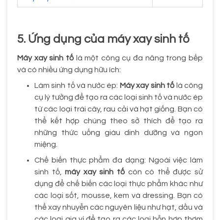
5. Ứng dụng của máy xay sinh tố
Máy xay sinh tố
là một công cụ đa năng trong bếp
và có nhiều ứng dụng hữu ích:
Làm sinh tố và nước ép:
Máy xay sinh tố
là công
cụ lý tưởng để tạo ra các loại sinh tố và nước ép
từ các loại trái cây, rau cải và hạt giống. Bạn có
thể kết hợp chúng theo sở thích để tạo ra
những thức uống giàu dinh dưỡng và ngon
miệng.
Chế biến thực phẩm đa dạng: Ngoài việc làm
sinh tố,
máy xay sinh tố
còn có thể được sử
dụng để chế biến các loại thực phẩm khác như
các loại sốt, mousse, kem và dressing. Bạn có
thể xay nhuyễn các nguyên liệu như hạt, dầu và
các loại gia vị để tạo ra các loại hỗn hợp thơm