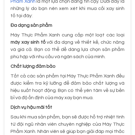
Phẩm Xanh
là một lựa chọn đáng tin cậy. Dưới đây là
những lý do bạn nên xem xét khi mua cối xay sinh
tố tại đây:
Đa dạng sản phẩm
Máy Thực Phẩm Xanh cung cấp một loạt các loại
máy xay sinh tố
với đa dạng về thiết kế, chức năng
và giá cả. Bạn có thể dễ dàng lựa chọn sản phẩm
phù hợp với nhu cầu và ngân sách của mình.
Chất lượng đảm bảo
Tất cả các sản phẩm tại Máy Thực Phẩm Xanh đều
được kiểm tra kỹ lưỡng để đảm bảo chất lượng và
hiệu suất hoạt động. Bạn có thể yên tâm về sự bền
bỉ và độ ổn định của máy xay bạn mua.
Dịch vụ hậu mãi tốt
Sau khi mua sản phẩm, bạn sẽ được hỗ trợ nhiệt tình
từ đội ngũ nhân viên chuyên nghiệp của Máy Thực
Phẩm Xanh. Nhân viên sẽ giúp bạn giải đáp mọi thắc