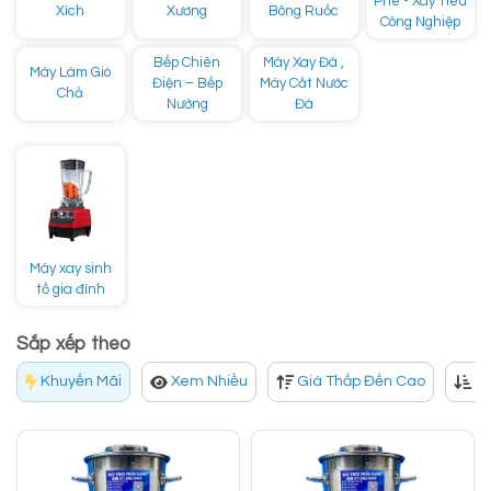
Phê - Xay Tiêu
Xích
Xương
Bông Ruốc
Công Nghiệp
Bếp Chiên
Máy Xay Đá ,
Máy Làm Giò
Điện – Bếp
Máy Cắt Nước
Chả
Nướng
Đá
Máy xay sinh
tố gia đình
Sắp xếp theo
Khuyến Mãi
Xem Nhiều
Giá Thấp Đến Cao
Gi