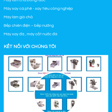
Máy làm chà bông ruốc
Máy xay cà phê - xay tiêu công nghiệp
Máy làm giò chả
Bếp chiên điện – bếp nướng
Máy xay đá , máy cắt nước đá
KẾT NỐI VỚI CHÚNG TÔI