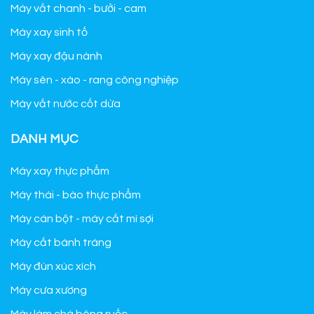
Máy vắt chanh - bưởi - cam
Máy xay sinh tố
Máy xay đậu nành
Máy sên - xào - rang công nghiệp
Máy vắt nước cốt dừa
DANH MỤC
Máy xay thực phẩm
Máy thái - bào thực phẩm
Máy cán bột - máy cắt mì sợi
Máy cắt bánh tráng
Máy đùn xúc xích
Máy cưa xương