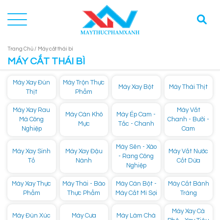
Trang Chủ /
Máy cắt thái bì
MÁY CẮT THÁI BÌ
Máy Xay Đùn
Máy Trộn Thực
Máy Xay Bột
Máy Thái Thịt
Thịt
Phẩm
Máy Xay Rau
Máy Vắt
Máy Cán Khô
Máy Ép Cam -
Má Công
Chanh - Bưởi -
Mực
Tắc - Chanh
Nghiệp
Cam
Máy Sên - Xào
Máy Xay Sinh
Máy Xay Đậu
Máy Vắt Nước
- Rang Công
Tố
Nành
Cốt Dừa
Nghiệp
Máy Xay Thực
Máy Thái - Bào
Máy Cán Bột -
Máy Cắt Bánh
Phẩm
Thực Phẩm
Máy Cắt Mì Sợi
Tráng
Máy Xay Cà
Máy Đùn Xúc
Máy Cưa
Máy Làm Chà