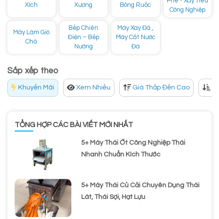
Phê - Xay Tiêu
Xích
Xương
Bông Ruốc
Công Nghiệp
Bếp Chiên
Máy Xay Đá ,
Máy Làm Giò
Điện – Bếp
Máy Cắt Nước
Chả
Nướng
Đá
Sắp xếp theo
Khuyến Mãi
Xem Nhiều
Giá Thấp Đến Cao
Gi
TỔNG HỢP CÁC BÀI VIẾT MỚI NHẤT
5+ Máy Thái Ớt Công Nghiệp Thái
Nhanh Chuẩn Kích Thước
5+ Máy Thái Củ Cải Chuyên Dụng Thái
Lát, Thái Sợi, Hạt Lựu