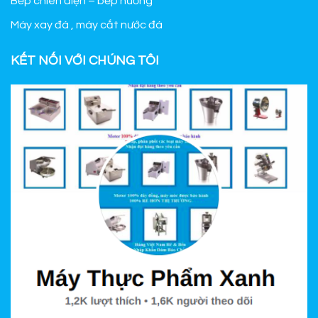
Bếp chiên điện – bếp nướng
Máy xay đá , máy cắt nước đá
KẾT NỐI VỚI CHÚNG TÔI