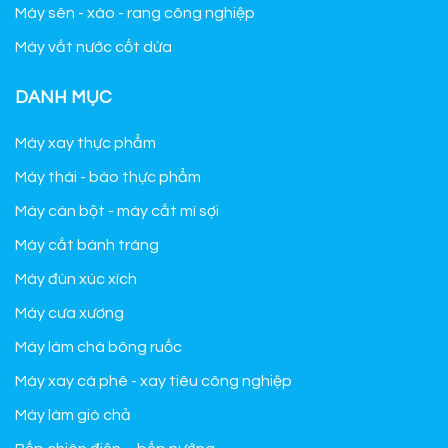
Máy sên - xào - rang công nghiệp
Máy vắt nước cốt dừa
DANH MỤC
Máy xay thực phẩm
Máy thái - bào thực phẩm
Máy cán bột - máy cắt mì sợi
Máy cắt bánh tráng
Máy đùn xúc xích
Máy cưa xương
Máy làm chà bông ruốc
Máy xay cà phê - xay tiêu công nghiệp
Máy làm giò chả