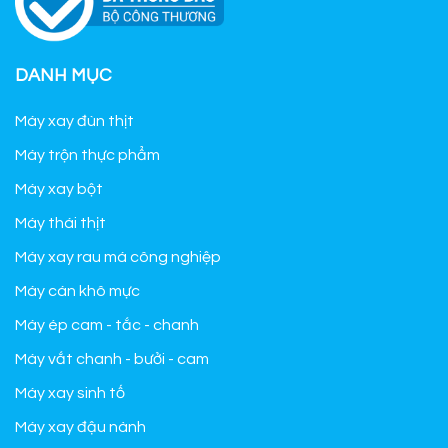
DANH MỤC
Máy xay đùn thịt
Máy trộn thực phẩm
Máy xay bột
Máy thái thịt
Máy xay rau má công nghiệp
Máy cán khô mực
Máy ép cam - tắc - chanh
Máy vắt chanh - bưởi - cam
Máy xay sinh tố
Máy xay đậu nành