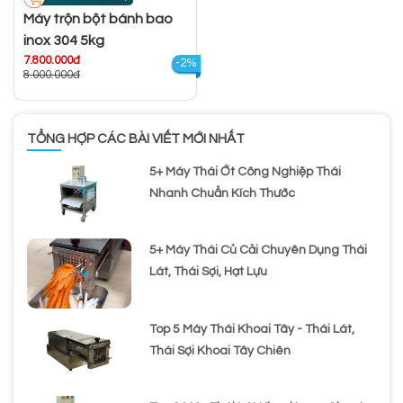
Máy trộn bột bánh bao
inox 304 5kg
7.800.000đ
-2%
8.000.000đ
TỔNG HỢP CÁC BÀI VIẾT MỚI NHẤT
5+ Máy Thái Ớt Công Nghiệp Thái
Nhanh Chuẩn Kích Thước
5+ Máy Thái Củ Cải Chuyên Dụng Thái
Lát, Thái Sợi, Hạt Lựu
Top 5 Máy Thái Khoai Tây - Thái Lát,
Thái Sợi Khoai Tây Chiên