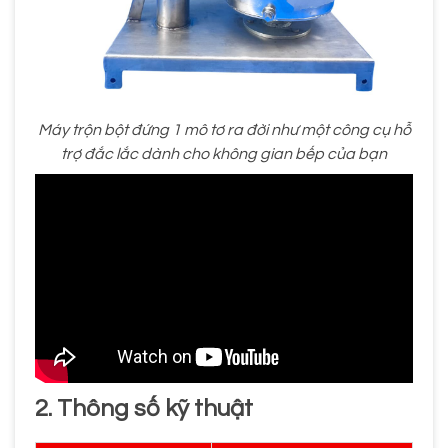
Máy trộn bột đứng 1 mô tơ ra đời như một công cụ hỗ
trợ đắc lắc dành cho không gian bếp của bạn
2. Thông số kỹ thuật