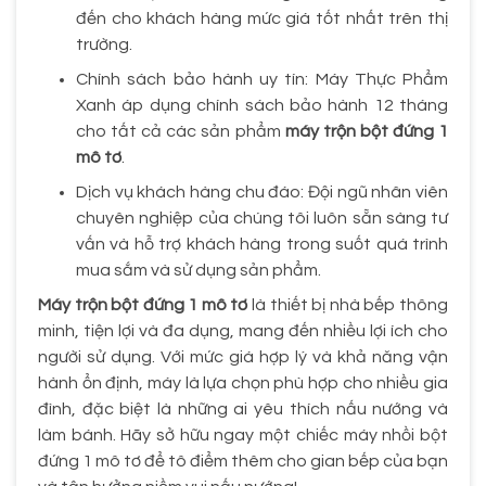
đến cho khách hàng mức giá tốt nhất trên thị
trường.
Chính sách bảo hành uy tín: Máy Thực Phẩm
Xanh áp dụng chính sách bảo hành 12 tháng
cho tất cả các sản phẩm
máy trộn bột đứng 1
mô tơ
.
Dịch vụ khách hàng chu đáo: Đội ngũ nhân viên
chuyên nghiệp của chúng tôi luôn sẵn sàng tư
vấn và hỗ trợ khách hàng trong suốt quá trình
mua sắm và sử dụng sản phẩm.
Máy trộn bột đứng 1 mô tơ
là thiết bị nhà bếp thông
minh, tiện lợi và đa dụng, mang đến nhiều lợi ích cho
người sử dụng. Với mức giá hợp lý và khả năng vận
hành ổn định, máy là lựa chọn phù hợp cho nhiều gia
đình, đặc biệt là những ai yêu thích nấu nướng và
làm bánh. Hãy sở hữu ngay một chiếc máy nhồi bột
đứng 1 mô tơ để tô điểm thêm cho gian bếp của bạn