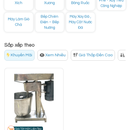
Phê - Xay Tiêu
Xích
Xương
Bông Ruốc
Công Nghiệp
Bếp Chiên
Máy Xay Đá ,
Máy Làm Giò
Điện – Bếp
Máy Cắt Nước
Chả
Nướng
Đá
Sắp xếp theo
Khuyến Mãi
Xem Nhiều
Giá Thấp Đến Cao
Gi
Giá Tốt Hốt Liền Tay