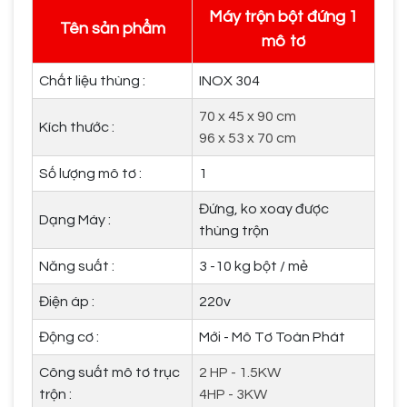
Máy trộn bột đứng 1
Tên sản phẩm
mô tơ
Chất liệu thùng :
INOX 304
70 x 45 x 90 cm
Kích thước :
96 x 53 x 70 cm
Số lượng mô tơ :
1
Đứng, ko xoay được
Dạng Máy :
thùng trộn
Năng suất :
3 -10 kg bột / mẻ
Điện áp :
220v
Động cơ :
Mới - Mô Tơ Toàn Phát
Công suất mô tơ trục
2 HP - 1.5KW
trộn :
4HP - 3KW