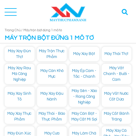
Trang Chủ /
Máy trộn bột đứng 1 mô tơ
MÁY TRỘN BỘT ĐỨNG 1 MÔ TƠ
Máy Xay Đùn
Máy Trộn Thực
Máy Xay Bột
Máy Thái Thịt
Thịt
Phẩm
Máy Xay Rau
Máy Vắt
Máy Cán Khô
Máy Ép Cam -
Má Công
Chanh - Bưởi -
Mực
Tắc - Chanh
Nghiệp
Cam
Máy Sên - Xào
Máy Xay Sinh
Máy Xay Đậu
Máy Vắt Nước
- Rang Công
Tố
Nành
Cốt Dừa
Nghiệp
Máy Xay Thực
Máy Thái - Bào
Máy Cán Bột -
Máy Cắt Bánh
Phẩm
Thực Phẩm
Máy Cắt Mì Sợi
Tráng
Máy Xay Cà
Máy Đùn Xúc
Máy Cưa
Máy Làm Chà