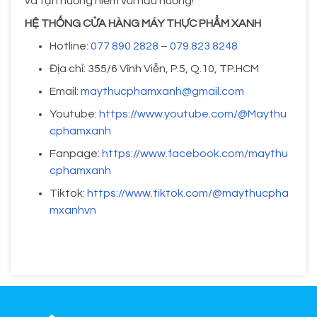
và tận hưởng niềm vui nấu nướng!
HỆ THỐNG CỬA HÀNG MÁY THỰC PHẨM XANH
Hotline:
077 890 2828
–
079 823 8248
Địa chỉ: 355/6 Vĩnh Viễn, P.5, Q.10, TP.HCM
Email:
maythucphamxanh@gmail.com
Youtube:
https://www.youtube.com/@Maythu
cphamxanh
Fanpage:
https://www.facebook.com/maythu
cphamxanh
Tiktok:
https://www.tiktok.com/@maythucpha
mxanhvn