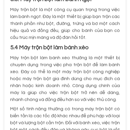
Máy trộn bột là một công cụ quan trọng trong việc
làm bánh ngọt. Đây là một thiết bị giúp bạn trộn các
thành phần như bột, đường, trứng và bơ một cách
hiệu quả và đồng đều, giúp cho bánh của bạn có
cấu trúc mịn màng và độ đàn hồi tốt.
5.4 Máy trộn bột làm bánh xèo
Máy trộn bột làm bánh xèo thường là một thiết bị
chuyên dụng trong việc pha trộn bột để làm bánh
xèo. Đây có thể là một máy trộn bột công nghiệp
hoặc máy trộn bột gia đình dùng cho mục đích cá
nhân hoặc kinh doanh nhỏ. Công dụng chính của
máy là giúp cho việc trộn bột trở nên dễ dàng,
nhanh chóng và đồng đều hơn so với việc thủ công.
Một số tính năng thường có trong máy trộn bột có
biến tần là các tốc độ khác nhau để phù hợp với loại
bột và lượng bột cần trộn. Đối với bánh xèo, việc trộn
bột một cách đều đặn và không gây cục bột là rất