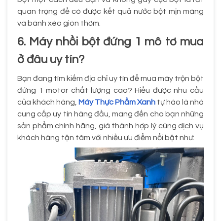
quan trọng để có được kết quả nước bột mịn màng
và bánh xèo giòn thơm.
6. Máy nhồi bột đứng 1 mô tơ mua
ở đâu uy tín?
Bạn đang tìm kiếm địa chỉ uy tín để mua máy trộn bột
đứng 1 motor chất lượng cao? Hiểu được nhu cầu
của khách hàng,
Máy Thực Phẩm Xanh
tự hào là nhà
cung cấp uy tín hàng đầu, mang đến cho bạn những
sản phẩm chính hãng, giá thành hợp lý cùng dịch vụ
khách hàng tận tâm với nhiều ưu điểm nổi bật như: