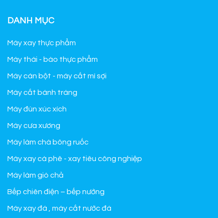
DANH MỤC
Máy xay thực phẩm
Máy thái - bào thực phẩm
Máy cán bột - máy cắt mì sợi
Máy cắt bánh tráng
Máy đùn xúc xích
Máy cưa xương
Máy làm chà bông ruốc
Máy xay cà phê - xay tiêu công nghiệp
Máy làm giò chả
Bếp chiên điện – bếp nướng
Máy xay đá , máy cắt nước đá