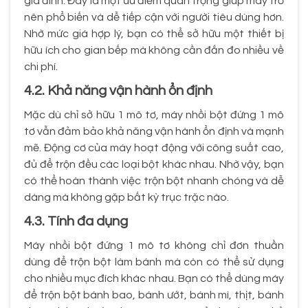
gia đình. Đây là một ưu điểm quan trọng giúp máy trở
nên phổ biến và dễ tiếp cận với người tiêu dùng hơn.
Nhờ mức giá hợp lý, bạn có thể sở hữu một thiết bị
hữu ích cho gian bếp mà không cần đắn đo nhiều về
chi phí.
4.2. Khả năng vận hành ổn định
Mặc dù chỉ sở hữu 1 mô tơ, máy nhồi bột đứng 1 mô
tơ vẫn đảm bảo khả năng vận hành ổn định và mạnh
mẽ. Động cơ của máy hoạt động với công suất cao,
đủ để trộn đều các loại bột khác nhau. Nhờ vậy, bạn
có thể hoàn thành việc trộn bột nhanh chóng và dễ
dàng mà không gặp bất kỳ trục trặc nào.
4.3. Tính đa dụng
Máy nhồi bột đứng 1 mô tơ không chỉ đơn thuần
dùng để trộn bột làm bánh mà còn có thể sử dụng
cho nhiều mục đích khác nhau. Bạn có thể dùng máy
để trộn bột bánh bao, bánh ướt, bánh mì, thịt, bánh