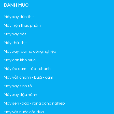
DANH MỤC
Máy xay đùn thịt
Máy trộn thực phẩm
Máy xay bột
Máy thái thịt
Máy xay rau má công nghiệp
Máy cán khô mực
Máy ép cam - tắc - chanh
Máy vắt chanh - bưởi - cam
Máy xay sinh tố
Máy xay đậu nành
Máy sên - xào - rang công nghiệp
Máy vắt nước cốt dừa