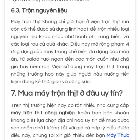
6.3. Trộn nguyên liệu
Máy trộn thịt không chỉ giới hạn ở việc trộn thịt mà
còn có thể được sử dụng linh hoạt để trộn nhiều loại
nguyên liệu khác nhau như hành phi, rong biển, và
các loại rau củ quả khác. Điều này mở rộng phạm vi
ứng dụng của máy trong chế biến đa dạng các món
ăn, từ salad tươi ngon đến các món cuốn như chả
giò hay nem rán. Việc sử dụng máy trộn thịt trong
những trường hợp này giúp người nấu nướng tiết
kiệm đáng kể thời gian và công sức.
7. Mua máy trộn thịt ở đâu uy tín?
Trên thị trường hiện nay có rất nhiều nhà cung cấp
máy trộn thịt công nghiệp
, khiến bạn băn khoăn
không biết lựa chọn địa chỉ nào uy tín để mua được
sản phẩm chất lượng tốt với giá cả hợp lý. Hiểu được
điều này, chúng tôi xin giới thiệu đến bạn
Máy Thực