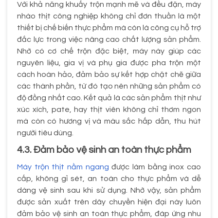
Với khả năng khuấy trộn mạnh mẽ và đều đặn, máy
nhào thịt công nghiệp không chỉ đơn thuần là một
thiết bị chế biến thực phẩm mà còn là công cụ hỗ trợ
đắc lực trong việc nâng cao chất lượng sản phẩm.
Nhờ có cơ chế trộn đặc biệt, máy này giúp các
nguyên liệu, gia vị và phụ gia được pha trộn một
cách hoàn hảo, đảm bảo sự kết hợp chặt chẽ giữa
các thành phần, từ đó tạo nên những sản phẩm có
độ đồng nhất cao. Kết quả là các sản phẩm thịt như
xúc xích, pate, hay thịt viên không chỉ thơm ngon
mà còn có hương vị và màu sắc hấp dẫn, thu hút
người tiêu dùng.
4.3. Đảm bảo vệ sinh an toàn thực phẩm
Máy trộn thịt nằm ngang
được làm bằng inox cao
cấp, không gỉ sét, an toàn cho thực phẩm và dễ
dàng vệ sinh sau khi sử dụng. Nhờ vậy, sản phẩm
được sản xuất trên dây chuyền hiện đại này luôn
đảm bảo vệ sinh an toàn thực phẩm, đáp ứng nhu