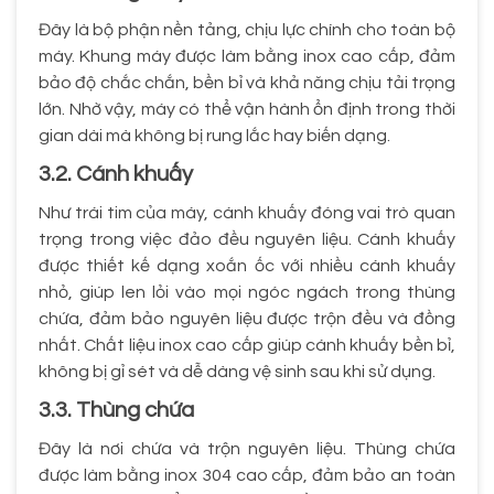
Đây là bộ phận nền tảng, chịu lực chính cho toàn bộ
máy. Khung máy được làm bằng inox cao cấp, đảm
bảo độ chắc chắn, bền bỉ và khả năng chịu tải trọng
lớn. Nhờ vậy, máy có thể vận hành ổn định trong thời
gian dài mà không bị rung lắc hay biến dạng.
3.2. Cánh khuấy
Như trái tim của máy, cánh khuấy đóng vai trò quan
trọng trong việc đảo đều nguyên liệu. Cánh khuấy
được thiết kế dạng xoắn ốc với nhiều cánh khuấy
nhỏ, giúp len lỏi vào mọi ngóc ngách trong thùng
chứa, đảm bảo nguyên liệu được trộn đều và đồng
nhất. Chất liệu inox cao cấp giúp cánh khuấy bền bỉ,
không bị gỉ sét và dễ dàng vệ sinh sau khi sử dụng.
3.3. Thùng chứa
Đây là nơi chứa và trộn nguyên liệu. Thùng chứa
được làm bằng inox 304 cao cấp, đảm bảo an toàn