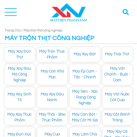
Trang Chủ /
Máy trộn thịt công nghiệp
MÁY TRỘN THỊT CÔNG NGHIỆP
Máy Xay Đùn
Máy Trộn Thực
Máy Xay Bột
Máy Thái Thịt
Thịt
Phẩm
Máy Xay Rau
Máy Vắt
Máy Cán Khô
Máy Ép Cam -
Má Công
Chanh - Bưởi -
Mực
Tắc - Chanh
Nghiệp
Cam
Máy Sên - Xào
Máy Xay Sinh
Máy Xay Đậu
Máy Vắt Nước
- Rang Công
Tố
Nành
Cốt Dừa
Nghiệp
Máy Xay Thực
Máy Thái - Bào
Máy Cán Bột -
Máy Cắt Bánh
Phẩm
Thực Phẩm
Máy Cắt Mì Sợi
Tráng
Máy Xay Cà
Máy Đùn Xúc
Máy Cưa
Máy Làm Chà