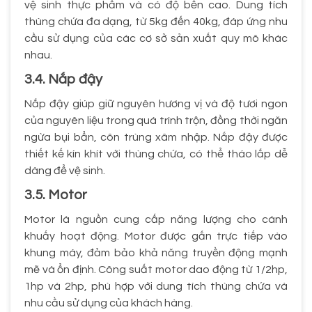
vệ sinh thực phẩm và có độ bền cao. Dung tích
thùng chứa đa dạng, từ 5kg đến 40kg, đáp ứng nhu
cầu sử dụng của các cơ sở sản xuất quy mô khác
nhau.
3.4. Nắp đậy
Nắp đậy giúp giữ nguyên hương vị và độ tươi ngon
của nguyên liệu trong quá trình trộn, đồng thời ngăn
ngừa bụi bẩn, côn trùng xâm nhập. Nắp đậy được
thiết kế kín khít với thùng chứa, có thể tháo lắp dễ
dàng để vệ sinh.
3.5. Motor
Motor là nguồn cung cấp năng lượng cho cánh
khuấy hoạt động. Motor được gắn trực tiếp vào
khung máy, đảm bảo khả năng truyền động mạnh
mẽ và ổn định. Công suất motor dao động từ 1/2hp,
1hp và 2hp, phù hợp với dung tích thùng chứa và
nhu cầu sử dụng của khách hàng.