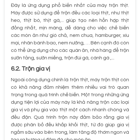
Đây là ứng dụng phổ biến nhất của máy trộn thịt.
Máy được sử dụng để trộn đều các loại thịt, như thịt
heo, thịt bò, thịt gà,... giúp tạo nên hỗn hợp thịt
đồng nhất, mịn màng, dễ dàng cho việc chế biến
các món ăn như giò chả, nem chua, hamburger, xíu
mại, nhân bánh bao, nem nướng, … Bên cạnh đó còn
có thể ứng dụng cho các quán ăn, nhà hàng để trộn
sườn tảng, sườn miếng, trộn đùi gà, cánh gà ,...
6.2. Trộn gia vị
Ngoài công dụng chính là trộn thịt, máy trộn thịt còn
có khả năng đảm nhiệm thêm nhiều vai trò quan
trọng trong quá trình chế biến. Một trong những ứng
dụng tiện lợi của máy này là khả năng trộn các loại
gia vị và phụ gia vào thịt một cách nhanh chóng và
đều đặn. Quá trình trộn này đảm bảo rằng gia vị
được phân bố đều khắp khối thịt, từ đó giúp gia vị
ngấm sâu vào bên trong, làm tăng độ thơm ngon và
tạo ra hương vị đậm đà cho món ăn.