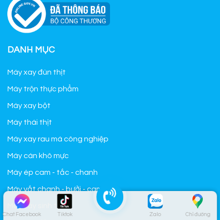
DANH MỤC
Máy xay đùn thịt
Máy trộn thực phẩm
Máy xay bột
Máy thái thịt
Máy xay rau má công nghiệp
Máy cán khô mực
Máy ép cam - tắc - chanh
Máy vắt chanh - bưởi - cam
Máy xay sinh tố
Chat Facebook
Tiktok
Zalo
Chỉ đường