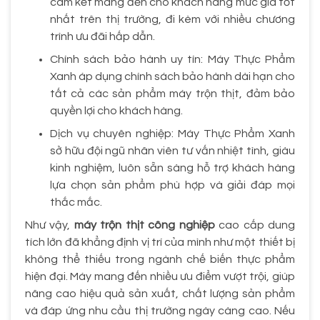
cam kết mang đến cho khách hàng mức giá tốt
nhất trên thị trường, đi kèm với nhiều chương
trình ưu đãi hấp dẫn.
Chính sách bảo hành uy tín: Máy Thực Phẩm
Xanh áp dụng chính sách bảo hành dài hạn cho
tất cả các sản phẩm máy trộn thịt, đảm bảo
quyền lợi cho khách hàng.
Dịch vụ chuyên nghiệp: Máy Thực Phẩm Xanh
sở hữu đội ngũ nhân viên tư vấn nhiệt tình, giàu
kinh nghiệm, luôn sẵn sàng hỗ trợ khách hàng
lựa chọn sản phẩm phù hợp và giải đáp mọi
thắc mắc.
Như vậy,
máy trộn thịt công nghiệp
cao cấp dung
tích lớn đã khẳng định vị trí của mình như một thiết bị
không thể thiếu trong ngành chế biến thực phẩm
hiện đại. Máy mang đến nhiều ưu điểm vượt trội, giúp
nâng cao hiệu quả sản xuất, chất lượng sản phẩm
và đáp ứng nhu cầu thị trường ngày càng cao. Nếu