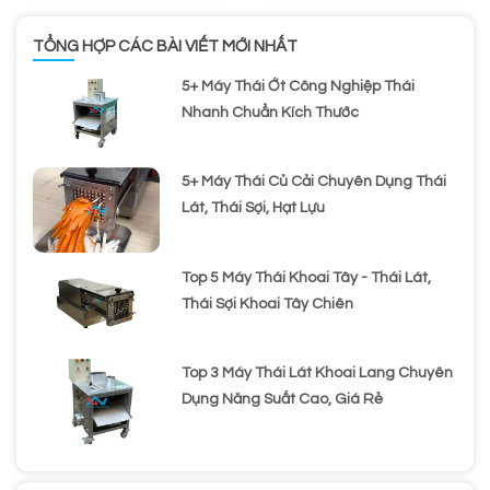
TỔNG HỢP CÁC BÀI VIẾT MỚI NHẤT
5+ Máy Thái Ớt Công Nghiệp Thái
Nhanh Chuẩn Kích Thước
5+ Máy Thái Củ Cải Chuyên Dụng Thái
Lát, Thái Sợi, Hạt Lựu
Top 5 Máy Thái Khoai Tây - Thái Lát,
Thái Sợi Khoai Tây Chiên
Top 3 Máy Thái Lát Khoai Lang Chuyên
Dụng Năng Suất Cao, Giá Rẻ