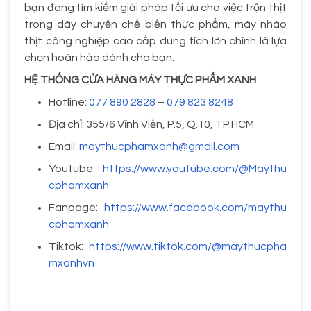
bạn đang tìm kiếm giải pháp tối ưu cho việc trộn thịt
trong dây chuyền chế biến thực phẩm, máy nhào
thịt công nghiệp cao cấp dung tích lớn chính là lựa
chọn hoàn hảo dành cho bạn.
HỆ THỐNG CỬA HÀNG MÁY THỰC PHẨM XANH
Hotline:
077 890 2828
–
079 823 8248
Địa chỉ: 355/6 Vĩnh Viễn, P.5, Q.10, TP.HCM
Email:
maythucphamxanh@gmail.com
Youtube:
https://www.youtube.com/@Maythu
cphamxanh
Fanpage:
https://www.facebook.com/maythu
cphamxanh
Tiktok:
https://www.tiktok.com/@maythucpha
mxanhvn