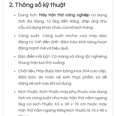
2. Thông số kỹ thuật
Dung tích:
Máy trộn thịt công nghiệp
có dung
tích đa dạng, từ 5kg đến 40kg, đáp ứng nhu
cầu sử dụng khác nhau của khách hàng.
Công suất: Công suất motor của máy dao
động từ 1HP đến 2HP, đảm bảo khả năng hoạt
động mạnh mẽ và hiệu quả.
Đặc điểm nổi bật: Có máng xả rộng, lật nghiêng
thùng trộn lùa thịt xuống.
Chất liệu: Máy được làm bằng inox 304 cao cấp,
đảm bảo an toàn vệ sinh thực phẩm và dễ
dàng vệ sinh sau khi sử dụng.
Kích thước: Kích thước máy phụ thuộc vào dung
tích và công suất như máy trộn thịt nằm ngang
5kg có kích thước 63 x 36 x 70 cm hoặc máy
trộn thịt nằm ngang 40kg kích thước là 75 x 46 x