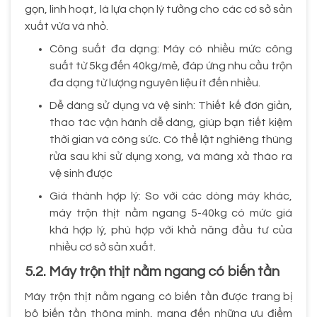
gọn, linh hoạt, là lựa chọn lý tưởng cho các cơ sở sản
xuất vừa và nhỏ.
Công suất đa dạng: Máy có nhiều mức công
suất từ 5kg đến 40kg/mẻ, đáp ứng nhu cầu trộn
đa dạng từ lượng nguyên liệu ít đến nhiều.
Dễ dàng sử dụng và vệ sinh: Thiết kế đơn giản,
thao tác vận hành dễ dàng, giúp bạn tiết kiệm
thời gian và công sức. Có thể lật nghiêng thùng
rửa sau khi sử dụng xong, và máng xả tháo ra
vệ sinh được
Giá thành hợp lý: So với các dòng máy khác,
máy trộn thịt nằm ngang 5-40kg có mức giá
khá hợp lý, phù hợp với khả năng đầu tư của
nhiều cơ sở sản xuất.
5.2. Máy trộn thịt nằm ngang có biến tần
Máy trộn thịt nằm ngang có biến tần được trang bị
bộ biến tần thông minh, mang đến những ưu điểm