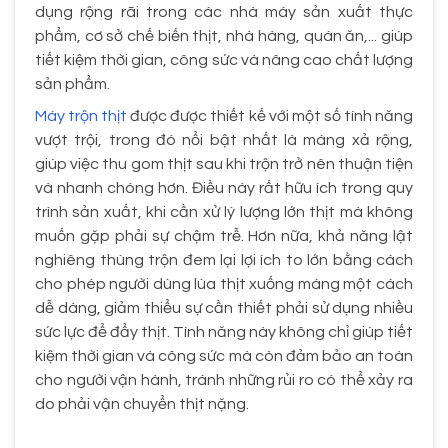
dụng rộng rãi trong các nhà máy sản xuất thực
phẩm, cơ sở chế biến thịt, nhà hàng, quán ăn,... giúp
tiết kiệm thời gian, công sức và nâng cao chất lượng
sản phẩm.
Máy trộn thịt
được được thiết kế với một số tính năng
vượt trội, trong đó nổi bật nhất là máng xả rộng,
giúp việc thu gom thịt sau khi trộn trở nên thuận tiện
và nhanh chóng hơn. Điều này rất hữu ích trong quy
trình sản xuất, khi cần xử lý lượng lớn thịt mà không
muốn gặp phải sự chậm trễ. Hơn nữa, khả năng lật
nghiêng thùng trộn đem lại lợi ích to lớn bằng cách
cho phép người dùng lùa thịt xuống máng một cách
dễ dàng, giảm thiểu sự cần thiết phải sử dụng nhiều
sức lực để đẩy thịt. Tính năng này không chỉ giúp tiết
kiệm thời gian và công sức mà còn đảm bảo an toàn
cho người vận hành, tránh những rủi ro có thể xảy ra
do phải vận chuyển thịt nặng.