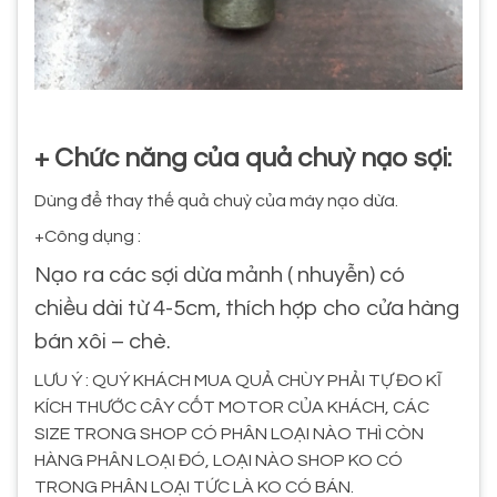
+ Chức năng của quả chuỳ nạo sợi:
Dùng để thay thế quả chuỳ của máy nạo dừa.
+Công dụng :
Nạo ra các sợi dừa mảnh ( nhuyễn) có
chiều dài từ 4-5cm, thích hợp cho cửa hàng
bán xôi – chè.
LƯU Ý : QUÝ KHÁCH MUA QUẢ CHÙY PHẢI TỰ ĐO KĨ
KÍCH THƯỚC CÂY CỐT MOTOR CỦA KHÁCH, CÁC
SIZE TRONG SHOP CÓ PHÂN LOẠI NÀO THÌ CÒN
HÀNG PHÂN LOẠI ĐÓ, LOẠI NÀO SHOP KO CÓ
TRONG PHÂN LOẠI TỨC LÀ KO CÓ BÁN.