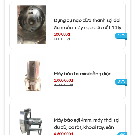
Dụng cụ nạo dừa thành sợi dài
5cm của máy nạo dừa cốt 14 ly
280.000đ
-44%
500.000đ
Máy bóc tỏi mini bằng điện
2.000.000đ
-35%
3.100.000đ
Máy bào sợi 4mm, máy thái sợi
đu đủ, cà rốt, khoai tây, sắn
4.500.000đ
-6%