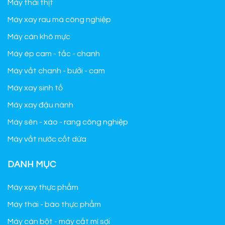
Máy thái thịt
Máy xay rau má công nghiệp
Máy cán khô mực
Máy ép cam - tắc - chanh
Máy vắt chanh - bưởi - cam
Máy xay sinh tố
Máy xay đậu nành
Máy sên - xào - rang công nghiệp
Máy vắt nước cốt dừa
DANH MỤC
Máy xay thực phẩm
Máy thái - bào thực phẩm
Máy cán bột - máy cắt mì sợi