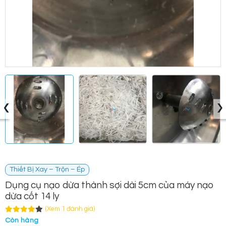
‹
›
Thiết Bị Xay – Trộn – Ép
Dụng cụ nạo dừa thành sợi dài 5cm của máy nạo
dừa cốt 14 ly
(Xem 1 đánh giá)
Còn hàng