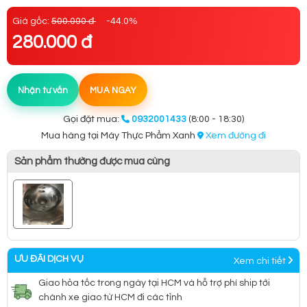
Giá gốc:
500.000 đ
-44.0%
280.000 đ
Nhận tư vấn
MUA NGAY
Gọi đặt mua:
0932001433
(8:00 - 18:30)
Mua hàng tại Máy Thực Phẩm Xanh
Xem đường đi
Sản phẩm thường được mua cùng
ƯU ĐÃI DỊCH VỤ
Xem chi tiết
Giao hỏa tốc trong ngày tại HCM và hỗ trợ phí ship tới
chành xe giao từ HCM đi các tỉnh