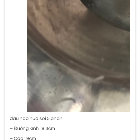
dau nao nua soi 5 phan
– Đường kính : 8.3cm
– Cao : 9cm