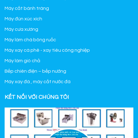
Máy cắt bánh tráng
Máy đùn xúc xích
Máy cưa xương
Máy làm chà bông ruốc
Máy xay cà phê - xay tiêu công nghiệp
Máy làm giò chả
Bếp chiên điện – bếp nướng
Máy xay đá , máy cắt nước đá
KẾT NỐI VỚI CHÚNG TÔI