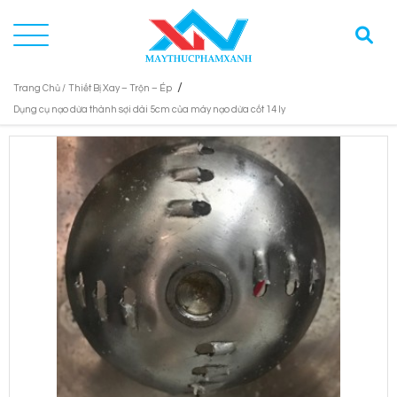
/
Trang Chủ /
Thiết Bị Xay – Trộn – Ép
Dụng cụ nạo dừa thành sợi dài 5cm của máy nạo dừa cốt 14 ly