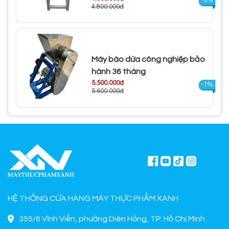
4.800.000đ
Máy bào dừa công nghiệp bảo
hành 36 tháng
5.500.000đ
-1%
5.600.000đ
HỆ THỐNG CỬA HÀNG MÁY THỰC PHẨM XANH
355/6 Vĩnh Viễn, phường Diên Hồng, TP. Hồ Chí Minh