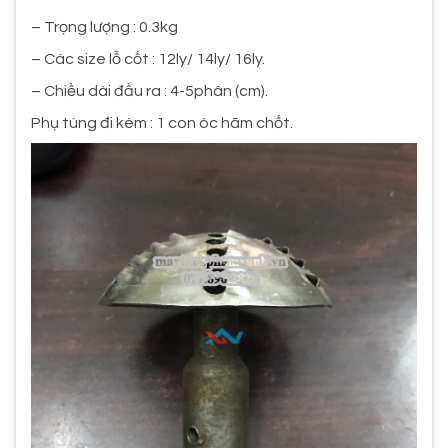
– Trọng lượng : 0.3kg
– Các size lỗ cốt : 12ly/ 14ly/ 16ly.
– Chiều dài đầu ra : 4-5phân (cm).
Phụ tùng đi kèm : 1 con óc hãm chốt.