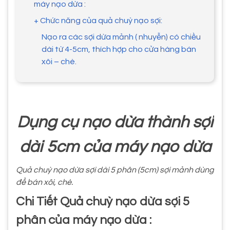
máy nạo dừa :
+ Chức năng của quả chuỳ nạo sợi:
Nạo ra các sợi dừa mảnh ( nhuyễn) có chiều
dài từ 4-5cm, thích hợp cho cửa hàng bán
xôi – chè.
Dụng cụ nạo dừa thành sợi
dài 5cm của máy nạo dừa
Quả chuỳ nạo dừa sợi dài 5 phân (5cm) sợi mảnh dùng
để bán xôi, chè.
Chi Tiết Quả chuỳ nạo dừa sợi 5
phân của máy nạo dừa :