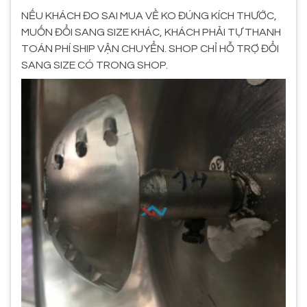
NẾU KHÁCH ĐO SAI MUA VỀ KO ĐÚNG KÍCH THƯỚC,
MUỐN ĐỔI SANG SIZE KHÁC, KHÁCH PHẢI TỰ THANH
TOÁN PHÍ SHIP VẬN CHUYỂN. SHOP CHỈ HỖ TRỢ ĐỔI
SANG SIZE CÓ TRONG SHOP.