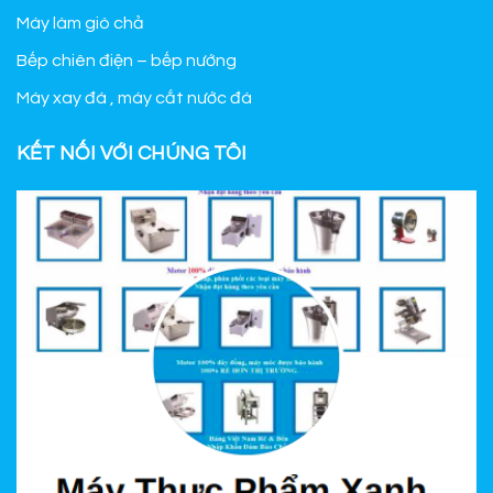
Máy làm giò chả
Bếp chiên điện – bếp nướng
Máy xay đá , máy cắt nước đá
KẾT NỐI VỚI CHÚNG TÔI