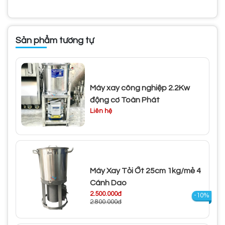
Sản phẩm tương tự
Máy xay công nghiệp 2.2Kw
động cơ Toàn Phát
Liên hệ
Máy Xay Tỏi Ớt 25cm 1kg/mẻ 4
Cánh Dao
2.500.000đ
-10%
2.800.000đ