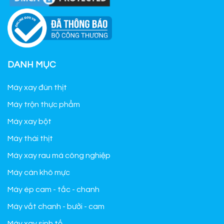
DANH MỤC
Máy xay đùn thịt
Máy trộn thực phẩm
Máy xay bột
Máy thái thịt
Máy xay rau má công nghiệp
Máy cán khô mực
Máy ép cam - tắc - chanh
Máy vắt chanh - bưởi - cam
Máy xay sinh tố