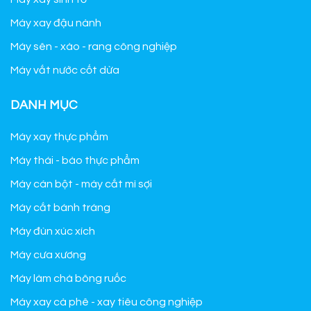
Máy xay đậu nành
Máy sên - xào - rang công nghiệp
Máy vắt nước cốt dừa
DANH MỤC
Máy xay thực phẩm
Máy thái - bào thực phẩm
Máy cán bột - máy cắt mì sợi
Máy cắt bánh tráng
Máy đùn xúc xích
Máy cưa xương
Máy làm chà bông ruốc
Máy xay cà phê - xay tiêu công nghiệp