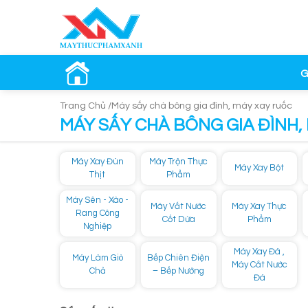
G
Trang Chủ /
Máy sấy chà bông gia đình, máy xay ruốc
MÁY SẤY CHÀ BÔNG GIA ĐÌNH,
Máy Xay Đùn
Máy Trộn Thực
Máy Xay Bột
Thịt
Phẩm
Máy Sên - Xào -
Máy Vắt Nước
Máy Xay Thực
Rang Công
Cốt Dừa
Phẩm
Nghiệp
Máy Xay Đá ,
Máy Làm Giò
Bếp Chiên Điện
Máy Cắt Nước
Chả
– Bếp Nướng
Đá