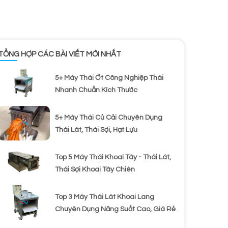
TỔNG HỢP CÁC BÀI VIẾT MỚI NHẤT
5+ Máy Thái Ớt Công Nghiệp Thái
Nhanh Chuẩn Kích Thước
5+ Máy Thái Củ Cải Chuyên Dụng
Thái Lát, Thái Sợi, Hạt Lựu
Top 5 Máy Thái Khoai Tây - Thái Lát,
Thái Sợi Khoai Tây Chiên
Top 3 Máy Thái Lát Khoai Lang
Chuyên Dụng Năng Suất Cao, Giá Rẻ