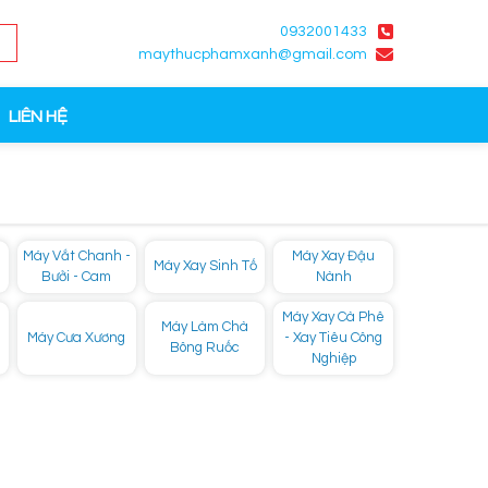
0932001433
maythucphamxanh@gmail.com
LIÊN HỆ
Máy Vắt Chanh -
Máy Xay Đậu
Máy Xay Sinh Tố
Bưởi - Cam
Nành
Máy Xay Cà Phê
Máy Làm Chà
Máy Cưa Xương
- Xay Tiêu Công
Bông Ruốc
Nghiệp