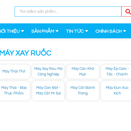
IỚI THIỆU
SẢN PHẨM
TIN TỨC
CHÍNH SÁCH
 MÁY XAY RUỐC
Máy Xay Rau Má
Máy Cán Khô
Máy Ép Cam -
Máy Thái Thịt
Công Nghiệp
Mực
Tắc - Chanh
Máy Thái - Bào
Máy Cán Bột -
Máy Cắt Bánh
Máy Đùn Xúc
Thực Phẩm
Máy Cắt Mì Sợi
Tráng
Xích