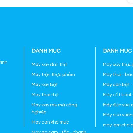
DANH MỤC
DANH MỤC
Minh
Máy xay đùn thịt
Máy xay thực
Máy trộn thực phẩm
Máy thái - bà
Máy xay bột
Máy cán bột -
Máy thái thịt
Máy cắt bánh
Máy xay rau má công
Máy đùn xúc x
nghiệp
Máy cưa xươn
Máy cán khô mực
Máy làm chà 
Máy ép cam - tắc - chanh