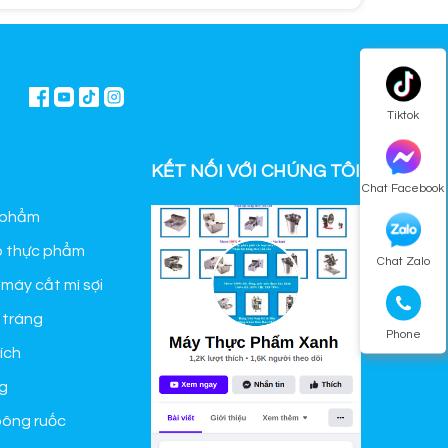
Tiktok
KẾT NỐI VỚI CHÚNG TÔI
Chat Facebook
 phẩm
o thực phẩm
Chat Zalo
 máy cắt mì sợi
 tráng
Phone
ích
g
bông ruốc