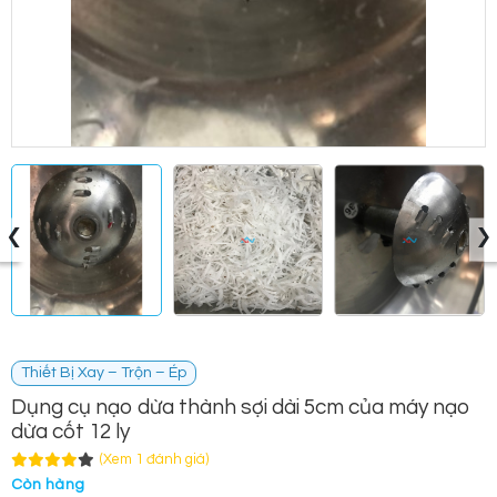
‹
›
Thiết Bị Xay – Trộn – Ép
Dụng cụ nạo dừa thành sợi dài 5cm của máy nạo
dừa cốt 12 ly
(Xem 1 đánh giá)
Còn hàng