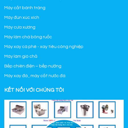
Máy cắt bánh tráng
Máy đùn xúc xích
Máy cưa xương
Máy làm chà bông ruốc
Máy xay cà phê - xay tiêu công nghiệp
Máy làm giò chả
Bếp chiên điện – bếp nướng
Máy xay đá , máy cắt nước đá
KẾT NỐI VỚI CHÚNG TÔI