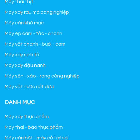
Máy thái thịt
Máy xay rau má công nghiệp
Máy cán khô mực
Máy ép cam - tắc - chanh
Máy vắt chanh - bưởi - cam
Máy xay sinh tố
Máy xay đậu nành
Máy sên - xào - rang công nghiệp
Máy vắt nước cốt dừa
DANH MỤC
Máy xay thực phẩm
Máy thái - bào thực phẩm
Máy cán bột - máy cắt mì sợi