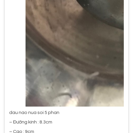
dau nao nua soi 5 phan
– Đường kính : 8.3cm
– Cao : 9cm