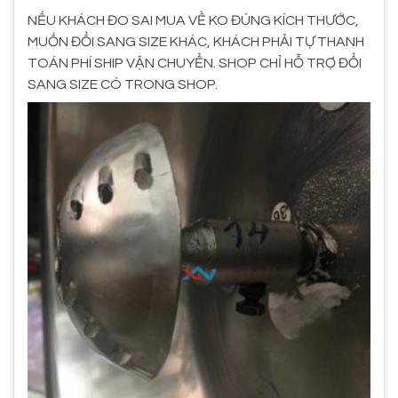
NẾU KHÁCH ĐO SAI MUA VỀ KO ĐÚNG KÍCH THƯỚC,
MUỐN ĐỔI SANG SIZE KHÁC, KHÁCH PHẢI TỰ THANH
TOÁN PHÍ SHIP VẬN CHUYỂN. SHOP CHỈ HỖ TRỢ ĐỔI
SANG SIZE CÓ TRONG SHOP.