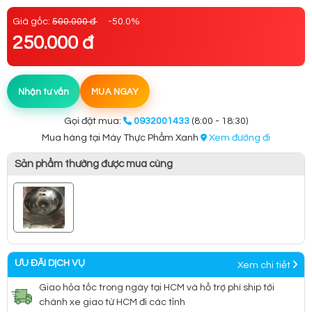
Giá gốc:
500.000 đ
-50.0%
250.000 đ
Nhận tư vấn
MUA NGAY
Gọi đặt mua:
0932001433
(8:00 - 18:30)
Mua hàng tại Máy Thực Phẩm Xanh
Xem đường đi
Sản phẩm thường được mua cùng
ƯU ĐÃI DỊCH VỤ
Xem chi tiết
Giao hỏa tốc trong ngày tại HCM và hỗ trợ phí ship tới
chành xe giao từ HCM đi các tỉnh