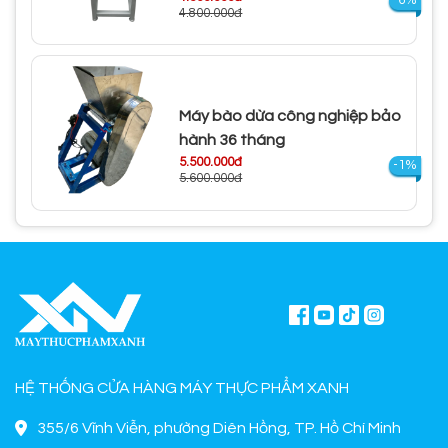
4.800.000đ
Máy bào dừa công nghiệp bảo
hành 36 tháng
5.500.000đ
-1%
5.600.000đ
HỆ THỐNG CỬA HÀNG MÁY THỰC PHẨM XANH
355/6 Vĩnh Viễn, phường Diên Hồng, TP. Hồ Chí Minh