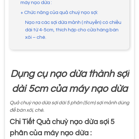
máy nạo dừa :
+ Chức năng của quả chuỳ nạo sợi:
Nạo ra các sợi dừa mảnh ( nhuyễn) có chiều
dài từ 4-5cm, thích hợp cho cửa hàng bán
xôi – chè.
Dụng cụ nạo dừa thành sợi
dài 5cm của máy nạo dừa
Quả chuỳ nạo dừa sợi dài 5 phân (5cm) sợi mảnh dùng
để bán xôi, chè.
Chi Tiết Quả chuỳ nạo dừa sợi 5
phân của máy nạo dừa :