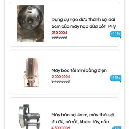
Dụng cụ nạo dừa thành sợi dài
5cm của máy nạo dừa cốt 14 ly
280.000đ
-44%
500.000đ
Máy bóc tỏi mini bằng điện
2.000.000đ
-35%
3.100.000đ
Máy bào sợi 4mm, máy thái sợi
đu đủ, cà rốt, khoai tây, sắn
4.500.000đ
-6%