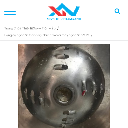
/
Trang Chủ /
Thiết Bị Xay – Trộn – Ép
Dụng cụ nạo dừa thành sợi dài 5cm của máy nạo dừa cốt 12 ly