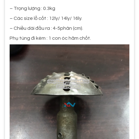
– Trọng lượng : 0.3kg
– Các size lỗ cốt : 12ly/ 14ly/ 16ly.
– Chiều dài đầu ra : 4-5phân (cm).
Phụ tùng đi kèm : 1 con óc hãm chốt.