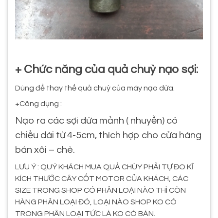
+ Chức năng của quả chuỳ nạo sợi:
Dùng để thay thế quả chuỳ của máy nạo dừa.
+Công dụng :
Nạo ra các sợi dừa mảnh ( nhuyễn) có
chiều dài từ 4-5cm, thích hợp cho cửa hàng
bán xôi – chè.
LƯU Ý : QUÝ KHÁCH MUA QUẢ CHÙY PHẢI TỰ ĐO KĨ
KÍCH THƯỚC CÂY CỐT MOTOR CỦA KHÁCH, CÁC
SIZE TRONG SHOP CÓ PHÂN LOẠI NÀO THÌ CÒN
HÀNG PHÂN LOẠI ĐÓ, LOẠI NÀO SHOP KO CÓ
TRONG PHÂN LOẠI TỨC LÀ KO CÓ BÁN.