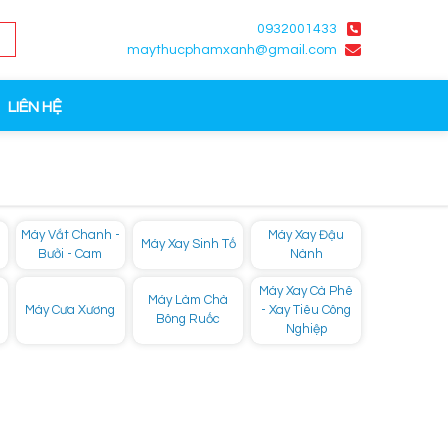
0932001433
maythucphamxanh@gmail.com
LIÊN HỆ
Máy Vắt Chanh -
Máy Xay Đậu
Máy Xay Sinh Tố
Bưởi - Cam
Nành
Máy Xay Cà Phê
Máy Làm Chà
Máy Cưa Xương
- Xay Tiêu Công
Bông Ruốc
Nghiệp