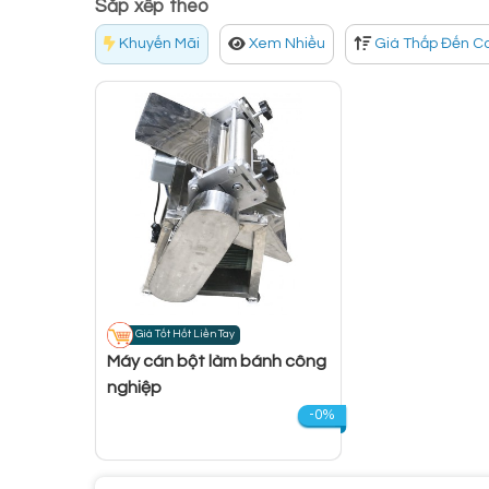
Sắp xếp theo
Khuyến Mãi
Xem Nhiều
Giá Thấp Đến C
Giá Tốt Hốt Liền Tay
Máy cán bột làm bánh công
nghiệp
-0%