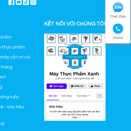
Chat Zalo
KẾT NỐI VỚI CHÚNG TÔI
 phẩm
Phone
o thực phẩm
 máy cắt mì sợi
 tráng
ích
g
bông ruốc
ê - xay tiêu
hả