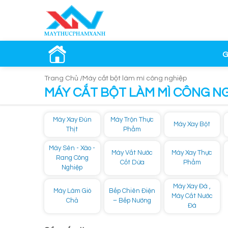
G
Trang Chủ /
Máy cắt bột làm mì công nghiệp
MÁY CẮT BỘT LÀM MÌ CÔNG N
Máy Xay Đùn
Máy Trộn Thực
Máy Xay Bột
Thịt
Phẩm
Máy Sên - Xào -
Máy Vắt Nước
Máy Xay Thực
Rang Công
Cốt Dừa
Phẩm
Nghiệp
Máy Xay Đá ,
Máy Làm Giò
Bếp Chiên Điện
Máy Cắt Nước
Chả
– Bếp Nướng
Đá