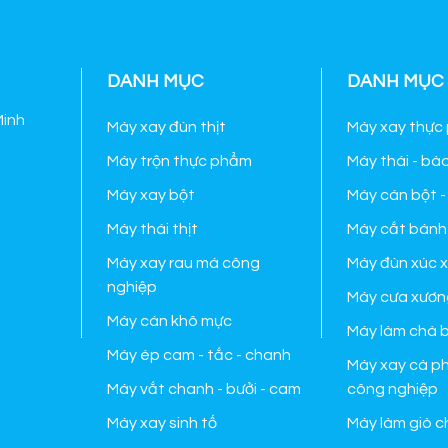
DANH MỤC
DANH MỤC
Minh
Máy xay đùn thịt
Máy xay thực
Máy trộn thực phẩm
Máy thái - bà
Máy xay bột
Máy cán bột -
Máy thái thịt
Máy cắt bánh
Máy xay rau má công
Máy đùn xúc x
nghiệp
Máy cưa xươn
Máy cán khô mực
Máy làm chà 
Máy ép cam - tắc - chanh
Máy xay cà ph
Máy vắt chanh - bưởi - cam
công nghiệp
Máy xay sinh tố
Máy làm giò c