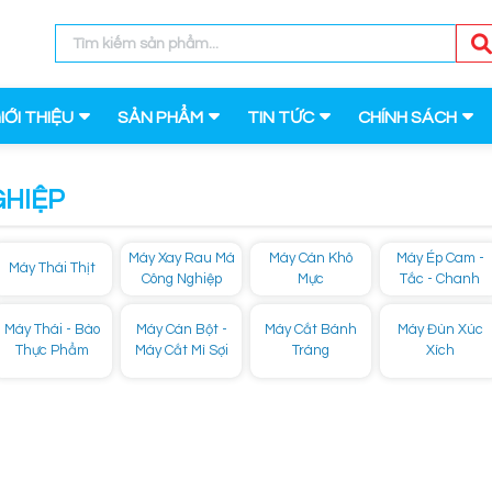
IỚI THIỆU
SẢN PHẨM
TIN TỨC
CHÍNH SÁCH
GHIỆP
Máy Xay Rau Má
Máy Cán Khô
Máy Ép Cam -
Máy Thái Thịt
Công Nghiệp
Mực
Tắc - Chanh
Máy Thái - Bào
Máy Cán Bột -
Máy Cắt Bánh
Máy Đùn Xúc
Thực Phẩm
Máy Cắt Mì Sợi
Tráng
Xích