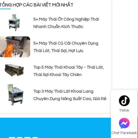
TỔNG HỢP CÁC BÀI VIẾT MỚI NHẤT
5+ Máy Thái Ớt Công Nghiệp Thái
Nhanh Chuẩn Kích Thước
5+ Máy Thái Củ Cải Chuyên Dụng
Thái Lát, Thái Sợi, Hạt Lựu
Top 5 Máy Thái Khoai Tây - Thái Lát,
Thái Sợi Khoai Tây Chiên
Top 3 Máy Thái Lát Khoai Lang
Chuyên Dụng Năng Suất Cao, Giá Rẻ
Tiktok
Chat Facebook