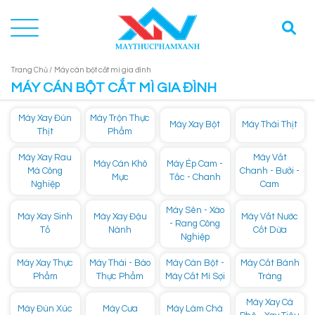
Trang Chủ /
Máy cán bột cắt mì gia đình
MÁY CÁN BỘT CẮT MÌ GIA ĐÌNH
Máy Xay Đùn
Máy Trộn Thực
Máy Xay Bột
Máy Thái Thịt
Thịt
Phẩm
Máy Xay Rau
Máy Vắt
Máy Cán Khô
Máy Ép Cam -
Má Công
Chanh - Bưởi -
Mực
Tắc - Chanh
Nghiệp
Cam
Máy Sên - Xào
Máy Xay Sinh
Máy Xay Đậu
Máy Vắt Nước
- Rang Công
Tố
Nành
Cốt Dừa
Nghiệp
Máy Xay Thực
Máy Thái - Bào
Máy Cán Bột -
Máy Cắt Bánh
Phẩm
Thực Phẩm
Máy Cắt Mì Sợi
Tráng
Máy Xay Cà
Máy Đùn Xúc
Máy Cưa
Máy Làm Chà