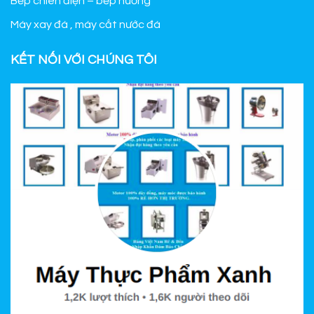
Bếp chiên điện – bếp nướng
Máy xay đá , máy cắt nước đá
KẾT NỐI VỚI CHÚNG TÔI