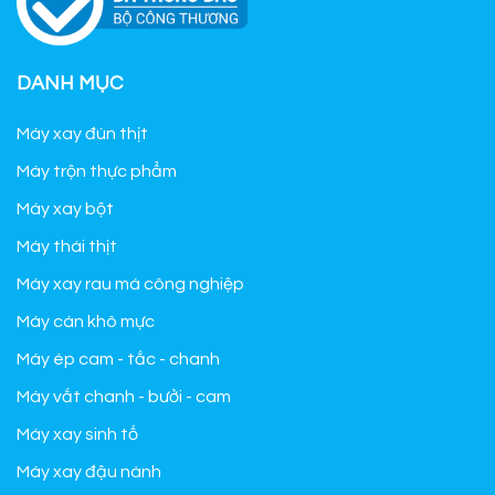
DANH MỤC
Máy xay đùn thịt
Máy trộn thực phẩm
Máy xay bột
Máy thái thịt
Máy xay rau má công nghiệp
Máy cán khô mực
Máy ép cam - tắc - chanh
Máy vắt chanh - bưởi - cam
Máy xay sinh tố
Máy xay đậu nành