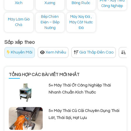
Phê - Xay Tiêu
Xích
Xương
Bông Ruốc
Công Nghiệp
Bếp Chiên
Máy Xay Đá ,
Máy Làm Giò
Điện – Bếp
Máy Cắt Nước
Chả
Nướng
Đá
Sắp xếp theo
Khuyến Mãi
Xem Nhiều
Giá Thấp Đến Cao
Gi
TỔNG HỢP CÁC BÀI VIẾT MỚI NHẤT
5+ Máy Thái Ớt Công Nghiệp Thái
Nhanh Chuẩn Kích Thước
5+ Máy Thái Củ Cải Chuyên Dụng Thái
Lát, Thái Sợi, Hạt Lựu