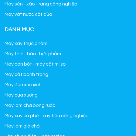
Máy sên - xào - rang công nghiệp
Máy vắt nước cốt dừa
DANH MỤC
Máy xay thực phẩm
Máy thái - bào thực phẩm
Máy cán bột - máy cắt mì sợi
Máy cắt bánh tráng
Máy đùn xúc xích
Máy cưa xương
Máy làm chà bông ruốc
Máy xay cà phê - xay tiêu công nghiệp
Máy làm giò chả