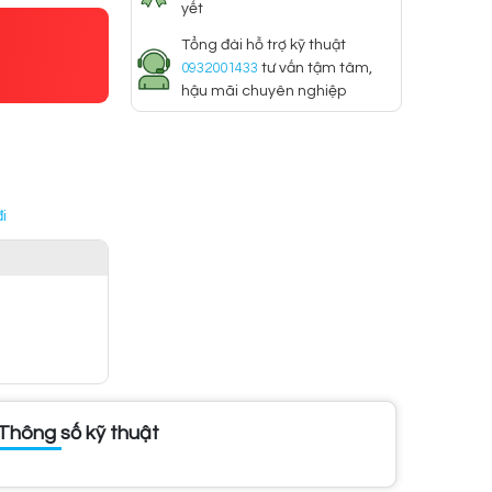
yết
Tổng đài hỗ trợ kỹ thuật
0932001433
tư vấn tậm tâm,
hậu mãi chuyên nghiệp
i
Thông số kỹ thuật