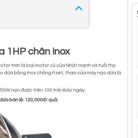
a 1HP chân inox
tor trơn là loại motor cũ của Nhật mạnh và tuổi thọ
 dừa bằng inox chống rỉ sét, thao của máy nạo dừa là
50W nạo được trên 100 trái dừa/ ngày.
dừa bán lẻ: 120,000đ/ quả.