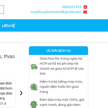
0932001433
maythucphamxanh@gmail.com
LIÊN HỆ
ƯU ĐÃI DỊCH VỤ
x, thao
Giao hỏa tốc trong ngày tại
HCM và hỗ trợ phí ship tới
chành xe giao từ HCM đi các
tỉnh
Kiểm tra kỹ lưỡng máy móc,
nạo dừa
Máy bào sợi 4mm,
Máy bào
nguồn điện trước khi giao
 dài 5cm
Máy bóc tỏi mini
máy thái sợi đu đủ,
›
nghiệp b
hàng
nạo dừa
bằng điện
cà rốt, khoai tây,
th
4 ly
2.000.000 đ
sắn
Đảm bảo máy mới 100%, giá
5.500
00 đ
4.500.000 đ
cạnh tranh, đúng giá niêm