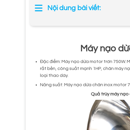
Nội dung bài viết:
Máy nạo dừ
Đặc điểm: Máy nạo dừa motor trơn 750W. Mo
rất bền, công suất mạnh 1HP, chân máy nạo
loại thao dày.
Năng suất: Máy nạo dừa chân inox motor 7
Quả trùy máy nạo 