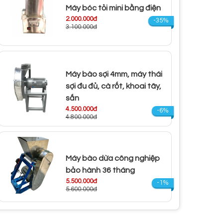
Máy bóc tỏi mini bằng điện
2.000.000đ
-35%
3.100.000đ
Máy bào sợi 4mm, máy thái
sợi đu đủ, cà rốt, khoai tây,
sắn
4.500.000đ
-6%
4.800.000đ
Máy bào dừa công nghiệp
bảo hành 36 tháng
5.500.000đ
-1%
5.600.000đ