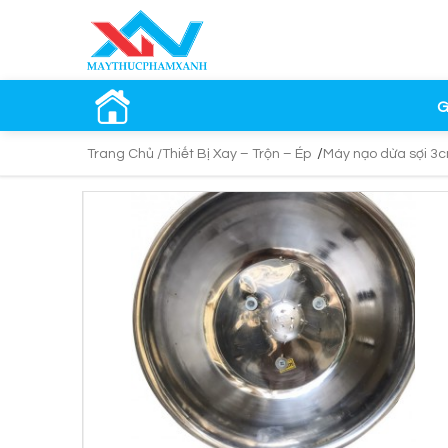
G
/
Trang Chủ /
Thiết Bị Xay – Trộn – Ép
Máy nạo dừa sợi 3c