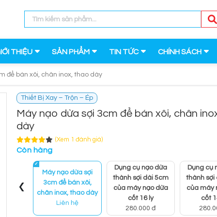
IỚI THIỆU
SẢN PHẨM
TIN TỨC
CHÍNH SÁCH
m để bán xôi, chân inox, thao dày
Thiết Bị Xay – Trộn – Ép
Máy nạo dừa sợi 3cm để bán xôi, chân ino
dày
(Xem 1 đánh giá)
Còn hàng
Dụng cụ nạo dừa
Dụng cụ 
Máy nạo dừa sợi
thành sợi dài 5cm
thành sợi
‹
3cm để bán xôi,
của máy nạo dừa
của máy 
chân inox, thao dày
cốt 16 ly
cốt 1
Liên hệ
280.000 đ
280.0