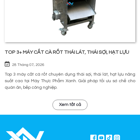
TOP 3+ MÁY CẮT CÀ RỐT THÁI LÁT, THÁI SỢI, HẠT LỰU
28 Tháng 07, 2026
Top 3 máy cắt cà rốt chuyên dụng thái sợi, thái lát, hạt lựu năng
suất cao tại Máy Thực Phẩm Xanh. Giải pháp tối ưu sơ chế cho
quán ăn, bếp công nghiệp.
Xem tất cả