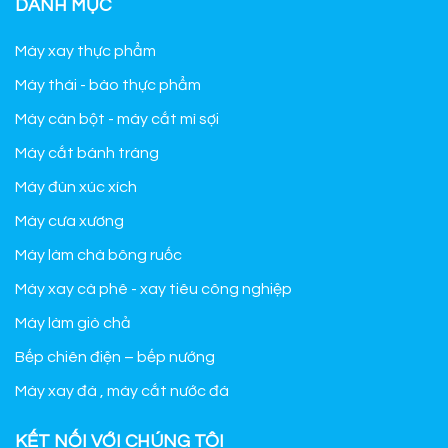
DANH MỤC
Máy xay thực phẩm
Máy thái - bào thực phẩm
Máy cán bột - máy cắt mì sợi
Máy cắt bánh tráng
Máy đùn xúc xích
Máy cưa xương
Máy làm chà bông ruốc
Máy xay cà phê - xay tiêu công nghiệp
Máy làm giò chả
Bếp chiên điện – bếp nướng
Máy xay đá , máy cắt nước đá
KẾT NỐI VỚI CHÚNG TÔI