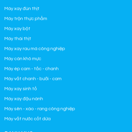
Máy xay đùn thịt
Máy trộn thực phẩm
Máy xay bột
Máy thái thịt
Máy xay rau má công nghiệp
Máy cán khô mực
Máy ép cam - tắc - chanh
Máy vắt chanh - bưởi - cam
Máy xay sinh tố
Máy xay đậu nành
Máy sên - xào - rang công nghiệp
Máy vắt nước cốt dừa