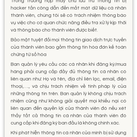
Trong trường hợp máy chủ lưu trữ thông tin bị
hacker tấn công dẫn đến mất mát dữ liệu cá nhân
thành viên, chúng tôi sẽ có trách nhiệm thông báo
vụ việc cho cơ quan chức năng điều tra xử lý kịp thời
và thông báo cho thành viên được biết.
Bảo mật tuyệt đối mọi thông tin giao dịch trực tuyến
của thành viên bao gồm thông tin hóa đơn kế toán
chứng từ số hóa
Ban quản lý yêu cầu các cá nhân khi đăng ký/mua
hàng phải cung cấp đầy đủ thông tin cá nhân có
liên quan như: Họ và tên, địa chỉ liên lạc, email, điện
thoại,…., và chịu trách nhiệm về tính pháp lý của
những thông tin trên. Ban quản lý không chịu trách
nhiệm cũng như không giải quyết mọi khiếu nại có
liên quan đến quyền lợi của thành viên đó nếu xét
thấy tất cả thông tin cá nhân của thành viên đó
cung cấp khi đăng ký ban đầu là không chính xác.
Khi phát hiện thông tin cá nhân của mình bị sử dụng