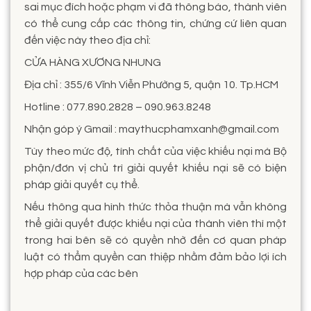
sai mục đích hoặc phạm vi đã thông báo, thành viên
có thể cung cấp các thông tin, chứng cứ liên quan
đến việc này theo địa chỉ:
CỬA HÀNG XƯƠNG NHUNG
Địa chỉ : 355/6 Vĩnh Viễn Phường 5, quận 10. Tp.HCM
Hotline : 077.890.2828 – 090.963.8248
Nhận góp ý Gmail : maythucphamxanh@gmail.com
Tùy theo mức độ, tính chất của việc khiếu nại mà Bộ
phận/đơn vị chủ trì giải quyết khiếu nại sẽ có biện
pháp giải quyết cụ thể.
Nếu thông qua hình thức thỏa thuận mà vẫn không
thể giải quyết được khiếu nại của thành viên thì một
trong hai bên sẽ có quyền nhờ đến cơ quan pháp
luật có thẩm quyền can thiệp nhằm đảm bảo lợi ích
hợp pháp của các bên