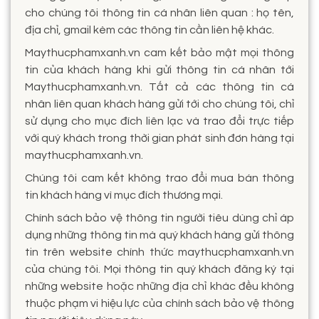
cho chúng tôi thông tin cá nhân liên quan : họ tên,
địa chỉ, gmail kèm các thông tin cần liên hệ khác.
Maythucphamxanh.vn cam kết bảo mật mọi thông
tin của khách hàng khi gửi thông tin cá nhân tới
Maythucphamxanh.vn. Tất cả các thông tin cá
nhân liên quan khách hàng gửi tới cho chúng tôi, chỉ
sử dụng cho mục đích liên lạc và trao đổi trực tiếp
với quý khách trong thời gian phát sinh đơn hàng tại
maythucphamxanh.vn.
Chúng tôi cam kết không trao đổi mua bán thông
tin khách hàng vì mục đích thương mại.
Chính sách bảo vệ thông tin người tiêu dùng chỉ áp
dụng những thông tin mà quý khách hàng gửi thông
tin trên website chính thức maythucphamxanh.vn
của chúng tôi. Mọi thông tin quý khách đăng ký tại
những website hoặc những địa chỉ khác đều không
thuộc phạm vi hiệu lực của chính sách bảo vệ thông