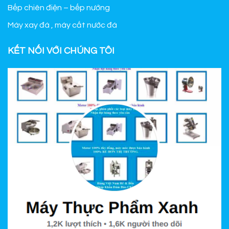
Bếp chiên điện – bếp nướng
Máy xay đá , máy cắt nước đá
KẾT NỐI VỚI CHÚNG TÔI