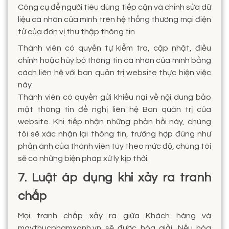
Công cụ để người tiêu dùng tiếp cận và chỉnh sửa dữ
liệu cá nhân của mình trên hệ thống thương mại điện
tử của đơn vị thu thập thông tin
Thành viên có quyền tự kiểm tra, cập nhật, điều
chỉnh hoặc hủy bỏ thông tin cá nhân của mình bằng
cách liên hệ với ban quản trị website thực hiện việc
này.
Thành viên có quyền gửi khiếu nại về nội dung bảo
mật thông tin đề nghị liên hệ Ban quản trị của
website. Khi tiếp nhận những phản hồi này, chúng
tôi sẽ xác nhận lại thông tin, trường hợp đúng như
phản ánh của thành viên tùy theo mức độ, chúng tôi
sẽ có những biện pháp xử lý kịp thời.
7. Luật áp dụng khi xảy ra tranh
chấp
Mọi tranh chấp xảy ra giữa Khách hàng và
maythucphamxanh.vn sẽ được hòa giải. Nếu hòa