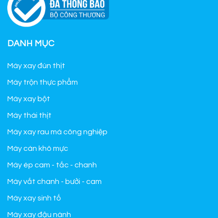
DANH MỤC
Máy xay đùn thịt
Máy trộn thực phẩm
Máy xay bột
Máy thái thịt
Máy xay rau má công nghiệp
Máy cán khô mực
Máy ép cam - tắc - chanh
Máy vắt chanh - bưởi - cam
Máy xay sinh tố
Máy xay đậu nành