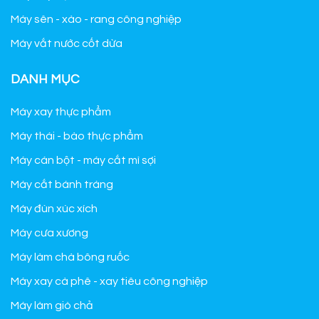
Máy sên - xào - rang công nghiệp
Máy vắt nước cốt dừa
DANH MỤC
Máy xay thực phẩm
Máy thái - bào thực phẩm
Máy cán bột - máy cắt mì sợi
Máy cắt bánh tráng
Máy đùn xúc xích
Máy cưa xương
Máy làm chà bông ruốc
Máy xay cà phê - xay tiêu công nghiệp
Máy làm giò chả