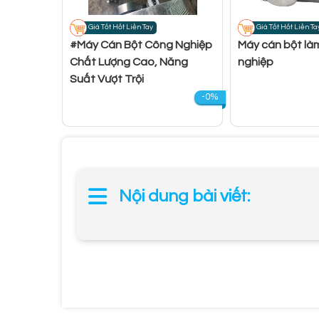
Giá Tốt Hốt Liền Tay
Giá Tốt Hốt Liền Ta
#Máy Cán Bột Công Nghiệp
Máy cán bột là
Chất Lượng Cao, Năng
nghiệp
Suất Vượt Trội
-0%
Nội dung bài viết: