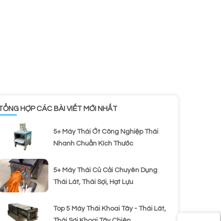
TỔNG HỢP CÁC BÀI VIẾT MỚI NHẤT
5+ Máy Thái Ớt Công Nghiệp Thái
Nhanh Chuẩn Kích Thước
5+ Máy Thái Củ Cải Chuyên Dụng
Thái Lát, Thái Sợi, Hạt Lựu
Top 5 Máy Thái Khoai Tây - Thái Lát,
Thái Sợi Khoai Tây Chiên