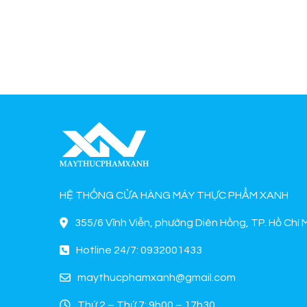
HỆ THỐNG CỬA HÀNG MÁY THỰC PHẨM XANH
355/6 Vĩnh Viễn, phường Diên Hồng, TP. Hồ Chí 
Hotline 24/7: 0932001433
maythucphamxanh@gmail.com
Thứ 2 – Thứ 7: 9h00 – 17h30