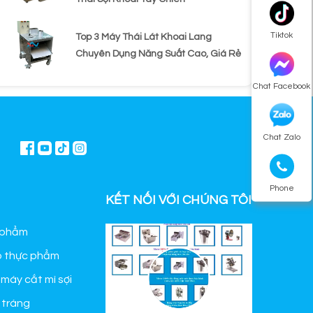
Tiktok
Top 3 Máy Thái Lát Khoai Lang
Chuyên Dụng Năng Suất Cao, Giá Rẻ
Chat Facebook
Chat Zalo
Phone
KẾT NỐI VỚI CHÚNG TÔI
 phẩm
o thực phẩm
 máy cắt mì sợi
 tráng