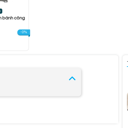
y
m bánh công
-0%