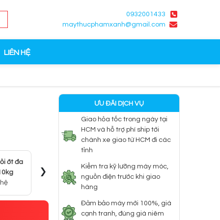
0932001433
maythucphamxanh@gmail.com
LIÊN HỆ
ƯU ĐÃI DỊCH VỤ
Giao hỏa tốc trong ngày tại
HCM và hỗ trợ phí ship tới
chành xe giao từ HCM đi các
tỉnh
ỏi ớt đa
Máy Xay Tỏi Ớt Đa
Máy xay 
›
Kiểm tra kỹ lưỡng máy móc,
Máy xay sả
10kg
Năng 35cm
năng
nguồn điện trước khi giao
Liên hệ
 hệ
4.000.000 đ
2.900
hàng
Đảm bảo máy mới 100%, giá
cạnh tranh, đúng giá niêm