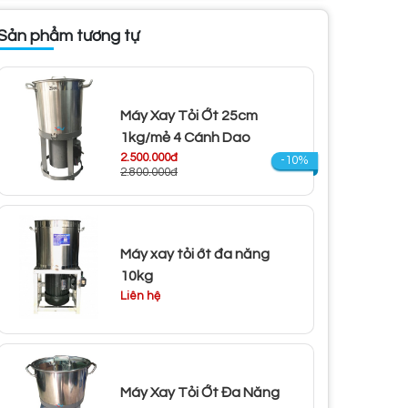
Sản phẩm tương tự
Máy Xay Tỏi Ớt 25cm
1kg/mẻ 4 Cánh Dao
2.500.000đ
-10%
2.800.000đ
Máy xay tỏi ớt đa năng
10kg
Liên hệ
Máy Xay Tỏi Ớt Đa Năng