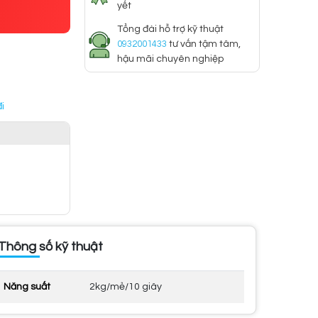
yết
Tổng đài hỗ trợ kỹ thuật
0932001433
tư vấn tậm tâm,
hậu mãi chuyên nghiệp
i
Thông số kỹ thuật
Năng suất
2kg/mẻ/10 giây