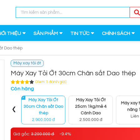
IỚI THIỆU
SẢN PHẨM
TIN TỨC
CHÍNH SÁCH
ắt Dao thép
Máy xay tỏi ớt
Máy Xay Tỏi Ớt 30cm Chân sắt Dao thép
(Xem 1 đánh giá)
Còn hàng
Máy Xay Tỏi Ớt
Máy Xay Tỏi Ớt
Máy xay t
‹
30cm Chân sắt Dao
25cm 1kg/mẻ 4
năng 
thép
Cánh Dao
Liên
2.900.000 đ
2.500.000 đ
Giá gốc:
3.200.000 đ
-9.4%