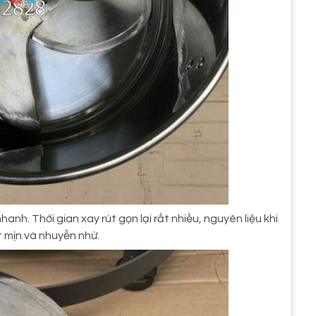
nh. Thời gian xay rút gọn lại rất nhiều, nguyên liệu khi
t mịn và nhuyễn nhừ.