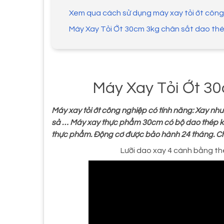
Xem qua cách sử dụng máy xay tỏi ớt côn
Máy Xay Tỏi Ớt 30cm 3kg chân sắt dao th
Máy Xay Tỏi Ớt 3
Máy xay tỏi ớt công nghiệp có tính năng: Xay nhuyễ
sả … Máy xay thực phẩm 30cm có bộ dao thép khô
thực phẩm. Động cơ được bảo hành 24 tháng. C
Lưỡi dao xay 4 cánh bằng th