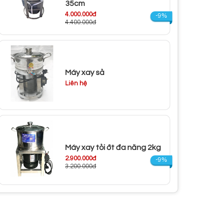
35cm
4.000.000đ
-9%
4.400.000đ
Máy xay sả
Liên hệ
Máy xay tỏi ớt đa năng 2kg
2.900.000đ
-9%
3.200.000đ