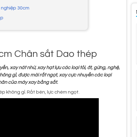
g nghiệp 30cm
ép
0cm Chân sắt Dao thép
n, xay nát nhừ, xay hạt lựu các loại tỏi, ớt, gừng, nghệ,
ng gỉ, được mài rất ngọt, xay cực nhuyễn các loại
hân của máy xay bằng sắt.
ép không gỉ. Rất bén, lực chém ngọt.