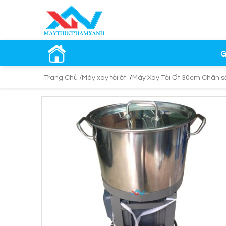
G
/
Trang Chủ /
Máy xay tỏi ớt
Máy Xay Tỏi Ớt 30cm Chân s