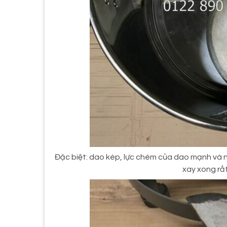
Đặc biệt: dao kép, lực chém của dao mạnh và nha
xay xong rấ