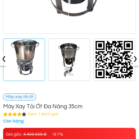
‹
›
Máy xay tỏi ớt
Máy Xay Tỏi Ớt Đa Năng 35cm
(Xem 1 đánh giá)
Còn hàng
Giá gốc:
4.400.000 đ
-9.1%