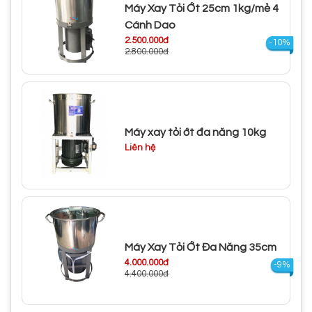
Máy Xay Tỏi Ớt 25cm 1kg/mẻ 4
Cánh Dao
2.500.000đ
-10%
2.800.000đ
Máy xay tỏi ớt đa năng 10kg
Liên hệ
Máy Xay Tỏi Ớt Đa Năng 35cm
4.000.000đ
-9%
4.400.000đ