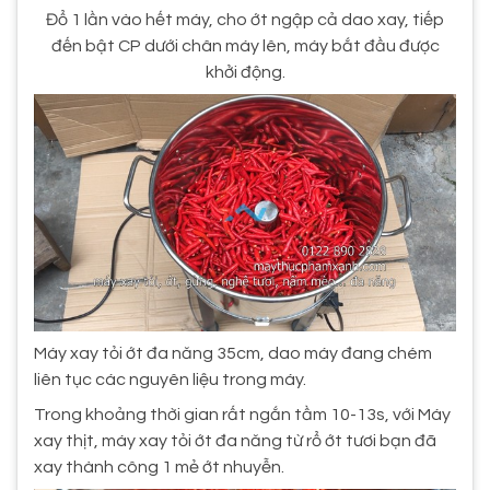
Đổ 1 lần vào hết máy, cho ớt ngập cả dao xay, tiếp
đến bật CP dưới chân máy lên, máy bắt đầu được
khởi động.
Máy xay tỏi ớt đa năng 35cm, dao máy đang chém
liên tục các nguyên liệu trong máy.
Trong khoảng thời gian rất ngắn tầm 10-13s, với Máy
xay thịt, máy xay tỏi ớt đa năng từ rổ ớt tươi bạn đã
xay thành công 1 mẻ ớt nhuyễn.