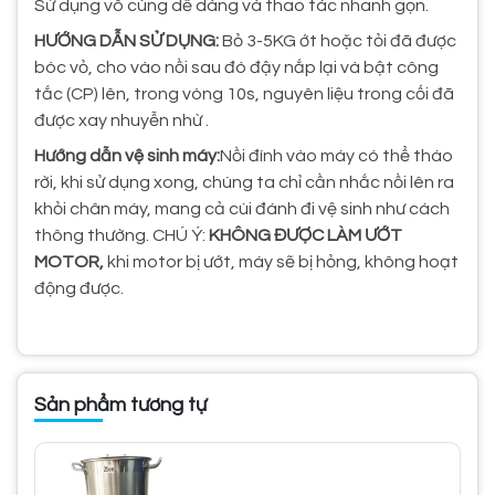
Sử dụng vô cùng dễ dàng và thao tác nhanh gọn.
HƯỚNG DẪN SỬ DỤNG:
Bỏ 3-5KG ớt hoặc tỏi đã được
bóc vỏ, cho vào nồi sau đó đậy nắp lại và bật công
tắc (CP) lên, trong vòng 10s, nguyên liệu trong cối đã
được xay nhuyễn nhừ .
Hướng dẫn vệ sinh máy:
Nồi đính vào máy có thể tháo
rời, khi sử dụng xong, chúng ta chỉ cần nhắc nồi lên ra
khỏi chân máy, mang cả cùi đánh đi vệ sinh như cách
thông thường. CHÚ Ý:
KHÔNG ĐƯỢC LÀM ƯỚT
MOTOR,
khi motor bị ướt, máy sẽ bị hỏng, không hoạt
động được.
Sản phẩm tương tự