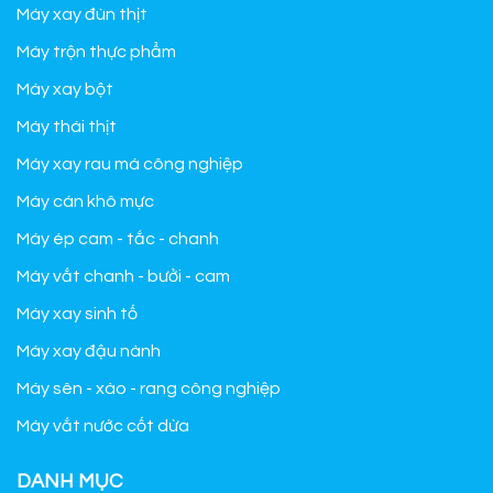
Máy xay đùn thịt
Máy trộn thực phẩm
Máy xay bột
Máy thái thịt
Máy xay rau má công nghiệp
Máy cán khô mực
Máy ép cam - tắc - chanh
Máy vắt chanh - bưởi - cam
Máy xay sinh tố
Máy xay đậu nành
Máy sên - xào - rang công nghiệp
Máy vắt nước cốt dừa
DANH MỤC