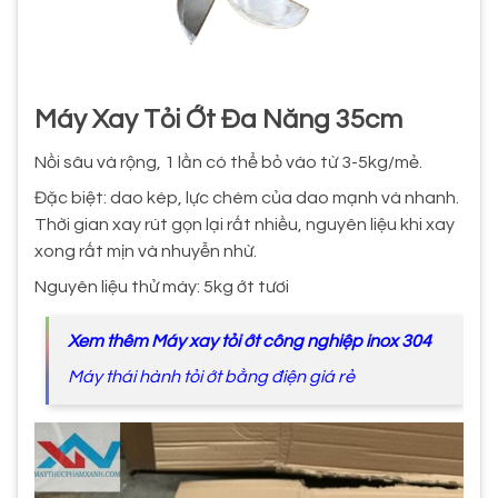
Máy Xay Tỏi Ớt Đa Năng 35cm
Nồi sâu và rộng, 1 lần có thể bỏ vào từ 3-5kg/mẻ.
Đặc biệt: dao kép, lực chém của dao mạnh và nhanh.
Thời gian xay rút gọn lại rất nhiều, nguyên liệu khi xay
xong rất mịn và nhuyễn nhừ.
Nguyên liệu thử máy: 5kg ớt tươi
Xem thêm Máy xay tỏi ớt công nghiệp inox 304
Máy thái hành tỏi ớt bằng điện giá rẻ