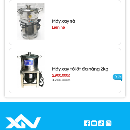
Máy xay sả
Liên hệ
Máy xay tỏi ớt đa năng 2kg
2.900.000đ
-9%
3.200.000đ