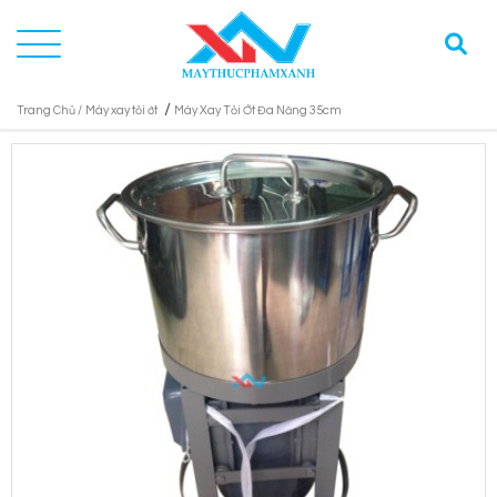
/
Trang Chủ /
Máy xay tỏi ớt
Máy Xay Tỏi Ớt Đa Năng 35cm