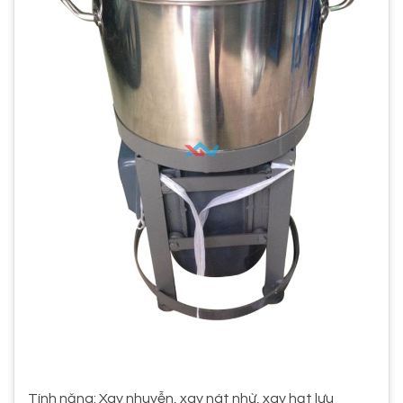
Tính năng: Xay nhuyễn, xay nát nhừ, xay hạt lựu