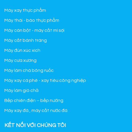
Máy xay thực phẩm
Máy thái - bào thực phẩm
Máy cán bột - máy cắt mì sợi
Máy cắt bánh tráng
Máy đùn xúc xích
Máy cưa xương
Máy làm chà bông ruốc
Máy xay cà phê - xay tiêu công nghiệp
Máy làm giò chả
Bếp chiên điện – bếp nướng
Máy xay đá , máy cắt nước đá
KẾT NỐI VỚI CHÚNG TÔI