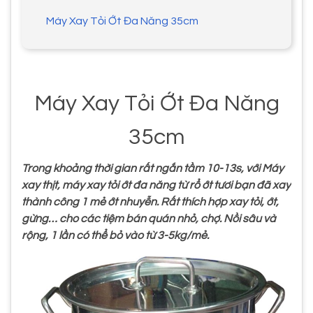
Máy Xay Tỏi Ớt Đa Năng 35cm
Máy Xay Tỏi Ớt Đa Năng
35cm
Trong khoảng thời gian rất ngắn tầm 10-13s, với Máy
xay thịt, máy xay tỏi ớt đa năng từ rổ ớt tươi bạn đã xay
thành công 1 mẻ ớt nhuyễn. Rất thích hợp xay tỏi, ớt,
gừng… cho các tiệm bán quán nhỏ, chợ. Nồi sâu và
rộng, 1 lần có thể bỏ vào từ 3-5kg/mẻ.