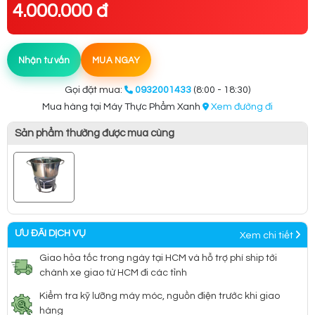
4.000.000 đ
Nhận tư vấn
MUA NGAY
Gọi đặt mua:
0932001433
(8:00 - 18:30)
Mua hàng tại Máy Thực Phẩm Xanh
Xem đường đi
Sản phẩm thường được mua cùng
ƯU ĐÃI DỊCH VỤ
Xem chi tiết
Giao hỏa tốc trong ngày tại HCM và hỗ trợ phí ship tới
chành xe giao từ HCM đi các tỉnh
Kiểm tra kỹ lưỡng máy móc, nguồn điện trước khi giao
hàng