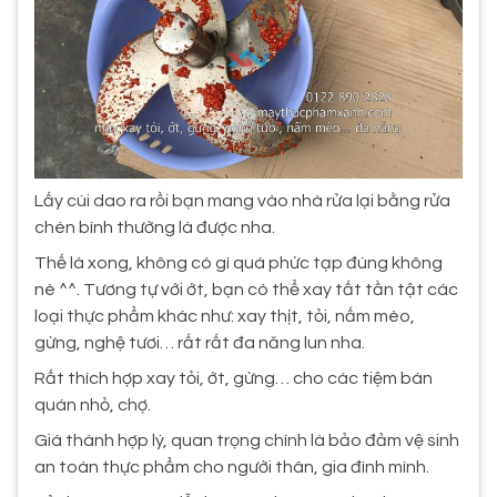
Lấy cùi dao ra rồi bạn mang vào nhà rửa lại bằng rửa
chén bình thường là được nha.
Thế là xong, không có gì quá phức tạp đúng không
nè ^^. Tương tự với ớt, bạn có thể xay tất tần tật các
loại thực phẩm khác như: xay thịt, tỏi, nấm mèo,
gừng, nghệ tươi… rất rất đa năng lun nha.
Rất thích hợp xay tỏi, ớt, gừng… cho các tiệm bán
quán nhỏ, chợ.
Giá thành hợp lý, quan trọng chính là bảo đảm vệ sinh
an toàn thực phẩm cho người thân, gia đình mình.