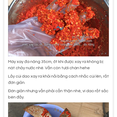
Máy xay đa năng 35cm, ớt khi được xay ra không bị
nát chảy nước nhé. Vẫn còn tươi chán hehe
Lấy cùi dao xay ra khỏi nồi bằng cách nhấc cùi lên, rất
đơn giản.
Đơn giản nhưng vẫn phải cẩn thận nhé, vì dao rất sắc
bén đấy.