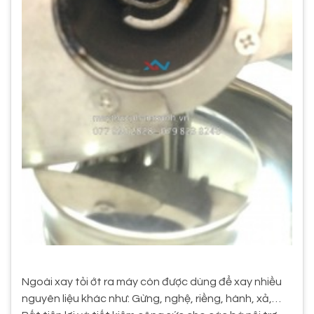
Ngoài xay tỏi ớt ra máy còn được dùng để xay nhiều
nguyên liệu khác như: Gừng, nghệ, riềng, hành, xả,…