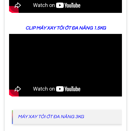
CLIP MÁY XAY TỎI ỚT ĐA NĂNG 1.5KG
MÁY XAY TỎI ỚT ĐA NĂNG 3KG