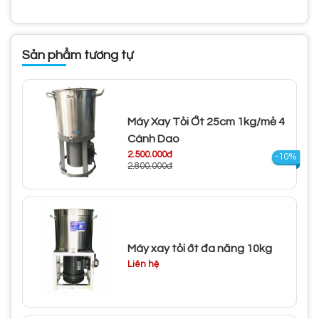
Sản phẩm tương tự
Máy Xay Tỏi Ớt 25cm 1kg/mẻ 4
Cánh Dao
2.500.000đ
-10%
2.800.000đ
Máy xay tỏi ớt đa năng 10kg
Liên hệ