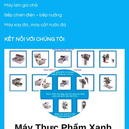
Máy làm giò chả
Bếp chiên điện – bếp nướng
Máy xay đá , máy cắt nước đá
KẾT NỐI VỚI CHÚNG TÔI