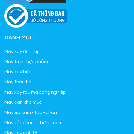
DANH MỤC
Máy xay đùn thịt
Máy trộn thực phẩm
Máy xay bột
Máy thái thịt
Máy xay rau má công nghiệp
Máy cán khô mực
Máy ép cam - tắc - chanh
Máy vắt chanh - bưởi - cam
Máy xay sinh tố