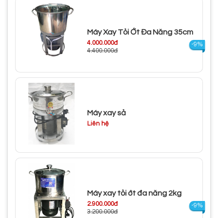
Máy Xay Tỏi Ớt Đa Năng 35cm
4.000.000đ
-9%
4.400.000đ
Máy xay sả
Liên hệ
Máy xay tỏi ớt đa năng 2kg
2.900.000đ
-9%
3.200.000đ