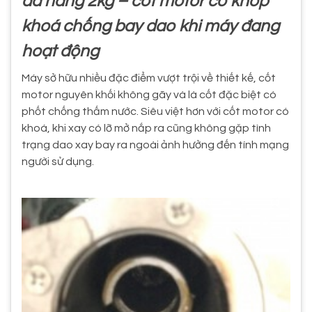
đa năng 2kg – cốt motor có khớp
khoá chống bay dao khi máy đang
hoạt động
Máy sở hữu nhiều đặc điểm vượt trội về thiết kế, cốt
motor nguyên khối không gãy và là cốt đặc biệt có
phốt chống thấm nước. Siêu việt hơn với cốt motor có
khoá, khi xay có lỡ mở nắp ra cũng không gặp tình
trạng dao xay bay ra ngoài ảnh hưởng đến tính mạng
người sử dụng.