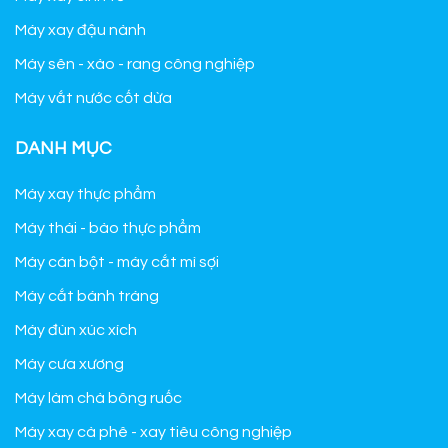
Máy xay đậu nành
Máy sên - xào - rang công nghiệp
Máy vắt nước cốt dừa
DANH MỤC
Máy xay thực phẩm
Máy thái - bào thực phẩm
Máy cán bột - máy cắt mì sợi
Máy cắt bánh tráng
Máy đùn xúc xích
Máy cưa xương
Máy làm chà bông ruốc
Máy xay cà phê - xay tiêu công nghiệp