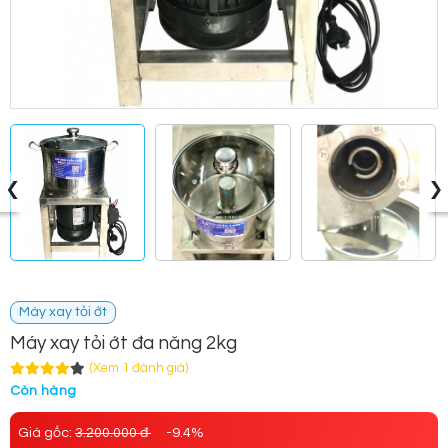
‹
›
Máy xay tỏi ớt
Máy xay tỏi ớt đa năng 2kg
(Xem 1 đánh giá)
Còn hàng
Giá gốc:
3.200.000 đ
-9.4%