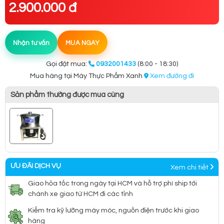
2.900.000 đ
Nhận tư vấn
MUA NGAY
Gọi đặt mua:
0932001433
(8:00 - 18:30)
Mua hàng tại Máy Thực Phẩm Xanh
Xem đường đi
Sản phẩm thường được mua cùng
ƯU ĐÃI DỊCH VỤ
Xem chi tiết
Giao hỏa tốc trong ngày tại HCM và hỗ trợ phí ship tới
chành xe giao từ HCM đi các tỉnh
Kiểm tra kỹ lưỡng máy móc, nguồn điện trước khi giao
hàng