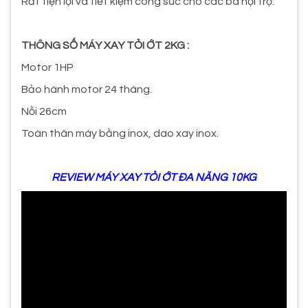
Rất tiện lợi và tiết kiệm công sức cho các bà nội trợ.
THÔNG SỐ MÁY XAY TỎI ỚT 2KG :
Motor 1HP
Bảo hành motor 24 tháng.
Nồi 26cm
Toàn thân máy bằng inox, dao xay inox.
REVIEW MÁY XAY TỎI ỚT ĐA NĂNG 10KG