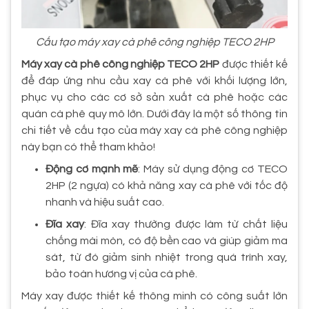
Cấu tạo máy xay cà phê công nghiệp TECO 2HP
Máy xay cà phê công nghiệp TECO 2HP
được thiết kế
để đáp ứng nhu cầu xay cà phê với khối lượng lớn,
phục vụ cho các cơ sở sản xuất cà phê hoặc các
quán cà phê quy mô lớn. Dưới đây là một số thông tin
chi tiết về cấu tạo của máy xay cà phê công nghiệp
này bạn có thể tham khảo!
Động cơ mạnh mẽ
: Máy sử dụng động cơ TECO
2HP (2 ngựa) có khả năng xay cà phê với tốc độ
nhanh và hiệu suất cao.
Đĩa xay
: Đĩa xay thường được làm từ chất liệu
chống mài mòn, có độ bền cao và giúp giảm ma
sát, từ đó giảm sinh nhiệt trong quá trình xay,
bảo toàn hương vị của cà phê.
Máy xay được thiết kế thông minh có công suất lớn