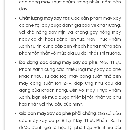
các dòng máy thực phẩm trong nhiều năm gần
đây.
Chất lượng máy xay tốt
: Các sản phẩm máy xay
cà phê tại đây được đánh giá cao về chất lượng,
với khả năng xay mịn và không gây hỏng máy
ngay cả khi hoạt động liên tục. Máy Thực Phẩm
Xanh tự tin cung cấp đến khách hàng những sản
phẩm tốt nhất với mức giá ưu đãi nhất thị trường.
Đa dạng các dòng máy xay cà phê
: Máy Thực
Phẩm Xanh cung cấp nhiều loại máy xay cà phê
khác nhau, từ các loại máy công suất nhỏ đến
máy công suất lớn 2HP, đáp ứng nhu cầu đa
dạng của khách hàng. Đến với Máy Thực Phẩm
Xanh, bạn sẽ mua được thiết bị tốt nhất và phù
hợp nhất với nhu cầu của mình.
Giá bán máy xay cà phê phải chăng
: Giá cả của
các máy xay cà phê tại Máy Thực Phẩm Xanh
được đánh giá là hợp lý, phù hợp với nhiều đối