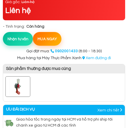
Giá gốc:
Liên hệ
Liên hệ
- Tình trạng:
Còn hàng
Nhận tư vấn
MUA NGAY
Gọi đặt mua:
0932001433
(8:00 - 18:30)
Mua hàng tại Máy Thực Phẩm Xanh
Xem đường đi
Sản phẩm thường được mua cùng
ƯU ĐÃI DỊCH VỤ
Xem chi tiết
Giao hỏa tốc trong ngày tại HCM và hỗ trợ phí ship tới
chành xe giao từ HCM đi các tỉnh