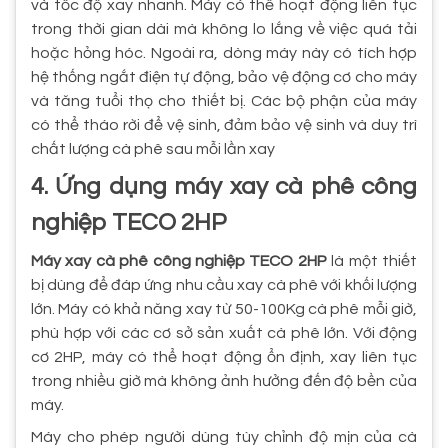
và tốc độ xay nhanh. Máy có thể hoạt động liên tục
trong thời gian dài mà không lo lắng về việc quá tải
hoặc hỏng hóc. Ngoài ra, dòng máy này có tích hợp
hệ thống ngắt điện tự động, bảo vệ động cơ cho máy
và tăng tuổi thọ cho thiết bị. Các bộ phận của máy
có thể tháo rời để vệ sinh, đảm bảo vệ sinh và duy trì
chất lượng cà phê sau mỗi lần xay
4. Ứng dụng máy xay cà phê công
nghiệp TECO 2HP
Máy xay cà phê công nghiệp TECO 2HP
là một thiết
bị dùng để đáp ứng nhu cầu xay cà phê với khối lượng
lớn. Máy có khả năng xay từ 50-100Kg cà phê mỗi giờ,
phù hợp với các cơ sở sản xuất cà phê lớn. Với động
cơ 2HP, máy có thể hoạt động ổn định, xay liên tục
trong nhiều giờ mà không ảnh hưởng đến độ bền của
máy.
Máy cho phép người dùng tùy chỉnh độ mịn của cà