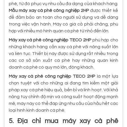
phê, từ đó phục vụ nhu cầu đa dạng của khách hàng.
Mẫu máy xay cà phê công nghiệp 2HP
được thiết kế
để đảm bảo an toàn cho người sử dụng và dễ dàng
trong việc vận hành. Máy có giá cả phải chăng, phù
hợp với nhiều mô hình quán cà phê từ nhỏ đến lớn.
Máy xay cà phê công nghiệp TECO 2HP
phù hợp cho
những khách hàng cần xay cà phê với năng suất lớn
và liên tục. Thiết bị này được sử dụng rất nhiều trong
các cơ sở sản xuất cà phê hay những quán kinh
doanh cà phê có quy mô lớn, đông khách.
Máy xay cà phê công nghiệp TECO 2HP
là một lựa
chọn tuyệt vời cho những ai đang tìm kiếm một giải
pháp xay cà phê hiệu quả, bền bỉ và linh hoạt. Với khả
năng tùy chỉnh độ mịn và công suất hoạt động mạnh
mẽ, máy này có thể đáp ứng nhu cầu của hầu hết các
loại hình kinh doanh cà phê.
5. Địa chỉ mua máy xay cà phê