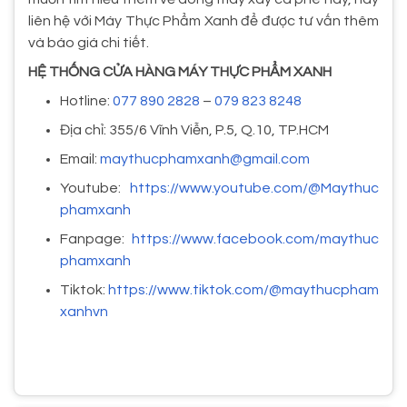
liên hệ với Máy Thực Phẩm Xanh để được tư vấn thêm
và báo giá chi tiết.
HỆ THỐNG CỬA HÀNG MÁY THỰC PHẨM XANH
Hotline:
077 890 2828
–
079 823 8248
Địa chỉ: 355/6 Vĩnh Viễn, P.5, Q.10, TP.HCM
Email:
maythucphamxanh@gmail.com
Youtube:
https://www.youtube.com/@Maythuc
phamxanh
Fanpage:
https://www.facebook.com/maythuc
phamxanh
Tiktok:
https://www.tiktok.com/@maythucpham
xanhvn