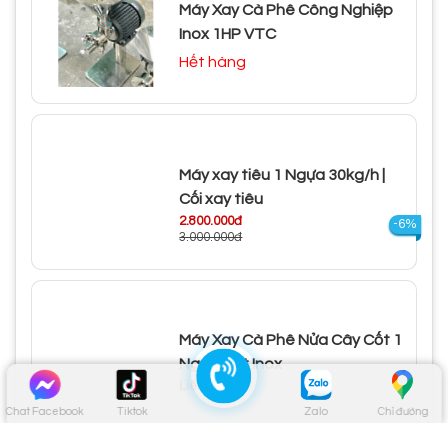
Máy Xay Cà Phê Công Nghiệp
Inox 1HP VTC
Hết hàng
Máy xay tiêu 1 Ngựa 30kg/h |
Cối xay tiêu
2.800.000đ
-6%
3.000.000đ
Máy Xay Cà Phê Nửa Cây Cốt 1
Ngựa Cốt Inox
Liên hệ
Chat Facebook
Tiktok
Zalo
Chỉ đường