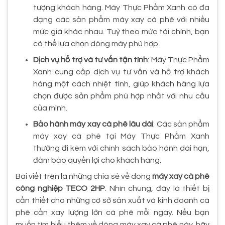
tượng khách hàng. Máy Thực Phẩm Xanh có đa
dạng các sản phẩm máy xay cà phê với nhiều
mức giá khác nhau. Tuỳ theo mức tài chính, bạn
có thể lựa chọn dòng máy phù hợp.
Dịch vụ hỗ trợ và tư vấn tận tình
: Máy Thực Phẩm
Xanh cung cấp dịch vụ tư vấn và hỗ trợ khách
hàng một cách nhiệt tình, giúp khách hàng lựa
chọn được sản phẩm phù hợp nhất với nhu cầu
của mình.
Bảo hành máy xay cà phê lâu dài
: Các sản phẩm
máy xay cà phê tại Máy Thực Phẩm Xanh
thường đi kèm với chính sách bảo hành dài hạn,
đảm bảo quyền lợi cho khách hàng.
Bài viết trên là những chia sẻ về dòng
máy xay cà phê
công nghiệp TECO 2HP
. Nhìn chung, đây là thiết bị
cần thiết cho những cơ sở sản xuất và kinh doanh cà
phê cần xay lượng lớn cà phê mỗi ngày. Nếu bạn
muốn tìm hiểu thêm về dòng máy xay cà phê này, hãy