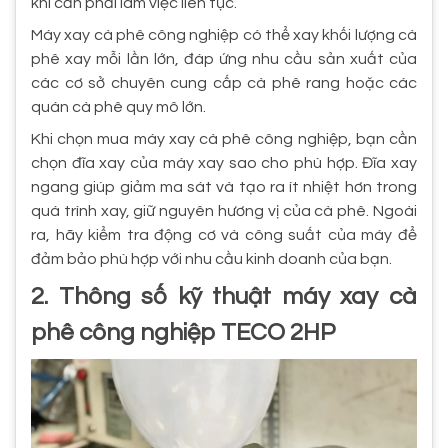
khi cần phải làm việc liên tục.
Máy xay cà phê công nghiệp có thể xay khối lượng cà
phê xay mỗi lần lớn, đáp ứng nhu cầu sản xuất của
các cơ sở chuyên cung cấp cà phê rang hoặc các
quán cà phê quy mô lớn.
Khi chọn mua máy xay cà phê công nghiệp, bạn cần
chọn đĩa xay của máy xay sao cho phù hợp. Đĩa xay
ngang giúp giảm ma sát và tạo ra ít nhiệt hơn trong
quá trình xay, giữ nguyên hương vị của cà phê. Ngoài
ra, hãy kiểm tra động cơ và công suất của máy để
đảm bảo phù hợp với nhu cầu kinh doanh của bạn.
2. Thông số kỹ thuật máy xay cà
phê công nghiệp TECO 2HP