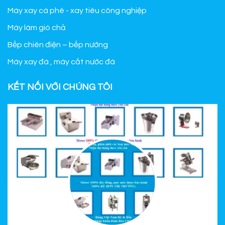
Máy xay cà phê - xay tiêu công nghiệp
Máy làm giò chả
Bếp chiên điện – bếp nướng
Máy xay đá , máy cắt nước đá
KẾT NỐI VỚI CHÚNG TÔI