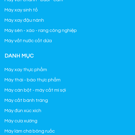
Máy xay sinh tố
Máy xay đậu nành
Máy sên - xào - rang công nghiệp
Máy vắt nước cốt dừa
DANH MỤC
Máy xay thực phẩm
Máy thái - bào thực phẩm
Máy cán bột - máy cắt mì sợi
Máy cắt bánh tráng
Máy đùn xúc xích
Máy cưa xương
Máy làm chà bông ruốc