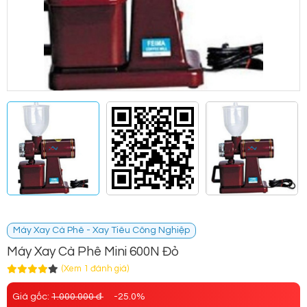
Máy Xay Cà Phê - Xay Tiêu Công Nghiệp
Máy Xay Cà Phê Mini 600N Đỏ
(Xem 1 đánh giá)
Giá gốc:
1.000.000 đ
-25.0%