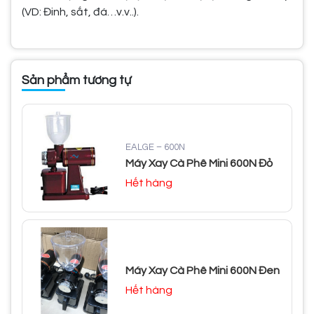
(VD: Đinh, sắt, đá…v.v..).
Sản phẩm tương tự
EALGE – 600N
Máy Xay Cà Phê Mini 600N Đỏ
Hết hàng
Máy Xay Cà Phê Mini 600N Đen
Hết hàng