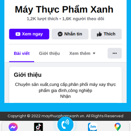
Copyright © 2022 maythucphamxanh.vn. All Rights Reserved