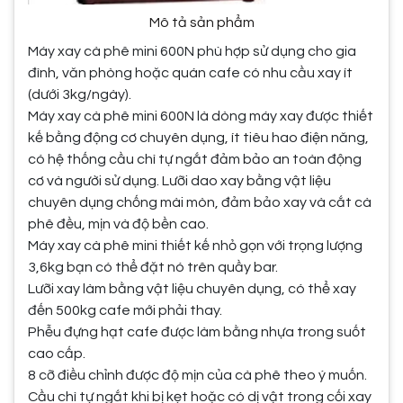
Mô tả sản phẩm
Máy xay cà phê mini 600N phù hợp sử dụng cho gia
đình, văn phòng hoặc quán cafe có nhu cầu xay ít
(dưới 3kg/ngày).
Máy xay cà phê mini 600N là dòng máy xay được thiết
kế bằng động cơ chuyên dụng, ít tiêu hao điện năng,
có hệ thống cầu chì tự ngắt đảm bảo an toàn động
cơ và người sử dụng. Lưỡi dao xay bằng vật liệu
chuyên dụng chống mài mòn, đảm bảo xay và cắt cà
phê đều, mịn và độ bền cao.
Máy xay cà phê mini thiết kế nhỏ gọn với trọng lượng
3,6kg bạn có thể đặt nó trên quầy bar.
Lưỡi xay làm bằng vật liệu chuyên dụng, có thể xay
đến 500kg cafe mới phải thay.
Phễu đựng hạt cafe được làm bằng nhựa trong suốt
cao cấp.
8 cỡ điều chỉnh được độ mịn của cà phê theo ý muốn.
Cầu chì tự ngắt khi bị kẹt hoặc có dị vật trong cối xay