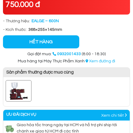
750.000 đ
- Thương hiệu:
EALGE – 600N
- Kích thước:
368×255×145mm
HẾT HÀNG
Gọi đặt mua:
0932001433
(8:00 - 18:30)
Mua hàng tại Máy Thực Phẩm Xanh
Xem đường đi
Sản phẩm thường được mua cùng
ƯU ĐÃI DỊCH VỤ
Xem chi tiết
Giao hỏa tốc trong ngày tại HCM và hỗ trợ phí ship tới
chành xe giao từ HCM đi các tỉnh