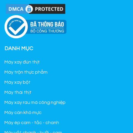
DANH MỤC
Máy xay đùn thịt
Máy trộn thực phẩm
Máy xay bột
Máy thái thịt
Máy xay rau má công nghiệp
Máy cán khô mực
Máy ép cam - tắc - chanh
Máy vắt chanh - bưởi - cam