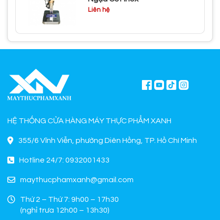
Liên hệ
HỆ THỐNG CỬA HÀNG MÁY THỰC PHẨM XANH
355/6 Vĩnh Viễn, phường Diên Hồng, TP. Hồ Chí Minh
Hotline 24/7: 0932001433
maythucphamxanh@gmail.com
Thứ 2 – Thứ 7: 9h00 – 17h30
(nghỉ trưa 12h00 – 13h30)