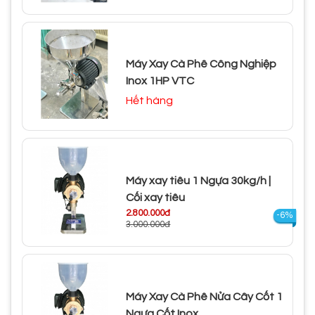
Máy Xay Cà Phê Công Nghiệp
Inox 1HP VTC
Hết hàng
Máy xay tiêu 1 Ngựa 30kg/h |
Cối xay tiêu
2.800.000đ
-6%
3.000.000đ
Máy Xay Cà Phê Nửa Cây Cốt 1
Ngựa Cốt Inox