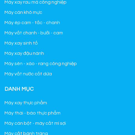
Máy xay rau má công nghiệp
Máy cán khô mực
Máy ép cam - tắc - chanh
Máy vắt chanh - bưởi - cam
Máy xay sinh tố
Máy xay đậu nành
Máy sên - xào - rang công nghiệp
Máy vắt nước cốt dừa
DANH MỤC
Máy xay thực phẩm
Máy thái - bào thực phẩm
Máy cán bột - máy cắt mì sợi
Máy cắt bánh tráng