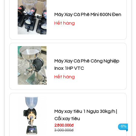
Máy Xay Cà Phê Mini 600N Đen
Hết hàng
Máy Xay Cà Phê Công Nghiệp
Inox 1HP VTC
Hết hàng
Máy xay tiêu 1 Ngựa 30kg/h |
Cối xay tiêu
2.800.000đ
-6%
3.000.000đ