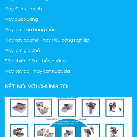
Máy đùn xúc xích
Máy cưa xương
Máy làm chà bông ruốc
Máy xay cà phê - xay tiêu công nghiệp
Máy làm giò chả
Bếp chiên điện – bếp nướng
Máy xay đá , máy cắt nước đá
KẾT NỐI VỚI CHÚNG TÔI