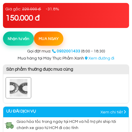
Giá gốc:
220.000 đ
-31.8%
150.000 đ
Nhận tư vấn
MUA NGAY
Gọi đặt mua:
0932001433
(8:00 - 18:30)
Mua hàng tại Máy Thực Phẩm Xanh
Xem đường đi
Sản phẩm thường được mua cùng
ƯU ĐÃI DỊCH VỤ
Xem chi tiết
Giao hỏa tốc trong ngày tại HCM và hỗ trợ phí ship tới
chành xe giao từ HCM đi các tỉnh