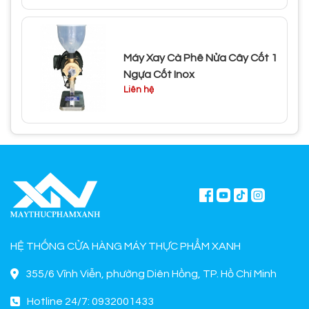
Máy Xay Cà Phê Nửa Cây Cốt 1
Ngựa Cốt Inox
Liên hệ
HỆ THỐNG CỬA HÀNG MÁY THỰC PHẨM XANH
355/6 Vĩnh Viễn, phường Diên Hồng, TP. Hồ Chí Minh
Hotline 24/7: 0932001433