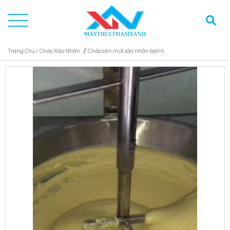
/
Trang Chủ /
Chảo Xào Nhân
Chảo sên mứt xào nhân bánh