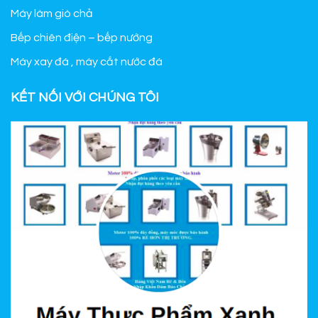
Máy làm giò chả
Bếp chiên điện – bếp nướng
Máy xay đá , máy cắt nước đá
KẾT NỐI VỚI CHÚNG TÔI