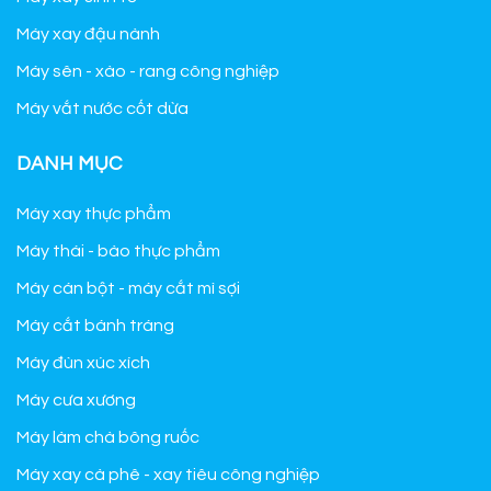
Máy xay đậu nành
Máy sên - xào - rang công nghiệp
Máy vắt nước cốt dừa
DANH MỤC
Máy xay thực phẩm
Máy thái - bào thực phẩm
Máy cán bột - máy cắt mì sợi
Máy cắt bánh tráng
Máy đùn xúc xích
Máy cưa xương
Máy làm chà bông ruốc
Máy xay cà phê - xay tiêu công nghiệp