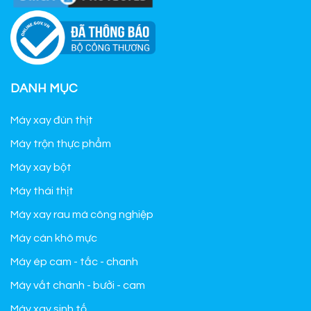
DANH MỤC
Máy xay đùn thịt
Máy trộn thực phẩm
Máy xay bột
Máy thái thịt
Máy xay rau má công nghiệp
Máy cán khô mực
Máy ép cam - tắc - chanh
Máy vắt chanh - bưởi - cam
Máy xay sinh tố