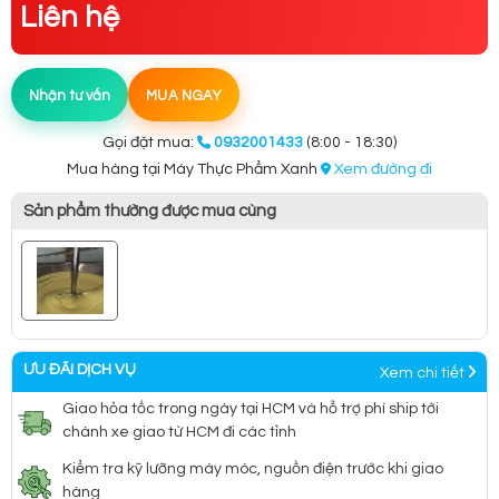
Liên hệ
Nhận tư vấn
MUA NGAY
Gọi đặt mua:
0932001433
(8:00 - 18:30)
Mua hàng tại Máy Thực Phẩm Xanh
Xem đường đi
Sản phẩm thường được mua cùng
ƯU ĐÃI DỊCH VỤ
Xem chi tiết
Giao hỏa tốc trong ngày tại HCM và hỗ trợ phí ship tới
chành xe giao từ HCM đi các tỉnh
Kiểm tra kỹ lưỡng máy móc, nguồn điện trước khi giao
hàng