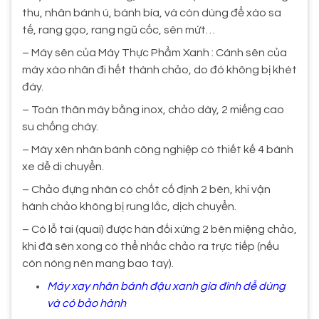
thu, nhân bánh ú, bánh bía, và còn dùng để xào sa
tế, rang gạo, rang ngũ cốc, sên mứt…
– Máy sên của Máy Thực Phẩm Xanh : Cánh sên của
máy xào nhân đi hết thành chảo, do đó không bị khét
đáy.
– Toàn thân máy bằng inox, chảo dày, 2 miếng cao
su chống cháy.
– Máy xên nhân bánh công nghiệp có thiết kế 4 bánh
xe dễ di chuyển.
– Chảo đựng nhân có chốt cố định 2 bên, khi vận
hành chảo không bị rung lắc, dịch chuyển.
– Có lỗ tai (quai) được hàn đối xứng 2 bên miệng chảo,
khi đã sên xong có thể nhấc chảo ra trực tiếp (nếu
còn nóng nên mang bao tay).
Máy xay nhân bánh đậu xanh gia đình dễ dùng
và có bảo hành