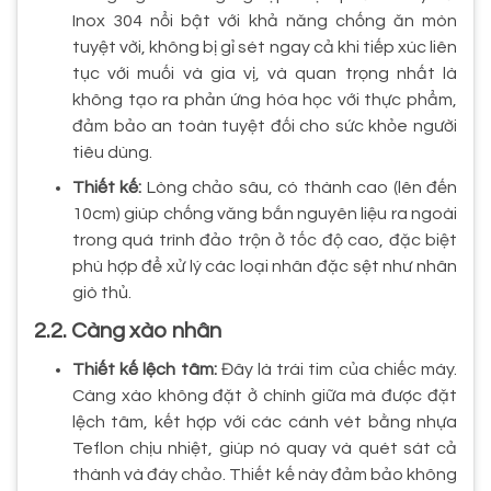
Inox 304 nổi bật với khả năng chống ăn mòn
tuyệt vời, không bị gỉ sét ngay cả khi tiếp xúc liên
tục với muối và gia vị, và quan trọng nhất là
không tạo ra phản ứng hóa học với thực phẩm,
đảm bảo an toàn tuyệt đối cho sức khỏe người
tiêu dùng.
Thiết kế:
Lòng chảo sâu, có thành cao (lên đến
10cm) giúp chống văng bắn nguyên liệu ra ngoài
trong quá trình đảo trộn ở tốc độ cao, đặc biệt
phù hợp để xử lý các loại nhân đặc sệt như nhân
giò thủ.
2.2. Càng xào nhân
Thiết kế lệch tâm:
Đây là trái tim của chiếc máy.
Càng xào không đặt ở chính giữa mà được đặt
lệch tâm, kết hợp với các cánh vét bằng nhựa
Teflon chịu nhiệt, giúp nó quay và quét sát cả
thành và đáy chảo. Thiết kế này đảm bảo không