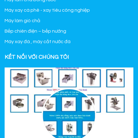
Máy xay cà phê - xay tiêu công nghiệp
Máy làm giò chả
Bếp chiên điện – bếp nướng
Máy xay đá , máy cắt nước đá
KẾT NỐI VỚI CHÚNG TÔI