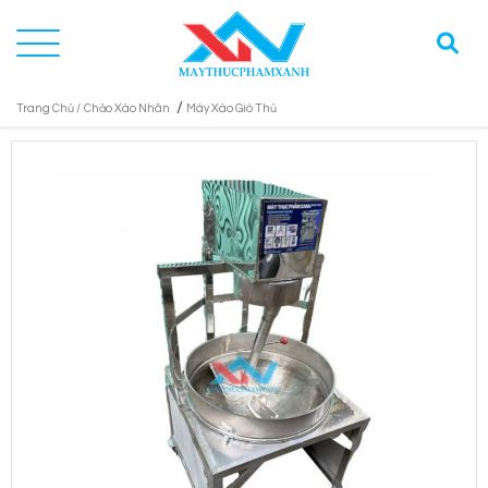
/
Trang Chủ /
Chảo Xào Nhân
Máy Xào Giò Thủ