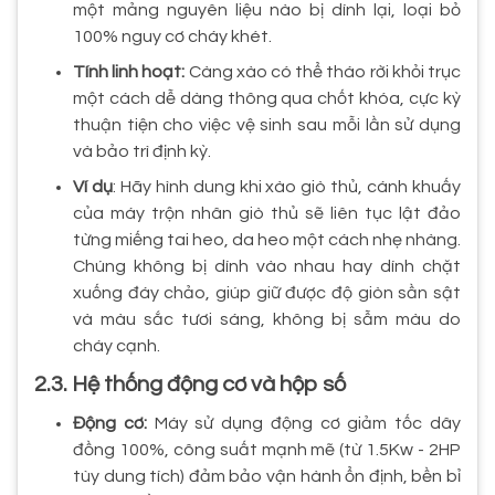
một mảng nguyên liệu nào bị dính lại, loại bỏ
100% nguy cơ cháy khét.
Tính linh hoạt:
Càng xào có thể tháo rời khỏi trục
một cách dễ dàng thông qua chốt khóa, cực kỳ
thuận tiện cho việc vệ sinh sau mỗi lần sử dụng
và bảo trì định kỳ.
Ví dụ
: Hãy hình dung khi xào giò thủ, cánh khuấy
của máy trộn nhân giò thủ sẽ liên tục lật đảo
từng miếng tai heo, da heo một cách nhẹ nhàng.
Chúng không bị dính vào nhau hay dính chặt
xuống đáy chảo, giúp giữ được độ giòn sần sật
và màu sắc tươi sáng, không bị sẫm màu do
cháy cạnh.
2.3. Hệ thống động cơ và hộp số
Động cơ:
Máy sử dụng động cơ giảm tốc dây
đồng 100%, công suất mạnh mẽ (từ 1.5Kw - 2HP
tùy dung tích) đảm bảo vận hành ổn định, bền bỉ