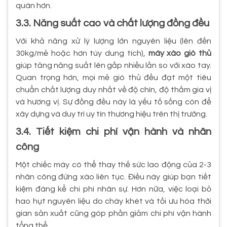
quán hơn.
3.3. Năng suất cao và chất lượng đồng đều
Với khả năng xử lý lượng lớn nguyên liệu (lên đến
30kg/mẻ hoặc hơn tùy dung tích),
máy xào giò thủ
giúp tăng năng suất lên gấp nhiều lần so với xào tay.
Quan trọng hơn, mọi mẻ giò thủ đều đạt một tiêu
chuẩn chất lượng duy nhất về độ chín, độ thấm gia vị
và hương vị. Sự đồng đều này là yếu tố sống còn để
xây dựng và duy trì uy tín thương hiệu trên thị trường.
3.4. Tiết kiệm chi phí vận hành và nhân
công
Một chiếc máy có thể thay thế sức lao động của 2-3
nhân công đứng xào liên tục. Điều này giúp bạn tiết
kiệm đáng kể chi phí nhân sự. Hơn nữa, việc loại bỏ
hao hụt nguyên liệu do cháy khét và tối ưu hóa thời
gian sản xuất cũng góp phần giảm chi phí vận hành
tổng thể.