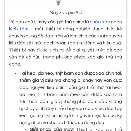
Máy xào giò thủ
Về bản chất,
máy xào giò thủ
chính là
chảo xào nhân
lệch tâm
– một thiết bị công nghiệp được thiết kế
chuyên dụng để đảo trộn và làm chín các loại nguyên
liệu đặc sệt một cách hoàn toàn tự động và hiệu quả.
Thiết bị này được sinh ra để giải quyết triệt để các
vấn đề cố hữu trong phương pháp xào giò thủ thủ
công.
Tai heo, da heo, thịt băm cần được xào chín tới,
thấm gia vị đều mà không bị cháy hay vón cục:
Các nguyên liệu chính của giò thủ như tai heo,
da heo, thịt băm, nấm mèo cần được xào chín
tới, thấm đẫm gia vị nhưng phải đảm bảo không
bị cháy dính đáy chảo hay vón cục. Việc đảo tay
liên tục một khối lượng lớn nguyên liệu là cực kỳ
nặng nhọc và khó đạt được sự đồng đều.
Giải pháp của máy:
Thiết bị xào giò thủ