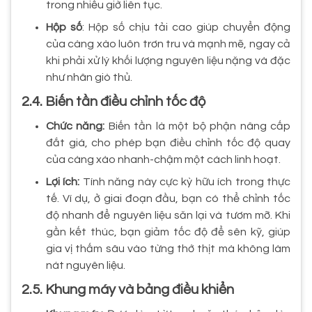
trong nhiều giờ liên tục.
Hộp số
: Hộp số chịu tải cao giúp chuyển động
của càng xào luôn trơn tru và mạnh mẽ, ngay cả
khi phải xử lý khối lượng nguyên liệu nặng và đặc
như nhân giò thủ.
2.4. Biến tần điều chỉnh tốc độ
Chức năng:
Biến tần là một bộ phận nâng cấp
đắt giá, cho phép bạn điều chỉnh tốc độ quay
của càng xào nhanh-chậm một cách linh hoạt.
Lợi ích:
Tính năng này cực kỳ hữu ích trong thực
tế. Ví dụ, ở giai đoạn đầu, bạn có thể chỉnh tốc
độ nhanh để nguyên liệu săn lại và tươm mỡ. Khi
gần kết thúc, bạn giảm tốc độ để sên kỹ, giúp
gia vị thấm sâu vào từng thớ thịt mà không làm
nát nguyên liệu.
2.5. Khung máy và bảng điều khiển