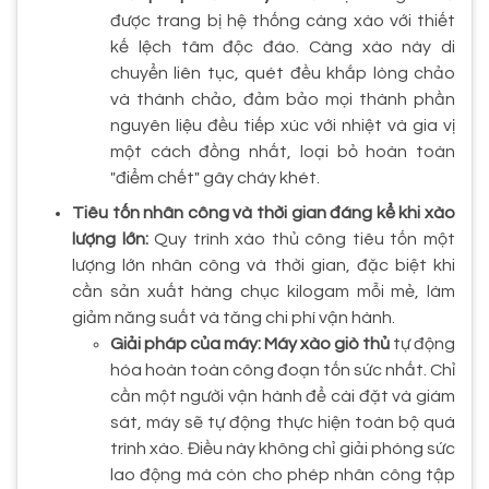
được trang bị hệ thống càng xào với thiết
kế lệch tâm độc đáo. Càng xào này di
chuyển liên tục, quét đều khắp lòng chảo
và thành chảo, đảm bảo mọi thành phần
nguyên liệu đều tiếp xúc với nhiệt và gia vị
một cách đồng nhất, loại bỏ hoàn toàn
"điểm chết" gây cháy khét.
Tiêu tốn nhân công và thời gian đáng kể khi xào
lượng lớn:
Quy trình xào thủ công tiêu tốn một
lượng lớn nhân công và thời gian, đặc biệt khi
cần sản xuất hàng chục kilogam mỗi mẻ, làm
giảm năng suất và tăng chi phí vận hành.
Giải pháp của máy:
Máy xào giò thủ
tự động
hóa hoàn toàn công đoạn tốn sức nhất. Chỉ
cần một người vận hành để cài đặt và giám
sát, máy sẽ tự động thực hiện toàn bộ quá
trình xào. Điều này không chỉ giải phóng sức
lao động mà còn cho phép nhân công tập