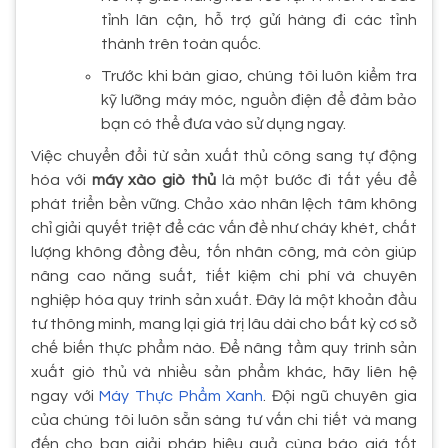
tỉnh lân cận, hỗ trợ gửi hàng đi các tỉnh
thành trên toàn quốc.
Trước khi bàn giao, chúng tôi luôn kiểm tra
kỹ lưỡng máy móc, nguồn điện để đảm bảo
bạn có thể đưa vào sử dụng ngay.
Việc chuyển đổi từ sản xuất thủ công sang tự động
hóa với
máy xào giò thủ
là một bước đi tất yếu để
phát triển bền vững. Chảo xào nhân lệch tâm không
chỉ giải quyết triệt để các vấn đề như cháy khét, chất
lượng không đồng đều, tốn nhân công, mà còn giúp
nâng cao năng suất, tiết kiệm chi phí và chuyên
nghiệp hóa quy trình sản xuất. Đây là một khoản đầu
tư thông minh, mang lại giá trị lâu dài cho bất kỳ cơ sở
chế biến thực phẩm nào. Để nâng tầm quy trình sản
xuất giò thủ và nhiều sản phẩm khác, hãy liên hệ
ngay với
Máy Thực Phẩm Xanh
. Đội ngũ chuyên gia
của chúng tôi luôn sẵn sàng tư vấn chi tiết và mang
đến cho bạn giải pháp hiệu quả cùng báo giá tốt