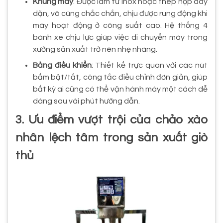
Khung máy
: Được làm từ Inox hoặc thép hộp dày
dặn, vô cùng chắc chắn, chịu được rung động khi
máy hoạt động ở công suất cao. Hệ thống 4
bánh xe chịu lực giúp việc di chuyển máy trong
xưởng sản xuất trở nên nhẹ nhàng.
Bảng điều khiển
: Thiết kế trực quan với các nút
bấm bật/tắt, công tắc điều chỉnh đơn giản, giúp
bất kỳ ai cũng có thể vận hành máy một cách dễ
dàng sau vài phút hướng dẫn.
3. Ưu điểm vượt trội của chảo xào
nhân lệch tâm trong sản xuất giò
thủ