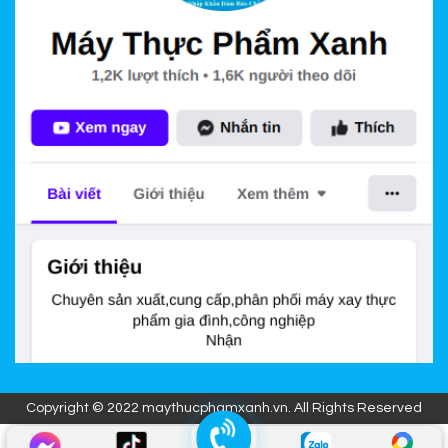
Copyright © 2022 maythucphamxanh.vn. All Rights Reserved