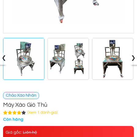
‹
›
Chảo Xào Nhân
Máy Xào Giò Thủ
(Xem 1 đánh giá)
Còn hàng
Giá gốc:
Liên hệ