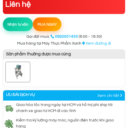
Liên hệ
Nhận tư vấn
MUA NGAY
Gọi đặt mua:
0932001433
(8:00 - 18:30)
Mua hàng tại Máy Thực Phẩm Xanh
Xem đường đi
Sản phẩm thường được mua cùng
ƯU ĐÃI DỊCH VỤ
Xem chi tiết
Giao hỏa tốc trong ngày tại HCM và hỗ trợ phí ship tới
chành xe giao từ HCM đi các tỉnh
Kiểm tra kỹ lưỡng máy móc, nguồn điện trước khi giao
hàng