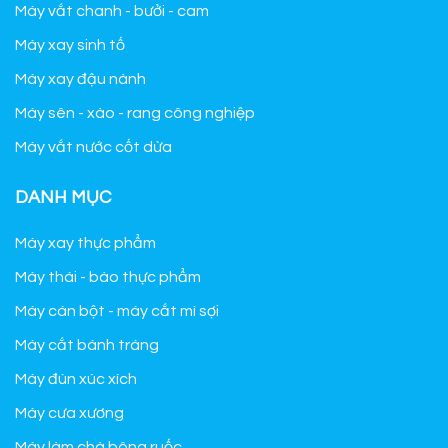
Máy vắt chanh - bưởi - cam
Máy xay sinh tố
Máy xay đậu nành
Máy sên - xào - rang công nghiệp
Máy vắt nước cốt dừa
DANH MỤC
Máy xay thực phẩm
Máy thái - bào thực phẩm
Máy cán bột - máy cắt mì sợi
Máy cắt bánh tráng
Máy đùn xúc xích
Máy cưa xương
Máy làm chà bông ruốc