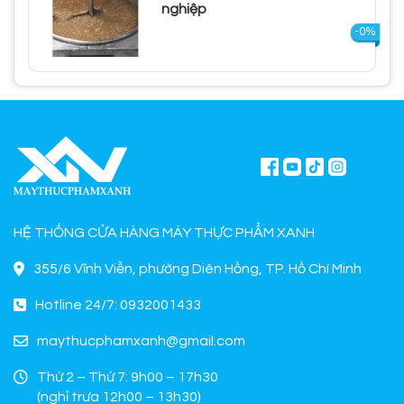
nghiệp
-0%
HỆ THỐNG CỬA HÀNG MÁY THỰC PHẨM XANH
355/6 Vĩnh Viễn, phường Diên Hồng, TP. Hồ Chí Minh
Hotline 24/7: 0932001433
maythucphamxanh@gmail.com
Thứ 2 – Thứ 7: 9h00 – 17h30
(nghỉ trưa 12h00 – 13h30)