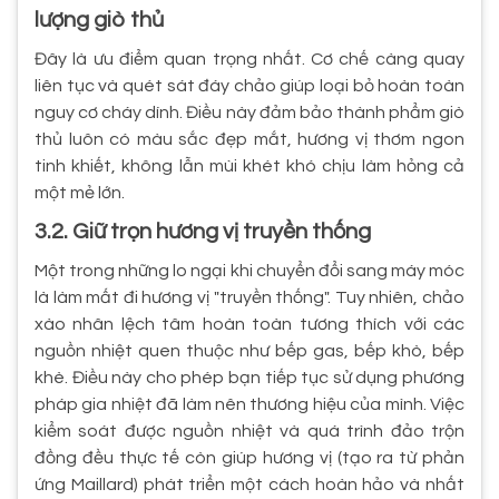
lượng giò thủ
Đây là ưu điểm quan trọng nhất. Cơ chế càng quay
liên tục và quét sát đáy chảo giúp loại bỏ hoàn toàn
nguy cơ cháy dính. Điều này đảm bảo thành phẩm giò
thủ luôn có màu sắc đẹp mắt, hương vị thơm ngon
tinh khiết, không lẫn mùi khét khó chịu làm hỏng cả
một mẻ lớn.
3.2. Giữ trọn hương vị truyền thống
Một trong những lo ngại khi chuyển đổi sang máy móc
là làm mất đi hương vị "truyền thống". Tuy nhiên, chảo
xào nhân lệch tâm hoàn toàn tương thích với các
nguồn nhiệt quen thuộc như bếp gas, bếp khò, bếp
khè. Điều này cho phép bạn tiếp tục sử dụng phương
pháp gia nhiệt đã làm nên thương hiệu của mình. Việc
kiểm soát được nguồn nhiệt và quá trình đảo trộn
đồng đều thực tế còn giúp hương vị (tạo ra từ phản
ứng Maillard) phát triển một cách hoàn hảo và nhất