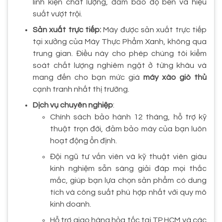
linh kiện chất lượng, đảm bảo độ bền và hiệu
suất vượt trội.
Sản xuất trực tiếp:
Máy được sản xuất trực tiếp
tại xưởng của Máy Thực Phẩm Xanh, không qua
trung gian. Điều này cho phép chúng tôi kiểm
soát chất lượng nghiêm ngặt ở từng khâu và
mang đến cho bạn mức giá
máy xào giò thủ
cạnh tranh nhất thị trường.
Dịch vụ chuyên nghiệp
:
Chính sách bảo hành 12 tháng, hỗ trợ kỹ
thuật trọn đời, đảm bảo máy của bạn luôn
hoạt động ổn định.
Đội ngũ tư vấn viên và kỹ thuật viên giàu
kinh nghiệm sẵn sàng giải đáp mọi thắc
mắc, giúp bạn lựa chọn sản phẩm có dung
tích và công suất phù hợp nhất với quy mô
kinh doanh.
Hỗ trợ giao hàng hỏa tốc tại TP.HCM và các