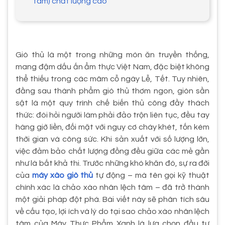
tâm) chất lượng cao
Giò thủ là một trong những món ăn truyền thống,
mang đậm dấu ấn ẩm thực Việt Nam, đặc biệt không
thể thiếu trong các mâm cỗ ngày Lễ, Tết. Tuy nhiên,
đằng sau thành phẩm giò thủ thơm ngon, giòn sần
sật là một quy trình chế biến thủ công đầy thách
thức: đòi hỏi người làm phải đảo trộn liên tục, đều tay
hàng giờ liền, đối mặt với nguy cơ cháy khét, tốn kém
thời gian và công sức. Khi sản xuất với số lượng lớn,
việc đảm bảo chất lượng đồng đều giữa các mẻ gần
như là bất khả thi. Trước những khó khăn đó, sự ra đời
của
máy xào giò thủ
tự động – mà tên gọi kỹ thuật
chính xác là chảo xào nhân lệch tâm – đã trở thành
một giải pháp đột phá. Bài viết này sẽ phân tích sâu
về cấu tạo, lợi ích và lý do tại sao chảo xào nhân lệch
tâm của Máy Thực Phẩm Xanh là lựa chọn đầu tư