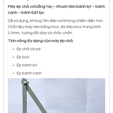
Máy ép chả cá bằng tay – Khuôn làm bánh lọt – bánh
canh – bánh bột lọc
Dễ sử dụng, không tốn điện và không chiếm diện tích.
Chất liệu máy làm bằng inox, độ dày inox trung bình
2.0mm, tương đối dày và chắc chắn.
Tính năng đa dạng của máy ép chả:
Ép chả cá sợi
Ép bún
Ép bánh lọt
Ép bánh canh