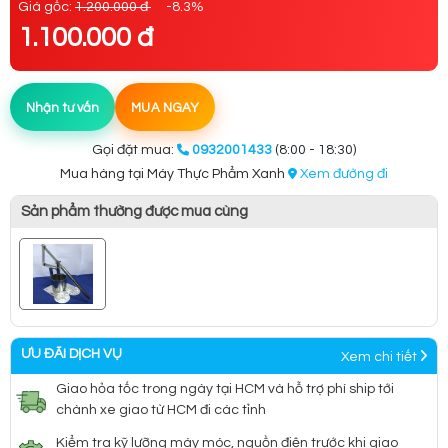
Giá gốc:
1.200.000 đ
-8.3%
1.100.000 đ
Nhận tư vấn
MUA NGAY
Gọi đặt mua:
0932001433
(8:00 - 18:30)
Mua hàng tại Máy Thực Phẩm Xanh
Xem đường đi
Sản phẩm thường được mua cùng
ƯU ĐÃI DỊCH VỤ
Xem chi tiết
Giao hỏa tốc trong ngày tại HCM và hỗ trợ phí ship tới
chành xe giao từ HCM đi các tỉnh
Kiểm tra kỹ lưỡng máy móc, nguồn điện trước khi giao