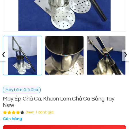
‹
›
Máy Làm Giò Chả
Máy Ép Chả Cá, Khuôn Làm Chả Cá Bằng Tay
New
(Xem 1 đánh giá)
Còn hàng