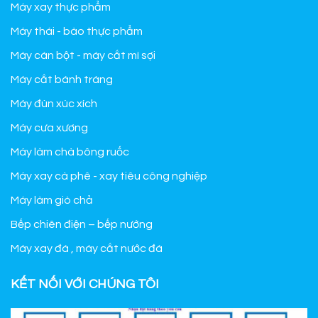
Máy xay thực phẩm
Máy thái - bào thực phẩm
Máy cán bột - máy cắt mì sợi
Máy cắt bánh tráng
Máy đùn xúc xích
Máy cưa xương
Máy làm chà bông ruốc
Máy xay cà phê - xay tiêu công nghiệp
Máy làm giò chả
Bếp chiên điện – bếp nướng
Máy xay đá , máy cắt nước đá
KẾT NỐI VỚI CHÚNG TÔI