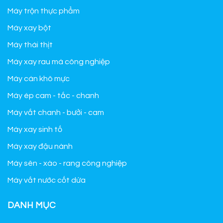
Máy trộn thực phẩm
Máy xay bột
Máy thái thịt
Máy xay rau má công nghiệp
Máy cán khô mực
Máy ép cam - tắc - chanh
Máy vắt chanh - bưởi - cam
Máy xay sinh tố
Máy xay đậu nành
Máy sên - xào - rang công nghiệp
Máy vắt nước cốt dừa
DANH MỤC