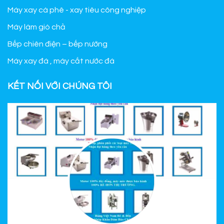
Máy xay cà phê - xay tiêu công nghiệp
Máy làm giò chả
Bếp chiên điện – bếp nướng
Máy xay đá , máy cắt nước đá
KẾT NỐI VỚI CHÚNG TÔI