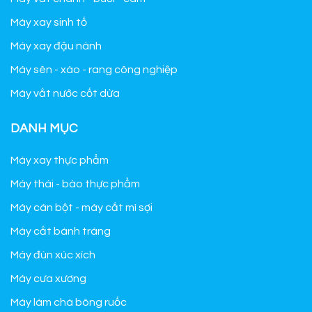
Máy xay sinh tố
Máy xay đậu nành
Máy sên - xào - rang công nghiệp
Máy vắt nước cốt dừa
DANH MỤC
Máy xay thực phẩm
Máy thái - bào thực phẩm
Máy cán bột - máy cắt mì sợi
Máy cắt bánh tráng
Máy đùn xúc xích
Máy cưa xương
Máy làm chà bông ruốc