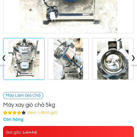
‹
›
Máy Làm Giò Chả
Máy xay giò chả 5kg
(Xem 1 đánh giá)
Còn hàng
Giá gốc:
Liên hệ