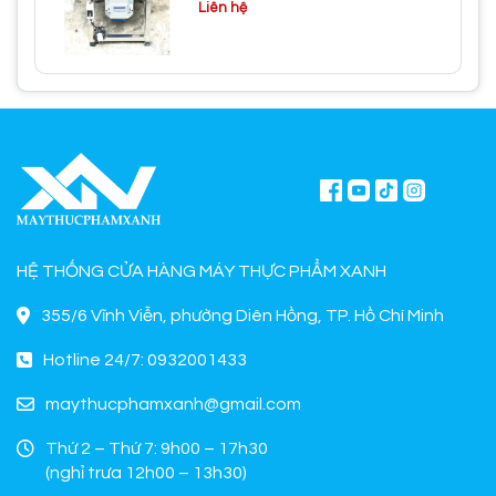
Liên hệ
HỆ THỐNG CỬA HÀNG MÁY THỰC PHẨM XANH
355/6 Vĩnh Viễn, phường Diên Hồng, TP. Hồ Chí Minh
Hotline 24/7: 0932001433
maythucphamxanh@gmail.com
Thứ 2 – Thứ 7: 9h00 – 17h30
(nghỉ trưa 12h00 – 13h30)