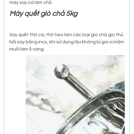
máy xay cá làm chả
Máy quết giò chả 5kg
Xay quết thịt cá, thịt heo làm các loại giò chả giò thủ.
Nồi xay bằng inox, khi sử dụng lâu không bị gia vị mắm
muối làm ố vàng.