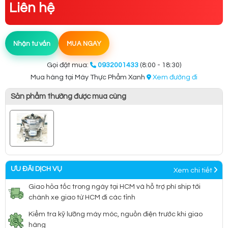
Liên hệ
Nhận tư vấn
MUA NGAY
Gọi đặt mua:
0932001433
(8:00 - 18:30)
Mua hàng tại Máy Thực Phẩm Xanh
Xem đường đi
Sản phẩm thường được mua cùng
ƯU ĐÃI DỊCH VỤ
Xem chi tiết
Giao hỏa tốc trong ngày tại HCM và hỗ trợ phí ship tới
chành xe giao từ HCM đi các tỉnh
Kiểm tra kỹ lưỡng máy móc, nguồn điện trước khi giao
hàng