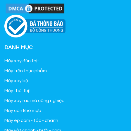
DANH MỤC
Máy xay đùn thịt
Máy trộn thực phẩm
Máy xay bột
Máy thái thịt
Máy xay rau má công nghiệp
Máy cán khô mực
Máy ép cam - tắc - chanh
Máy vắt chanh - bưởi - cam