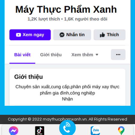
Copyright © 2022 maythucphamxanh.vn. All Rights Reserved