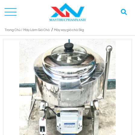
/
Trang Chủ /
Máy Làm Giò Chả
Máy xay giò chả 5kg