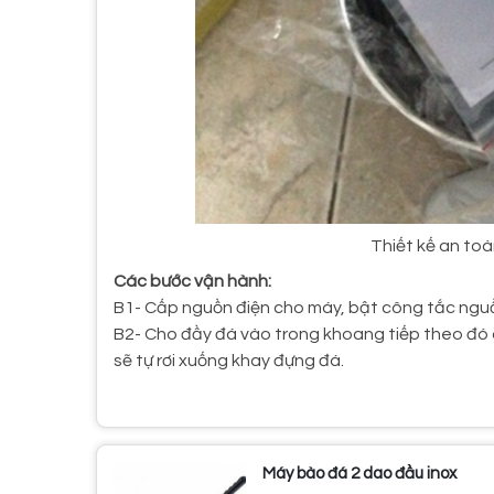
Thiết kế an to
Các bước vận hành:
B1- Cấp nguồn điện cho máy, bật công tắc ngu
B2- Cho đầy đá vào trong khoang tiếp theo đó 
sẽ tự rơi xuống khay đựng đá.
Máy bào đá 2 dao đầu inox