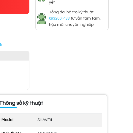
yết
Tổng đài hỗ trợ kỹ thuật
0932001433
tư vấn tậm tâm,
hậu mãi chuyên nghiệp
i
Thông số kỹ thuật
Model
SHAVEit