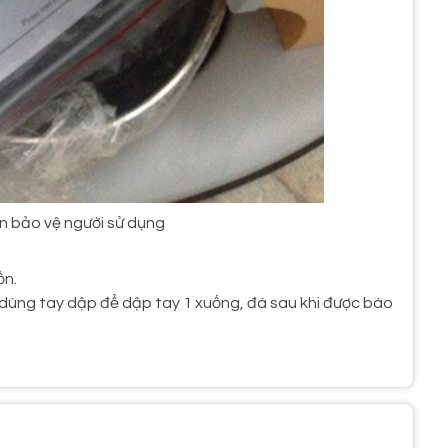
àn bảo vệ người sử dụng
ồn.
dùng tay dập để dập tay 1 xuống, đá sau khi được bào