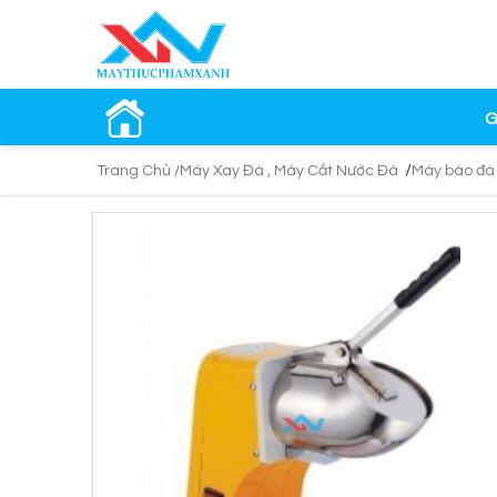
G
/
Trang Chủ /
Máy Xay Đá , Máy Cắt Nước Đá
Máy bào đá 