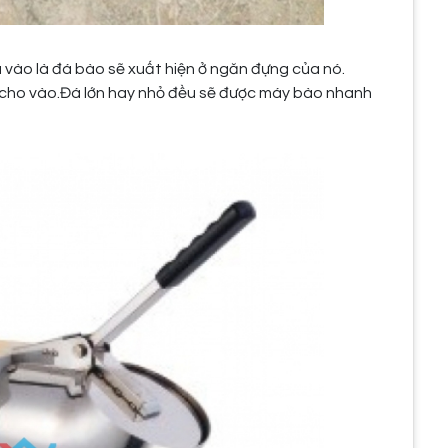
vào là đá bào sẽ xuất hiện ở ngăn đựng của nó.
 cho vào.Đá lớn hay nhỏ đều sẽ được máy bào nhanh