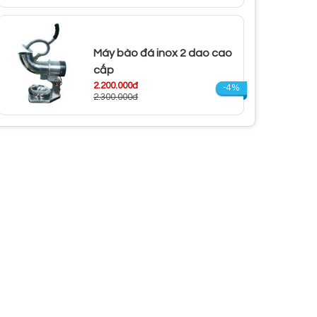
Máy bào đá inox 2 dao cao
cấp
2.200.000đ
-4%
2.300.000đ