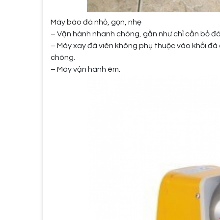
Máy bào đá nhỏ, gọn, nhẹ
– Vận hành nhanh chóng, gần như chỉ cần bỏ đá 
– Máy xay đá viên không phụ thuộc vào khối đá
chóng.
– Máy vận hành êm.