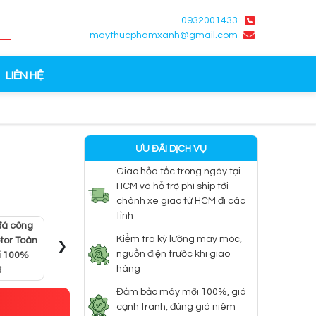
0932001433
maythucphamxanh@gmail.com
LIÊN HỆ
ƯU ĐÃI DỊCH VỤ
Giao hỏa tốc trong ngày tại
HCM và hỗ trợ phí ship tới
chành xe giao từ HCM đi các
tỉnh
đá công
Máy bào đá inox 2
›
Kiểm tra kỹ lưỡng máy móc,
tor Toàn
dao cao cấp
nguồn điện trước khi giao
i 100%
2.200.000 đ
hàng
đ
Đảm bảo máy mới 100%, giá
cạnh tranh, đúng giá niêm