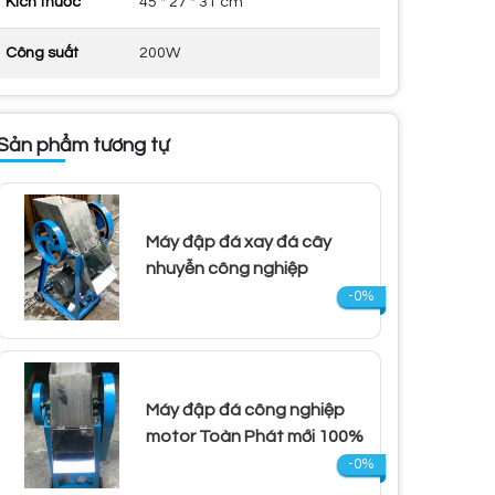
Kích thước
45 * 27 * 31 cm
Công suất
200W
Sản phẩm tương tự
Máy đập đá xay đá cây
nhuyễn công nghiệp
-0%
Máy đập đá công nghiệp
motor Toàn Phát mới 100%
-0%