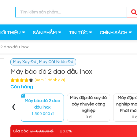
IỚI THIỆU
SẢN PHẨM
TIN TỨC
CHÍNH SÁCH
2 dao đầu inox
Máy Xay Đá , Máy Cắt Nước Đá
Máy bào đá 2 dao đầu inox
(Xem 1 đánh giá)
Còn hàng
Máy đập đá xay đá
Máy đập 
Máy bào đá 2 dao
‹
cây nhuyễn công
nghiệp mo
đầu inox
nghiệp
Phát mớ
1.500.000 đ
0 đ
0 
Giá gốc:
2.100.000 đ
-28.6%