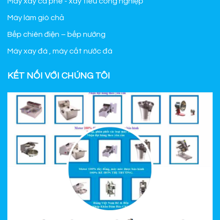
Máy xay cà phê - xay tiêu công nghiệp
Máy làm giò chả
Bếp chiên điện – bếp nướng
Máy xay đá , máy cắt nước đá
KẾT NỐI VỚI CHÚNG TÔI