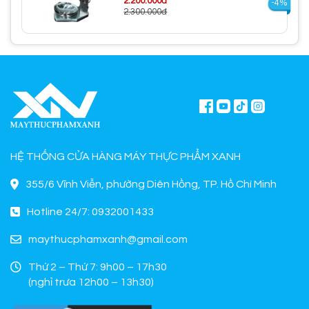
2.200.000đ
-4%
2.300.000đ
HỆ THỐNG CỬA HÀNG MÁY THỰC PHẨM XANH
355/6 Vĩnh Viễn, phường Diên Hồng, TP. Hồ Chí Minh
Hotline 24/7: 0932001433
maythucphamxanh@gmail.com
Thứ 2 – Thứ 7: 9h00 – 17h30
(nghỉ trưa 12h00 – 13h30)