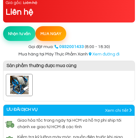
Giá gốc:
Liên hệ
Liên hệ
Nhận tư vấn
MUA NGAY
Gọi đặt mua:
0932001433
(8:00 - 18:30)
Mua hàng tại Máy Thực Phẩm Xanh
Xem đường đi
Sản phẩm thường được mua cùng
ƯU ĐÃI DỊCH VỤ
Xem chi tiết
Giao hỏa tốc trong ngày tại HCM và hỗ trợ phí ship tới
chành xe giao từ HCM đi các tỉnh
Kiểm tra kỹ lưỡng máy móc, nguồn điện trước khi giao