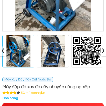
‹
›
Máy Xay Đá , Máy Cắt Nước Đá
Máy đập đá xay đá cây nhuyễn công nghiệp
(Xem 1 đánh giá)
Còn hàng