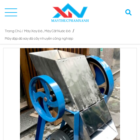
/
Trang Chủ /
Máy Xay Đá , Máy Cắt Nước Đá
Máy đập đá xay đá cây nhuyễn công nghiệp