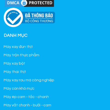
DANH MỤC
Máy xay đùn thịt
Máy trộn thực phẩm
Máy xay bột
Máy thái thịt
Máy xay rau má công nghiệp
Máy cán khô mực
Máy ép cam - tắc - chanh
Máy vắt chanh - bưởi - cam