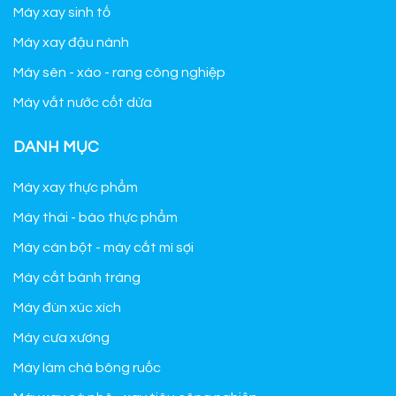
Máy xay sinh tố
Máy xay đậu nành
Máy sên - xào - rang công nghiệp
Máy vắt nước cốt dừa
DANH MỤC
Máy xay thực phẩm
Máy thái - bào thực phẩm
Máy cán bột - máy cắt mì sợi
Máy cắt bánh tráng
Máy đùn xúc xích
Máy cưa xương
Máy làm chà bông ruốc