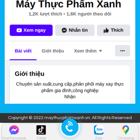
Copyright © 2022 maythucphamxanh.vn. All Rights Reserved
Chat Facebook
Tiktok
Zalo
Chỉ đường