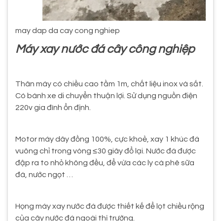
may dap da cay cong nghiep
Máy xay nước đá cây công nghiệp
Thân máy có chiều cao tầm 1m, chất liệu inox và sắt.
Có bánh xe di chuyển thuận lợi. Sử dụng nguồn điện
220v gia đình ổn định.
Motor máy dây đồng 100%, cực khoẻ, xay 1 khúc đá
vuông chỉ trong vòng ≤30 giây đổ lại. Nước đá được
đập ra to nhỏ không đều, để vừa các ly cà phê sữa
đá, nước ngọt …
Họng máy xay nước đá được thiết kế để lọt chiều rộng
của cây nước đá ngoài thị trường.