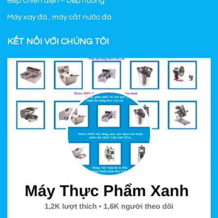
Bếp chiên điện – bếp nướng
Máy xay đá , máy cắt nước đá
KẾT NỐI VỚI CHÚNG TÔI