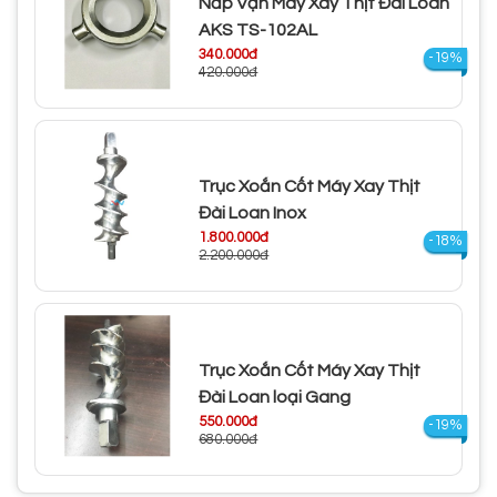
Nắp Vặn Máy Xay Thịt Đài Loan
AKS TS-102AL
340.000đ
-19%
420.000đ
Trục Xoắn Cốt Máy Xay Thịt
Đài Loan Inox
1.800.000đ
-18%
2.200.000đ
Trục Xoắn Cốt Máy Xay Thịt
Đài Loan loại Gang
550.000đ
-19%
680.000đ