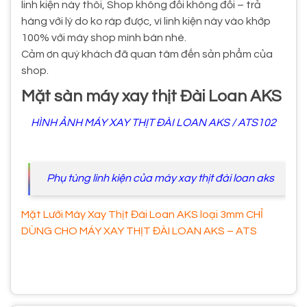
linh kiện này thôi, Shop không đổi không đổi – trả
hàng với lý do ko ráp được, vì linh kiện này vào khớp
100% với máy shop mình bán nhé.
Cảm ơn quý khách đã quan tâm đến sản phẩm của
shop.
Mặt sàn máy xay thịt Đài Loan AKS
HÌNH ẢNH MÁY XAY THỊT ĐÀI LOAN AKS / ATS102
Phụ tùng linh kiện của máy xay thịt đài loan aks
Mặt Lưới Máy Xay Thịt Đài Loan AKS loại 3mm CHỈ
DÙNG CHO MÁY XAY THỊT ĐÀI LOAN AKS – ATS