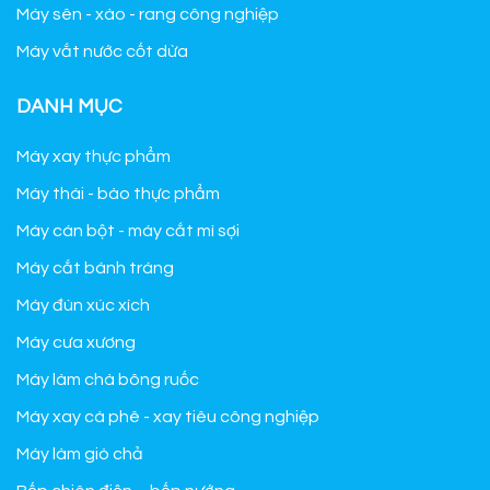
Máy sên - xào - rang công nghiệp
Máy vắt nước cốt dừa
DANH MỤC
Máy xay thực phẩm
Máy thái - bào thực phẩm
Máy cán bột - máy cắt mì sợi
Máy cắt bánh tráng
Máy đùn xúc xích
Máy cưa xương
Máy làm chà bông ruốc
Máy xay cà phê - xay tiêu công nghiệp
Máy làm giò chả