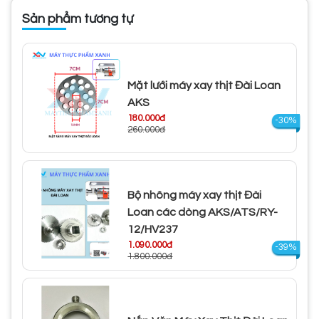
Sản phẩm tương tự
Mặt lưới máy xay thịt Đài Loan
AKS
180.000đ
-30%
260.000đ
Bộ nhông máy xay thịt Đài
Loan các dòng AKS/ATS/RY-
12/HV237
1.090.000đ
-39%
1.800.000đ