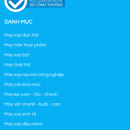
DANH MỤC
Máy xay đùn thịt
Máy trộn thực phẩm
Máy xay bột
Máy thái thịt
Máy xay rau má công nghiệp
Máy cán khô mực
Máy ép cam - tắc - chanh
Máy vắt chanh - bưởi - cam
Máy xay sinh tố
Máy xay đậu nành