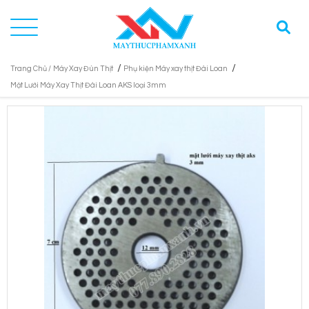
/
/
Trang Chủ /
Máy Xay Đùn Thịt
Phụ kiện Máy xay thịt Đài Loan
Mặt Lưới Máy Xay Thịt Đài Loan AKS loại 3mm