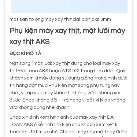
mat san to ong may xay thit dai loan aks 3mm
Phụ kiện máy xay thịt, mặt lưới máy
xay thịt AKS
ĐỌC KĨ MÔ TẢ
Mặt sàng ( mặt lưới) xay thịt dùng cho loại máy xay
thịt Đài Loan AKS hoặc ATS102 trong hình dưới . Quý
khách xem kĩ máy đang sử dụng giống trong hình dưới
thì hẵng đặt mua Phụ kiện mặt sàng phụ tùng này
nhé , vì ráp vào máy khác thì không vừa , không xài
được. Shop không đổi – trả hàng vì bất kì lý do không
vừa không đúng nhé khách.
Shop xin đính kèm hình ảnh của Máy xay thịt ĐÀI
LOAN AKS ở kế hình linh kiện cho khách xem xét kĩ
trước khi đặt mua nhé. Chỉ loại máy này mới thay được