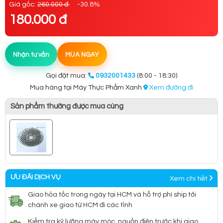
Giá gốc:
260.000 đ
-30.8%
180.000 đ
Nhận tư vấn
MUA NGAY
Gọi đặt mua:
0932001433
(8:00 - 18:30)
Mua hàng tại Máy Thực Phẩm Xanh
Xem đường đi
Sản phẩm thường được mua cùng
ƯU ĐÃI DỊCH VỤ
Xem chi tiết
Giao hỏa tốc trong ngày tại HCM và hỗ trợ phí ship tới
chành xe giao từ HCM đi các tỉnh
Kiểm tra kỹ lưỡng máy móc, nguồn điện trước khi giao