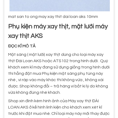
mat san to ong may xay thit dai loan aks 10mm
Phụ kiện máy xay thịt, mặt lưới máy
xay thịt AKS
ĐỌC KĨ MÔ TẢ
Mặt sàng ( mặt lưới) xay thịt dùng cho loại máy xay
thịt Đài Loan AKS hoặc ATS102 trong hình dưới . Quý
khách xem kĩ máy đang sử dụng giống trong hình dưới
thì hẵng đặt mua Phụ kiện mặt sàng phụ tùng này
nhé , vì ráp vào máy khác thì không vừa , không xài
được. Shop không đổi – trả hàng vì bất kì lý do không
vừa không đúng nhé khách.
Shop xin đính kèm hình ảnh của Máy xay thịt ĐÀI
LOAN AKS ở kế hình linh kiện cho khách xem xét kĩ
trước khi đặt mua nhé. Chỉ loại máy này mới thay được