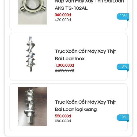
Nắp Vặn Máy Xay Thịt Đài Loan
AKS TS-102AL
340.000đ
-19%
420.000đ
Trục Xoắn Cốt Máy Xay Thịt
Đài Loan Inox
1.800.000đ
-18%
2.200.000đ
Trục Xoắn Cốt Máy Xay Thịt
Đài Loan loại Gang
550.000đ
-19%
680.000đ