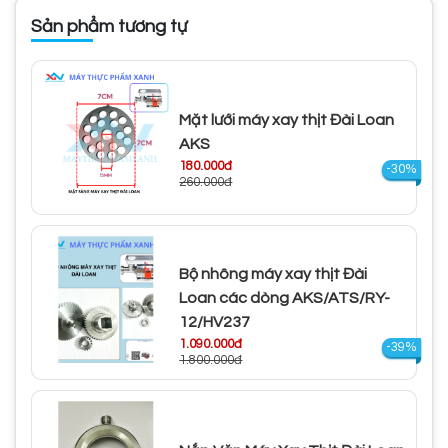
Sản phẩm tương tự
Mặt lưới máy xay thịt Đài Loan
AKS
180.000đ
-30%
260.000đ
Bộ nhông máy xay thịt Đài
Loan các dòng AKS/ATS/RY-
12/HV237
1.090.000đ
-39%
1.800.000đ