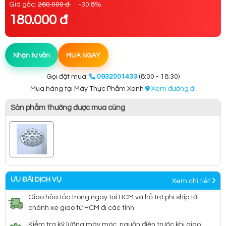
Giá gốc:
260.000 đ
-30.8%
180.000 đ
Nhận tư vấn
MUA NGAY
Gọi đặt mua:
0932001433
(8:00 - 18:30)
Mua hàng tại Máy Thực Phẩm Xanh
Xem đường đi
Sản phẩm thường được mua cùng
ƯU ĐÃI DỊCH VỤ
Xem chi tiết
Giao hỏa tốc trong ngày tại HCM và hỗ trợ phí ship tới
chành xe giao từ HCM đi các tỉnh
Kiểm tra kỹ lưỡng máy móc, nguồn điện trước khi giao