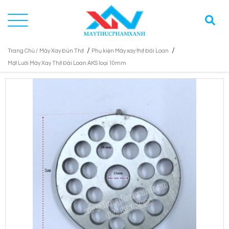
/
/
Trang Chủ /
Máy Xay Đùn Thịt
Phụ kiện Máy xay thịt Đài Loan
Mặt Lưới Máy Xay Thịt Đài Loan AKS loại 10mm