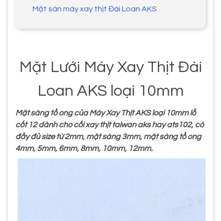
Mặt sàn máy xay thịt Đài Loan AKS
Mặt Lưới Máy Xay Thịt Đài
Loan AKS loại 10mm
Mặt sàng tổ ong của Máy Xay Thịt AKS loại 10mm lỗ
cốt 12 dành cho cối xay thịt taiwan aks hay ats102, có
đầy đủ size từ 2mm, mặt sàng 3mm, mặt sàng tổ ong
4mm, 5mm, 6mm, 8mm, 10mm, 12mm.