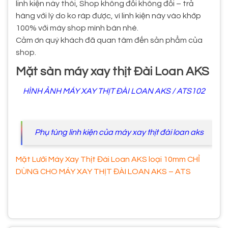
linh kiện này thôi, Shop không đổi không đổi – trả
hàng với lý do ko ráp được, vì linh kiện này vào khớp
100% với máy shop mình bán nhé.
Cảm ơn quý khách đã quan tâm đến sản phẩm của
shop.
Mặt sàn máy xay thịt Đài Loan AKS
HÌNH ẢNH MÁY XAY THỊT ĐÀI LOAN AKS / ATS102
Phụ tùng linh kiện của máy xay thịt đài loan aks
Mặt Lưới Máy Xay Thịt Đài Loan AKS loại 10mm CHỈ
DÙNG CHO MÁY XAY THỊT ĐÀI LOAN AKS – ATS