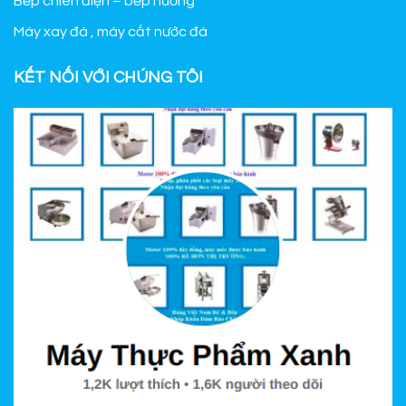
Bếp chiên điện – bếp nướng
Máy xay đá , máy cắt nước đá
KẾT NỐI VỚI CHÚNG TÔI