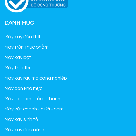
DANH MỤC
Máy xay đùn thịt
Máy trộn thực phẩm
Máy xay bột
Máy thái thịt
Máy xay rau má công nghiệp
Máy cán khô mực
Máy ép cam - tắc - chanh
Máy vắt chanh - bưởi - cam
Máy xay sinh tố
Máy xay đậu nành