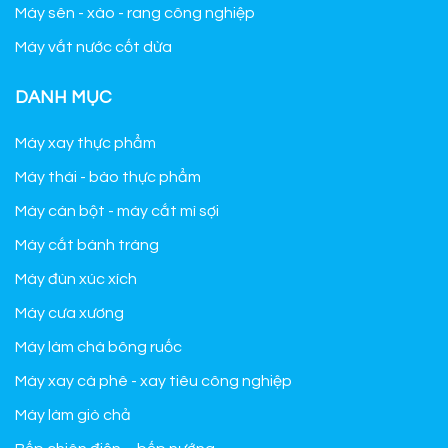
Máy sên - xào - rang công nghiệp
Máy vắt nước cốt dừa
DANH MỤC
Máy xay thực phẩm
Máy thái - bào thực phẩm
Máy cán bột - máy cắt mì sợi
Máy cắt bánh tráng
Máy đùn xúc xích
Máy cưa xương
Máy làm chà bông ruốc
Máy xay cà phê - xay tiêu công nghiệp
Máy làm giò chả