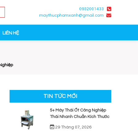
0932001433
maythucphamxanh@gmail.com
LIÊN HỆ
Nghiệp
TIN TỨC MỚI
5+ Máy Thái Ớt Công Nghiệp
Thái Nhanh Chuẩn Kích Thước
29 Tháng 07, 2026