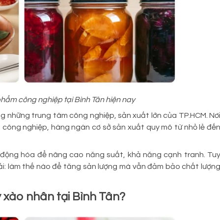
hẩm công nghiệp tại Bình Tân hiện nay
ng những trung tâm công nghiệp, sản xuất lớn của TP.HCM. Nơ
 công nghiệp, hàng ngàn cơ sở sản xuất quy mô từ nhỏ lẻ đế
 động hóa để nâng cao năng suất, khả năng cạnh tranh. Tu
giải: làm thế nào để tăng sản lượng mà vẫn đảm bảo chất lượn
 xào nhân tại Bình Tân?