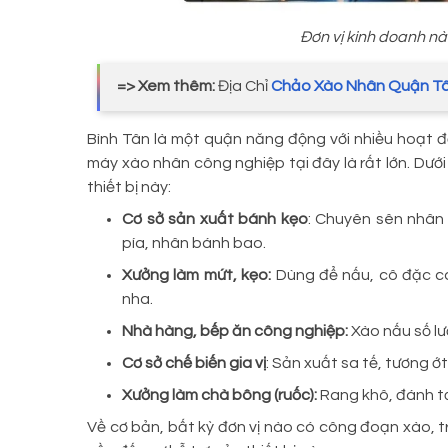
Đơn vị kinh doanh nà
=> Xem thêm:
Địa Chỉ
Chảo Xào Nhân Quận T
Bình Tân là một quận năng động với nhiều hoạt đ
máy xào nhân công nghiệp tại đây là rất lớn. Dưới
thiết bị này:
Cơ sở sản xuất bánh kẹo
: Chuyên sên nhân
pía, nhân bánh bao.
Xưởng làm mứt, kẹo:
Dùng để nấu, cô đặc cá
nha.
Nhà hàng, bếp ăn công nghiệp:
Xào nấu số lư
Cơ sở chế biến gia vị
: Sản xuất sa tế, tương ớt
Xưởng làm chà bông (ruốc):
Rang khô, đánh tơ
Về cơ bản, bất kỳ đơn vị nào có công đoạn xào, tr