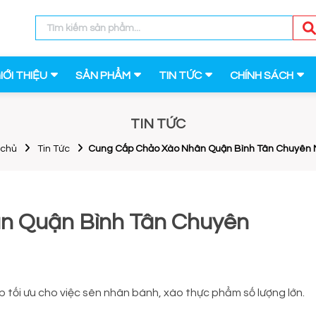
IỚI THIỆU
SẢN PHẨM
TIN TỨC
CHÍNH SÁCH
TIN TỨC
 chủ
Tin Tức
Cung Cấp Chảo Xào Nhân Quận Bình Tân Chuyên 
n Quận Bình Tân Chuyên
 tối ưu cho việc sên nhân bánh, xào thực phẩm số lượng lớn.