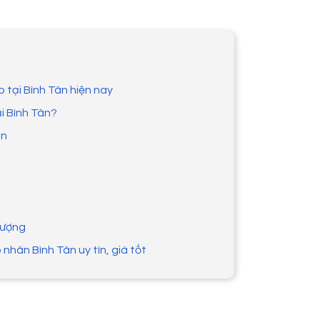
 tại Bình Tân hiện nay
i Bình Tân?
ân
lượng
nhân Bình Tân uy tín, giá tốt