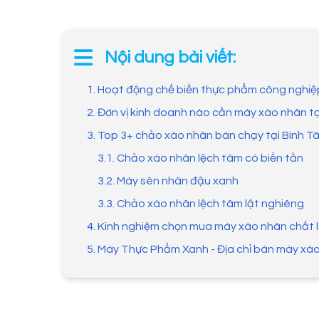
Nội dung bài viết:
1. Hoạt động chế biến thực phẩm công nghiệp
2. Đơn vị kinh doanh nào cần máy xào nhân tạ
3. Top 3+ chảo xào nhân bán chạy tại Bình T
3.1. Chảo xào nhân lệch tâm có biến tần
3.2. Máy sên nhân đậu xanh
3.3. Chảo xào nhân lệch tâm lật nghiêng
4. Kinh nghiệm chọn mua máy xào nhân chất 
5. Máy Thực Phẩm Xanh - Địa chỉ bán máy xào 