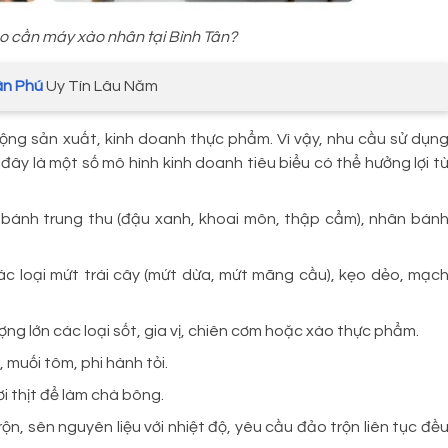
o cần máy xào nhân tại Bình Tân?
ân Phú
Uy Tín Lâu Năm
ộng sản xuất, kinh doanh thực phẩm. Vì vậy, nhu cầu sử dụn
 đây là một số mô hình kinh doanh tiêu biểu có thể hưởng lợi t
 bánh trung thu (đậu xanh, khoai môn, thập cẩm), nhân bán
c loại mứt trái cây (mứt dừa, mứt mãng cầu), kẹo dẻo, mạc
ợng lớn các loại sốt, gia vị, chiên cơm hoặc xào thực phẩm.
, muối tôm, phi hành tỏi.
i thịt để làm chà bông.
ộn, sên nguyên liệu với nhiệt độ, yêu cầu đảo trộn liên tục đề