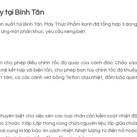
 tại Bình Tân
sản xuất tại Bình Tân, Máy Thực Phẩm Xanh đã tổng hợp 3 dòn
 ứng một phân khúc, yêu cầu riêng biệt.
ần cho phép điều chỉnh tốc độ quay của cánh đảo. Chảo xà
mẽ kết hợp với biến tần, cho phép bạn tùy chỉnh tốc độ khuấ
h tâm, có các cánh vét bằng Teflon chịu nhiệt, đảm bảo qué
uyên biệt cho việc sên các loại nhân cần kiểm soát nhiệt đ
ảo 2 hoặc 3 lớp. Lớp trong cùng chứa nguyên liệu, lớp giữa chứ
ài cùng là lớp bảo ôn cách nhiệt. Nhiệt lượng từ điện trở hoặ