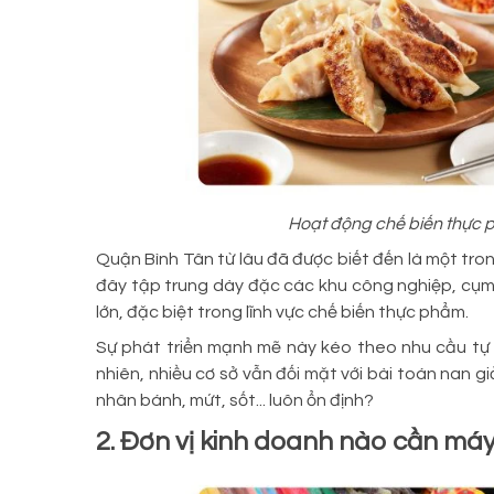
Hoạt động chế biến thực p
Quận Bình Tân từ lâu đã được biết đến là một tro
đây tập trung dày đặc các khu công nghiệp, cụm
lớn, đặc biệt trong lĩnh vực chế biến thực phẩm.
Sự phát triển mạnh mẽ này kéo theo nhu cầu tự
nhiên, nhiều cơ sở vẫn đối mặt với bài toán nan 
nhân bánh, mứt, sốt... luôn ổn định?
2. Đơn vị kinh doanh nào cần máy