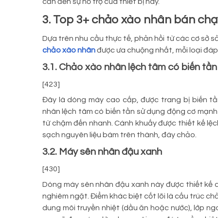
cần đến sự hỗ trợ của thiết bị này.
3. Top 3+ chảo xào nhân bán chạy
Dựa trên nhu cầu thực tế, phản hồi từ các cơ sở 
chảo xào nhân
được ưa chuộng nhất, mỗi loại đáp
3.1. Chảo xào nhân lệch tâm có biến tần
[423]
Đây là dòng máy cao cấp, được trang bị biến t
nhân lệch tâm có biến tần sử dụng động cơ mạnh 
từ chậm đến nhanh. Cánh khuấy được thiết kế lệc
sạch nguyên liệu bám trên thành, đáy chảo.
3.2. Máy sên nhân đậu xanh
[430]
Dòng máy sên nhân đậu xanh này được thiết kế ch
nghiêm ngặt. Điểm khác biệt cốt lõi là cấu trúc ch
dung môi truyền nhiệt (dầu ăn hoặc nước), lớp ngo