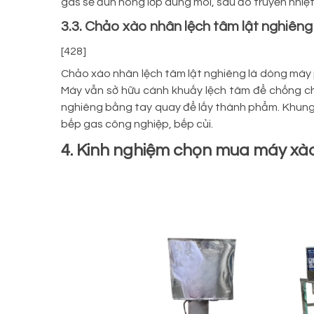
gas sẽ đun nóng lớp dung môi, sau đó truyền nhiệ
3.3. Chảo xào nhân lệch tâm lật nghiêng
[428]
Chảo xào nhân lệch tâm lật nghiêng là dòng máy p
Máy vẫn sở hữu cánh khuấy lệch tâm để chống ch
nghiêng bằng tay quay để lấy thành phẩm. Khung 
bếp gas công nghiệp, bếp củi.
4. Kinh nghiệm chọn mua máy xà