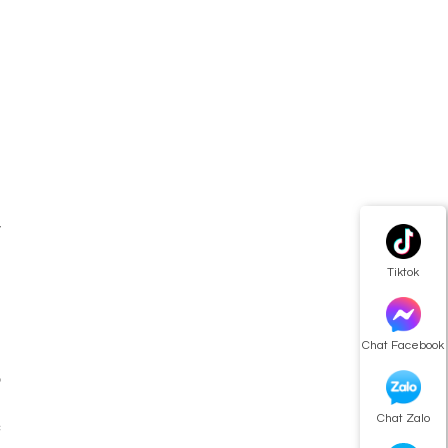
g
o
y
t
Tiktok
Chat Facebook
ộ
a
Chat Zalo
c