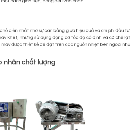
t một cách gián tiếp, đồng đều vào chảo.
hổ biến nhất nhờ sự cân bằng giữa hiệu quả và chi phí đầu tư
áy khét, nhưng sử dụng động cơ tốc độ cố định và cơ chế lậ
máy được thiết kế để đặt trên các nguồn nhiệt bên ngoài nh
o nhân chất lượng