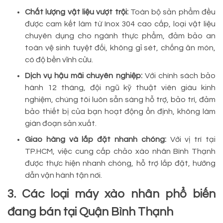
Chất lượng vật liệu vượt trội:
Toàn bộ sản phẩm đều
được cam kết làm từ Inox 304 cao cấp, loại vật liệu
chuyên dụng cho ngành thực phẩm, đảm bảo an
toàn vệ sinh tuyệt đối, không gỉ sét, chống ăn mòn,
có độ bền vĩnh cửu.
Dịch vụ hậu mãi chuyên nghiệp:
Với chính sách bảo
hành 12 tháng, đội ngũ kỹ thuật viên giàu kinh
nghiệm, chúng tôi luôn sẵn sàng hỗ trợ, bảo trì, đảm
bảo thiết bị của bạn hoạt động ổn định, không làm
gián đoạn sản xuất.
Giao hàng và lắp đặt nhanh chóng:
Với vị trí tại
TP.HCM, việc cung cấp chảo xào nhân Bình Thạnh
được thực hiện nhanh chóng, hỗ trợ lắp đặt, hướng
dẫn vận hành tận nơi.
3. Các loại máy xào nhân phổ biến
đang bán tại Quận Bình Thạnh