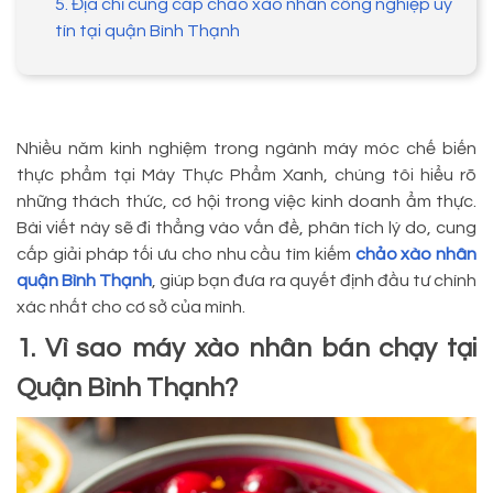
5. Địa chỉ cung cấp chảo xào nhân công nghiệp uy
tín tại quận Bình Thạnh
Nhiều năm kinh nghiệm trong ngành máy móc chế biến
thực phẩm tại Máy Thực Phẩm Xanh, chúng tôi hiểu rõ
những thách thức, cơ hội trong việc kinh doanh ẩm thực.
Bài viết này sẽ đi thẳng vào vấn đề, phân tích lý do, cung
cấp giải pháp tối ưu cho nhu cầu tìm kiếm
chảo xào nhân
quận Bình Thạnh
, giúp bạn đưa ra quyết định đầu tư chính
xác nhất cho cơ sở của mình.
1. Vì sao máy xào nhân bán chạy tại
Quận Bình Thạnh?