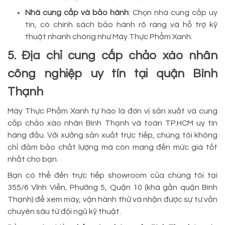
Nhà cung cấp và bảo hành
: Chọn nhà cung cấp uy
tín, có chính sách bảo hành rõ ràng và hỗ trợ kỹ
thuật nhanh chóng như Máy Thực Phẩm Xanh.
5. Địa chỉ cung cấp chảo xào nhân
công nghiệp uy tín tại quận Bình
Thạnh
Máy Thực Phẩm Xanh tự hào là đơn vị sản xuất và cung
cấp chảo xào nhân Bình Thạnh và toàn TP.HCM uy tín
hàng đầu. Với xưởng sản xuất trực tiếp, chúng tôi không
chỉ đảm bảo chất lượng mà còn mang đến mức giá tốt
nhất cho bạn.
Bạn có thể đến trực tiếp showroom của chúng tôi tại
355/6 Vĩnh Viễn, Phường 5, Quận 10 (khá gần quận Bình
Thạnh) để xem máy, vận hành thử và nhận được sự tư vấn
chuyên sâu từ đội ngũ kỹ thuật.