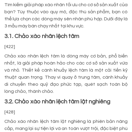
Tìm kiếm giải pháp xào nhân tối ưu cho cơ sở sản xuất của
bạn? Tùy thuộc vào quy mô, đặc thù sản phẩm, bạn có
thể lựa chọn các dòng máy sên nhân phù hợp. Dưới đây là
3 mẫu máy bán chạy nhất tại khu vực.
3.1. Chảo xào nhân lệch tâm
[422]
Chảo xào nhân lệch tâm là dòng máy cơ bản, phổ biến
nhất, là giải pháp hoàn hảo cho các cơ sở sản xuất vừa
và nhỏ. Thiết kế cánh khuấy lệch tâm là một cải tiến kỹ
thuật quan trọng. Thay vì quay ở trung tâm, cánh khuấy
di chuyển theo quỹ đạo phức tạp, quét sạch toàn bộ
lòng chảo, thành chảo.
3.2. Chảo xào nhân lệch tâm lật nghiêng
[428]
Chảo xào nhân lệch tâm lật nghiêng là phiên bản nâng
cấp, mang lại sự tiện lợi và an toàn vượt trội, đặc biệt phù