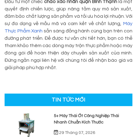
Đầu tư một chiếc
chảo xào nhân quận Bình Thạnh
là một
quyết định chiến lược, giúp nâng tầm quy mô sản xuất,
đảm bảo chất lượng sản phẩm và tối ưu hóa lợi nhuận. Với
sự đa dạng về mẫu mã và cam kết về chất lượng,
Máy
Thực Phẩm Xanh
sẵn sàng đồng hành cùng bạn trên con
đường phát triển. Để được tư vấn chi tiết hơn, bạn có thể
tham khảo thêm các dòng máy trộn thực phẩm hoặc máy
đóng gói để hoàn thiện dây chuyền sản xuất của mình.
Đừng ngần ngại liên hệ với chúng tôi để nhận báo giá và
giải pháp phù hợp nhất.
TIN TỨC MỚI
5+ Máy Thái Ớt Công Nghiệp Thái
Nhanh Chuẩn Kích Thước
29 Tháng 07, 2026