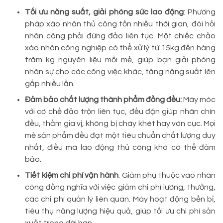
Tối ưu năng suất, giải phóng sức lao động
: Phương
pháp xào nhân thủ công tốn nhiều thời gian, đòi hỏi
nhân công phải đứng đảo liên tục. Một chiếc chảo
xào nhân công nghiệp có thể xử lý từ 15kg đến hàng
trăm kg nguyên liệu mỗi mẻ, giúp bạn giải phóng
nhân sự cho các công việc khác, tăng năng suất lên
gấp nhiều lần.
Đảm bảo chất lượng thành phẩm đồng đều:
Máy móc
với cơ chế đảo trộn liên tục, đều đặn giúp nhân chín
đều, thấm gia vị, không bị cháy khét hay vón cục. Mọi
mẻ sản phẩm đều đạt một tiêu chuẩn chất lượng duy
nhất, điều mà lao động thủ công khó có thể đảm
bảo.
Tiết kiệm chi phí vận hành
: Giảm phụ thuộc vào nhân
công đồng nghĩa với việc giảm chi phí lương, thưởng,
các chi phí quản lý liên quan. Máy hoạt động bền bỉ,
tiêu thụ năng lượng hiệu quả, giúp tối ưu chi phí sản