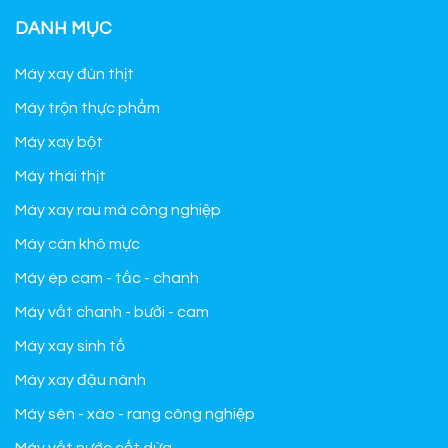
DANH MỤC
Máy xay đùn thịt
Máy trộn thực phẩm
Máy xay bột
Máy thái thịt
Máy xay rau má công nghiệp
Máy cán khô mực
Máy ép cam - tắc - chanh
Máy vắt chanh - bưởi - cam
Máy xay sinh tố
Máy xay đậu nành
Máy sên - xào - rang công nghiệp