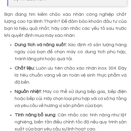
Bạn đang tìm kiếm chảo xào nhân công nghiệp chất
lượng cao tại Bình Thạnh? Để đảm bảo khoản đầu tư của
bạn là hiệu quả nhất, hãy cân nhắc các yếu tố sau trước
khi quyết định mua máy xào nhân:
Dung tích và năng suất:
Xác định rõ sản lượng hàng
ngày của bạn để chọn máy có dung tích phù hợp,
tránh lãng phí hoặc quá tải.
Chất liệu:
Luôn ưu tiên chảo xào nhân inox 304. Đây
là tiêu chuẩn vàng về an toàn vệ sinh thực phẩm và
độ bền.
Nguồn nhiệt:
Máy có thể sử dụng bếp gas, bếp điện
hoặc bếp củi. Hãy chọn loại phù hợp với cơ sở hạ tầng
và yêu cầu về hương vị sản phẩm của bạn.
Tính năng bổ sung
: Cân nhắc các tính năng như lật
nghiêng, biến tần điều chỉnh tốc độ nếu quy trình sản
xuất của bạn yêu cầu sự linh hoạt cao.