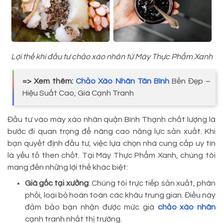
Lợi thế khi đầu tư chảo xào nhân từ Máy Thực Phẩm Xanh
=> Xem thêm:
Chảo Xào Nhân Tân Bình
Bền Đẹp –
Hiệu Suất Cao, Giá Cạnh Tranh
Đầu tư vào máy xào nhân quận Bình Thạnh chất lượng là
bước đi quan trọng để nâng cao năng lực sản xuất. Khi
bạn quyết định đầu tư, việc lựa chọn nhà cung cấp uy tín
là yếu tố then chốt. Tại Máy Thực Phẩm Xanh, chúng tôi
mang đến những lợi thế khác biệt:
Giá gốc tại xưởng
: Chúng tôi trực tiếp sản xuất, phân
phối, loại bỏ hoàn toàn các khâu trung gian. Điều này
đảm bảo bạn nhận được mức giá
chảo xào nhân
cạnh tranh nhất thị trường.