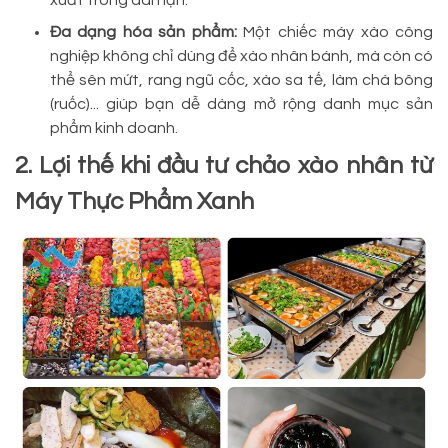
xuất trong dài hạn.
Đa dạng hóa sản phẩm:
Một chiếc máy xào công
nghiệp không chỉ dùng để xào nhân bánh, mà còn có
thể sên mứt, rang ngũ cốc, xào sa tế, làm chà bông
(ruốc)... giúp bạn dễ dàng mở rộng danh mục sản
phẩm kinh doanh.
2. Lợi thế khi đầu tư chảo xào nhân từ
Máy Thực Phẩm Xanh