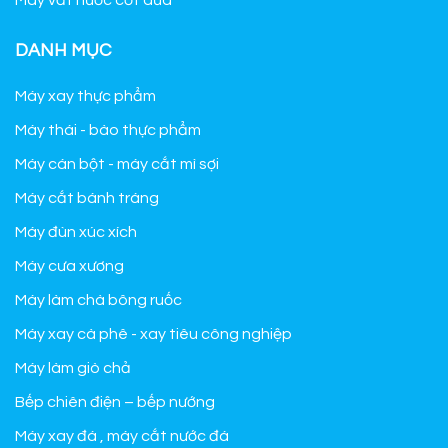
Máy vắt nước cốt dừa
DANH MỤC
Máy xay thực phẩm
Máy thái - bào thực phẩm
Máy cán bột - máy cắt mì sợi
Máy cắt bánh tráng
Máy đùn xúc xích
Máy cưa xương
Máy làm chà bông ruốc
Máy xay cà phê - xay tiêu công nghiệp
Máy làm giò chả
Bếp chiên điện – bếp nướng
Máy xay đá , máy cắt nước đá