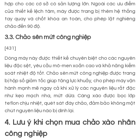
hợp cho các cơ sở có sản lượng lớn. Ngoài các ưu điểm
của thiết kế lệch tâm, máy được trang bị thêm hệ thống
tay quay và chốt khóa an toàn, cho phép lật nghiêng
chảo đến 90 độ.
3.3. Chảo sên mứt công nghiệp
[431]
Dòng máy này được thiết kế chuyên biệt cho các nguyên
liệu đặc sệt, yêu cầu mô-men xoắn cao và khả năng kiểm
soát nhiệt độ tốt. Chảo sên mứt công nghiệp được trang
bị hộp số giảm tốc giúp tăng lực khuấy, cho phép máy vận
hành mạnh mẽ ngay cả khi xử lý các nguyên liệu rất đặc
như kẹo mạch nha, mứt dừa. Càng xào được bọc lớp
teflon chịu nhiệt, quét sát đáy chảo, đảm bảo không một
chút nguyên liệu nào bị dính lại.
4. Lưu ý khi chọn mua chảo xào nhân
công nghiệp