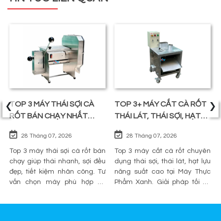
‹
›
TOP 3 MÁY THÁI SỢI CÀ
TOP 3+ MÁY CẮT CÀ RỐT
RỐT BÁN CHẠY NHẤT
THÁI LÁT, THÁI SỢI, HẠT
TRÊN THỊ TRƯỜNG
LỰU
28 Tháng 07, 2026
28 Tháng 07, 2026
Top 3 máy thái sợi cà rốt bán
Top 3 máy cắt cà rốt chuyên
chạy giúp thái nhanh, sợi đều
dụng thái sợi, thái lát, hạt lựu
đẹp, tiết kiệm nhân công. Tư
năng suất cao tại Máy Thực
vấn chọn máy phù hợp và
Phẩm Xanh. Giải pháp tối ưu
mua chính hãng tại Máy Thực
sơ chế cho quán ăn, bếp công
Phẩm Xanh.
nghiệp.