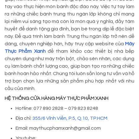
tay vào thực hiện món bánh độc đáo này. Việc tự tay làm
ra những chiếc bánh trung thu ngàn lớp không chỉ mang
lại niềm vui sáng tạo mà còn là món quà ý nghĩa, đầy tâm
huyết để dành tặng gia đình, bạn bè trong dịp lễ đặc biệt
này. Để quá trình làm bánh Trung thu ngàn lớp trở nên dễ
dàng, chuyên nghiệp hơn, hãy truy cập website của
Máy
Thực Phẩm Xanh
để tham khảo các thiết bị nhà bếp
chuyên dụng như máy trộn bột, chảo sên nhân, các dụng
cụ làm bánh chất lượng cao, giúp bạn tạo ra những chiếc
bánh hoàn hảo nhất. Chúng tôi luôn sẵn lòng tư vấn và hỗ
trợ bạn chọn lựa những sản phẩm phù hợp nhất với nhu
cầu của mình.
HỆ THỐNG CỬA HÀNG MÁY THỰC PHẨM XANH
Hotline: 077 890 2828 – 079 823 8248
Địa chỉ:
355/6 Vĩnh Viễn, P.5, Q.10, TP.HCM
Email: maythucphamxanh@gmail.com
Youtube: