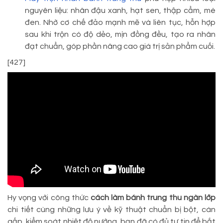
nguyên liệu: nhân đậu xanh, hạt sen, thập cẩm, mè
đen. Nhờ cơ chế đảo mạnh mẽ và liên tục, hỗn hợp
sau khi trộn có độ dẻo, mịn đồng đều, tạo ra nhân
đạt chuẩn, góp phần nâng cao giá trị sản phẩm cuối.
[427]
Hy vọng với công thức
cách làm bánh trung thu ngàn lớp
chi tiết cùng những lưu ý về kỹ thuật chuẩn bị bột, cán
gấp, kiểm soát nhiệt độ nướng, bạn đã có đủ tự tin để bắt