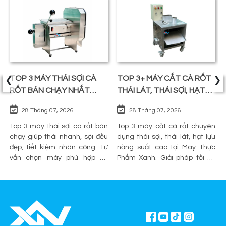
‹
›
TOP 3 MÁY THÁI SỢI CÀ
TOP 3+ MÁY CẮT CÀ RỐT
RỐT BÁN CHẠY NHẤT
THÁI LÁT, THÁI SỢI, HẠT
TRÊN THỊ TRƯỜNG
LỰU
28 Tháng 07, 2026
28 Tháng 07, 2026
Top 3 máy thái sợi cà rốt bán
Top 3 máy cắt cà rốt chuyên
chạy giúp thái nhanh, sợi đều
dụng thái sợi, thái lát, hạt lựu
đẹp, tiết kiệm nhân công. Tư
năng suất cao tại Máy Thực
vấn chọn máy phù hợp và
Phẩm Xanh. Giải pháp tối ưu
mua chính hãng tại Máy Thực
sơ chế cho quán ăn, bếp công
Phẩm Xanh.
nghiệp.