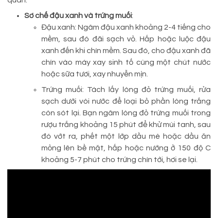
quan.
Sơ chế đậu xanh và trứng muối
:
Đậu xanh: Ngâm đậu xanh khoảng 2-4 tiếng cho
mềm, sau đó đãi sạch vỏ. Hấp hoặc luộc đậu
xanh đến khi chín mềm. Sau đó, cho đậu xanh đã
chín vào máy xay sinh tố cùng một chút nước
hoặc sữa tươi, xay nhuyễn mịn.
Trứng muối: Tách lấy lòng đỏ trứng muối, rửa
sạch dưới vòi nước để loại bỏ phần lòng trắng
còn sót lại. Bạn ngâm lòng đỏ trứng muối trong
rượu trắng khoảng 15 phút để khử mùi tanh, sau
đó vớt ra, phết một lớp dầu mè hoặc dầu ăn
mỏng lên bề mặt, hấp hoặc nướng ở 150 độ C
khoảng 5-7 phút cho trứng chín tới, hơi se lại.