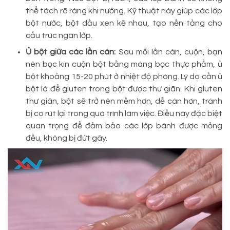
thể tách rõ ràng khi nướng. Kỹ thuật này giúp các lớp
bột nước, bột dầu xen kẽ nhau, tạo nền tảng cho
cấu trúc ngàn lớp.
Ủ bột giữa các lần cán:
Sau mỗi lần cán, cuộn, bạn
nên bọc kín cuộn bột bằng màng bọc thực phẩm, ủ
bột khoảng 15-20 phút ở nhiệt độ phòng. Lý do cần ủ
bột là để gluten trong bột được thư giãn. Khi gluten
thư giãn, bột sẽ trở nên mềm hơn, dễ cán hơn, tránh
bị co rút lại trong quá trình làm việc. Điều này đặc biệt
quan trọng để đảm bảo các lớp bánh được mỏng
đều, không bị đứt gãy.