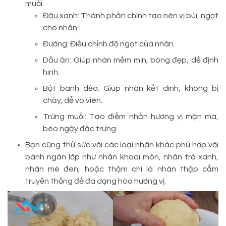
muối:
Đậu xanh: Thành phần chính tạo nên vị bùi, ngọt
cho nhân.
Đường: Điều chỉnh độ ngọt của nhân.
Dầu ăn: Giúp nhân mềm mịn, bóng đẹp, dễ định
hình.
Bột bánh dẻo: Giúp nhân kết dính, không bị
chảy, dễ vo viên.
Trứng muối: Tạo điểm nhấn hương vị mặn mà,
béo ngậy đặc trưng.
Bạn cũng thử sức với các loại nhân khác phù hợp với
bánh ngàn lớp như nhân khoai môn, nhân trà xanh,
nhân mè đen, hoặc thậm chí là nhân thập cẩm
truyền thống để đa dạng hóa hương vị.