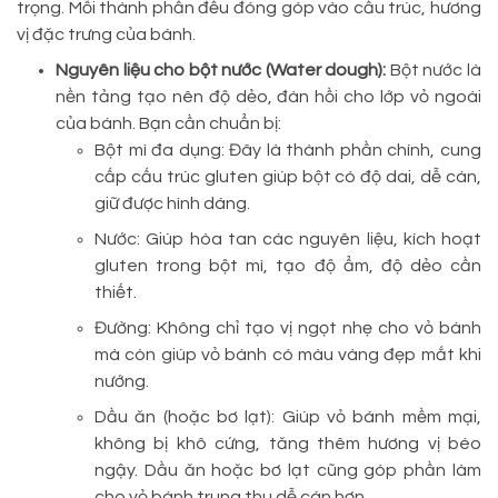
trọng. Mỗi thành phần đều đóng góp vào cấu trúc, hương
vị đặc trưng của bánh.
Nguyên liệu cho bột nước (Water dough):
Bột nước là
nền tảng tạo nên độ dẻo, đàn hồi cho lớp vỏ ngoài
của bánh. Bạn cần chuẩn bị:
Bột mì đa dụng: Đây là thành phần chính, cung
cấp cấu trúc gluten giúp bột có độ dai, dễ cán,
giữ được hình dáng.
Nước: Giúp hòa tan các nguyên liệu, kích hoạt
gluten trong bột mì, tạo độ ẩm, độ dẻo cần
thiết.
Đường: Không chỉ tạo vị ngọt nhẹ cho vỏ bánh
mà còn giúp vỏ bánh có màu vàng đẹp mắt khi
nướng.
Dầu ăn (hoặc bơ lạt): Giúp vỏ bánh mềm mại,
không bị khô cứng, tăng thêm hương vị béo
ngậy. Dầu ăn hoặc bơ lạt cũng góp phần làm
cho vỏ bánh trung thu dễ cán hơn.