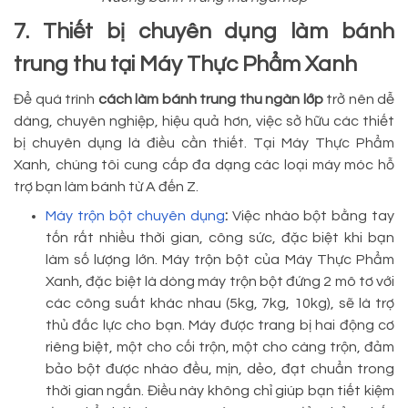
7. Thiết bị chuyên dụng làm bánh
trung thu tại Máy Thực Phẩm Xanh
Để quá trình
cách làm bánh trung thu ngàn lớp
trở nên dễ
dàng, chuyên nghiệp, hiệu quả hơn, việc sở hữu các thiết
bị chuyên dụng là điều cần thiết. Tại Máy Thực Phẩm
Xanh, chúng tôi cung cấp đa dạng các loại máy móc hỗ
trợ bạn làm bánh từ A đến Z.
Máy trộn bột chuyên dụng
:
Việc nhào bột bằng tay
tốn rất nhiều thời gian, công sức, đặc biệt khi bạn
làm số lượng lớn. Máy trộn bột của Máy Thực Phẩm
Xanh, đặc biệt là dòng máy trộn bột đứng 2 mô tơ với
các công suất khác nhau (5kg, 7kg, 10kg), sẽ là trợ
thủ đắc lực cho bạn. Máy được trang bị hai động cơ
riêng biệt, một cho cối trộn, một cho càng trộn, đảm
bảo bột được nhào đều, mịn, dẻo, đạt chuẩn trong
thời gian ngắn. Điều này không chỉ giúp bạn tiết kiệm