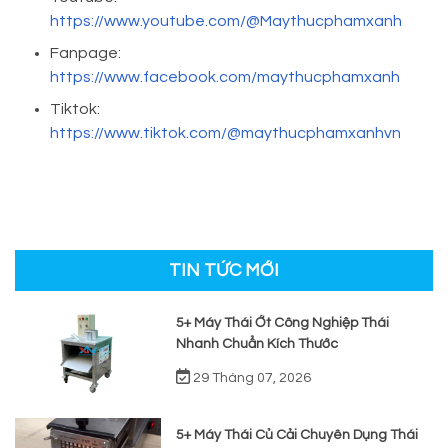
https://www.youtube.com/@Maythucphamxanh
Fanpage:
https://www.facebook.com/maythucphamxanh
Tiktok:
https://www.tiktok.com/@maythucphamxanhvn
TIN TỨC MỚI
5+ Máy Thái Ớt Công Nghiệp Thái
Nhanh Chuẩn Kích Thước
29 Tháng 07, 2026
5+ Máy Thái Củ Cải Chuyên Dụng Thái