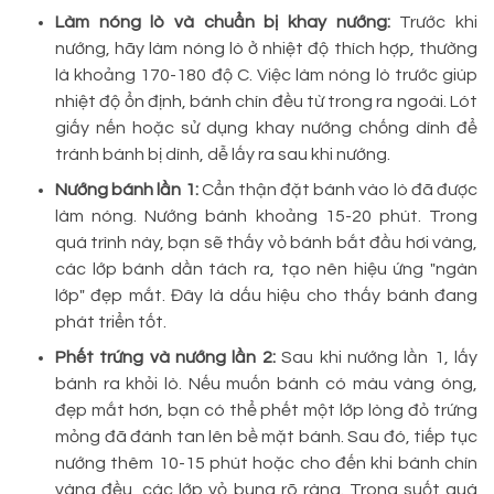
Làm nóng lò và chuẩn bị khay nướng:
Trước khi
nướng, hãy làm nóng lò ở nhiệt độ thích hợp, thường
là khoảng 170-180 độ C. Việc làm nóng lò trước giúp
nhiệt độ ổn định, bánh chín đều từ trong ra ngoài. Lót
giấy nến hoặc sử dụng khay nướng chống dính để
tránh bánh bị dính, dễ lấy ra sau khi nướng.
Nướng bánh lần 1:
Cẩn thận đặt bánh vào lò đã được
làm nóng. Nướng bánh khoảng 15-20 phút. Trong
quá trình này, bạn sẽ thấy vỏ bánh bắt đầu hơi vàng,
các lớp bánh dần tách ra, tạo nên hiệu ứng "ngàn
lớp" đẹp mắt. Đây là dấu hiệu cho thấy bánh đang
phát triển tốt.
Phết trứng và nướng lần 2:
Sau khi nướng lần 1, lấy
bánh ra khỏi lò. Nếu muốn bánh có màu vàng óng,
đẹp mắt hơn, bạn có thể phết một lớp lòng đỏ trứng
mỏng đã đánh tan lên bề mặt bánh. Sau đó, tiếp tục
nướng thêm 10-15 phút hoặc cho đến khi bánh chín
vàng đều, các lớp vỏ bung rõ ràng. Trong suốt quá