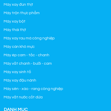
Máy xay đùn thịt
Máy trộn thực phẩm
Máy xay bột
Máy thái thịt
Máy xay rau má công nghiệp
Máy cán khô mực
Máy ép cam - tắc - chanh
Máy vắt chanh - bưởi - cam
Máy xay sinh tố
Máy xay đậu nành
Máy sên - xào - rang công nghiệp
Máy vắt nước cốt dừa
DANH MỤC