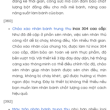
đáng kể thời gian, công sức mà còn đảm bảo chất
lượng bột đồng đều cho mỗi mẻ bánh, nâng cao
năng suất làm bánh của bạn.
[360]
Chảo xào nhân bánh trung thu
inox 304 cao cấp:
Như đã đề cập ở phần sên nhân, việc sên nhân thủ
công rất dễ bị cháy, không đều, tốn nhiều thời gian.
Chảo xào nhân của chúng tôi, được làm từ inox 304
cao cấp, đảm bảo an toàn vệ sinh thực phẩm, độ
bền vượt trội. Với thiết kế 3 lớp đáy dày dặn, hệ thống
càng xào thông minh có thể điều chỉnh tốc độ, chảo
sên nhân giúp nhân bánh được sên chín đều, mịn
màng, không bị cháy khét, giữ được hương vị thơm
ngon đặc trưng. Đây là thiết bị không thể thiếu nếu
bạn muốn làm nhân bánh chất lượng cao một cách
hiệu quả.
[392]
Máy trộn nhân bánh trung thu
phù hợp nhiều loại