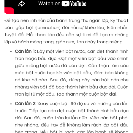
Để tạo nên linh hồn của bánh trung thu ngàn lớp, kỹ thuật
cán, gấp bột (lamination) đòi hỏi sự khéo léo, kiên nhẫn
tuyệt đối. Mỗi thao tác đều cần sự tỉ mỉ để tạo ra những
lớp vỏ bánh mỏng tang, giòn rụm, tan chảy trong miệng.
Cán lần 1:
Lấy một viên bột nước, cán dẹt thành hình
tròn hoặc bầu dục. Đặt một viên bột dầu vào chính
giữa miếng bột nước đã cán dẹt. Cẩn thận túm các
mép bột nước bọc kín viên bột dầu, đảm bảo không
có khe hở nào. Sau đó, dùng cây cán bột cán nhẹ
nhàng viên bột đã bọc thành hình bầu dục dài. Cuộn
tròn lại từ một đầu, tạo thành một cuộn bột dài.
Cán lần 2:
Xoay cuộn bột 90 độ so với hướng cán lần
trước. Tiếp tục cán dẹt cuộn bột thành hình bầu dục
dài. Sau đó, cuộn tròn lại lần nữa. Việc cán bột phải
nhẹ nhàng, đều tay để không làm rách lớp bột dầu
bên trong. Nếu bột bị rách, các lớp bánh sẽ không