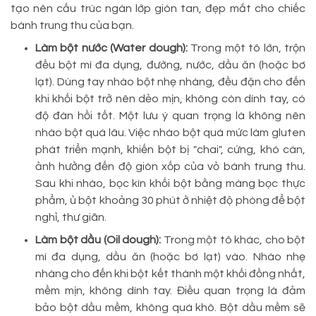
tạo nên cấu trúc ngàn lớp giòn tan, đẹp mắt cho chiếc
bánh trung thu của bạn.
Làm bột nước (Water dough):
Trong một tô lớn, trộn
đều bột mì đa dụng, đường, nước, dầu ăn (hoặc bơ
lạt). Dùng tay nhào bột nhẹ nhàng, đều đặn cho đến
khi khối bột trở nên dẻo mịn, không còn dính tay, có
độ đàn hồi tốt. Một lưu ý quan trọng là không nên
nhào bột quá lâu. Việc nhào bột quá mức làm gluten
phát triển mạnh, khiến bột bị "chai", cứng, khó cán,
ảnh hưởng đến độ giòn xốp của vỏ bánh trung thu.
Sau khi nhào, bọc kín khối bột bằng màng bọc thực
phẩm, ủ bột khoảng 30 phút ở nhiệt độ phòng để bột
nghỉ, thư giãn.
Làm bột dầu (Oil dough):
Trong một tô khác, cho bột
mì đa dụng, dầu ăn (hoặc bơ lạt) vào. Nhào nhẹ
nhàng cho đến khi bột kết thành một khối đồng nhất,
mềm mịn, không dính tay. Điều quan trọng là đảm
bảo bột dầu mềm, không quá khô. Bột dầu mềm sẽ