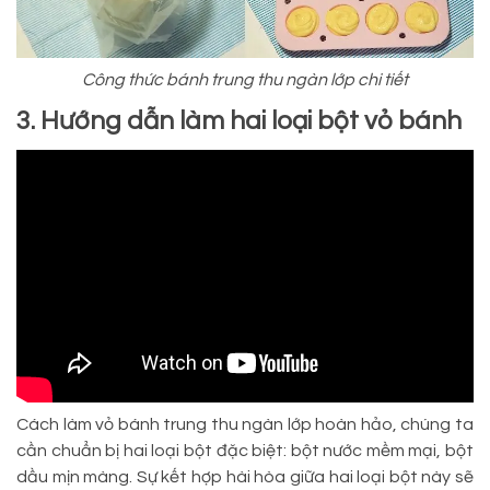
Công thức bánh trung thu ngàn lớp chi tiết
3. Hướng dẫn làm hai loại bột vỏ bánh
Cách làm vỏ bánh trung thu ngàn lớp hoàn hảo, chúng ta
cần chuẩn bị hai loại bột đặc biệt: bột nước mềm mại, bột
dầu mịn màng. Sự kết hợp hài hòa giữa hai loại bột này sẽ