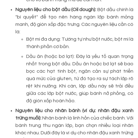
Nguyên liệu cho bột dầu (Oil dough):
Bột dầu chính là
"bí quyết" để tạo nên hàng ngàn lớp bánh mỏng
manh, độ giòn xốp đặc trưng. Các nguyên liệu cần có
là:
Bột mì đa dụng: Tương tự như bột nước, bột mì là
thành phần cơ bản.
Dầu ăn (hoặc bơ lạt): Đây là yếu tố quan trọng
nhất trong bột dầu. Dầu ăn hoặc bơ lạt sẽ bao
bọc các hạt tinh bột, ngăn cản sự phát triển
quá mức của gluten, từ đó tạo ra sự tách lớp rõ
rệt khi nướng. Khi cán, lớp dầu này sẽ trải đều
giữa các lớp bột nước, giúp bánh nở phồng, có
độ giòn xốp hoàn hảo.
Nguyên liệu cho nhân bánh (ví dụ: nhân đậu xanh
trứng muối):
Nhân bánh là linh hồn của chiếc bánh. Với
bánh trung thu ngàn lớp, bạn chọn nhiều loại nhân
khác nhau. Dưới đây là ví dụ cho nhân đậu xanh trứng