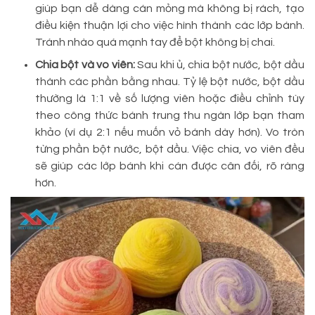
giúp bạn dễ dàng cán mỏng mà không bị rách, tạo
điều kiện thuận lợi cho việc hình thành các lớp bánh.
Tránh nhào quá mạnh tay để bột không bị chai.
Chia bột và vo viên:
Sau khi ủ, chia bột nước, bột dầu
thành các phần bằng nhau. Tỷ lệ bột nước, bột dầu
thường là 1:1 về số lượng viên hoặc điều chỉnh tùy
theo công thức bánh trung thu ngàn lớp bạn tham
khảo (ví dụ 2:1 nếu muốn vỏ bánh dày hơn). Vo tròn
từng phần bột nước, bột dầu. Việc chia, vo viên đều
sẽ giúp các lớp bánh khi cán được cân đối, rõ ràng
hơn.