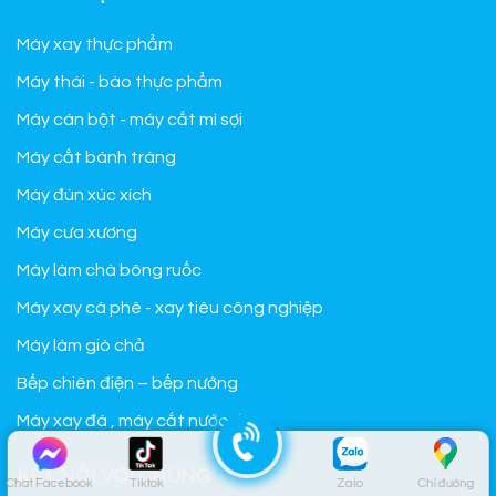
Máy xay thực phẩm
Máy thái - bào thực phẩm
Máy cán bột - máy cắt mì sợi
Máy cắt bánh tráng
Máy đùn xúc xích
Máy cưa xương
Máy làm chà bông ruốc
Máy xay cà phê - xay tiêu công nghiệp
Máy làm giò chả
Bếp chiên điện – bếp nướng
Máy xay đá , máy cắt nước đá
KẾT NỐI VỚI CHÚNG TÔI
Chat Facebook
Tiktok
Zalo
Chỉ đường