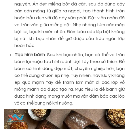
nguyên. Ấn dẹt miếng bột đã cắt, sau đó dùng cây
cán cán mỏng từ giữa ra ngoài, tạo thành hình tròn
hoặc bầu dục với độ dày vừa phải. Đặt viên nhân đã
vo tròn vào giữa miếng bột. Nhẹ nhàng túm các mép
bột lại, bọc kín viên nhân. Đảm bảo các lớp bột không
bị nứt khi bọc nhân để giữ được cấu trúc ngàn lớp
hoàn hảo.
Tạo hình bánh
: Sau khi bọc nhân, bạn có thể vo tròn
bánh lại hoặc tạo hình bánh dẹt tùy theo sở thích. Để
bánh có hình dáng đẹp mắt, chuyên nghiệp hơn, bạn
có thể dùng khuôn ép nhẹ. Tuy nhiên, hãy lưu ý không
ép quá mạnh tay để tránh làm mất đi các lớp vỏ
mỏng manh đã được tạo ra. Mục tiêu là để bánh giữ
được hình dạng mong muốn mà vẫn đảm bảo các lớp
vỏ có thể bung nở khi nướng.