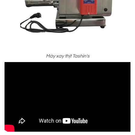
Máy xay thịt Tashin's