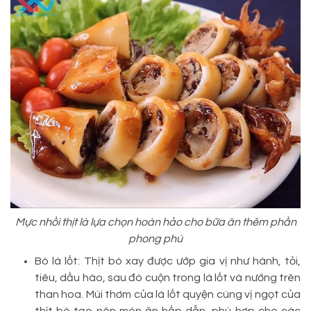
Mực nhồi thịt là lựa chọn hoàn hảo cho bữa ăn thêm phần
phong phú
Bò lá lốt: Thịt bò xay được ướp gia vị như hành, tỏi,
tiêu, dầu hào, sau đó cuộn trong lá lốt và nướng trên
than hoa. Mùi thơm của lá lốt quyện cùng vị ngọt của