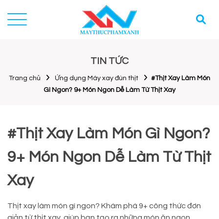
TIN TỨC
Trang chủ
Ứng dụng Máy xay đùn thịt
#Thịt Xay Làm Món
Gì Ngon? 9+ Món Ngon Dễ Làm Từ Thịt Xay
#Thịt Xay Làm Món Gì Ngon?
9+ Món Ngon Dễ Làm Từ Thịt
Xay
Thịt xay làm món gì ngon? Khám phá 9+ công thức đơn
giản từ thịt xay, giúp bạn tạo ra những món ăn ngon