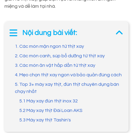
miệng và dễ làm tại nhà.
Nội dung bài viết:
1. Các món mặn ngon từ thịt xay
2. Các món canh, súp bổ dưỡng từ thịt xay
3. Các món ăn vặt hấp dẫn từ thịt xay
4. Mẹo chọn thịt xay ngon và bảo quản đúng cách
5. Top 3+ máy xay thịt, đùn thịt chuyên dụng bán
chạy nhất
5.1 Máy xay đùn thịt inox 32
5.2 Máy xay thịt Đài Loan AKS
5.3 Máy xay thịt Tashin's