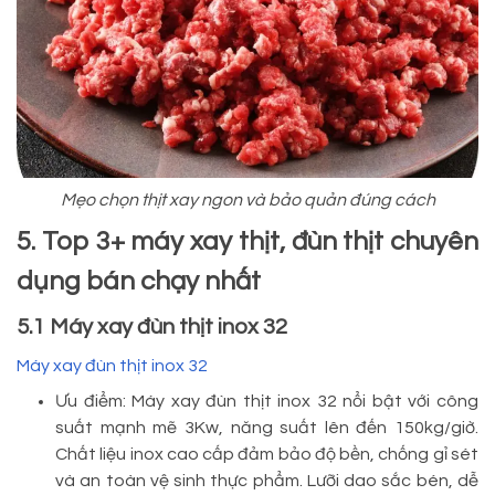
Mẹo chọn thịt xay ngon và bảo quản đúng cách
5. Top 3+ máy xay thịt, đùn thịt chuyên
dụng bán chạy nhất
5.1 Máy xay đùn thịt inox 32
Máy xay đùn thịt inox 32
Ưu điểm: Máy xay đùn thịt inox 32 nổi bật với công
suất mạnh mẽ 3Kw, năng suất lên đến 150kg/giờ.
Chất liệu inox cao cấp đảm bảo độ bền, chống gỉ sét
và an toàn vệ sinh thực phẩm. Lưỡi dao sắc bén, dễ