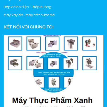
Bếp chiên điện – bếp nướng
Máy xay đá , máy cắt nước đá
KẾT NỐI VỚI CHÚNG TÔI