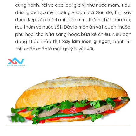
cùng hành, tỏi và các loại gia vị như nước mắm, tiêu,
đường để tạo nên hương vị đậm đà. Sau đó, thịt xay
được kẹp vào bánh mì giòn rụm, thêm chút dưa leo,
rau thơm và nước sốt. Đây là món ăn vặt quen thuộc,
phù hợp cho bữa sáng hoặc bữa xế chiều. Nếu bạn
đang thắc mắc
thịt xay làm món gì ngon
, bánh mì
thịt chắc chắn là một gợi ý tuyệt vời.