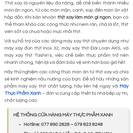
Thịt xay là nguyên liệu đa năng, dễ chế biến thành nhiều
món ăn ngon, từ các món mặn, canh, súp đến món ăn vặt
hấp dẫn. Khi băn khoăn
thịt xay làm món gì ngon
, bạn có
thể tham khảo các công thức như nem rán, chả lá lốt, thịt
viên sốt cà chua hoặc mực nhồi thịt.
Với sự hỗ trợ của các dòng máy xay thịt chuyên dụng như
máy xay đùn thịt inox 32, máy xay thịt Đài Loan AKS, và
máy xay thịt Tashin's, việc chế biến thực phẩm trở nên
nhanh chóng, tiện lợi và đảm bảo vệ sinh hơn bao giờ hết.
Hãy thử nghiệm các công thức món ăn từ thịt xay và chia
sẻ kinh nghiệm nấu nướng của bạn. Để sở hữu những sản
phẩm máy xay thịt chất lượng, hãy liên hệ ngay với
Máy
Thực Phẩm Xanh
– đơn vị cung cấp thiết bị nhà bếp uy tín,
chất lượng cao.
HỆ THỐNG CỬA HÀNG MÁY THỰC PHẨM XANH
Hotline: 077 890 2828 – 079 823 8248