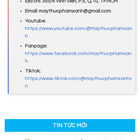
Địa chỉ: 355/6 Vĩnh Viễn, P.5, Q.10, TP.HCM
Email: maythucphamxanh@gmail.com
Youtube:
https://www.youtube.com/@Maythucphamxan
h
Fanpage:
https://www.facebook.com/maythucphamxan
h
Tiktok:
https://www.tiktok.com/@maythucphamxanhv
n
TIN TỨC MỚI