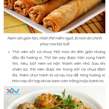
Nem rán giòn tan, nhân thịt mềm ngọt, là món ăn chinh
phục mọi lứa tuổi
Thịt viên sốt cà chua: Một món ăn đơn giản nhưng
đầy đủ hương vị. Thịt lợn xay được trộn cùng hành
tím, tiêu, bột nêm và nặn thành viên nhỏ. Sau khi
chiên sơ, thịt viên được rim trong sốt cà chua đậm
đà, thêm chút hành lá và rau mùi để tăng hương vị.
Món này rất hợp khi ăn kèm cơm trắng hoặc bánh mì.