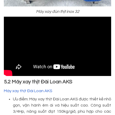
Máy xay đùn thịt inox 32
5.2 Máy xay thịt Đài Loan AKS
Máy xay thịt Đài Loan AKS
Ưu điểm: Máy xay thịt Đài Loan AKS được thiết kế nhỏ
gọn, vận hành êm ái và hiệu suất cao. Công suất
3/4Hp, năng suất đạt 150kg/giờ, phù hợp cho các