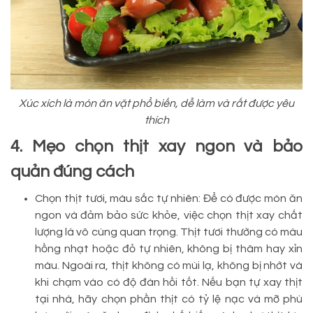
Xúc xích là món ăn vặt phổ biến, dễ làm và rất được yêu
thích
4. Mẹo chọn thịt xay ngon và bảo
quản đúng cách
Chọn thịt tươi, màu sắc tự nhiên: Để có được món ăn
ngon và đảm bảo sức khỏe, việc chọn thịt xay chất
lượng là vô cùng quan trọng. Thịt tươi thường có màu
hồng nhạt hoặc đỏ tự nhiên, không bị thâm hay xỉn
màu. Ngoài ra, thịt không có mùi lạ, không bị nhớt và
khi chạm vào có độ đàn hồi tốt. Nếu bạn tự xay thịt
tại nhà, hãy chọn phần thịt có tỷ lệ nạc và mỡ phù