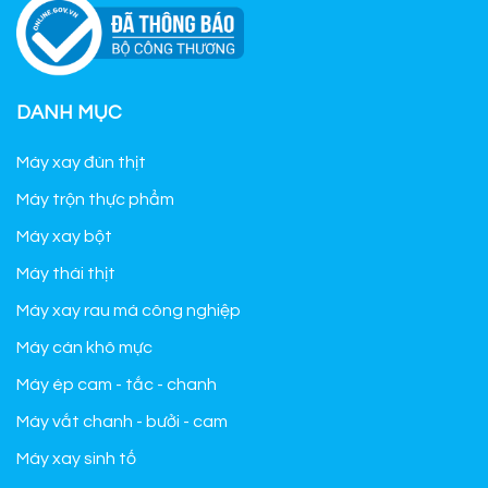
DANH MỤC
Máy xay đùn thịt
Máy trộn thực phẩm
Máy xay bột
Máy thái thịt
Máy xay rau má công nghiệp
Máy cán khô mực
Máy ép cam - tắc - chanh
Máy vắt chanh - bưởi - cam
Máy xay sinh tố