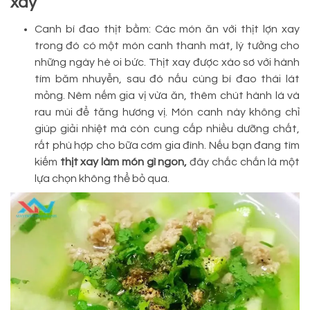
xay
Canh bí đao thịt bằm: Các món ăn với thịt lợn xay
trong đó có một món canh thanh mát, lý tưởng cho
những ngày hè oi bức. Thịt xay được xào sơ với hành
tím băm nhuyễn, sau đó nấu cùng bí đao thái lát
mỏng. Nêm nếm gia vị vừa ăn, thêm chút hành lá và
rau mùi để tăng hương vị. Món canh này không chỉ
giúp giải nhiệt mà còn cung cấp nhiều dưỡng chất,
rất phù hợp cho bữa cơm gia đình. Nếu bạn đang tìm
kiếm
thịt xay làm món gì ngon,
đây chắc chắn là một
lựa chọn không thể bỏ qua.