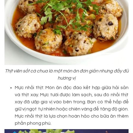
Thịt viên sốt cà chua là một món ăn đơn giản nhưng đầy đủ
hương vị
Mực nhồi thịt: Món ăn độc đáo kết hợp giữa hải sản
và thịt xay. Mực tươi được làm sạch, sau đó nhồi thịt
xay đã ướp gia vị vào bên trong. Bạn có thể hấp để
giữ vị ngọt tự nhiên hoặc chiên vàng để tăng độ giòn.
Mực nhồi thịt là lựa chọn hoàn hảo cho bữa ăn thêm
phần phong phú.