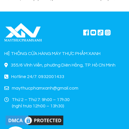
mua chính hãng tại Máy Thực
sơ chế cho quán ăn, bếp công
Phẩm Xanh.
nghiệp.
HỆ THỐNG CỬA HÀNG MÁY THỰC PHẨM XANH
355/6 Vĩnh Viễn, phường Diên Hồng, TP. Hồ Chí Minh
Hotline 24/7: 0932001433
maythucphamxanh@gmail.com
Thứ 2 – Thứ 7: 9h00 – 17h30
(nghỉ trưa 12h00 – 13h30)