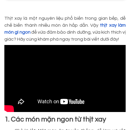
Thịt xay là một nguyên liệu phổ biến trong gian bếp, dễ
chế biến thành nhiều món ăn hấp dẫn. Vậy
thịt xay làm
món gì ngon
để vừa đảm bảo dinh dưỡng, vừa kích thích vị
giác? Hãy cùng khám phá ngay trong bài viết dưới đây!
1. Các món mặn ngon từ thịt xay