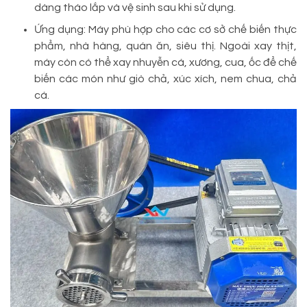
dàng tháo lắp và vệ sinh sau khi sử dụng.
Ứng dụng: Máy phù hợp cho các cơ sở chế biến thực
phẩm, nhà hàng, quán ăn, siêu thị. Ngoài xay thịt,
máy còn có thể xay nhuyễn cá, xương, cua, ốc để chế
biến các món như giò chả, xúc xích, nem chua, chả
cá.