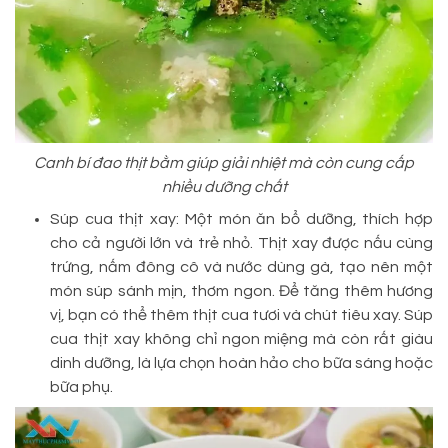
Canh bí đao thịt bằm giúp giải nhiệt mà còn cung cấp
nhiều dưỡng chất
Súp cua thịt xay: Một món ăn bổ dưỡng, thích hợp
cho cả người lớn và trẻ nhỏ. Thịt xay được nấu cùng
trứng, nấm đông cô và nước dùng gà, tạo nên một
món súp sánh mịn, thơm ngon. Để tăng thêm hương
vị, bạn có thể thêm thịt cua tươi và chút tiêu xay. Súp
cua thịt xay không chỉ ngon miệng mà còn rất giàu
dinh dưỡng, là lựa chọn hoàn hảo cho bữa sáng hoặc
bữa phụ.