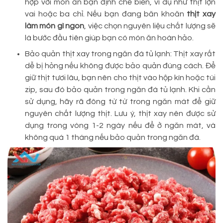
hợp với món ăn bạn định chế biến, ví dụ như thịt lợn
vai hoặc ba chỉ. Nếu bạn đang băn khoăn
thịt xay
làm món gì ngon
, việc chọn nguyên liệu chất lượng sẽ
là bước đầu tiên giúp bạn có món ăn hoàn hảo.
Bảo quản thịt xay trong ngăn đá tủ lạnh: Thịt xay rất
dễ bị hỏng nếu không được bảo quản đúng cách. Để
giữ thịt tươi lâu, bạn nên cho thịt vào hộp kín hoặc túi
zip, sau đó bảo quản trong ngăn đá tủ lạnh. Khi cần
sử dụng, hãy rã đông từ từ trong ngăn mát để giữ
nguyên chất lượng thịt. Lưu ý, thịt xay nên được sử
dụng trong vòng 1-2 ngày nếu để ở ngăn mát, và
không quá 1 tháng nếu bảo quản trong ngăn đá.