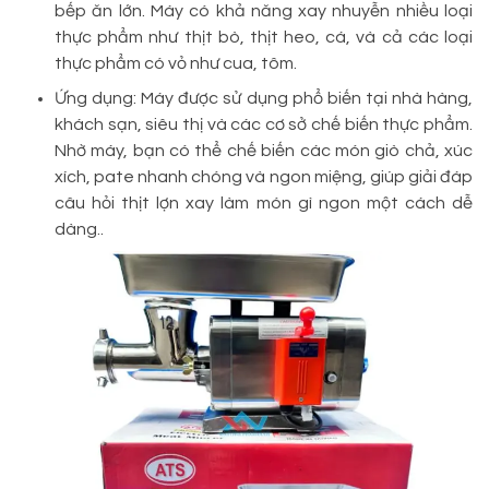
bếp ăn lớn. Máy có khả năng xay nhuyễn nhiều loại
thực phẩm như thịt bò, thịt heo, cá, và cả các loại
thực phẩm có vỏ như cua, tôm.
Ứng dụng: Máy được sử dụng phổ biến tại nhà hàng,
khách sạn, siêu thị và các cơ sở chế biến thực phẩm.
Nhờ máy, bạn có thể chế biến các món giò chả, xúc
xích, pate nhanh chóng và ngon miệng, giúp giải đáp
câu hỏi thịt lợn xay làm món gì ngon một cách dễ
dàng..