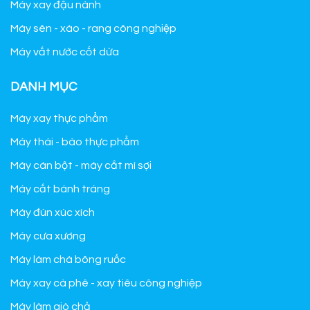
Máy xay đậu nành
Máy sên - xào - rang công nghiệp
Máy vắt nước cốt dừa
DANH MỤC
Máy xay thực phẩm
Máy thái - bào thực phẩm
Máy cán bột - máy cắt mì sợi
Máy cắt bánh tráng
Máy đùn xúc xích
Máy cưa xương
Máy làm chà bông ruốc
Máy xay cà phê - xay tiêu công nghiệp
Máy làm giò chả