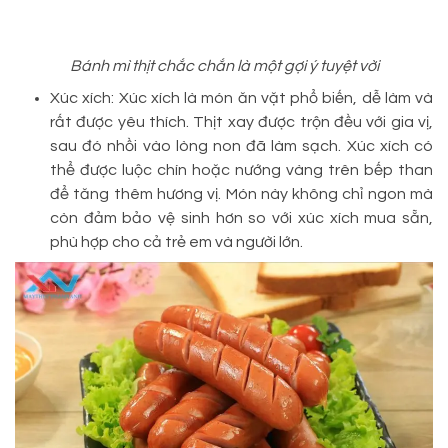
Bánh mì thịt chắc chắn là một gợi ý tuyệt vời
Xúc xích: Xúc xích là món ăn vặt phổ biến, dễ làm và
rất được yêu thích. Thịt xay được trộn đều với gia vị,
sau đó nhồi vào lòng non đã làm sạch. Xúc xích có
thể được luộc chín hoặc nướng vàng trên bếp than
để tăng thêm hương vị. Món này không chỉ ngon mà
còn đảm bảo vệ sinh hơn so với xúc xích mua sẵn,
phù hợp cho cả trẻ em và người lớn.