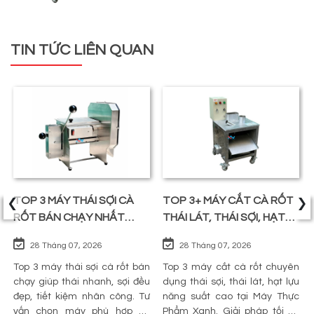
TIN TỨC LIÊN QUAN
‹
›
TOP 3 MÁY THÁI SỢI CÀ
TOP 3+ MÁY CẮT CÀ RỐT
RỐT BÁN CHẠY NHẤT
THÁI LÁT, THÁI SỢI, HẠT
TRÊN THỊ TRƯỜNG
LỰU
28 Tháng 07, 2026
28 Tháng 07, 2026
Top 3 máy thái sợi cà rốt bán
Top 3 máy cắt cà rốt chuyên
chạy giúp thái nhanh, sợi đều
dụng thái sợi, thái lát, hạt lựu
đẹp, tiết kiệm nhân công. Tư
năng suất cao tại Máy Thực
vấn chọn máy phù hợp và
Phẩm Xanh. Giải pháp tối ưu