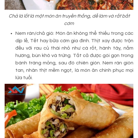
Chả lá lốt là một món ăn truyền thống, dễ làm và rất bắt
cơm
Nem rán/chả giò: Món ăn không thể thiếu trong các
dịp lễ, Tết hay bữa cơm gia đình. Thịt xay được trộn
đều với rau củ thái nhỏ như cà rốt, hành tây, nấm
hương, bún khô và trứng. Tất cả được gói gọn trong
bánh tráng mỏng, sau đó chiên giòn. Nem rán giòn
tan, nhân thịt mềm ngọt, là món ăn chinh phục mọi
lứa tuổi.