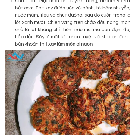
Chả lá lốt: Một món ăn truyền thống, dễ làm và rất
bắt cơm. Thịt xay được ướp với hành, tỏi băm nhuyễn,
nước mắm, tiêu và chút đường, sau đó cuộn trong lá
lốt xanh mướt. Chiên vàng trên chảo dầu nóng, món
chả lá lốt không chỉ thơm nức mũi mà còn đậm đà,
hấp dẫn. Đây là một lựa chọn tuyệt vời khi bạn đang
băn khoăn
thịt xay làm món gì ngon
.