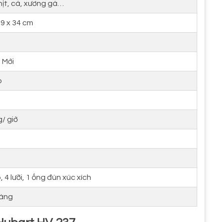
hịt, cá, xương gà…
29 x 34 cm
 Mới
p
/ giờ
, 4 lưỡi, 1 ống đùn xúc xích
háng