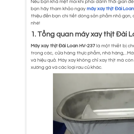
Nếu bạn khá mệt mỏi khi phải dành thời gian để
bạn hãy tham khảo ngay
máy xay thịt Đài Loa
thiệu đến bạn chi tiết dòng sản phẩm nhỏ gọn, 
nhé!
1. Tổng quan máy xay thịt Đài 
Máy xay thịt Đài Loan HV-237
là một thiết bị c
trong các, cửa hàng thực phẩm, nhà hàng,...M
và hiệu quả. Máy xay không chỉ xay thịt mà cò
xương gà và các loại rau củ khác.