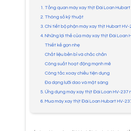
1. Tổng quan máy xay thịt Đài Loan Hubar
2. Thông số kỹ thuật
3. Chi tiết bộ phận máy xay thịt Hubart HV
4. Những lợi thế của máy xay thịt Đài Loan
Thiết kế gọn nhẹ
Chất liệu bền bỉ và chắc chắn
Công suất hoạt động mạnh mẽ
Công tắc xoay chiều tiện dụng
Đa dạng lưỡi dao và mặt sàng
5. Ứng dụng máy xay thịt Đài Loan HV-237 
6. Mua máy xay thịt Đài Loan Hubart HV-237