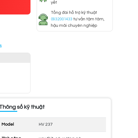
yết
Tổng đài hỗ trợ kỹ thuật
0932001433
tư vấn tậm tâm,
hậu mãi chuyên nghiệp
i
Thông số kỹ thuật
Model
HV 237