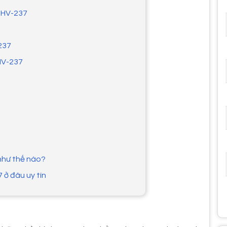
t HV-237
-237
 HV-237
như thế nào?
 ở đâu uy tín