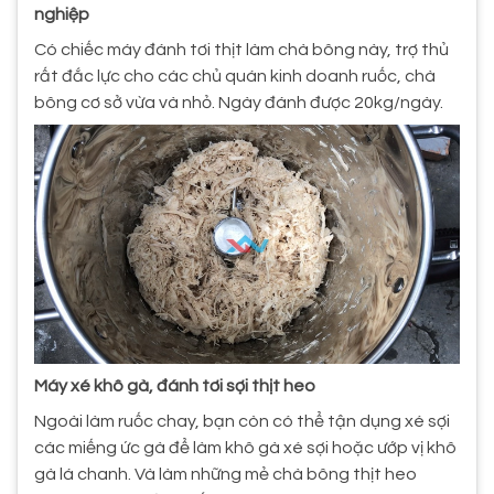
nghiệp
Có chiếc máy đánh tơi thịt làm chà bông này, trợ thủ
rất đắc lực cho các chủ quán kinh doanh ruốc, chà
bông cơ sở vừa và nhỏ. Ngày đánh được 20kg/ngày.
Máy xé khô gà, đánh tơi sợi thịt heo
Ngoài làm ruốc chay, bạn còn có thể tận dụng xé sợi
các miếng ức gà để làm khô gà xé sợi hoặc ướp vị khô
gà lá chanh. Và làm những mẻ chà bông thịt heo