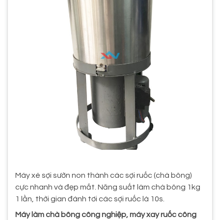
Máy xé sợi sườn non thành các sợi ruốc (chà bông)
cực nhanh và đẹp mắt. Năng suất làm chà bông 1kg
1 lần, thời gian đánh tơi các sợi ruốc là 10s.
Máy làm chà bông công nghiệp, máy xay ruốc công