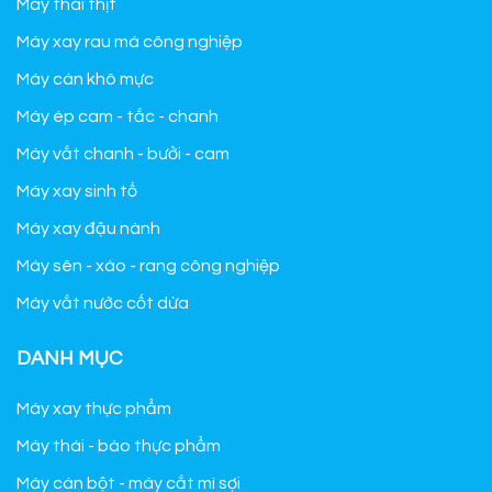
Máy thái thịt
Máy xay rau má công nghiệp
Máy cán khô mực
Máy ép cam - tắc - chanh
Máy vắt chanh - bưởi - cam
Máy xay sinh tố
Máy xay đậu nành
Máy sên - xào - rang công nghiệp
Máy vắt nước cốt dừa
DANH MỤC
Máy xay thực phẩm
Máy thái - bào thực phẩm
Máy cán bột - máy cắt mì sợi