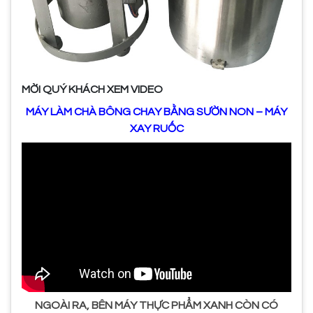
MỜI QUÝ KHÁCH XEM VIDEO
MÁY LÀM CHÀ BÔNG CHAY BẰNG SƯỜN NON – MÁY
XAY RUỐC
NGOÀI RA, BÊN MÁY THỰC PHẨM XANH CÒN CÓ