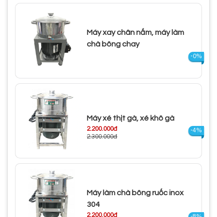
Máy xay chân nấm, máy làm
chà bông chay
-0%
Máy xé thịt gà, xé khô gà
2.200.000đ
-4%
2.300.000đ
Máy làm chà bông ruốc inox
304
2.200.000đ
-8%