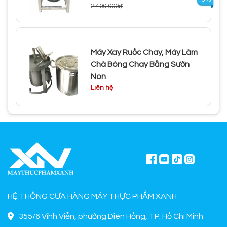
2.400.000đ
Máy Xay Ruốc Chay, Máy Làm
Chà Bông Chay Bằng Sườn
Non
Liên hệ
HỆ THỐNG CỬA HÀNG MÁY THỰC PHẨM XANH
355/6 Vĩnh Viễn, phường Diên Hồng, TP. Hồ Chí Minh