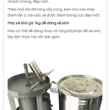
nhanh chóng, đẹp mắt.
*Mẹo nhỏ: khi đã rang sấy xong, bạn cho vào máy
đánh lần 2, sợi ruốc sẽ được đánh bông cực đẹp mắt.
Máy xé khô gà 1kg dễ dàng vệ sinh
Máy có thể dễ dàng tháo rời từng bộ phận để vệ sinh,
lắp đặt thao tác rất đơn giản.