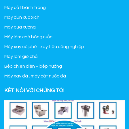
Máy cắt bánh tráng
Máy đùn xúc xích
Máy cưa xương
Máy làm chà bông ruốc
Máy xay cà phê - xay tiêu công nghiệp
Máy làm giò chả
Bếp chiên điện – bếp nướng
Máy xay đá , máy cắt nước đá
KẾT NỐI VỚI CHÚNG TÔI