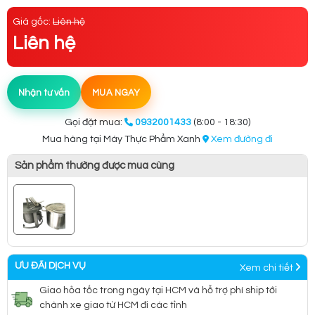
Giá gốc:
Liên hệ
Liên hệ
Nhận tư vấn
MUA NGAY
Gọi đặt mua:
0932001433
(8:00 - 18:30)
Mua hàng tại Máy Thực Phẩm Xanh
Xem đường đi
Sản phẩm thường được mua cùng
ƯU ĐÃI DỊCH VỤ
Xem chi tiết
Giao hỏa tốc trong ngày tại HCM và hỗ trợ phí ship tới
chành xe giao từ HCM đi các tỉnh