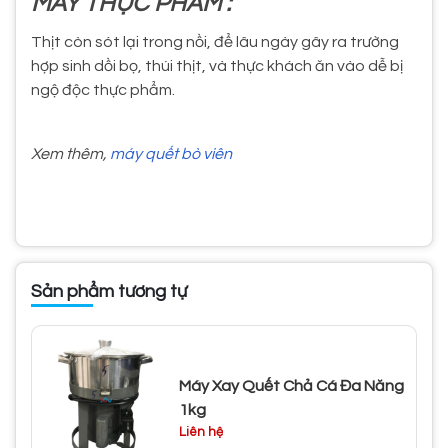
MÁY THỰC PHẨM :
Thịt còn sót lại trong nồi, để lâu ngày gây ra trường
hợp sinh dồi bọ, thúi thịt, và thực khách ăn vào dễ bị
ngộ độc thực phẩm.
Xem thêm,
máy quết bò viên
Sản phẩm tương tự
Máy Xay Quết Chả Cá Đa Năng
1kg
Liên hệ