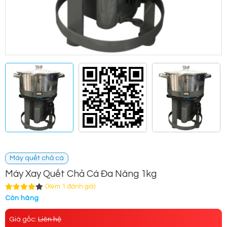
Máy quết chả cá
Máy Xay Quết Chả Cá Đa Năng 1kg
(Xem 1 đánh giá)
Còn hàng
Giá gốc:
Liên hệ