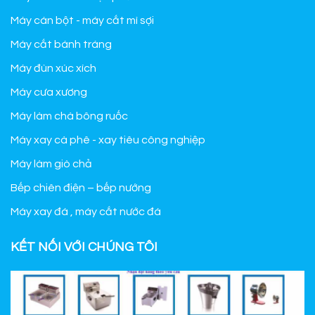
Máy cán bột - máy cắt mì sợi
Máy cắt bánh tráng
Máy đùn xúc xích
Máy cưa xương
Máy làm chà bông ruốc
Máy xay cà phê - xay tiêu công nghiệp
Máy làm giò chả
Bếp chiên điện – bếp nướng
Máy xay đá , máy cắt nước đá
KẾT NỐI VỚI CHÚNG TÔI