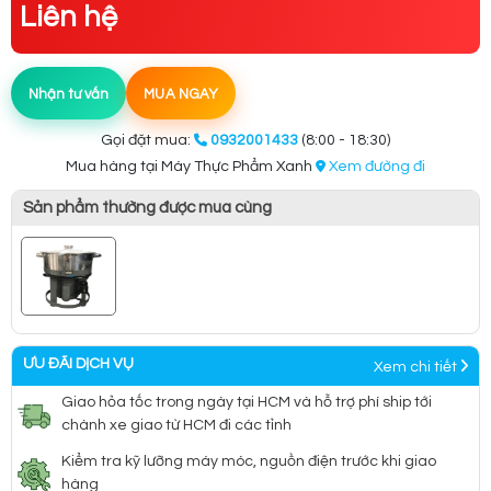
Liên hệ
Nhận tư vấn
MUA NGAY
Gọi đặt mua:
0932001433
(8:00 - 18:30)
Mua hàng tại Máy Thực Phẩm Xanh
Xem đường đi
Sản phẩm thường được mua cùng
ƯU ĐÃI DỊCH VỤ
Xem chi tiết
Giao hỏa tốc trong ngày tại HCM và hỗ trợ phí ship tới
chành xe giao từ HCM đi các tỉnh
Kiểm tra kỹ lưỡng máy móc, nguồn điện trước khi giao
hàng