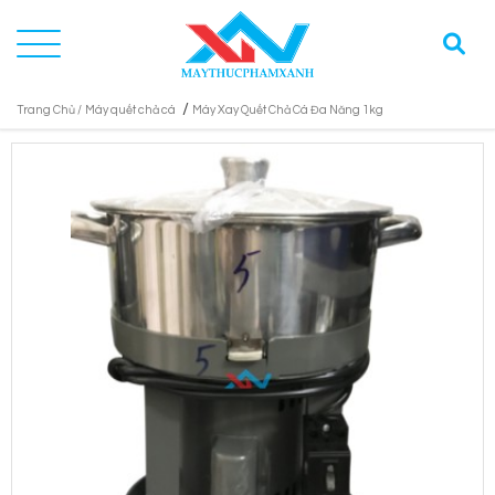
/
Trang Chủ /
Máy quết chả cá
Máy Xay Quết Chả Cá Đa Năng 1kg