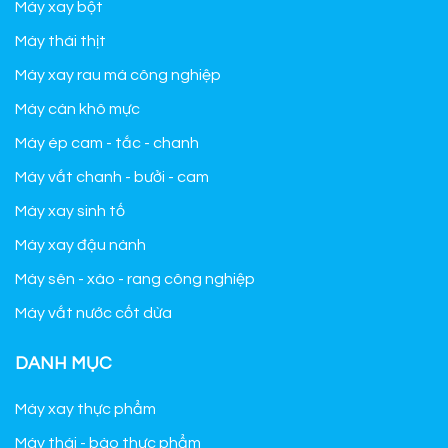
Máy xay bột
Máy thái thịt
Máy xay rau má công nghiệp
Máy cán khô mực
Máy ép cam - tắc - chanh
Máy vắt chanh - bưởi - cam
Máy xay sinh tố
Máy xay đậu nành
Máy sên - xào - rang công nghiệp
Máy vắt nước cốt dừa
DANH MỤC
Máy xay thực phẩm
Máy thái - bào thực phẩm