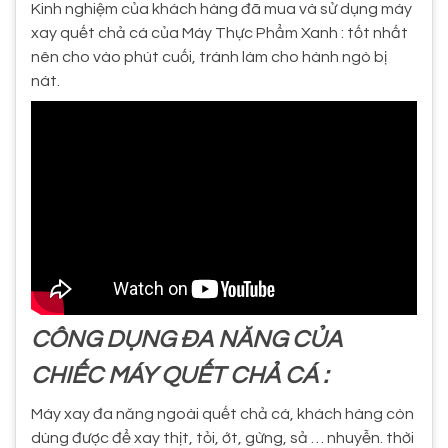
Kinh nghiệm của khách hàng đã mua và sử dụng máy
xay quết chả cá của Máy Thực Phẩm Xanh : tốt nhất
nên cho vào phút cuối, tránh làm cho hành ngò bị
nát.
CÔNG DỤNG ĐA NĂNG CỦA
CHIẾC MÁY QUẾT CHẢ CÁ :
Máy xay đa năng ngoài quết chả cá, khách hàng còn
dùng được để xay thịt, tỏi, ớt, gừng, sả … nhuyễn. thời