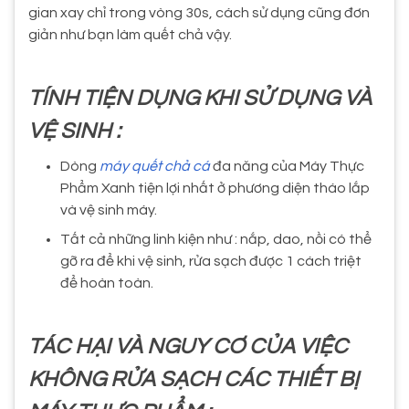
gian xay chỉ trong vòng 30s, cách sử dụng cũng đơn
giản như bạn làm quết chả vậy.
TÍNH TIỆN DỤNG KHI SỬ DỤNG VÀ
VỆ SINH :
Dòng
máy quết chả cá
đa năng của Máy Thực
Phẩm Xanh tiện lợi nhất ở phương diện tháo lắp
và vệ sinh máy.
Tất cả những linh kiện như : nắp, dao, nồi có thể
gỡ ra để khi vệ sinh, rửa sạch được 1 cách triệt
để hoàn toàn.
TÁC HẠI VÀ NGUY CƠ CỦA VIỆC
KHÔNG RỬA SẠCH CÁC THIẾT BỊ