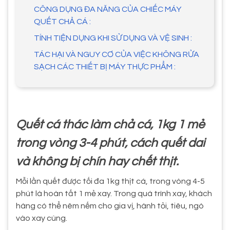
CÔNG DỤNG ĐA NĂNG CỦA CHIẾC MÁY
QUẾT CHẢ CÁ :
TÍNH TIỆN DỤNG KHI SỬ DỤNG VÀ VỆ SINH :
TÁC HẠI VÀ NGUY CƠ CỦA VIỆC KHÔNG RỬA
SẠCH CÁC THIẾT BỊ MÁY THỰC PHẨM :
Quết cá thác làm chả cá, 1kg 1 mẻ
trong vòng 3-4 phút, cách quết dai
và không bị chín hay chết thịt.
Mỗi lần quết được tối đa 1kg thịt cá, trong vòng 4-5
phút là hoàn tất 1 mẻ xay. Trong quá trình xay, khách
hàng có thể nêm nếm cho gia vị, hành tỏi, tiêu, ngò
vào xay cùng.