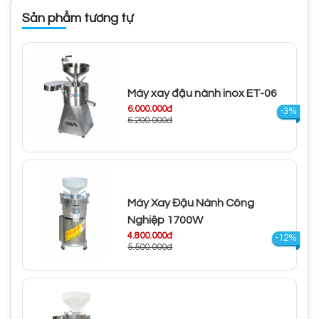
Sản phẩm tương tự
Máy xay đậu nành inox ET-06
6.000.000đ
-3%
6.200.000đ
Máy Xay Đậu Nành Công
Nghiệp 1700W
4.800.000đ
-12%
5.500.000đ