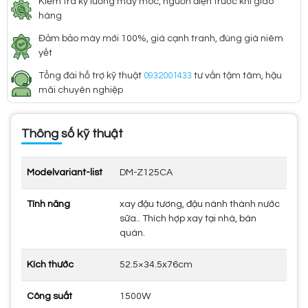
Kiểm tra kỹ lưỡng máy móc, nguồn điện trước khi giao
hàng
Đảm bảo máy mới 100%, giá cạnh tranh, đúng giá niêm
yết
Tổng đài hỗ trợ kỹ thuật
0932001433
tư vấn tậm tâm, hậu
mãi chuyên nghiệp
Thông số kỹ thuật
Modelvariant-list
DM-Z125CA
Tính năng
xay đậu tương, đậu nành thành nước
sữa.. Thích hợp xay tại nhà, bán
quán.
Kích thước
52.5×34.5x76cm
Công suất
1500W