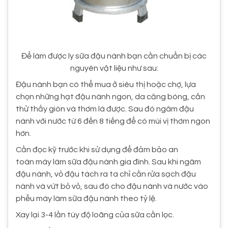
Để làm được ly sữa đậu nành bạn cần chuẩn bị các
nguyên vật liệu như sau:
Đậu nành bạn có thể mua ở siêu thị hoặc chợ, lựa
chọn những hạt đậu nành ngon, da căng bóng, cắn
thử thấy giòn và thơm là được. Sau đó ngâm đậu
nành với nước từ 6 đến 8 tiếng để có mùi vị thơm ngon
hơn.
Cần đọc kỹ trước khi sử dụng để đảm bảo an
toàn máy làm sữa đậu nành gia đình. Sau khi ngâm
đậu nành, vỏ đậu tách ra ta chỉ cần rửa sạch đậu
nành và vứt bỏ vỏ, sau đó cho đậu nành và nước vào
phễu máy làm sữa đậu nành theo tỷ lệ.
Xay lại 3-4 lần tùy độ loãng của sữa cần lọc.