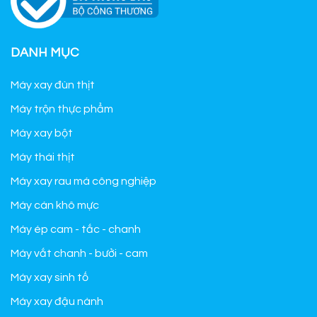
DANH MỤC
Máy xay đùn thịt
Máy trộn thực phẩm
Máy xay bột
Máy thái thịt
Máy xay rau má công nghiệp
Máy cán khô mực
Máy ép cam - tắc - chanh
Máy vắt chanh - bưởi - cam
Máy xay sinh tố
Máy xay đậu nành