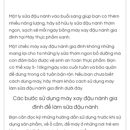
Một ly sữa đậu nành vào buổi sáng giúp bạn có thêm
nhiều năng lượng, hãy sở hữu ly sữa đậu nành thơm
ngon, sạch sẽ mỗi ngày bằng máy xay đậu nành gia
đình tại Máy thực phẩm xanh.
Một chiếc máy xay đậu nành gia đình không những
mang lại cho ta những ly sữa thơm ngon bổ dưỡng mà
còn đảm bảo được vệ sinh an toàn thực phẩm. Bạn
có thể xay 5-10kg/ngày vào cuối tuần và bảo quản
để dùng trong cả tuần bận rộn. Nếu bạn chưa biết
cách dùng máy, hãy tham khảo cách sử dụng máy
làm sữa đậu nành gia đình dưới đây.
Các bước sử dụng máy xay đậu nành gia
đình để làm sữa đậu nành
Bạn cần đọc kỹ những hướng dẫn sử dụng trước khi sử
dụng sản phẩm, về ổ cắm, để máy ở những nơi trẻ em