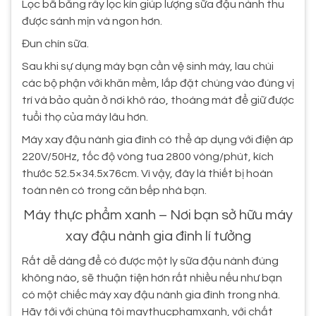
Lọc bã bằng rây lọc kín giúp lượng sữa đậu nành thu
được sánh mịn và ngon hơn.
Đun chín sữa.
Sau khi sự dụng máy bạn cần vệ sinh máy, lau chùi
các bộ phận với khăn mềm, lắp đặt chúng vào đúng vị
trí và bảo quản ở nơi khô ráo, thoáng mát để giữ được
tuổi thọ của máy lâu hơn.
Máy xay đậu nành gia đình có thể áp dụng với điện áp
220V/50Hz, tốc độ vòng tua 2800 vòng/phút, kích
thước 52.5×34.5x76cm. Vì vậy, đây là thiết bị hoàn
toàn nên có trong căn bếp nhà bạn.
Máy thực phẩm xanh – Nơi bạn sở hữu máy
xay đậu nành gia đình lí tưởng
Rất dễ dàng để có được một ly sữa đậu nành đúng
không nào, sẽ thuận tiện hơn rất nhiều nếu như bạn
có một chiếc máy xay đậu nành gia đình trong nhà.
Hãy tới với chúng tôi maythucphamxanh, với chất