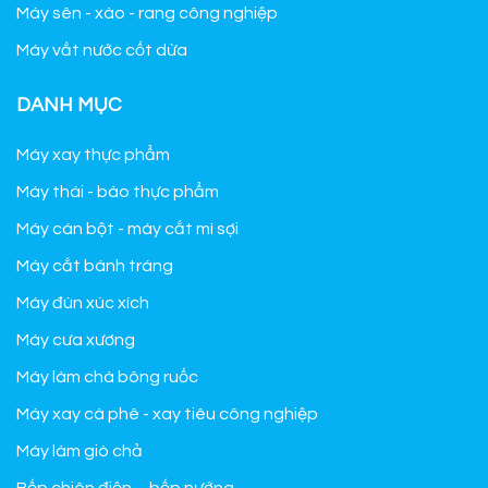
Máy sên - xào - rang công nghiệp
Máy vắt nước cốt dừa
DANH MỤC
Máy xay thực phẩm
Máy thái - bào thực phẩm
Máy cán bột - máy cắt mì sợi
Máy cắt bánh tráng
Máy đùn xúc xích
Máy cưa xương
Máy làm chà bông ruốc
Máy xay cà phê - xay tiêu công nghiệp
Máy làm giò chả