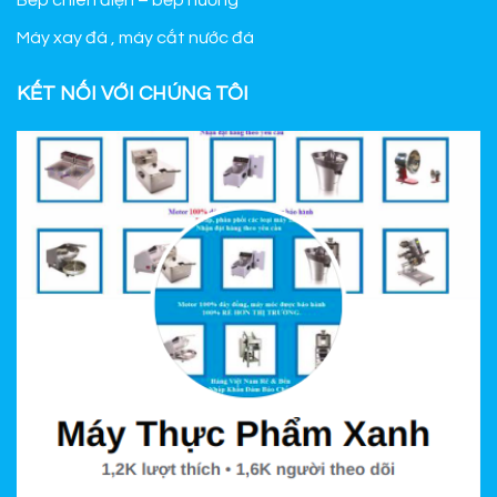
Bếp chiên điện – bếp nướng
Máy xay đá , máy cắt nước đá
KẾT NỐI VỚI CHÚNG TÔI