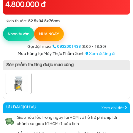
4.800.000 đ
- Kích thước:
52.5×34.5x76cm
Nhận tư vấn
MUA NGAY
Gọi đặt mua:
0932001433
(8:00 - 18:30)
Mua hàng tại Máy Thực Phẩm Xanh
Xem đường đi
Sản phẩm thường được mua cùng
ƯU ĐÃI DỊCH VỤ
Xem chi tiết
Giao hỏa tốc trong ngày tại HCM và hỗ trợ phí ship tới
chành xe giao từ HCM đi các tỉnh