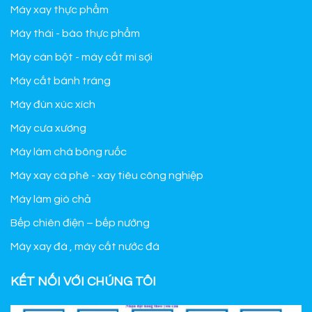
Máy xay thực phẩm
Máy thái - bào thực phẩm
Máy cán bột - máy cắt mì sợi
Máy cắt bánh tráng
Máy đùn xúc xích
Máy cưa xương
Máy làm chà bông ruốc
Máy xay cà phê - xay tiêu công nghiệp
Máy làm giò chả
Bếp chiên điện – bếp nướng
Máy xay đá , máy cắt nước đá
KẾT NỐI VỚI CHÚNG TÔI