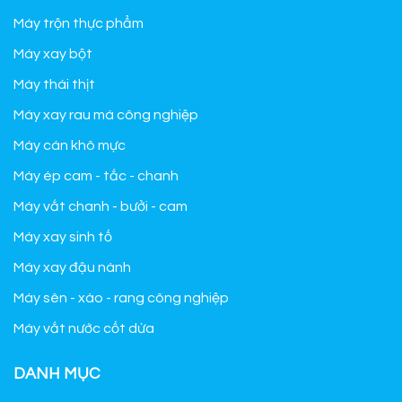
Máy trộn thực phẩm
Máy xay bột
Máy thái thịt
Máy xay rau má công nghiệp
Máy cán khô mực
Máy ép cam - tắc - chanh
Máy vắt chanh - bưởi - cam
Máy xay sinh tố
Máy xay đậu nành
Máy sên - xào - rang công nghiệp
Máy vắt nước cốt dừa
DANH MỤC