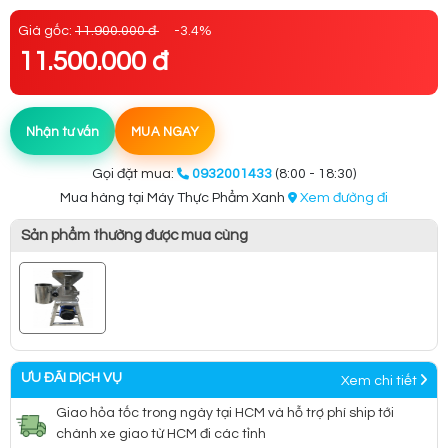
Giá gốc:
11.900.000 đ
-3.4%
11.500.000 đ
Nhận tư vấn
MUA NGAY
Gọi đặt mua:
0932001433
(8:00 - 18:30)
Mua hàng tại Máy Thực Phẩm Xanh
Xem đường đi
Sản phẩm thường được mua cùng
ƯU ĐÃI DỊCH VỤ
Xem chi tiết
Giao hỏa tốc trong ngày tại HCM và hỗ trợ phí ship tới
chành xe giao từ HCM đi các tỉnh