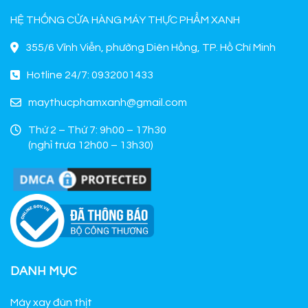
HỆ THỐNG CỬA HÀNG MÁY THỰC PHẨM XANH
355/6 Vĩnh Viễn, phường Diên Hồng, TP. Hồ Chí Minh
Hotline 24/7: 0932001433
maythucphamxanh@gmail.com
Thứ 2 – Thứ 7: 9h00 – 17h30
(nghỉ trưa 12h00 – 13h30)
DANH MỤC
Máy xay đùn thịt