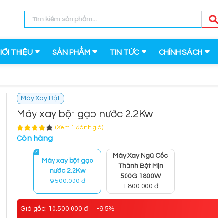
IỚI THIỆU
SẢN PHẨM
TIN TỨC
CHÍNH SÁCH
Máy Xay Bột
Máy xay bột gạo nước 2.2Kw
(Xem 1 đánh giá)
Còn hàng
Máy Xay Ngũ Cốc
Máy xay bột gạo
Thành Bột Mịn
nước 2.2Kw
500G 1800W
9.500.000 đ
1.800.000 đ
Giá gốc:
10.500.000 đ
-9.5%