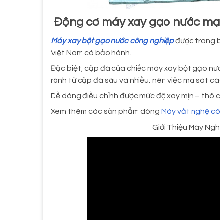
Động cơ máy xay gạo nước mạ
Máy xay bột gạo nước công nghiệp
được trang b
Việt Nam có bảo hành.
Đặc biệt, cặp đá của chiếc máy xay bột gạo nước
rãnh từ cặp đá sâu và nhiều, nên việc ma sát cá
Dễ dàng điều chỉnh được mức độ xay mịn – thô c
Xem thêm các sản phẩm dòng
Máy vắt nghệ cô
Giới Thiệu Máy Ng