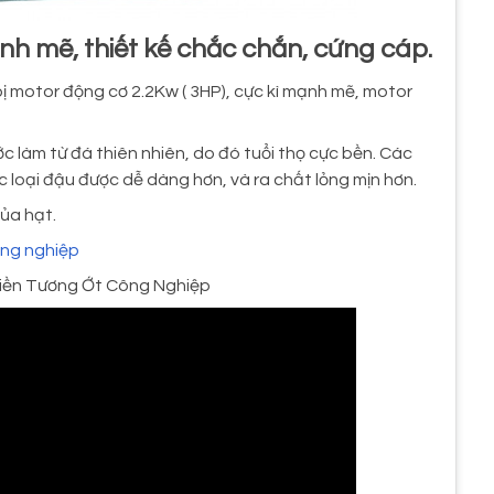
nh mẽ, thiết kế chắc chắn, cứng cáp.
ị motor động cơ 2.2Kw ( 3HP), cực kì mạnh mẽ, motor
 làm từ đá thiên nhiên, do đó tuổi thọ cực bền. Các
c loại đậu được dễ dàng hơn, và ra chất lỏng mịn hơn.
ủa hạt.
ng nghiệp
hiền Tương Ớt Công Nghiệp