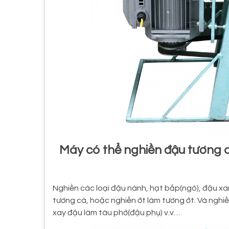
Máy có thể nghiền đậu tương 
Nghiền các loại đậu nành, hạt bắp(ngô), đậu x
tương cà, hoặc nghiền ớt làm tương ớt. Và ngh
xay đậu làm tàu phớ(đậu phụ) v.v…