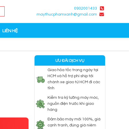
0932001433
maythucphamxanh@gmail.com
LIÊN HỆ
ƯU ĐÃI DỊCH VỤ
Giao hỏa tốc trong ngày tại
HCM và hỗ trợ phí ship tới
chành xe giao từ HCM đi các
tỉnh
Kiểm tra kỹ lưỡng máy móc,
nguồn điện trước khi giao
hàng
Đảm bảo máy mới 100%, giá
cạnh tranh, đúng giá niêm