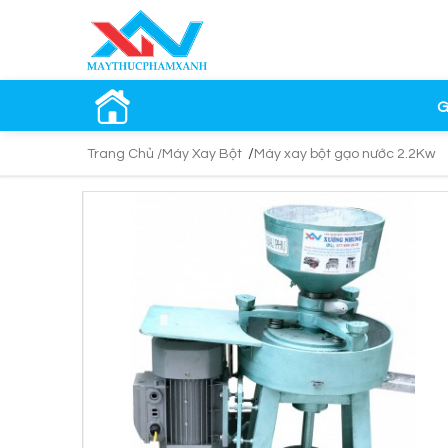
G
/
Trang Chủ /
Máy Xay Bột
Máy xay bột gạo nước 2.2Kw