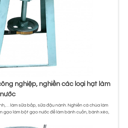
công nghiệp, nghiền các loại hạt làm
nước
anh,… làm sữa bắp, sữa đậu nành. Nghiền cá chùa làm
iền gạo làm bột gạo nước để làm bánh cuốn, bánh xèo,