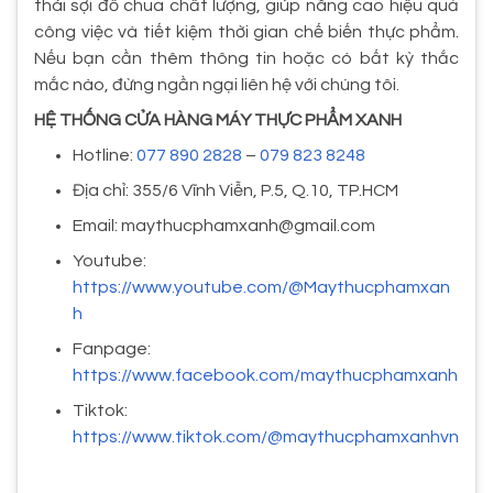
thái sợi đồ chua chất lượng, giúp nâng cao hiệu quả
công việc và tiết kiệm thời gian chế biến thực phẩm.
Nếu bạn cần thêm thông tin hoặc có bất kỳ thắc
mắc nào, đừng ngần ngại liên hệ với chúng tôi.
HỆ THỐNG CỬA HÀNG MÁY THỰC PHẨM XANH
Hotline:
077 890 2828
–
079 823 8248
Địa chỉ: 355/6 Vĩnh Viễn, P.5, Q.10, TP.HCM
Email: maythucphamxanh@gmail.com
Youtube:
https://www.youtube.com/@Maythucphamxan
h
Fanpage:
https://www.facebook.com/maythucphamxanh
Tiktok:
https://www.tiktok.com/@maythucphamxanhvn