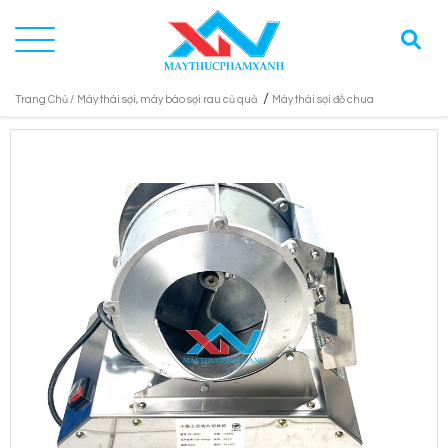
/
Trang Chủ /
Máy thái sợi, máy bào sợi rau củ quả
Máy thái sợi đồ chua