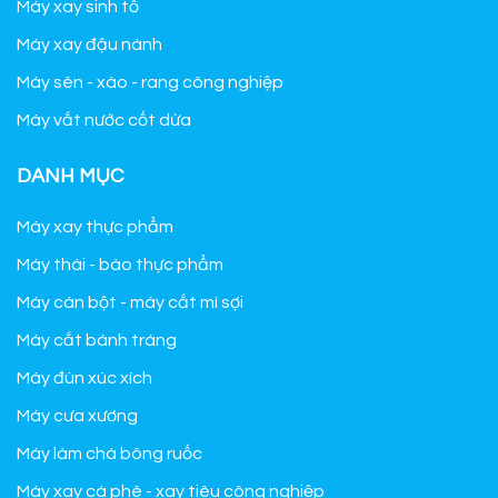
Máy xay sinh tố
Máy xay đậu nành
Máy sên - xào - rang công nghiệp
Máy vắt nước cốt dừa
DANH MỤC
Máy xay thực phẩm
Máy thái - bào thực phẩm
Máy cán bột - máy cắt mì sợi
Máy cắt bánh tráng
Máy đùn xúc xích
Máy cưa xương
Máy làm chà bông ruốc
Máy xay cà phê - xay tiêu công nghiệp