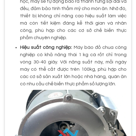
hộc, máy sẽ tự động bào ra thành từng sợi dài và
đều, đảm bảo tính thẩm mỹ cho món ăn. Nhờ đó,
thiết bị không chỉ nâng cao hiệu suất làm việc
mà còn tiết kiệm đáng kể thời gian và nhân
công, phù hợp cho các cơ sở chế biến thực
phẩm chuyên nghiệp.
Hiệu suất công nghiệp:
Máy bào đồ chua công
nghiệp có khả năng thái 1 kg cà rốt chỉ trong
vòng 30-40 giây. Với năng suất này, mỗi ngày
máy có thể cắt được trên 100kg, phù hợp cho
các cơ sở sản xuất lớn hoặc nhà hàng, quán ăn
có nhu cầu chế biến thực phẩm số lượng lớn.