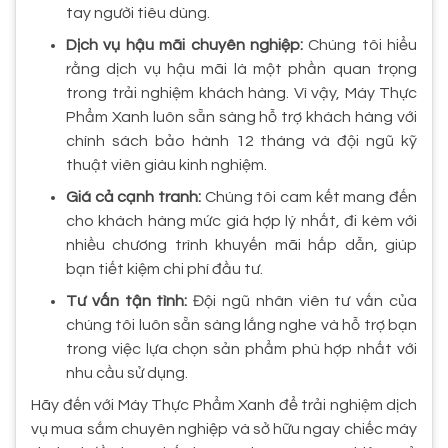
tay người tiêu dùng.
Dịch vụ hậu mãi chuyên nghiệp:
Chúng tôi hiểu
rằng dịch vụ hậu mãi là một phần quan trọng
trong trải nghiệm khách hàng. Vì vậy, Máy Thực
Phẩm Xanh luôn sẵn sàng hỗ trợ khách hàng với
chính sách bảo hành 12 tháng và đội ngũ kỹ
thuật viên giàu kinh nghiệm.
Giá cả cạnh tranh:
Chúng tôi cam kết mang đến
cho khách hàng mức giá hợp lý nhất, đi kèm với
nhiều chương trình khuyến mãi hấp dẫn, giúp
bạn tiết kiệm chi phí đầu tư.
Tư vấn tận tình:
Đội ngũ nhân viên tư vấn của
chúng tôi luôn sẵn sàng lắng nghe và hỗ trợ bạn
trong việc lựa chọn sản phẩm phù hợp nhất với
nhu cầu sử dụng.
Hãy đến với Máy Thực Phẩm Xanh để trải nghiệm dịch
vụ mua sắm chuyên nghiệp và sở hữu ngay chiếc máy