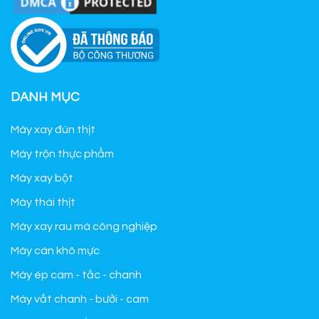
DANH MỤC
Máy xay đùn thịt
Máy trộn thực phẩm
Máy xay bột
Máy thái thịt
Máy xay rau má công nghiệp
Máy cán khô mực
Máy ép cam - tắc - chanh
Máy vắt chanh - bưởi - cam