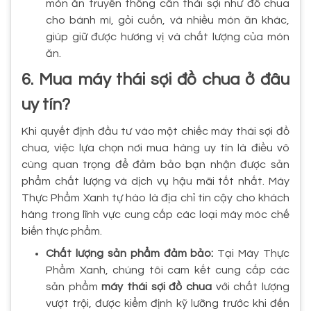
món ăn truyền thống cần thái sợi như đồ chua
cho bánh mì, gỏi cuốn, và nhiều món ăn khác,
giúp giữ được hương vị và chất lượng của món
ăn.
6. Mua máy thái sợi đồ chua ở đâu
uy tín?
Khi quyết định đầu tư vào một chiếc máy thái sợi đồ
chua, việc lựa chọn nơi mua hàng uy tín là điều vô
cùng quan trọng để đảm bảo bạn nhận được sản
phẩm chất lượng và dịch vụ hậu mãi tốt nhất. Máy
Thực Phẩm Xanh tự hào là địa chỉ tin cậy cho khách
hàng trong lĩnh vực cung cấp các loại máy móc chế
biến thực phẩm.
Chất lượng sản phẩm đảm bảo:
Tại Máy Thực
Phẩm Xanh, chúng tôi cam kết cung cấp các
sản phẩm
máy thái sợi đồ chua
với chất lượng
vượt trội, được kiểm định kỹ lưỡng trước khi đến