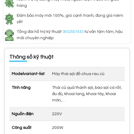
hàng
Đảm bảo máy mới 100%, giá cạnh tranh, đúng giá niêm
yết
Tổng đài hỗ trợ kỹ thuật
0932001433
tư vấn tậm tâm, hậu
mãi chuyên nghiệp
Thông số kỹ thuật
Modelvariant-list
Máy thái sợi đồ chua rau củ
Tính năng
Thái củ quả thành sợi, bào sợi cà rốt,
đu đủ, khoai lang, khoai tây, khoai
môn,…
Nguồn điện
220V
Công suất
200W