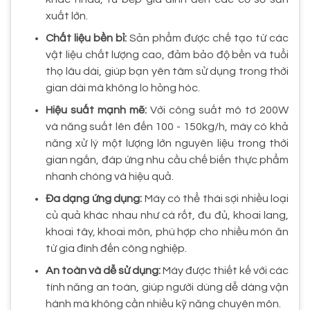
xuất lớn.
Chất liệu bền bỉ:
Sản phẩm được chế tạo từ các
vật liệu chất lượng cao, đảm bảo độ bền và tuổi
thọ lâu dài, giúp bạn yên tâm sử dụng trong thời
gian dài mà không lo hỏng hóc.
Hiệu suất mạnh mẽ:
Với công suất mô tơ 200W
và năng suất lên đến 100 - 150kg/h, máy có khả
năng xử lý một lượng lớn nguyên liệu trong thời
gian ngắn, đáp ứng nhu cầu chế biến thực phẩm
nhanh chóng và hiệu quả.
Đa dạng ứng dụng:
Máy có thể thái sợi nhiều loại
củ quả khác nhau như cà rốt, đu đủ, khoai lang,
khoai tây, khoai môn, phù hợp cho nhiều món ăn
từ gia đình đến công nghiệp.
An toàn và dễ sử dụng:
Máy được thiết kế với các
tính năng an toàn, giúp người dùng dễ dàng vận
hành mà không cần nhiều kỹ năng chuyên môn.