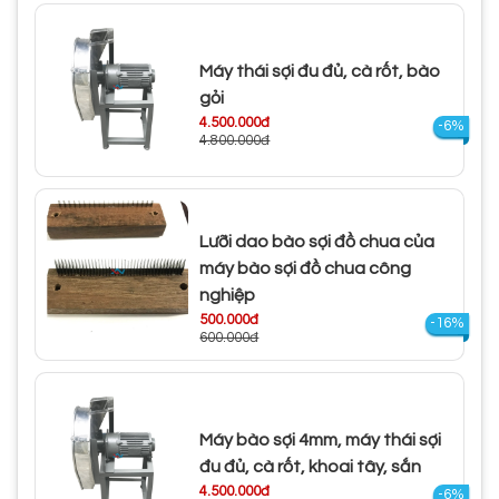
Máy thái sợi đu đủ, cà rốt, bào
gỏi
4.500.000đ
-6%
4.800.000đ
Lưỡi dao bào sợi đồ chua của
máy bào sợi đồ chua công
nghiệp
500.000đ
-16%
600.000đ
Máy bào sợi 4mm, máy thái sợi
đu đủ, cà rốt, khoai tây, sắn
4.500.000đ
-6%