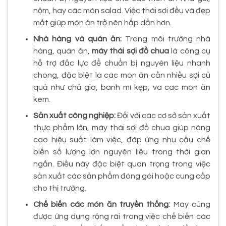
nộm, hay các món salad. Việc thái sợi đều và đẹp
mắt giúp món ăn trở nên hấp dẫn hơn.
Nhà hàng và quán ăn:
Trong môi trường nhà
hàng, quán ăn,
máy thái sợi đồ chua
là công cụ
hỗ trợ đắc lực để chuẩn bị nguyên liệu nhanh
chóng, đặc biệt là các món ăn cần nhiều sợi củ
quả như chả giò, bánh mì kẹp, và các món ăn
kèm.
Sản xuất công nghiệp:
Đối với các cơ sở sản xuất
thực phẩm lớn, máy thái sợi đồ chua giúp nâng
cao hiệu suất làm việc, đáp ứng nhu cầu chế
biến số lượng lớn nguyên liệu trong thời gian
ngắn. Điều này đặc biệt quan trọng trong việc
sản xuất các sản phẩm đóng gói hoặc cung cấp
cho thị trường.
Chế biến các món ăn truyền thống:
Máy cũng
được ứng dụng rộng rãi trong việc chế biến các