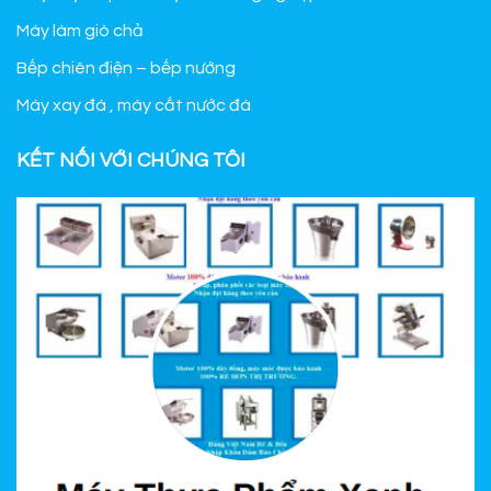
Máy làm giò chả
Bếp chiên điện – bếp nướng
Máy xay đá , máy cắt nước đá
KẾT NỐI VỚI CHÚNG TÔI