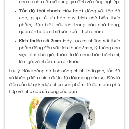
cho cả nhu cầu sử dụng gia đình và công nghiệp.
Tốc độ thái nhanh:
Máy hoạt động với tốc độ
cao, giúp tối ưu hóa quy trình chế biến thực
phẩm, đặc biệt hữu ích trong các nhà hàng,
quán ăn hoặc cơ sở sản xuất thực phẩm.
Kích thước sợi 3mm:
Máy tạo ra những sợi thực
phẩm đồng đều với kích thước 3mm, lý tưởng cho
việc làm chả giò, thái sợi đồ chua bán bánh mì,
làm gỏi và nhiều món ăn khác.
Lưu ý: Máy không có tính năng chỉnh thời gian, tốc độ
và không điều chỉnh được độ dày mỏng của sợi. Đây là
điều cần lưu ý khi lựa chọn sản phẩm để đảm bảo phù
hợp với nhu cầu sử dụng của bạn.