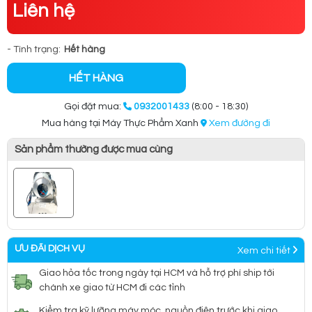
Liên hệ
- Tình trạng:
Hết hàng
HẾT HÀNG
Gọi đặt mua:
0932001433
(8:00 - 18:30)
Mua hàng tại Máy Thực Phẩm Xanh
Xem đường đi
Sản phẩm thường được mua cùng
ƯU ĐÃI DỊCH VỤ
Xem chi tiết
Giao hỏa tốc trong ngày tại HCM và hỗ trợ phí ship tới
chành xe giao từ HCM đi các tỉnh
Kiểm tra kỹ lưỡng máy móc, nguồn điện trước khi giao