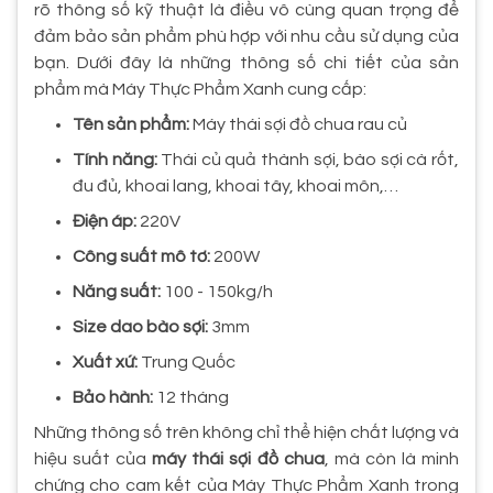
rõ thông số kỹ thuật là điều vô cùng quan trọng để
đảm bảo sản phẩm phù hợp với nhu cầu sử dụng của
bạn. Dưới đây là những thông số chi tiết của sản
phẩm mà Máy Thực Phẩm Xanh cung cấp:
Tên sản phẩm:
Máy thái sợi đồ chua rau củ
Tính năng:
Thái củ quả thành sợi, bào sợi cà rốt,
đu đủ, khoai lang, khoai tây, khoai môn,…
Điện áp:
220V
Công suất mô tơ:
200W
Năng suất:
100 - 150kg/h
Size dao bào sợi:
3mm
Xuất xứ:
Trung Quốc
Bảo hành:
12 tháng
Những thông số trên không chỉ thể hiện chất lượng và
hiệu suất của
máy thái sợi đồ chua
, mà còn là minh
chứng cho cam kết của Máy Thực Phẩm Xanh trong