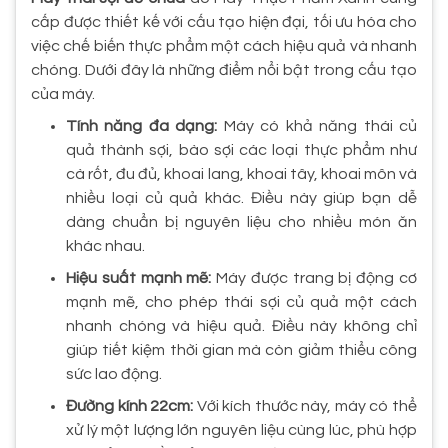
cấp được thiết kế với cấu tạo hiện đại, tối ưu hóa cho
việc chế biến thực phẩm một cách hiệu quả và nhanh
chóng. Dưới đây là những điểm nổi bật trong cấu tạo
của máy.
Tính năng đa dạng:
Máy có khả năng thái củ
quả thành sợi, bào sợi các loại thực phẩm như
cà rốt, đu đủ, khoai lang, khoai tây, khoai môn và
nhiều loại củ quả khác. Điều này giúp bạn dễ
dàng chuẩn bị nguyên liệu cho nhiều món ăn
khác nhau.
Hiệu suất mạnh mẽ:
Máy được trang bị động cơ
mạnh mẽ, cho phép thái sợi củ quả một cách
nhanh chóng và hiệu quả. Điều này không chỉ
giúp tiết kiệm thời gian mà còn giảm thiểu công
sức lao động.
Đường kính 22cm:
Với kích thước này, máy có thể
xử lý một lượng lớn nguyên liệu cùng lúc, phù hợp