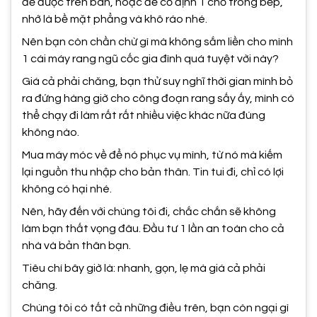
để được trên bàn, hoặc để cố định 1 chỗ trong bếp,
nhớ là bề mặt phẳng và khô ráo nhé.
Nên bạn còn chần chừ gì mà không sắm liền cho mình
1 cái máy rang ngũ cốc gia đình quá tuyệt vời này?
Giá cả phải chăng, bạn thử suy nghĩ thời gian mình bỏ
ra đứng hàng giờ cho công đoạn rang sấy ấy, mình có
thể chạy đi làm rất rất nhiều việc khác nữa đúng
không nào.
Mua máy móc về để nó phục vụ mình, từ nó mà kiếm
lại nguồn thu nhập cho bản thân. Tin tui đi, chỉ có lợi
không có hại nhé.
Nên, hãy đến với chúng tôi đi, chắc chắn sẽ không
làm bạn thất vọng đâu. Đầu tư 1 lần an toàn cho cả
nhà và bản thân bạn.
Tiêu chí bây giờ là: nhanh, gọn, lẹ mà giá cả phải
chăng.
Chúng tôi có tất cả những điều trên, bạn còn ngại gì