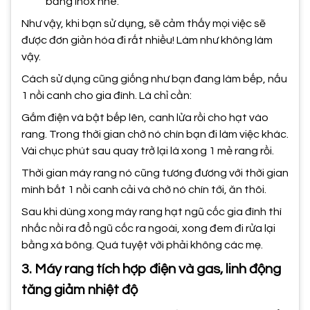
bằng inox nhé.
Như vậy, khi bạn sử dụng, sẽ cảm thấy mọi việc sẽ
được đơn giản hóa đi rất nhiều! Làm như không làm
vậy.
Cách sử dụng cũng giống như bạn đang làm bếp, nấu
1 nồi canh cho gia đình. Là chỉ cần:
Gắm điện và bật bếp lên, canh lửa rồi cho hạt vào
rang. Trong thời gian chờ nó chín bạn đi làm việc khác.
Vài chục phút sau quay trở lại là xong 1 mẻ rang rồi.
Thời gian máy rang nó cũng tương đương với thời gian
mình bắt 1 nồi canh cải và chờ nó chín tới, ăn thôi.
Sau khi dùng xong máy rang hạt ngũ cốc gia đình thì
nhấc nồi ra đổ ngũ cốc ra ngoài, xong đem đi rửa lại
bằng xà bông. Quá tuyệt vời phải không các mẹ.
3. Máy rang tích hợp điện và gas, linh động
tăng giảm nhiệt độ