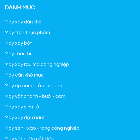
DANH MỤC
Máy xay đùn thịt
Máy trộn thực phẩm
Máy xay bột
Máy thái thịt
Máy xay rau má công nghiệp
Máy cán khô mực
Máy ép cam - tắc - chanh
Máy vắt chanh - bưởi - cam
Máy xay sinh tố
Máy xay đậu nành
Máy sên - xào - rang công nghiệp
Máy vắt nước cốt dừa