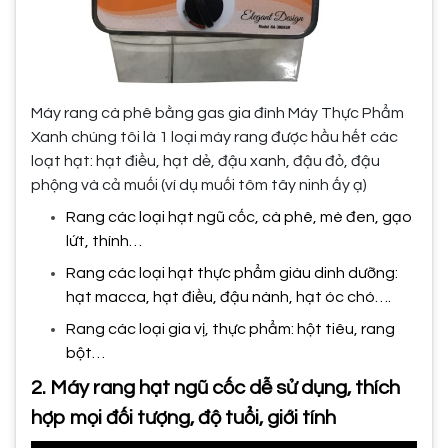
Máy rang cà phê bằng gas gia đình Máy Thực Phẩm
Xanh chúng tôi là 1 loại máy rang được hầu hết các
loạt hạt: hạt điều, hạt dẻ, đậu xanh, đậu đỏ, đậu
phộng và cả muối (ví dụ muối tôm tây ninh ấy ạ)
Rang các loại hạt ngũ cốc, cà phê, mè đen, gạo
lứt, thính…
Rang các loại hạt thực phẩm giàu dinh dưỡng:
hạt macca, hạt điều, đậu nành, hạt óc chó….
Rang các loại gia vị, thực phẩm: hột tiêu, rang
bột…
2. Máy rang hạt ngũ cốc dễ sử dụng, thích
hợp mọi đối tượng, độ tuổi, giới tính