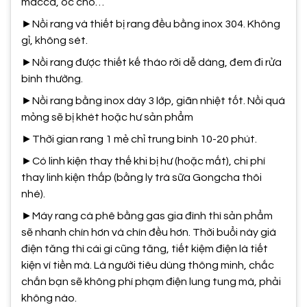
macca, óc chó…
►Nồi rang và thiết bị rang đều bằng inox 304. Không
gỉ, không sét.
►Nồi rang được thiết kế tháo rời dễ dàng, đem đi rửa
bình thường.
►Nồi rang bằng inox dày 3 lớp, giãn nhiệt tốt. Nồi quá
mỏng sẽ bị khét hoặc hư sản phẩm
►Thời gian rang 1 mẻ chỉ trung bình 10-20 phút.
►Có linh kiện thay thế khi bị hư (hoặc mất), chi phí
thay linh kiện thấp (bằng ly trà sữa Gongcha thôi
nhé).
►Máy rang cà phê bằng gas gia đình thì sản phẩm
sẽ nhanh chín hơn và chín đều hơn. Thời buổi này giá
điện tăng thì cái gì cũng tăng, tiết kiệm điện là tiết
kiện ví tiền mà. Là người tiêu dùng thông minh, chắc
chắn bạn sẽ không phí phạm điện lung tung mà, phải
không nào.