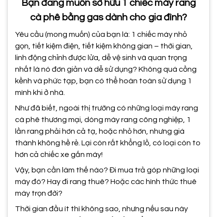
Bạn đang muốn sở hữu 1 chiếc máy rang
cà phê bằng gas dành cho gia đình?
Yêu cầu (mong muốn) của bạn là: 1 chiếc máy nhỏ
gọn, tiết kiệm điện, tiết kiệm không gian – thời gian,
linh động chỉnh được lửa, dễ vệ sinh và quan trọng
nhất là nó đơn giản và dễ sử dụng? Không quá cồng
kềnh và phức tạp, bạn có thể hoàn toàn sử dụng 1
mình khi ở nhà.
Như đã biết, ngoài thị trường có những loại máy rang
cà phê thương mại, dòng máy rang công nghiệp, 1
lần rang phải hơn cả tạ, hoặc nhỏ hơn, nhưng giá
thành không hề rẻ. Lại còn rất khổng lồ, có loại còn to
hơn cả chiếc xe gắn máy!
Vậy, bạn cần làm thế nào? Đi mua trả góp những loại
máy đó? Hay đi rang thuê? Hoặc các hình thức thuê
máy trọn đời?
Thời gian đầu ít thì không sao, nhưng nếu sau này