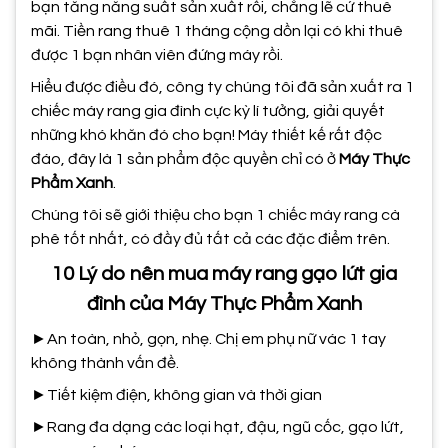
bạn tăng năng suất sản xuất rồi, chẳng lẽ cứ thuê
mãi. Tiền rang thuê 1 tháng cộng dồn lại có khi thuê
được 1 bạn nhân viên đứng máy rồi.
Hiểu được điều đó, công ty chúng tôi đã sản xuất ra 1
chiếc máy rang gia đình cực kỳ lí tưởng, giải quyết
những khó khăn đó cho bạn! Máy thiết kế rất độc
đáo, đây là 1 sản phẩm độc quyền chỉ có ở
Máy Thực
Phẩm Xanh
.
Chúng tôi sẽ giới thiệu cho bạn 1 chiếc máy rang cà
phê tốt nhất, có đầy đủ tất cả các đặc điểm trên.
10 Lý do nên mua máy rang gạo lứt gia
đình của Máy Thực Phẩm Xanh
►An toàn, nhỏ, gọn, nhẹ. Chị em phụ nữ vác 1 tay
không thành vấn đề.
►Tiết kiệm điện, không gian và thời gian
►Rang đa dạng các loại hạt, đậu, ngũ cốc, gạo lứt,