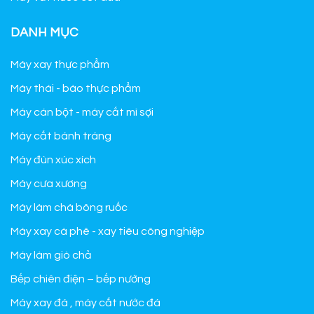
DANH MỤC
Máy xay thực phẩm
Máy thái - bào thực phẩm
Máy cán bột - máy cắt mì sợi
Máy cắt bánh tráng
Máy đùn xúc xích
Máy cưa xương
Máy làm chà bông ruốc
Máy xay cà phê - xay tiêu công nghiệp
Máy làm giò chả
Bếp chiên điện – bếp nướng
Máy xay đá , máy cắt nước đá