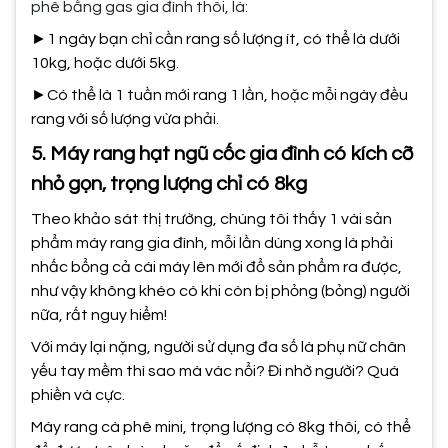
phê bằng gas gia đình thôi, là:
►1 ngày bạn chỉ cần rang số lượng ít, có thể là dưới
10kg, hoặc dưới 5kg.
►Có thể là 1 tuần mới rang 1 lần, hoặc mỗi ngày đều
rang với số lượng vừa phải.
5. Máy rang hạt ngũ cốc gia đình có kích cỡ
nhỏ gọn, trọng lượng chỉ có 8kg
Theo khảo sát thị trường, chúng tôi thấy 1 vài sản
phẩm máy rang gia đình, mỗi lần dùng xong là phải
nhấc bổng cả cái máy lên mới đổ sản phẩm ra được,
như vậy không khéo có khi còn bị phỏng (bỏng) người
nữa, rất nguy hiểm!
Với máy lại nặng, người sử dụng đa số là phụ nữ chân
yếu tay mềm thì sao mà vác nổi? Đi nhờ người? Quá
phiền và cực.
Máy rang cà phê mini, trọng lượng có 8kg thôi, có thể