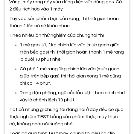
Vâng, máy rang này vừa dùng điện vừa dùng gas. Cả
2 đều tích hợp vào 1 máy.
Tùy vào sản phẩm bạn cần rang, thì thời gian hoàn
thành 1 lần nó sẽ khác nhau.
Theo nhiều lần thử nghiệm của chúng tôi thì :
1 mẻ gạo lứt, 1kg chỉnh lửa vừa (mức gạch giữa
trên bếp gas) thì thời gian hoàn thành 1 mẻ rang
là dưới 10 phút nhé.
Cà phê 1 mẻ rang 1kg chỉnh lửa vừa (mức gạch
giữa trên bếp gas) thì thời gian xong 1 mẻ cũng
chỉ có 14 phút.
Rang đậu phộng, ngũ cốc lần lượt theo cách như
vậy là chênh lệch 10 phút.
Tất cả những gì chúng tôi đang nói ở đây đều có qua
thực nghiệm TEST bằng sản phẩm thực, máy thực
cả, không phải nói suông nhé.
Toàn bộ quá trình test máy, chúng tôi đều có clip