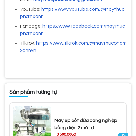
Youtube:
https://www.youtube.com/@Maythuc
phamxanh
Fanpage:
https://www.facebook.com/maythuc
phamxanh
Tiktok:
https://www.tiktok.com/@maythucpham
xanhvn
Sản phẩm tương tự
Máy ép cốt dừa công nghiệp
bằng điện 2 mô tơ
16.500.000đ
-8%