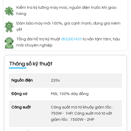
Kiểm tra kỹ lưỡng máy móc, nguồn điện trước khi giao
hàng
Đảm bảo máy mới 100%, giá cạnh tranh, đúng giá niêm
yết
Tổng đài hỗ trợ kỹ thuật
0932001433
tư vấn tậm tâm, hậu
mãi chuyên nghiệp
Thông số kỹ thuật
Nguồn điện
220v
Động cơ
Mới, 100% dây đồng
Công suất
Công suất mô tơ khuấy giảm tốc :
750W - 1HP; Công suất mô tơ vắt
giảm tốc : 1500W - 2HP