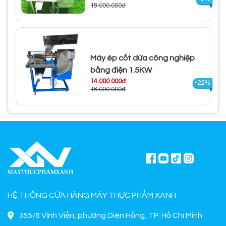
18.000.000đ
Máy ép cốt dừa công nghiệp
bằng điện 1.5KW
14.000.000đ
-22%
18.000.000đ
HỆ THỐNG CỬA HÀNG MÁY THỰC PHẨM XANH
355/6 Vĩnh Viễn, phường Diên Hồng, TP. Hồ Chí Minh