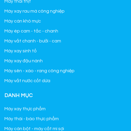
Máy thái thịt
Máy xay rau má công nghiệp
Máy cán khô mực
Máy ép cam - tắc - chanh
Máy vắt chanh - bưởi - cam
Máy xay sinh tố
Máy xay đậu nành
Máy sên - xào - rang công nghiệp
Máy vắt nước cốt dừa
DANH MỤC
Máy xay thực phẩm
Máy thái - bào thực phẩm
Máy cán bột - máy cắt mì sợi