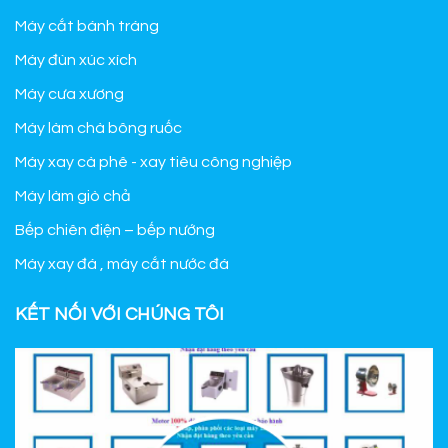
Máy cắt bánh tráng
Máy đùn xúc xích
Máy cưa xương
Máy làm chà bông ruốc
Máy xay cà phê - xay tiêu công nghiệp
Máy làm giò chả
Bếp chiên điện – bếp nướng
Máy xay đá , máy cắt nước đá
KẾT NỐI VỚI CHÚNG TÔI