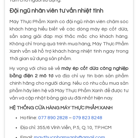
Đội ngũ nhân viên tư vấn nhiệt tình
Máy Thực Phẩm Xanh có đội ngũ nhân viên chăm sóc
khách hàng hiểu biết về các dòng máy ép cốt dừa,
sẵn sàng giải đáp mọi thắc mắc cho khách hàng.
Không chỉ trong quá trình mua hàng, Máy Thực Phẩm
Xanh vẫn sẽ hỗ trợ khách hàng nhiệt tình ngay trong
thời gian sử dụng sản phẩm.
Hy vọng với chia sẻ về
máy ép cốt dừa công nghiệp
bằng điện 2 mô tơ
và địa chỉ uy tín bán sản phẩm
chính hãng cho người dùng. Nếu có nhu cầu mua sản
phẩm hãy liên hệ với Máy Thực Phẩm Xanh để được tư
vấn và cập nhật bảng giá ưu đãi nhất hiện nay.
HỆ THỐNG CỬA HÀNG MÁY THỰC PHẨM XANH
Hotline:
077 890 2828
–
079 823 8248
Địa chỉ: 355/6 Vĩnh Viễn, P.5, Q.10, TP.HCM
Email:
maythucphamxanh@gmail.com