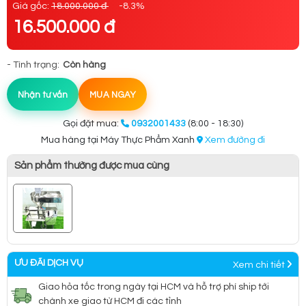
Giá gốc:
18.000.000 đ
-8.3%
16.500.000 đ
- Tình trạng:
Còn hàng
Nhận tư vấn
MUA NGAY
Gọi đặt mua:
0932001433
(8:00 - 18:30)
Mua hàng tại Máy Thực Phẩm Xanh
Xem đường đi
Sản phẩm thường được mua cùng
ƯU ĐÃI DỊCH VỤ
Xem chi tiết
Giao hỏa tốc trong ngày tại HCM và hỗ trợ phí ship tới
chành xe giao từ HCM đi các tỉnh