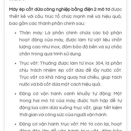
Máy ép cốt dừa công nghiệp bằng điện 2 mô tơ
được
thiết kế với cấu trúc tổ chức mạnh mẽ và hiệu quả,
bao gồm các thành phần chính sau:
Thân máy: Là phần chính chứa các bộ phận
hoạt động của máy, được làm từ vật liệu chất
lượng cao như inox, đảm bảo độ bền và sự chắc
chắn trong quá trình sử dụng.
Trục vắt: Thường được làm từ inox 304, là phần
chịu trách nhiệm ép cốt dừa để lấy nước cốt.
Trục vắt có khả năng quay hai chiều, giúp tách
nước và bã cốt dừa một cách hiệu quả.
Động cơ vận hành cánh khuấy tự động: Một
trong hai mô tơ của máy, được tích hợp để tự
động lùa cơm dừa xuống trục vắt, giúp tiết kiệm
thời gian và công sức của người vận hành.
Động cơ vận hành trục vắt: Mô tơ còn lại, hoạt
động độc lập để vận hành trục vắt, đảm bảo