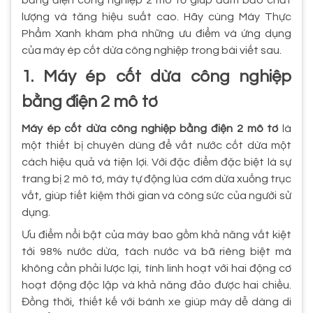
bằng điện công nghiệp 2 mô tơ giúp đảm bảo chất
lượng và tăng hiệu suất cao. Hãy cùng Máy Thực
Phẩm Xanh khám phá những ưu điểm và ứng dụng
của máy ép cốt dừa công nghiệp trong bài viết sau.
1. Máy ép cốt dừa công nghiệp
bằng điện 2 mô tơ
Máy ép cốt dừa công nghiệp bằng điện 2 mô tơ
là
một thiết bị chuyên dùng để vắt nước cốt dừa một
cách hiệu quả và tiện lợi. Với đặc điểm đặc biệt là sự
trang bị 2 mô tơ, máy tự động lùa cơm dừa xuống trục
vắt, giúp tiết kiệm thời gian và công sức của người sử
dụng.
Ưu điểm nổi bật của máy bao gồm khả năng vắt kiệt
tới 98% nước dừa, tách nước và bã riêng biệt mà
không cần phải lược lại, tính linh hoạt với hai động cơ
hoạt động độc lập và khả năng đảo được hai chiều.
Đồng thời, thiết kế với bánh xe giúp máy dễ dàng di