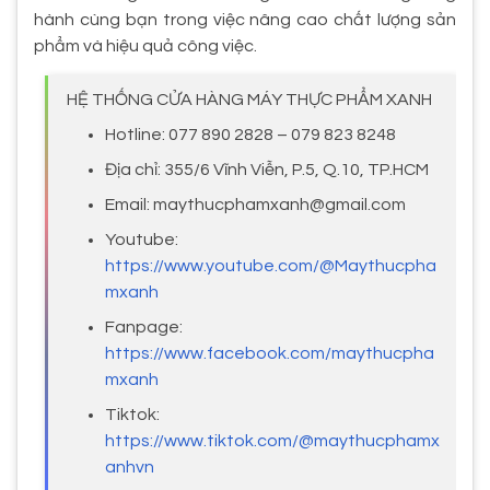
hành cùng bạn trong việc nâng cao chất lượng sản
phẩm và hiệu quả công việc.
HỆ THỐNG CỬA HÀNG MÁY THỰC PHẨM XANH
Hotline: 077 890 2828 – 079 823 8248
Địa chỉ: 355/6 Vĩnh Viễn, P.5, Q.10, TP.HCM
Email: maythucphamxanh@gmail.com
Youtube:
https://www.youtube.com/@Maythucpha
mxanh
Fanpage:
https://www.facebook.com/maythucpha
mxanh
Tiktok:
https://www.tiktok.com/@maythucphamx
anhvn