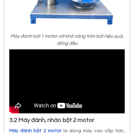
Máy đánh bột 1 motor với khả năng trộn bột hiệu quả,
đồng đều
3.2 Máy đánh, nhào bột 2 motor
Máy đánh bột 2 motor
là dòng máy cao cấp hơn,