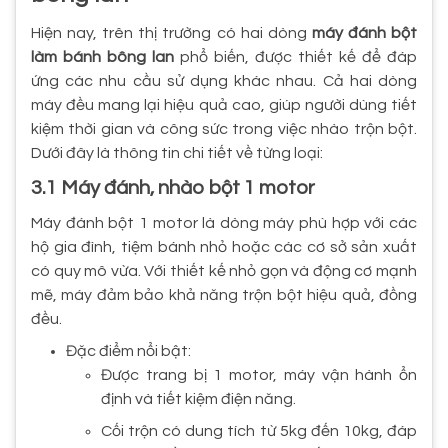
Hiện nay, trên thị trường có hai dòng
máy đánh bột
làm bánh bông lan
phổ biến, được thiết kế để đáp
ứng các nhu cầu sử dụng khác nhau. Cả hai dòng
máy đều mang lại hiệu quả cao, giúp người dùng tiết
kiệm thời gian và công sức trong việc nhào trộn bột.
Dưới đây là thông tin chi tiết về từng loại:
3.1 Máy đánh, nhào bột 1 motor
Máy đánh bột 1 motor là dòng máy phù hợp với các
hộ gia đình, tiệm bánh nhỏ hoặc các cơ sở sản xuất
có quy mô vừa. Với thiết kế nhỏ gọn và động cơ mạnh
mẽ, máy đảm bảo khả năng trộn bột hiệu quả, đồng
đều.
Đặc điểm nổi bật:
Được trang bị 1 motor, máy vận hành ổn
định và tiết kiệm điện năng.
Cối trộn có dung tích từ 5kg đến 10kg, đáp