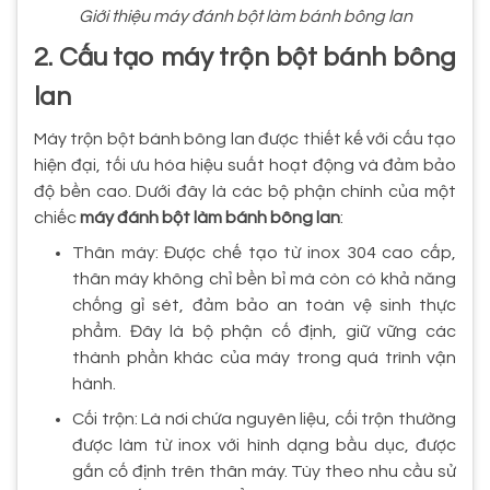
Giới thiệu máy đánh bột làm bánh bông lan
2. Cấu tạo máy trộn bột bánh bông
lan
Máy trộn bột bánh bông lan được thiết kế với cấu tạo
hiện đại, tối ưu hóa hiệu suất hoạt động và đảm bảo
độ bền cao. Dưới đây là các bộ phận chính của một
chiếc
máy đánh bột làm bánh bông lan
:
Thân máy: Được chế tạo từ inox 304 cao cấp,
thân máy không chỉ bền bỉ mà còn có khả năng
chống gỉ sét, đảm bảo an toàn vệ sinh thực
phẩm. Đây là bộ phận cố định, giữ vững các
thành phần khác của máy trong quá trình vận
hành.
Cối trộn: Là nơi chứa nguyên liệu, cối trộn thường
được làm từ inox với hình dạng bầu dục, được
gắn cố định trên thân máy. Tùy theo nhu cầu sử