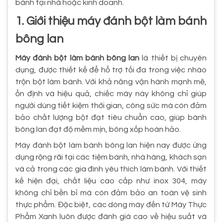
bánh tại nhà hoặc kinh doanh.
1. Giới thiệu máy đánh bột làm bánh
bông lan
Máy đánh bột làm bánh bông lan
là thiết bị chuyên
dụng, được thiết kế để hỗ trợ tối đa trong việc nhào
trộn bột làm bánh. Với khả năng vận hành mạnh mẽ,
ổn định và hiệu quả, chiếc máy này không chỉ giúp
người dùng tiết kiệm thời gian, công sức mà còn đảm
bảo chất lượng bột đạt tiêu chuẩn cao, giúp bánh
bông lan đạt độ mềm mịn, bông xốp hoàn hảo.
Máy đánh bột làm bánh bông lan hiện nay được ứng
dụng rộng rãi tại các tiệm bánh, nhà hàng, khách sạn
và cả trong các gia đình yêu thích làm bánh. Với thiết
kế hiện đại, chất liệu cao cấp như inox 304, máy
không chỉ bền bỉ mà còn đảm bảo an toàn vệ sinh
thực phẩm. Đặc biệt, các dòng máy đến từ Máy Thực
Phẩm Xanh luôn được đánh giá cao về hiệu suất và