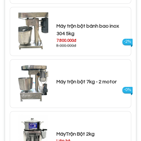
Máy trộn bột bánh bao inox
304 5kg
7.800.000đ
-2%
8.000.000đ
Máy trộn bột 7kg - 2 motor
-0%
MáyTrộn Bột 2kg
Liên hệ