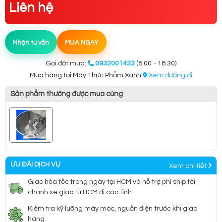
Liên hệ
Nhận tư vấn
MUA NGAY
Gọi đặt mua:
0932001433
(8:00 - 18:30)
Mua hàng tại Máy Thực Phẩm Xanh
Xem đường đi
Sản phẩm thường được mua cùng
ƯU ĐÃI DỊCH VỤ
Xem chi tiết
Giao hỏa tốc trong ngày tại HCM và hỗ trợ phí ship tới
chành xe giao từ HCM đi các tỉnh
Kiểm tra kỹ lưỡng máy móc, nguồn điện trước khi giao
hàng