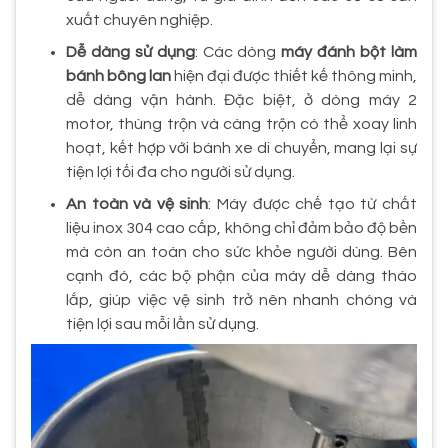
xuất chuyên nghiệp.
Dễ dàng sử dụng
: Các dòng
máy đánh bột làm
bánh bông lan
hiện đại được thiết kế thông minh,
dễ dàng vận hành. Đặc biệt, ở dòng máy 2
motor, thùng trộn và càng trộn có thể xoay linh
hoạt, kết hợp với bánh xe di chuyển, mang lại sự
tiện lợi tối đa cho người sử dụng.
An toàn và vệ sinh
: Máy được chế tạo từ chất
liệu inox 304 cao cấp, không chỉ đảm bảo độ bền
mà còn an toàn cho sức khỏe người dùng. Bên
cạnh đó, các bộ phận của máy dễ dàng tháo
lắp, giúp việc vệ sinh trở nên nhanh chóng và
tiện lợi sau mỗi lần sử dụng.