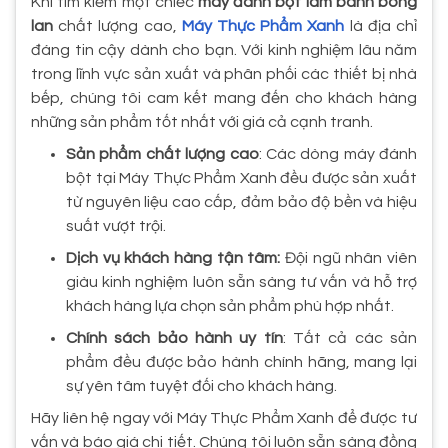
Khi tìm kiếm một chiếc
máy đánh bột làm bánh bông
lan
chất lượng cao,
Máy Thực Phẩm Xanh
là địa chỉ
đáng tin cậy dành cho bạn. Với kinh nghiệm lâu năm
trong lĩnh vực sản xuất và phân phối các thiết bị nhà
bếp, chúng tôi cam kết mang đến cho khách hàng
những sản phẩm tốt nhất với giá cả cạnh tranh.
Sản phẩm chất lượng cao
: Các dòng máy đánh
bột tại Máy Thực Phẩm Xanh đều được sản xuất
từ nguyên liệu cao cấp, đảm bảo độ bền và hiệu
suất vượt trội.
Dịch vụ khách hàng tận tâm:
Đội ngũ nhân viên
giàu kinh nghiệm luôn sẵn sàng tư vấn và hỗ trợ
khách hàng lựa chọn sản phẩm phù hợp nhất.
Chính sách bảo hành uy tín
: Tất cả các sản
phẩm đều được bảo hành chính hãng, mang lại
sự yên tâm tuyệt đối cho khách hàng.
Hãy liên hệ ngay với Máy Thực Phẩm Xanh để được tư
vấn và báo giá chi tiết. Chúng tôi luôn sẵn sàng đồng