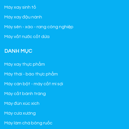
Máy xay sinh tố
Máy xay đậu nành
Máy sên - xào - rang công nghiệp
Máy vắt nước cốt dừa
DANH MỤC
Máy xay thực phẩm
Máy thái - bào thực phẩm
Máy cán bột - máy cắt mì sợi
Máy cắt bánh tráng
Máy đùn xúc xích
Máy cưa xương
Máy làm chà bông ruốc