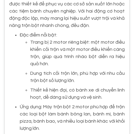
được thiết kế để phục vụ các cơ sở sản xuất lớn hoặc
các tiệm bánh chuyên nghiệp. Với hai động cơ hoạt
động độc lập, máy mang lại hiệu suất vượt trội và khả
năng trộn bột nhanh chóng, đều đặn.
Đặc điểm nổi bật:
Trang bị 2 motor riêng biệt: một motor điều
khiển cối trộn và một motor điều khiển càng
trộn, giúp quá trình nhào bột diễn ra hiệu
quả hơn.
Dung tích cối trộn lớn, phù hợp với nhu cầu
trộn bột số lượng lớn.
Thiết kế hiện đại, có bánh xe di chuyển linh
hoạt, dễ dàng sử dụng và vệ sinh.
Ứng dụng: Máy trộn bột 2 motor phù hợp để trộn
các loại bột làm bánh bông lan, bánh mì, bánh
pizza, bánh bao, và nhiều loại bánh khác với khối
lượng lớn.