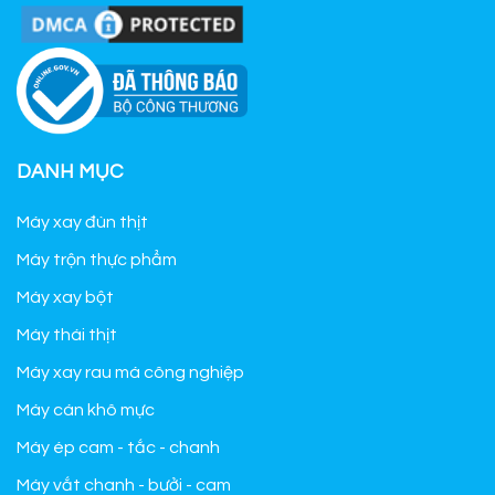
DANH MỤC
Máy xay đùn thịt
Máy trộn thực phẩm
Máy xay bột
Máy thái thịt
Máy xay rau má công nghiệp
Máy cán khô mực
Máy ép cam - tắc - chanh
Máy vắt chanh - bưởi - cam