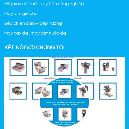
Máy xay cà phê - xay tiêu công nghiệp
Máy làm giò chả
Bếp chiên điện – bếp nướng
Máy xay đá , máy cắt nước đá
KẾT NỐI VỚI CHÚNG TÔI