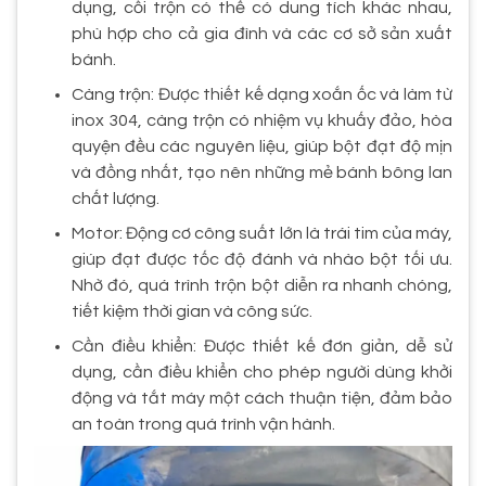
dụng, cối trộn có thể có dung tích khác nhau,
phù hợp cho cả gia đình và các cơ sở sản xuất
bánh.
Càng trộn: Được thiết kế dạng xoắn ốc và làm từ
inox 304, càng trộn có nhiệm vụ khuấy đảo, hòa
quyện đều các nguyên liệu, giúp bột đạt độ mịn
và đồng nhất, tạo nên những mẻ bánh bông lan
chất lượng.
Motor: Động cơ công suất lớn là trái tim của máy,
giúp đạt được tốc độ đánh và nhào bột tối ưu.
Nhờ đó, quá trình trộn bột diễn ra nhanh chóng,
tiết kiệm thời gian và công sức.
Cần điều khiển: Được thiết kế đơn giản, dễ sử
dụng, cần điều khiển cho phép người dùng khởi
động và tắt máy một cách thuận tiện, đảm bảo
an toàn trong quá trình vận hành.