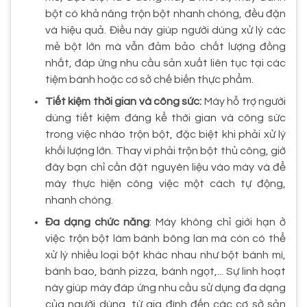
bột có khả năng trộn bột nhanh chóng, đều đặn
và hiệu quả. Điều này giúp người dùng xử lý các
mẻ bột lớn mà vẫn đảm bảo chất lượng đồng
nhất, đáp ứng nhu cầu sản xuất liên tục tại các
tiệm bánh hoặc cơ sở chế biến thực phẩm.
Tiết kiệm thời gian và công sức:
Máy hỗ trợ người
dùng tiết kiệm đáng kể thời gian và công sức
trong việc nhào trộn bột, đặc biệt khi phải xử lý
khối lượng lớn. Thay vì phải trộn bột thủ công, giờ
đây bạn chỉ cần đặt nguyên liệu vào máy và để
máy thực hiện công việc một cách tự động,
nhanh chóng.
Đa dạng chức năng
: Máy không chỉ giới hạn ở
việc trộn bột làm bánh bông lan mà còn có thể
xử lý nhiều loại bột khác nhau như bột bánh mì,
bánh bao, bánh pizza, bánh ngọt,... Sự linh hoạt
này giúp máy đáp ứng nhu cầu sử dụng đa dạng
của người dùng, từ gia đình đến các cơ sở sản