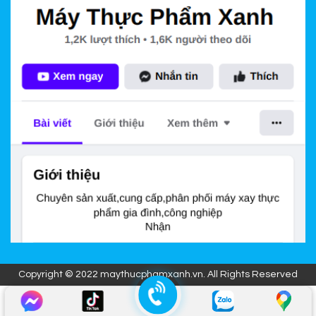
Copyright © 2022 maythucphamxanh.vn. All Rights Reserved