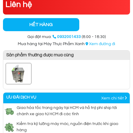
Liên hệ
HẾT HÀNG
Gọi đặt mua:
0932001433
(8:00 - 18:30)
Mua hàng tại Máy Thực Phẩm Xanh
Xem đường đi
Sản phẩm thường được mua cùng
ƯU ĐÃI DỊCH VỤ
Xem chi tiết
Giao hỏa tốc trong ngày tại HCM và hỗ trợ phí ship tới
chành xe giao từ HCM đi các tỉnh
Kiểm tra kỹ lưỡng máy móc, nguồn điện trước khi giao
hàng