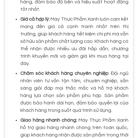
hàng, đảm bảo độ bền và hiệu suất hoạt động
tốt nhất.
Giá cả hợp lý:
Máy Thực Phẩm Xanh luôn cam kết
mang đến giá cả cạnh tranh nhất trên thị
trường, giúp khách hàng tiết kiệm chi phí mà vẫn
sở hữu sản phẩm chất lượng cao. Khách hàng có
thể nhận được nhiều ưu đãi hấp dẫn, chương
trình khuyến mãi và giảm giá khi mua hàng tại
đây.
Chăm sóc khách hàng chuyên nghiệp
: Đội ngũ
nhân viên tư vấn tận tâm, chuyên nghiệp, sẵn
sàng giải đáp mọi thắc mắc và hỗ trợ khách
hàng lựa chọn sản phẩm phù hợp. Sản phẩm
được bảo hành dài hạn, đảm bảo quyền lợi của
khách hàng trong suốt quá trình sử dụng.
Giao hàng nhanh chóng:
Máy Thực Phẩm Xanh
hỗ trợ giao hàng nhanh chóng trên toàn quốc,
giúp khách hàng nhận được sản phẩm trong thời