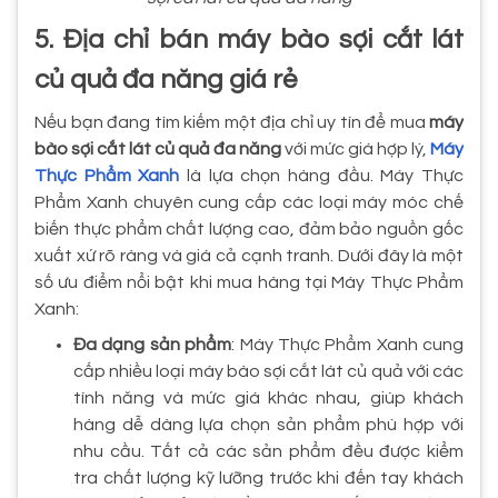
5. Địa chỉ bán máy bào sợi cắt lát
củ quả đa năng giá rẻ
Nếu bạn đang tìm kiếm một địa chỉ uy tín để mua
máy
bào sợi cắt lát củ quả đa năng
với mức giá hợp lý,
Máy
Thực Phẩm Xanh
là lựa chọn hàng đầu. Máy Thực
Phẩm Xanh chuyên cung cấp các loại máy móc chế
biến thực phẩm chất lượng cao, đảm bảo nguồn gốc
xuất xứ rõ ràng và giá cả cạnh tranh. Dưới đây là một
số ưu điểm nổi bật khi mua hàng tại Máy Thực Phẩm
Xanh:
Đa dạng sản phẩm
: Máy Thực Phẩm Xanh cung
cấp nhiều loại máy bào sợi cắt lát củ quả với các
tính năng và mức giá khác nhau, giúp khách
hàng dễ dàng lựa chọn sản phẩm phù hợp với
nhu cầu. Tất cả các sản phẩm đều được kiểm
tra chất lượng kỹ lưỡng trước khi đến tay khách