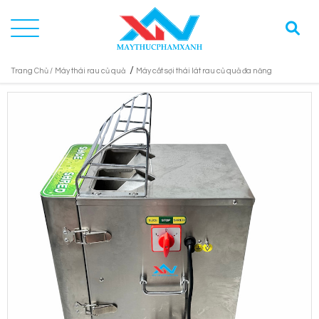
/
Trang Chủ /
Máy thái rau củ quả
Máy cắt sợi thái lát rau củ quả đa năng