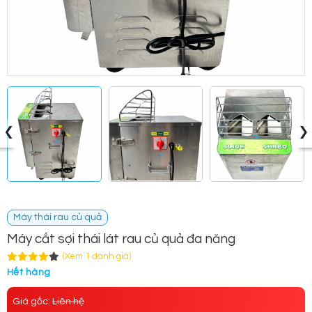
‹
›
Máy thái rau củ quả
Máy cắt sợi thái lát rau củ quả đa năng
(Xem 1 đánh giá)
Hết hàng
Giá gốc:
Liên hệ