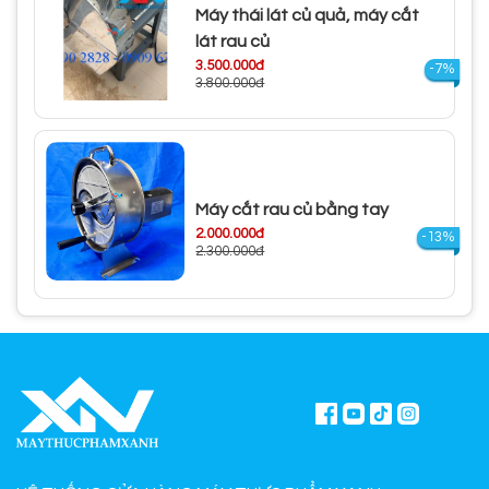
Máy thái lát củ quả, máy cắt
lát rau củ
3.500.000đ
-7%
3.800.000đ
Máy cắt rau củ bằng tay
2.000.000đ
-13%
2.300.000đ