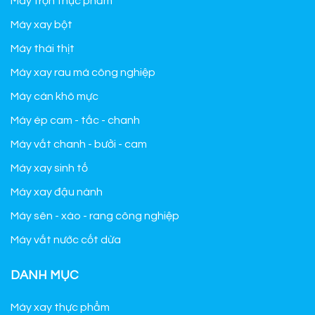
Máy trộn thực phẩm
Máy xay bột
Máy thái thịt
Máy xay rau má công nghiệp
Máy cán khô mực
Máy ép cam - tắc - chanh
Máy vắt chanh - bưởi - cam
Máy xay sinh tố
Máy xay đậu nành
Máy sên - xào - rang công nghiệp
Máy vắt nước cốt dừa
DANH MỤC
Máy xay thực phẩm