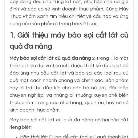
dày đồng đều cho từng lát cắt, phù hợp cho cả gia
đình và các cơ sở kinh doanh thực phẩm. Cùng Máy
Thực Phẩm Xanh tìm hiểu chi tiết về cấu tạo và ứng
dụng của sản phẩm ở trong bài viết sau.
1. Giới thiệu máy bào sợi cắt lát củ
quả đa năng
Máy bào sợi cắt lát củ quả đa năng
2 trong 1 là một
thiết bị hiện đại và tiện ích, được thiết kế đặc biệt để
đáp ứng nhu cầu cắt lát và bào sợi các loại rau củ
quả một cách nhanh chóng và chính xác. Sản phẩm
này là trợ thủ đắc lực cho các bà nội trợ, đầu bếp
chuyên nghiệp, và những ai thường xuyên chế biến
thực phẩm trong các nhà hàng, quán ăn, hay cơ sở
kinh doanh thực phẩm.
Máy bào sợi cắt lát củ quả đa năng có hai hộc cắt
riêng biệt:
Hộc thái lát:
Dùng để cắt thái củ quả thành lát