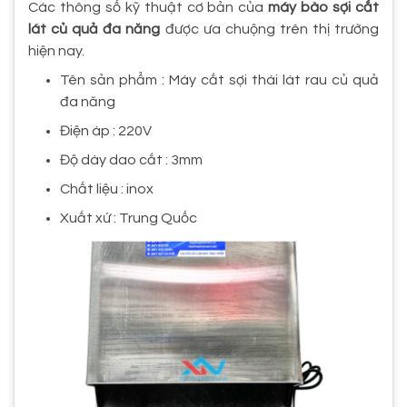
Các thông số kỹ thuật cơ bản của
máy bào sợi cắt
lát củ quả đa năng
được ưa chuộng trên thị trường
hiện nay.
Tên sản phẩm : Máy cắt sợi thái lát rau củ quả
đa năng
Điện áp : 220V
Độ dày dao cắt : 3mm
Chất liệu : inox
Xuất xứ : Trung Quốc