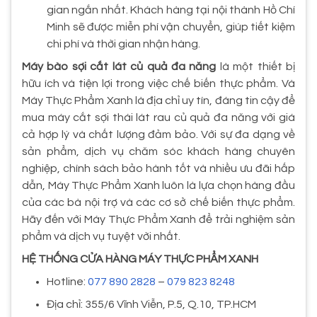
gian ngắn nhất. Khách hàng tại nội thành Hồ Chí
Minh sẽ được miễn phí vận chuyển, giúp tiết kiệm
chi phí và thời gian nhận hàng.
Máy bào sợi cắt lát củ quả đa năng
là một thiết bị
hữu ích và tiện lợi trong việc chế biến thực phẩm. Và
Máy Thực Phẩm Xanh là địa chỉ uy tín, đáng tin cậy để
mua máy cắt sợi thái lát rau củ quả đa năng với giá
cả hợp lý và chất lượng đảm bảo. Với sự đa dạng về
sản phẩm, dịch vụ chăm sóc khách hàng chuyên
nghiệp, chính sách bảo hành tốt và nhiều ưu đãi hấp
dẫn, Máy Thực Phẩm Xanh luôn là lựa chọn hàng đầu
của các bà nội trợ và các cơ sở chế biến thực phẩm.
Hãy đến với Máy Thực Phẩm Xanh để trải nghiệm sản
phẩm và dịch vụ tuyệt vời nhất.
HỆ THỐNG CỬA HÀNG MÁY THỰC PHẨM XANH
Hotline:
077 890 2828
–
079 823 8248
Địa chỉ: 355/6 Vĩnh Viễn, P.5, Q.10, TP.HCM