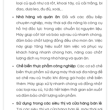
loại củ quả như cà rốt, khoai tây, củ cải trắng, bí
đao, dưa leo, đu đủ, xoài,...
Nhà hàng và quán ăn
: Đối với các đầu bếp
chuyên nghiệp, máy thái sợi đa năng là công cụ
hỗ trợ đắc lực trong việc chuẩn bị nguyên liệu.
Máy giúp cắt lát và bào sợi rau củ nhanh chóng,
đảm bảo chất lượng đồng đều cho món ăn. Việc
này giúp tăng hiệu suất làm việc và phục vụ
khách hàng nhanh chóng hơn, nâng cao chất
lượng dịch vụ trong nhà hàng và quán ăn.
Chế biến thực phẩm công nghiệp
: Các cơ sở chế
biến thực phẩm sử dụng máy thái sợi đa năng để
sơ chế rau củ trước khi đóng gói hoặc chế biến
thêm. Máy giúp xử lý nhanh chóng và đồng nhất
các loại rau củ, từ đó tiết kiệm thời gian sản xuất
và đảm bảo chất lượng sản phẩm.
Sử dụng trong các siêu thị và cửa hàng bán lẻ
:
Tại các siêu thị và cửa hàng bán lẻ, máy thái sợi