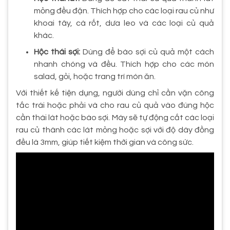
mỏng đều đặn. Thích hợp cho các loại rau củ như
khoai tây, cà rốt, dưa leo và các loại củ quả
khác.
Hộc thái sợi:
Dùng để bào sợi củ quả một cách
nhanh chóng và đều. Thích hợp cho các món
salad, gỏi, hoặc trang trí món ăn.
Với thiết kế tiện dụng, người dùng chỉ cần vặn công
tắc trái hoặc phải và cho rau củ quả vào đúng hộc
cần thái lát hoặc bào sợi. Máy sẽ tự động cắt các loại
rau củ thành các lát mỏng hoặc sợi với độ dày đồng
đều là 3mm, giúp tiết kiệm thời gian và công sức.