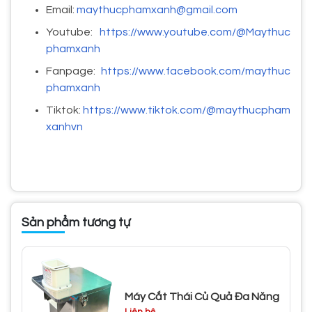
Email:
maythucphamxanh@gmail.com
Youtube:
https://www.youtube.com/@Maythuc
phamxanh
Fanpage:
https://www.facebook.com/maythuc
phamxanh
Tiktok:
https://www.tiktok.com/@maythucpham
xanhvn
Sản phẩm tương tự
Máy Cắt Thái Củ Quả Đa Năng