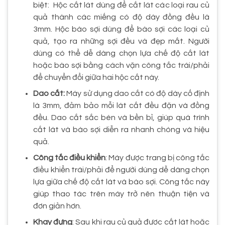
biệt: Hộc cắt lát dùng để cắt lát các loại rau củ
quả thành các miếng có độ dày đồng đều là
3mm. Hộc bào sợi dùng để bào sợi các loại củ
quả, tạo ra những sợi đều và đẹp mắt. Người
dùng có thể dễ dàng chọn lựa chế độ cắt lát
hoặc bào sợi bằng cách vặn công tắc trái/phải
để chuyển đổi giữa hai hộc cắt này.
Dao cắt:
Máy sử dụng dao cắt có độ dày cố định
là 3mm, đảm bảo mỗi lát cắt đều đặn và đồng
đều. Dao cắt sắc bén và bền bỉ, giúp quá trình
cắt lát và bào sợi diễn ra nhanh chóng và hiệu
quả.
Công tắc điều khiển
: Máy được trang bị công tắc
điều khiển trái/phải để người dùng dễ dàng chọn
lựa giữa chế độ cắt lát và bào sợi. Công tắc này
giúp thao tác trên máy trở nên thuận tiện và
đơn giản hơn.
Khay đựng
: Sau khi rau củ quả được cắt lát hoặc