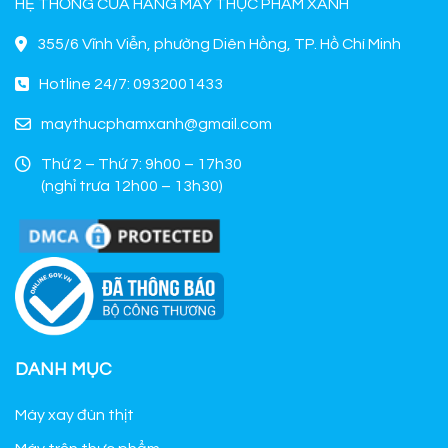
HỆ THỐNG CỬA HÀNG MÁY THỰC PHẨM XANH
355/6 Vĩnh Viễn, phường Diên Hồng, TP. Hồ Chí Minh
Hotline 24/7: 0932001433
maythucphamxanh@gmail.com
Thứ 2 – Thứ 7: 9h00 – 17h30
(nghỉ trưa 12h00 – 13h30)
DANH MỤC
Máy xay đùn thịt