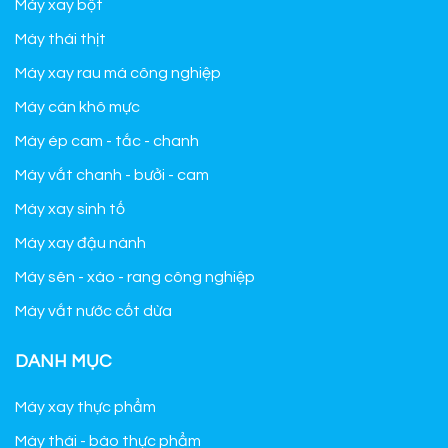
Máy xay bột
Máy thái thịt
Máy xay rau má công nghiệp
Máy cán khô mực
Máy ép cam - tắc - chanh
Máy vắt chanh - bưởi - cam
Máy xay sinh tố
Máy xay đậu nành
Máy sên - xào - rang công nghiệp
Máy vắt nước cốt dừa
DANH MỤC
Máy xay thực phẩm
Máy thái - bào thực phẩm