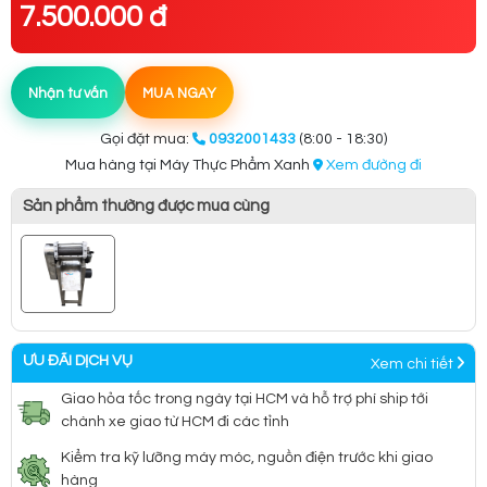
7.500.000 đ
Nhận tư vấn
MUA NGAY
Gọi đặt mua:
0932001433
(8:00 - 18:30)
Mua hàng tại Máy Thực Phẩm Xanh
Xem đường đi
Sản phẩm thường được mua cùng
ƯU ĐÃI DỊCH VỤ
Xem chi tiết
Giao hỏa tốc trong ngày tại HCM và hỗ trợ phí ship tới
chành xe giao từ HCM đi các tỉnh
Kiểm tra kỹ lưỡng máy móc, nguồn điện trước khi giao
hàng