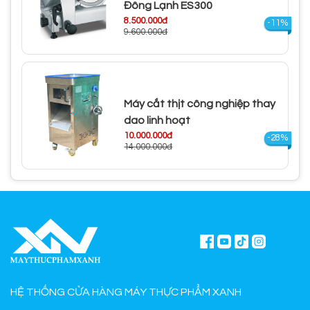
Đông Lạnh ES300
8.500.000đ
-11%
9.600.000đ
Máy cắt thịt công nghiệp thay
dao linh hoạt
10.000.000đ
-28%
14.000.000đ
HỆ THỐNG CỬA HÀNG MÁY THỰC PHẨM XANH