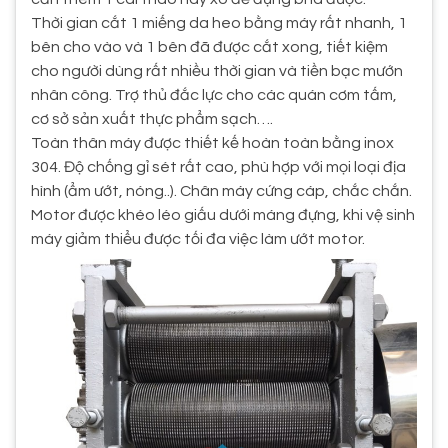
Thời gian cắt 1 miếng da heo bằng máy rất nhanh, 1
bên cho vào và 1 bên đã được cắt xong, tiết kiệm
cho người dùng rất nhiều thời gian và tiền bạc mướn
nhân công. Trợ thủ đắc lực cho các quán cơm tấm,
cơ sở sản xuất thực phẩm sạch….
Toàn thân máy được thiết kế hoàn toàn bằng inox
304. Độ chống gỉ sét rất cao, phù hợp với mọi loại địa
hình (ẩm ướt, nóng..). Chân máy cứng cáp, chắc chắn.
Motor được khéo léo giấu dưới máng đựng, khi vệ sinh
máy giảm thiểu được tối đa việc làm ướt motor.