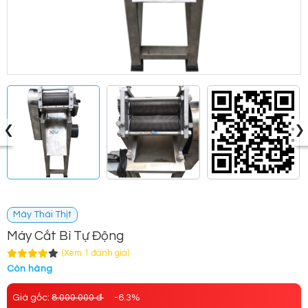
‹
›
Máy Thái Thịt
Máy Cắt Bì Tự Động
(Xem 1 đánh giá)
Còn hàng
Giá gốc:
8.000.000 đ
-6.3%