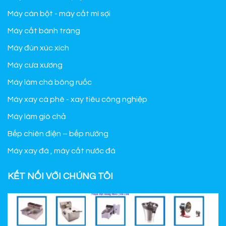
Máy cán bột - máy cắt mì sợi
Máy cắt bánh tráng
Máy đùn xúc xích
Máy cưa xương
Máy làm chà bông ruốc
Máy xay cà phê - xay tiêu công nghiệp
Máy làm giò chả
Bếp chiên điện – bếp nướng
Máy xay đá , máy cắt nước đá
KẾT NỐI VỚI CHÚNG TÔI