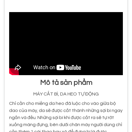
Mô tả sản phẩm
MÁY CẮT BÌ, DA HEO TỰ ĐỘNG
Chỉ cần cho miếng da heo đã luộc cho vào giữa bộ
dao của máy, da sẽ được cắt thành những sợi bì ngay
ngắn và đều. Những sợi bì khi được cắt ra sẽ tự rớt
xuống máng đựng, bên dưới chân máy người dùng chỉ
cần thêm 1 cái thao hay xô để đựng bì là được.