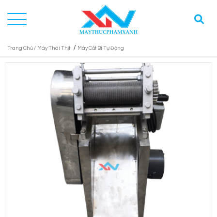
/
Trang Chủ /
Máy Thái Thịt
Máy Cắt Bì Tự Động