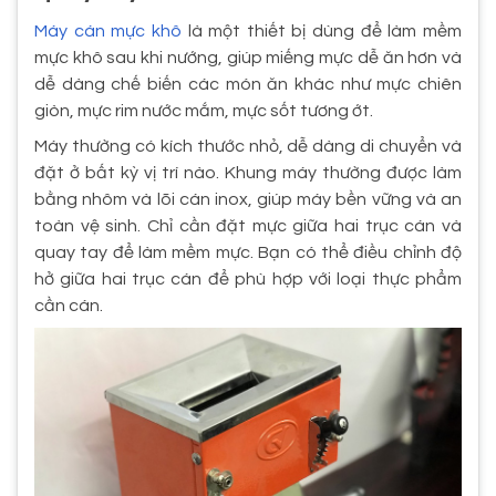
Máy cán mực khô
là một thiết bị dùng để làm mềm
mực khô sau khi nướng, giúp miếng mực dễ ăn hơn và
dễ dàng chế biến các món ăn khác như mực chiên
giòn, mực rim nước mắm, mực sốt tương ớt.
Máy thường có kích thước nhỏ, dễ dàng di chuyển và
đặt ở bất kỳ vị trí nào. Khung máy thường được làm
bằng nhôm và lõi cán inox, giúp máy bền vững và an
toàn vệ sinh. Chỉ cần đặt mực giữa hai trục cán và
quay tay để làm mềm mực. Bạn có thể điều chỉnh độ
hở giữa hai trục cán để phù hợp với loại thực phẩm
cần cán.