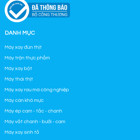
DANH MỤC
Máy xay đùn thịt
Máy trộn thực phẩm
Máy xay bột
Máy thái thịt
Máy xay rau má công nghiệp
Máy cán khô mực
Máy ép cam - tắc - chanh
Máy vắt chanh - bưởi - cam
Máy xay sinh tố