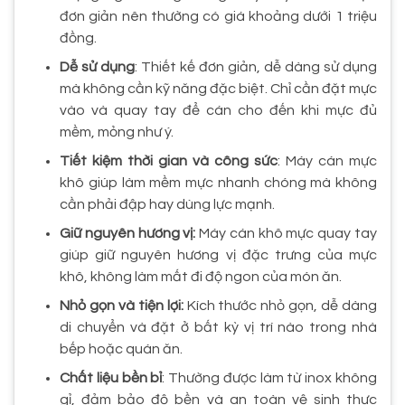
đơn giản nên thường có giá khoảng dưới 1 triệu
đồng.
Dễ sử dụng
: Thiết kế đơn giản, dễ dàng sử dụng
mà không cần kỹ năng đặc biệt. Chỉ cần đặt mực
vào và quay tay để cán cho đến khi mực đủ
mềm, mỏng như ý.
Tiết kiệm thời gian và công sức
: Máy cán mực
khô giúp làm mềm mực nhanh chóng mà không
cần phải đập hay dùng lực mạnh.
Giữ nguyên hương vị:
Máy cán khô mực quay tay
giúp giữ nguyên hương vị đặc trưng của mực
khô, không làm mất đi độ ngon của món ăn.
Nhỏ gọn và tiện lợi:
Kích thước nhỏ gọn, dễ dàng
di chuyển và đặt ở bất kỳ vị trí nào trong nhà
bếp hoặc quán ăn.
Chất liệu bền bỉ
: Thường được làm từ inox không
gỉ, đảm bảo độ bền và an toàn vệ sinh thực