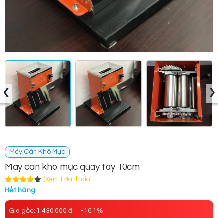
‹
›
Máy Cán Khô Mực
Máy cán khô mực quay tay 10cm
(Xem 1 đánh giá)
Hết hàng
Giá gốc:
1.430.000 đ
-16.1%