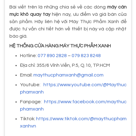
Bài viết trên là những chia sẻ về các dòng
máy cán
mực khô quay tay
hiện nay, ưu điểm và giá bán của
sản phẩm. Hãy liên hệ với Máy Thực Phẩm Xanh để
được tư vấn chi tiết hơn về thiết bị này và cập nhật
báo giá.
HỆ THỐNG CỬA HÀNG MÁY THỰC PHẨM XANH
Hotline:
077 890 2828
–
079 823 8248
Địa chỉ: 355/6 Vĩnh Viễn, P.5, Q.10, TP.HCM
Email:
maythucphamxanh@gmail.com
Youtube:
https://www.youtube.com/@Maythuc
phamxanh
Fanpage:
https://www.facebook.com/maythuc
phamxanh
Tiktok:
https://www.tiktok.com/@maythucpham
xanhvn