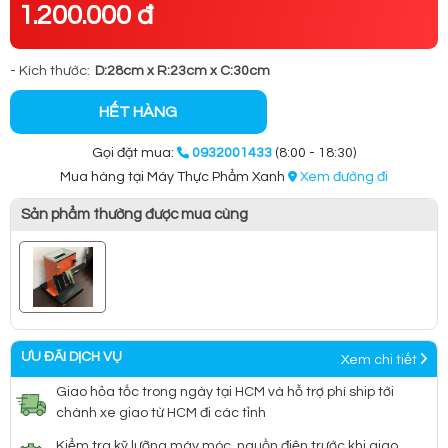
1.200.000 đ
- Kích thước:
D:28cm x R:23cm x C:30cm
HẾT HÀNG
Gọi đặt mua:
0932001433
(8:00 - 18:30)
Mua hàng tại Máy Thực Phẩm Xanh
Xem đường đi
Sản phẩm thường được mua cùng
ƯU ĐÃI DỊCH VỤ
Xem chi tiết
Giao hỏa tốc trong ngày tại HCM và hỗ trợ phí ship tới
chành xe giao từ HCM đi các tỉnh
Kiểm tra kỹ lưỡng máy móc, nguồn điện trước khi giao