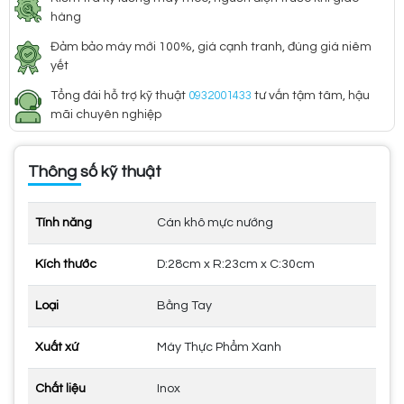
hàng
Đảm bảo máy mới 100%, giá cạnh tranh, đúng giá niêm
yết
Tổng đài hỗ trợ kỹ thuật
0932001433
tư vấn tậm tâm, hậu
mãi chuyên nghiệp
Thông số kỹ thuật
Tính năng
Cán khô mực nướng
Kích thước
D:28cm x R:23cm x C:30cm
Loại
Bằng Tay
Xuất xứ
Máy Thực Phẩm Xanh
Chất liệu
Inox