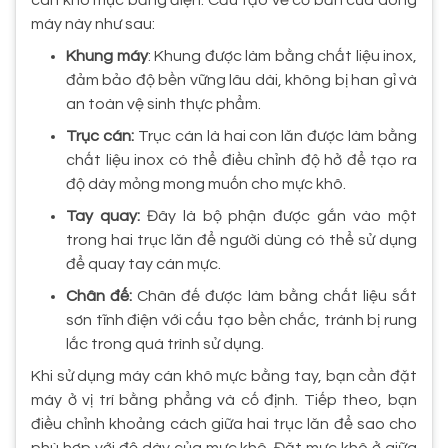
máy này như sau:
Khung máy
: Khung được làm bằng chất liệu inox,
đảm bảo độ bền vững lâu dài, không bị han gỉ và
an toàn vệ sinh thực phẩm.
Trục cán:
Trục cán là hai con lăn được làm bằng
chất liệu inox có thể điều chỉnh độ hở để tạo ra
độ dày mỏng mong muốn cho mực khô.
Tay quay:
Đây là bộ phận được gắn vào một
trong hai trục lăn để người dùng có thể sử dụng
để quay tay cán mực.
Chân đế:
Chân đế được làm bằng chất liệu sắt
sơn tĩnh điện với cấu tạo bền chắc, tránh bị rung
lắc trong quá trình sử dụng.
Khi sử dụng máy cán khô mực bằng tay, bạn cần đặt
máy ở vị trí bằng phẳng và cố định. Tiếp theo, bạn
điều chỉnh khoảng cách giữa hai trục lăn để sao cho
phù hợp với độ dày của mực khô. Đặt mực khô ở giữa