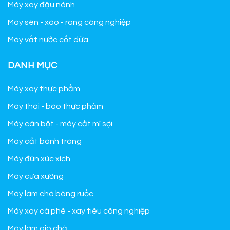
Máy xay đậu nành
Máy sên - xào - rang công nghiệp
Máy vắt nước cốt dừa
DANH MỤC
Máy xay thực phẩm
Máy thái - bào thực phẩm
Máy cán bột - máy cắt mì sợi
Máy cắt bánh tráng
Máy đùn xúc xích
Máy cưa xương
Máy làm chà bông ruốc
Máy xay cà phê - xay tiêu công nghiệp
Máy làm giò chả