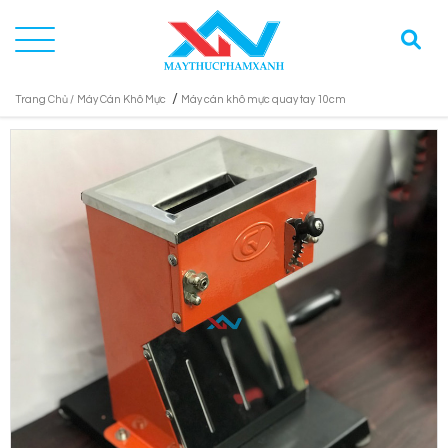
/
Trang Chủ /
Máy Cán Khô Mực
Máy cán khô mực quay tay 10cm