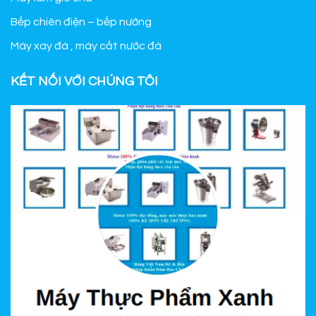
Bếp chiên điện – bếp nướng
Máy xay đá , máy cắt nước đá
KẾT NỐI VỚI CHÚNG TÔI