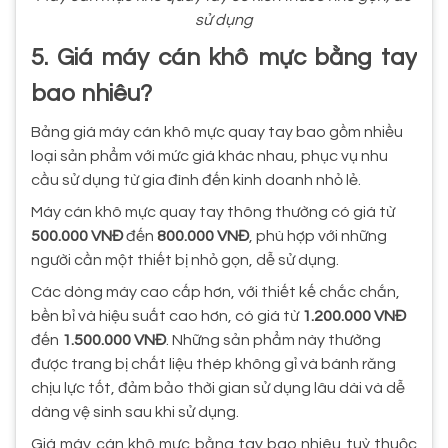
sử dụng
5. Giá máy cán khô mực bằng tay
bao nhiêu?
Bảng giá máy cán khô mực quay tay bao gồm nhiều
loại sản phẩm với mức giá khác nhau, phục vụ nhu
cầu sử dụng từ gia đình đến kinh doanh nhỏ lẻ.
Máy cán khô mực quay tay thông thường có giá từ
500.000 VNĐ
đến
800.000 VNĐ
, phù hợp với những
người cần một thiết bị nhỏ gọn, dễ sử dụng.
Các dòng máy cao cấp hơn, với thiết kế chắc chắn,
bền bỉ và hiệu suất cao hơn, có giá từ
1.200.000 VNĐ
đến
1.500.000 VNĐ
. Những sản phẩm này thường
được trang bị chất liệu thép không gỉ và bánh răng
chịu lực tốt, đảm bảo thời gian sử dụng lâu dài và dễ
dàng vệ sinh sau khi sử dụng.
Giá máy cán khô mực bằng tay bao nhiêu tuỳ thuộc