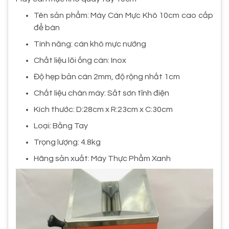
Tên sản phẩm: Máy Cán Mực Khô 10cm cao cấp
để bàn
Tính năng: cán khô mực nướng
Chất liệu lõi ống cán: Inox
Độ hẹp bản cán 2mm, độ rộng nhất 1cm
Chất liệu chân máy: Sắt sơn tĩnh điện
Kích thước: D:28cm x R:23cm x C:30cm
Loại: Bằng Tay
Trọng lượng: 4.8kg
Hãng sản xuất: Máy Thực Phẩm Xanh