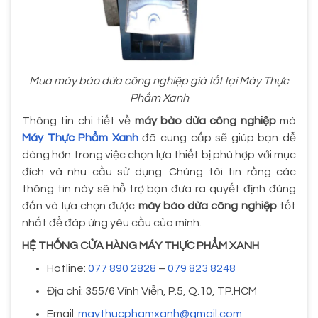
Mua máy bào dừa công nghiệp giá tốt tại Máy Thực
Phẩm Xanh
Thông tin chi tiết về
máy bào dừa công nghiệp
mà
Máy Thực Phẩm Xanh
đã cung cấp sẽ giúp bạn dễ
dàng hơn trong việc chọn lựa thiết bị phù hợp với mục
đích và nhu cầu sử dụng. Chúng tôi tin rằng các
thông tin này sẽ hỗ trợ bạn đưa ra quyết định đúng
đắn và lựa chọn được
máy bào dừa công nghiệp
tốt
nhất để đáp ứng yêu cầu của mình.
HỆ THỐNG CỬA HÀNG MÁY THỰC PHẨM XANH
Hotline:
077 890 2828
–
079 823 8248
Địa chỉ: 355/6 Vĩnh Viễn, P.5, Q.10, TP.HCM
Email:
maythucphamxanh@gmail.com