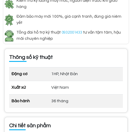
Kiểm tra kỹ lưỡng máy móc, nguồn điện trước khi giao
hàng
Đảm bảo máy mới 100%, giá cạnh tranh, đúng giá niêm
yết
Tổng đài hỗ trợ kỹ thuật
0932001433
tư vấn tậm tâm, hậu
mãi chuyên nghiệp
Thông số kỹ thuật
Động cơ
1HP, Nhật Bản
Xuất xứ
Việt Nam
Bảo hành
36 tháng
Chi tiết sản phẩm