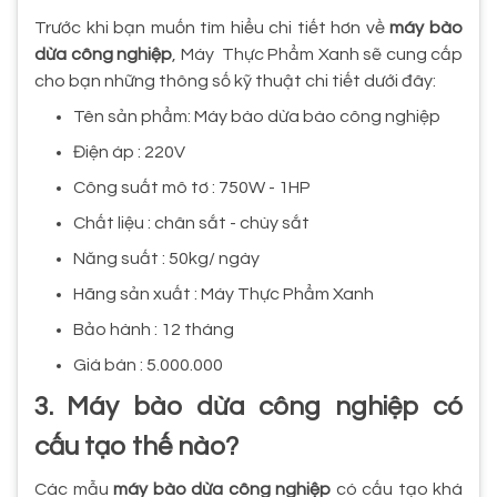
Trước khi bạn muốn tìm hiểu chi tiết hơn về
máy bào
dừa công nghiệp
, Máy Thực Phẩm Xanh sẽ cung cấp
cho bạn những thông số kỹ thuật chi tiết dưới đây:
Tên sản phẩm: Máy bào dừa bào công nghiệp
Điện áp : 220V
Công suất mô tơ : 750W - 1HP
Chất liệu : chân sắt - chùy sắt
Năng suất : 50kg/ ngày
Hãng sản xuất : Máy Thực Phẩm Xanh
Bảo hành : 12 tháng
Giá bán : 5.000.000
3. Máy bào dừa công nghiệp có
cấu tạo thế nào?
Các mẫu
máy bào dừa công nghiệp
có cấu tạo khá