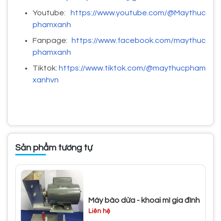
Youtube:
https://www.youtube.com/@Maythuc
phamxanh
Fanpage:
https://www.facebook.com/maythuc
phamxanh
Tiktok:
https://www.tiktok.com/@maythucpham
xanhvn
Sản phẩm tương tự
Máy bào dừa - khoai mì gia đình
Liên hệ