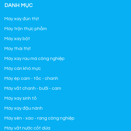
DANH MỤC
Máy xay đùn thịt
Máy trộn thực phẩm
Máy xay bột
Máy thái thịt
Máy xay rau má công nghiệp
Máy cán khô mực
Máy ép cam - tắc - chanh
Máy vắt chanh - bưởi - cam
Máy xay sinh tố
Máy xay đậu nành
Máy sên - xào - rang công nghiệp
Máy vắt nước cốt dừa