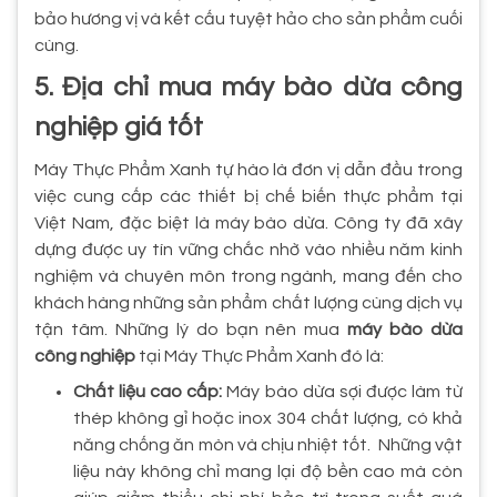
bảo hương vị và kết cấu tuyệt hảo cho sản phẩm cuối
cùng.
5. Địa chỉ mua máy bào dừa công
nghiệp giá tốt
Máy Thực Phẩm Xanh tự hào là đơn vị dẫn đầu trong
việc cung cấp các thiết bị chế biến thực phẩm tại
Việt Nam, đặc biệt là máy bào dừa. Công ty đã xây
dựng được uy tín vững chắc nhờ vào nhiều năm kinh
nghiệm và chuyên môn trong ngành, mang đến cho
khách hàng những sản phẩm chất lượng cùng dịch vụ
tận tâm. Những lý do bạn nên mua
máy bào dừa
công nghiệp
tại Máy Thực Phẩm Xanh đó là:
Chất liệu cao cấp:
Máy bào dừa sợi được làm từ
thép không gỉ hoặc inox 304 chất lượng, có khả
năng chống ăn mòn và chịu nhiệt tốt. Những vật
liệu này không chỉ mang lại độ bền cao mà còn