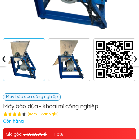
‹
›
Máy bào dừa công nghiệp
Máy bào dừa - khoai mì công nghiệp
(Xem 1 đánh giá)
Còn hàng
Giá gốc:
5.600.000 đ
-1.8%