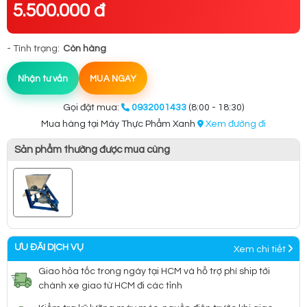
5.500.000 đ
- Tình trạng:
Còn hàng
Nhận tư vấn
MUA NGAY
Gọi đặt mua:
0932001433
(8:00 - 18:30)
Mua hàng tại Máy Thực Phẩm Xanh
Xem đường đi
Sản phẩm thường được mua cùng
ƯU ĐÃI DỊCH VỤ
Xem chi tiết
Giao hỏa tốc trong ngày tại HCM và hỗ trợ phí ship tới
chành xe giao từ HCM đi các tỉnh