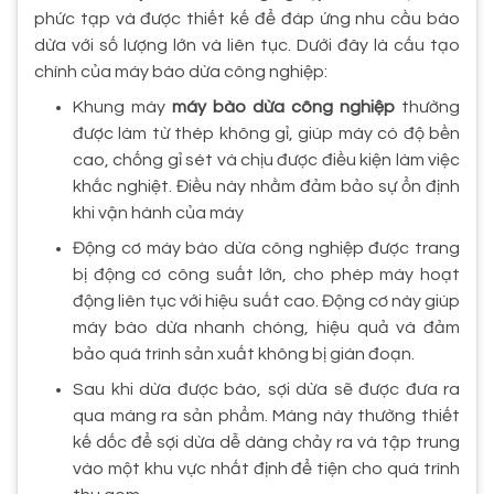
phức tạp và được thiết kế để đáp ứng nhu cầu bào
dừa với số lượng lớn và liên tục. Dưới đây là cấu tạo
chính của máy bào dừa công nghiệp:
Khung máy
máy bào dừa công nghiệp
thường
được làm từ thép không gỉ, giúp máy có độ bền
cao, chống gỉ sét và chịu được điều kiện làm việc
khắc nghiệt. Điều này nhằm đảm bảo sự ổn định
khi vận hành của máy
Động cơ máy bào dừa công nghiệp được trang
bị động cơ công suất lớn, cho phép máy hoạt
động liên tục với hiệu suất cao. Động cơ này giúp
máy bào dừa nhanh chóng, hiệu quả và đảm
bảo quá trình sản xuất không bị gián đoạn.
Sau khi dừa được bào, sợi dừa sẽ được đưa ra
qua máng ra sản phẩm. Máng này thường thiết
kế dốc để sợi dừa dễ dàng chảy ra và tập trung
vào một khu vực nhất định để tiện cho quá trình