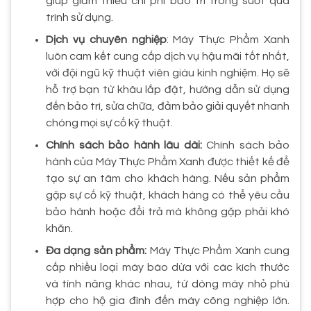
giúp giảm thiểu chi phí bảo trì trong suốt quá
trình sử dụng.
Dịch vụ chuyên nghiệp
: Máy Thực Phẩm Xanh
luôn cam kết cung cấp dịch vụ hậu mãi tốt nhất,
với đội ngũ kỹ thuật viên giàu kinh nghiệm. Họ sẽ
hỗ trợ bạn từ khâu lắp đặt, hướng dẫn sử dụng
đến bảo trì, sửa chữa, đảm bảo giải quyết nhanh
chóng mọi sự cố kỹ thuật.
Chính sách bảo hành lâu dài:
Chính sách bảo
hành của Máy Thực Phẩm Xanh được thiết kế để
tạo sự an tâm cho khách hàng. Nếu sản phẩm
gặp sự cố kỹ thuật, khách hàng có thể yêu cầu
bảo hành hoặc đổi trả mà không gặp phải khó
khăn.
Đa dạng sản phẩm:
Máy Thực Phẩm Xanh cung
cấp nhiều loại máy bào dừa với các kích thước
và tính năng khác nhau, từ dòng máy nhỏ phù
hợp cho hộ gia đình đến máy công nghiệp lớn.