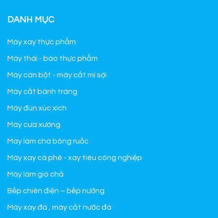
DANH MỤC
Máy xay thực phẩm
Máy thái - bào thực phẩm
Máy cán bột - máy cắt mì sợi
Máy cắt bánh tráng
Máy đùn xúc xích
Máy cưa xương
Máy làm chà bông ruốc
Máy xay cà phê - xay tiêu công nghiệp
Máy làm giò chả
Bếp chiên điện – bếp nướng
Máy xay đá , máy cắt nước đá