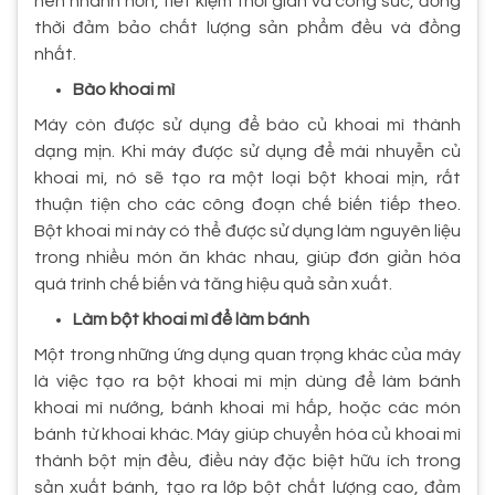
nên nhanh hơn, tiết kiệm thời gian và công sức, đồng
thời đảm bảo chất lượng sản phẩm đều và đồng
nhất.
Bào khoai mì
Máy còn được sử dụng để bào củ khoai mì thành
dạng mịn. Khi máy được sử dụng để mài nhuyễn củ
khoai mì, nó sẽ tạo ra một loại bột khoai mịn, rất
thuận tiện cho các công đoạn chế biến tiếp theo.
Bột khoai mì này có thể được sử dụng làm nguyên liệu
trong nhiều món ăn khác nhau, giúp đơn giản hóa
quá trình chế biến và tăng hiệu quả sản xuất.
Làm bột khoai mì để làm bánh
Một trong những ứng dụng quan trọng khác của máy
là việc tạo ra bột khoai mì mịn dùng để làm bánh
khoai mì nướng, bánh khoai mì hấp, hoặc các món
bánh từ khoai khác. Máy giúp chuyển hóa củ khoai mì
thành bột mịn đều, điều này đặc biệt hữu ích trong
sản xuất bánh, tạo ra lớp bột chất lượng cao, đảm