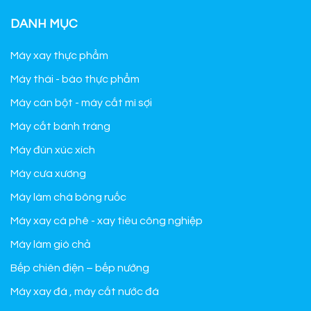
DANH MỤC
Máy xay thực phẩm
Máy thái - bào thực phẩm
Máy cán bột - máy cắt mì sợi
Máy cắt bánh tráng
Máy đùn xúc xích
Máy cưa xương
Máy làm chà bông ruốc
Máy xay cà phê - xay tiêu công nghiệp
Máy làm giò chả
Bếp chiên điện – bếp nướng
Máy xay đá , máy cắt nước đá