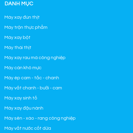
DANH MỤC
Máy xay đùn thịt
Máy trộn thực phẩm
Máy xay bột
Máy thái thịt
Máy xay rau má công nghiệp
Máy cán khô mực
Máy ép cam - tắc - chanh
Máy vắt chanh - bưởi - cam
Máy xay sinh tố
Máy xay đậu nành
Máy sên - xào - rang công nghiệp
Máy vắt nước cốt dừa