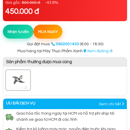
Giá gốc:
800.000 đ
-43.8%
450.000 đ
Nhận tư vấn
MUA NGAY
Gọi đặt mua:
0932001433
(8:00 - 18:30)
Mua hàng tại Máy Thực Phẩm Xanh
Xem đường đi
Sản phẩm thường được mua cùng
ƯU ĐÃI DỊCH VỤ
Xem chi tiết
Giao hỏa tốc trong ngày tại HCM và hỗ trợ phí ship tới
chành xe giao từ HCM đi các tỉnh
Kiểm tra kỹ lưỡng máy móc, nguồn điện trước khi giao