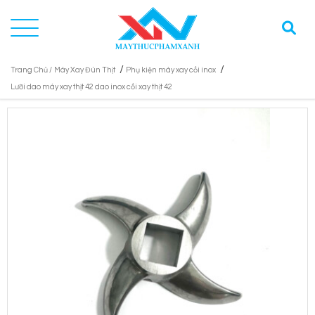
/
/
Trang Chủ /
Máy Xay Đùn Thịt
Phụ kiện máy xay cối inox
Lưỡi dao máy xay thịt 42 dao inox cối xay thịt 42