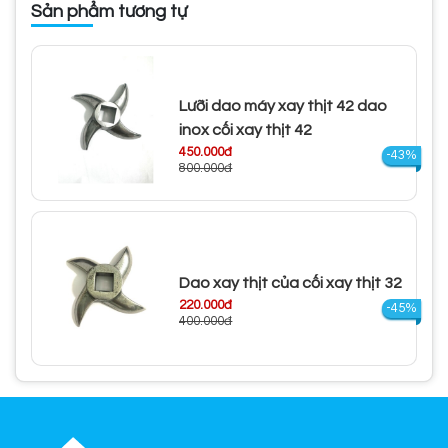
Sản phẩm tương tự
Lưỡi dao máy xay thịt 42 dao
inox cối xay thịt 42
450.000đ
-43%
800.000đ
Dao xay thịt của cối xay thịt 32
220.000đ
-45%
400.000đ